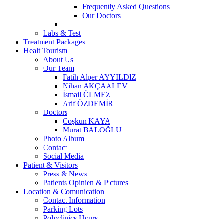
Frequently Asked Questions
Our Doctors
Labs & Test
Treatment Packages
Healt Tourism
About Us
Our Team
Fatih Alper AYYILDIZ
Nihan AKÇAALEV
İsmail ÖLMEZ
Arif ÖZDEMİR
Doctors
Coşkun KAYA
Murat BALOĞLU
Photo Album
Contact
Social Media
Patient & Visitors
Press & News
Patients Opinien & Pictures
Location & Comunication
Contact Information
Parking Lots
Polyclinics Hours