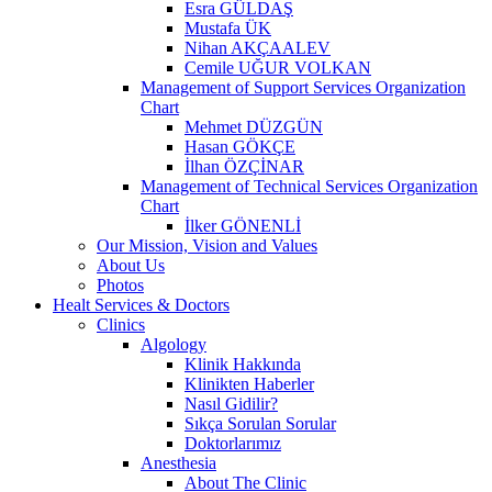
Esra GÜLDAŞ
Mustafa ÜK
Nihan AKÇAALEV
Cemile UĞUR VOLKAN
Management of Support Services Organization
Chart
Mehmet DÜZGÜN
Hasan GÖKÇE
İlhan ÖZÇİNAR
Management of Technical Services Organization
Chart
İlker GÖNENLİ
Our Mission, Vision and Values
About Us
Photos
Healt Services & Doctors
Clinics
Algology
Klinik Hakkında
Klinikten Haberler
Nasıl Gidilir?
Sıkça Sorulan Sorular
Doktorlarımız
Anesthesia
About The Clinic