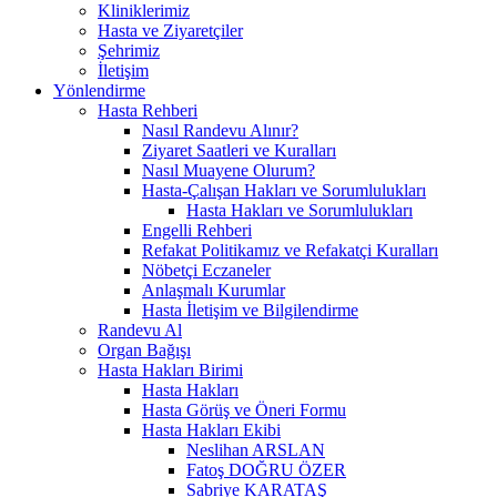
Kliniklerimiz
Hasta ve Ziyaretçiler
Şehrimiz
İletişim
Yönlendirme
Hasta Rehberi
Nasıl Randevu Alınır?
Ziyaret Saatleri ve Kuralları
Nasıl Muayene Olurum?
Hasta-Çalışan Hakları ve Sorumlulukları
Hasta Hakları ve Sorumlulukları
Engelli Rehberi
Refakat Politikamız ve Refakatçi Kuralları
Nöbetçi Eczaneler
Anlaşmalı Kurumlar
Hasta İletişim ve Bilgilendirme
Randevu Al
Organ Bağışı
Hasta Hakları Birimi
Hasta Hakları
Hasta Görüş ve Öneri Formu
Hasta Hakları Ekibi
Neslihan ARSLAN
Fatoş DOĞRU ÖZER
Sabriye KARATAŞ