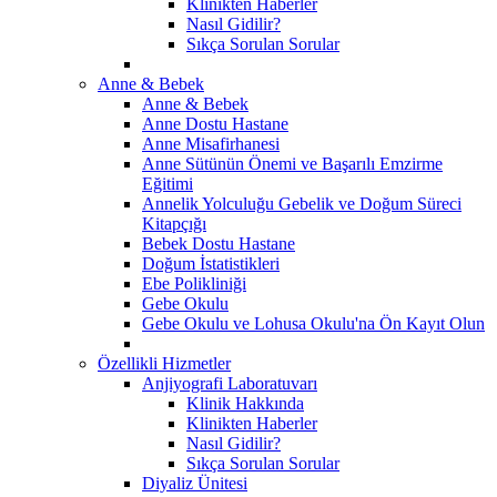
Klinikten Haberler
Nasıl Gidilir?
Sıkça Sorulan Sorular
Anne & Bebek
Anne & Bebek
Anne Dostu Hastane
Anne Misafirhanesi
Anne Sütünün Önemi ve Başarılı Emzirme
Eğitimi
Annelik Yolculuğu Gebelik ve Doğum Süreci
Kitapçığı
Bebek Dostu Hastane
Doğum İstatistikleri
Ebe Polikliniği
Gebe Okulu
Gebe Okulu ve Lohusa Okulu'na Ön Kayıt Olun
Özellikli Hizmetler
Anjiyografi Laboratuvarı
Klinik Hakkında
Klinikten Haberler
Nasıl Gidilir?
Sıkça Sorulan Sorular
Diyaliz Ünitesi