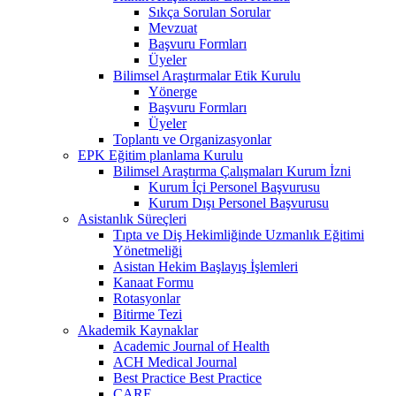
Sıkça Sorulan Sorular
Mevzuat
Başvuru Formları
Üyeler
Bilimsel Araştırmalar Etik Kurulu
Yönerge
Başvuru Formları
Üyeler
Toplantı ve Organizasyonlar
EPK Eğitim planlama Kurulu
Bilimsel Araştırma Çalışmaları Kurum İzni
Kurum İçi Personel Başvurusu
Kurum Dışı Personel Başvurusu
Asistanlık Süreçleri
Tıpta ve Diş Hekimliğinde Uzmanlık Eğitimi
Yönetmeliği
Asistan Hekim Başlayış İşlemleri
Kanaat Formu
Rotasyonlar
Bitirme Tezi
Akademik Kaynaklar
Academic Journal of Health
ACH Medical Journal
Best Practice Best Practice
CARE