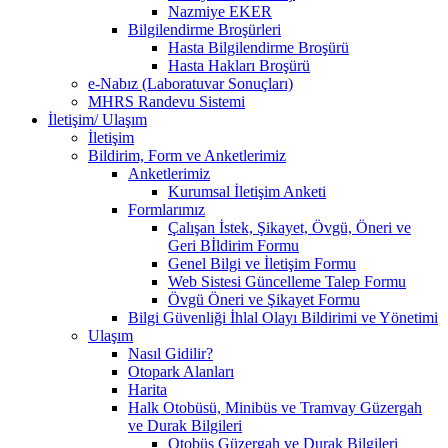
Nazmiye EKER
Bilgilendirme Broşürleri
Hasta Bilgilendirme Broşürü
Hasta Hakları Broşürü
e-Nabız (Laboratuvar Sonuçları)
MHRS Randevu Sistemi
İletişim/ Ulaşım
İletişim
Bildirim, Form ve Anketlerimiz
Anketlerimiz
Kurumsal İletişim Anketi
Formlarımız
Çalışan İstek, Şikayet, Övgü, Öneri ve
Geri Bİldirim Formu
Genel Bilgi ve İletişim Formu
Web Sistesi Güncelleme Talep Formu
Övgü Öneri ve Şikayet Formu
Bilgi Güvenliği İhlal Olayı Bildirimi ve Yönetimi
Ulaşım
Nasıl Gidilir?
Otopark Alanları
Harita
Halk Otobüsü, Minibüs ve Tramvay Güzergah
ve Durak Bilgileri
Otobüs Güzergah ve Durak Bilgileri