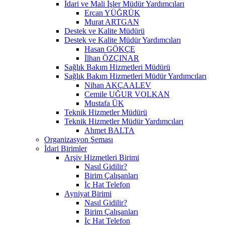
İdari ve Mali İşler Müdür Yardımcıları
Ercan YÜĞRÜK
Murat ARTGAN
Destek ve Kalite Müdürü
Destek ve Kalite Müdür Yardımcıları
Hasan GÖKÇE
İlhan ÖZÇINAR
Sağlık Bakım Hizmetleri Müdürü
Sağlık Bakım Hizmetleri Müdür Yardımcıları
Nihan AKÇAALEV
Cemile UĞUR VOLKAN
Mustafa ÜK
Teknik Hizmetler Müdürü
Teknik Hizmetler Müdür Yardımcıları
Ahmet BALTA
Organizasyon Şeması
İdari Birimler
Arşiv Hizmetleri Birimi
Nasıl Gidilir?
Birim Çalışanları
İç Hat Telefon
Ayniyat Birimi
Nasıl Gidilir?
Birim Çalışanları
İç Hat Telefon