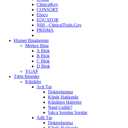
ClinicalKey
CONSORT
Ebsco
EQUATOR
NIH - ClinicalTrials.Gov
PRISMA
Hizmet Binalarımız
Merkez Bina
A Blok
B Blok
C Blok
D Blok
YGAP
Tıbbi Birimler
Klinikler
Acil Tıp
Doktorlarımız
Klinik Hakkında
Klinikten Haberler
Nasıl Gidilir?
Sıkça Sorulan Sorular
Adli Tıp
Doktorlarımız
Klinik Hakkında