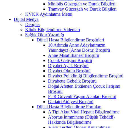
Minibüs Güzergah ve Durak Bilgileri
Tramvay Güzergah ve Durak Bilgileri
KVKK Aydınlatma Metni
Dijital Medya
Dergiler
Klinik Bilgilendirme Videoları
Sağlık Okur Yazarlığı
Dijital Hasta Bilgilendirme Broşürleri
10 Adımda Anne Adaylarımızın
Yanındayız (Anne Dostu) Broşürü
Anne Misafirhanesi Broşürü
Çocuk Gelişimi Broşürü
Diyabet Ayak Broşürü
Diyabet Okulu Broşürü
Diyabet Polikliniği Bilgilendirme Broşürü
Diyabette Gebelik Broşürü
Doğal Afetten Etkilenen Çocuk İletişimi
Broşürü
FTR Güvenli Yaşam Alanları Broşürü
Geriatri Atölyesi Broşürü
Dijital Hasta Bilgilendirme Formları
A Tipi Akut Viral Hepatit Bilgilendirme
Abortus İnmminens (Düşük Tehdidi)
Hakkında Bilgilendirme
Alerji Testleri Öncesi Kullanılması