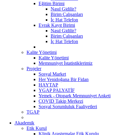
Eğitim Birimi
Nasıl Gidilir?
Birim Çalışanları
İç Hat Telefon
Evrak Kayıt Birimi
Nasıl Gidilir?
Birim Çalışanları
İç Hat Telefon
Kalite Yönetimi
Kalite Yönetimi
Memnuniyet İstatistiklerimiz
Projeler
Sosyal Market
Her Yenidoğana Bir Fidan
HAYTAP
YGAP PALYATİF
Yemek - Otopark Memnuniyet Anketi
COVID Takip Merkezi
Sosyal Sorumluluk Faaliyetleri
TGAP
Akademik
Etik Kurul
Klinik Araştırmalar Etik Kurulu