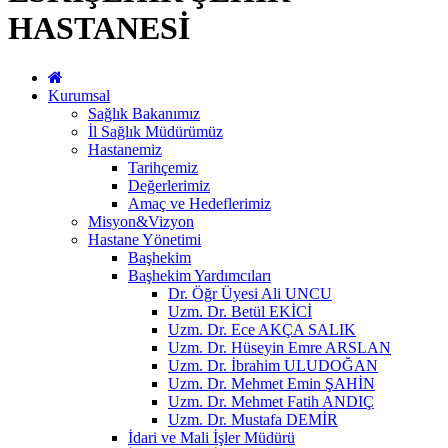
HASTANESİ
Kurumsal
Sağlık Bakanımız
İl Sağlık Müdürümüz
Hastanemiz
Tarihçemiz
Değerlerimiz
Amaç ve Hedeflerimiz
Misyon&Vizyon
Hastane Yönetimi
Başhekim
Başhekim Yardımcıları
Dr. Öğr Üyesi Ali UNCU
Uzm. Dr. Betül EKİCİ
Uzm. Dr. Ece AKÇA SALIK
Uzm. Dr. Hüseyin Emre ARSLAN
Uzm. Dr. İbrahim ULUDOĞAN
Uzm. Dr. Mehmet Emin ŞAHİN
Uzm. Dr. Mehmet Fatih ANDIÇ
Uzm. Dr. Mustafa DEMİR
İdari ve Mali İşler Müdürü