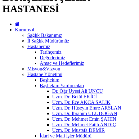
HASTANESİ
Kurumsal
Sağlık Bakanımız
İl Sağlık Müdürümüz
Hastanemiz
Tarihçemiz
Değerlerimiz
Amaç ve Hedeflerimiz
Misyon&Vizyon
Hastane Yönetimi
Başhekim
Başhekim Yardımcıları
Dr. Öğr Üyesi Ali UNCU
Uzm. Dr. Betül EKİCİ
Uzm. Dr. Ece AKÇA SALIK
Uzm. Dr. Hüseyin Emre ARSLAN
Uzm. Dr. İbrahim ULUDOĞAN
Uzm. Dr. Mehmet Emin ŞAHİN
Uzm. Dr. Mehmet Fatih ANDIÇ
Uzm. Dr. Mustafa DEMİR
İdari ve Mali İşler Müdürü