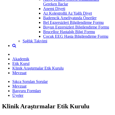
Gereken İlaçlar
Anemi Diyeti
Az Kolestrollü Az Yağlı Diyet
Bademcik Ameliyatında Öneriler
Bel Egzersizleri Bilgilendirme Formu
Boyun Egzersizleri Bilgilendirme Formu
Brucelloz Hastalığı Bilgi Formu
Çocuk EEG Hasta Bilgilendirme Formu
Sağlık Takvimi
Akademik
Etik Kurul
Klinik Araştırmalar Etik Kurulu
Mevzuat
Sıkça Sorulan Sorular
Mevzuat
Başvuru Formları
Üyeler
Klinik Araştırmalar Etik Kurulu