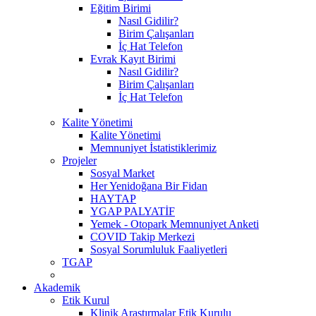
Eğitim Birimi
Nasıl Gidilir?
Birim Çalışanları
İç Hat Telefon
Evrak Kayıt Birimi
Nasıl Gidilir?
Birim Çalışanları
İç Hat Telefon
Kalite Yönetimi
Kalite Yönetimi
Memnuniyet İstatistiklerimiz
Projeler
Sosyal Market
Her Yenidoğana Bir Fidan
HAYTAP
YGAP PALYATİF
Yemek - Otopark Memnuniyet Anketi
COVID Takip Merkezi
Sosyal Sorumluluk Faaliyetleri
TGAP
Akademik
Etik Kurul
Klinik Araştırmalar Etik Kurulu