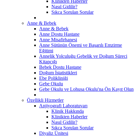
Klinikten Haberler
Nasıl Gidilir?
Sıkça Sorulan Sorular
Anne & Bebek
Anne & Bebek
Anne Dostu Hastane
Anne Misafirhanesi
Anne Sütünün Önemi ve Başarılı Emzirme
Eğitimi
Annelik Yolculuğu Gebelik ve Doğum Süreci
Kitapçığı
Bebek Dostu Hastane
Doğum İstatistikleri
Ebe Polikliniği
Gebe Okulu
Gebe Okulu ve Lohusa Okulu'na Ön Kayıt Olun
Özellikli Hizmetler
Anjiyografi Laboratuvarı
Klinik Hakkında
Klinikten Haberler
Nasıl Gidilir?
Sıkça Sorulan Sorular
Diyaliz Ünitesi