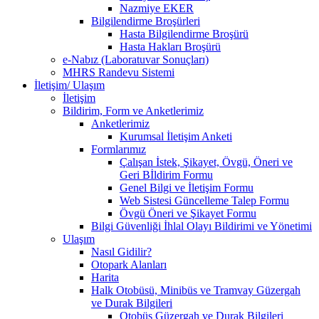
Nazmiye EKER
Bilgilendirme Broşürleri
Hasta Bilgilendirme Broşürü
Hasta Hakları Broşürü
e-Nabız (Laboratuvar Sonuçları)
MHRS Randevu Sistemi
İletişim/ Ulaşım
İletişim
Bildirim, Form ve Anketlerimiz
Anketlerimiz
Kurumsal İletişim Anketi
Formlarımız
Çalışan İstek, Şikayet, Övgü, Öneri ve
Geri Bİldirim Formu
Genel Bilgi ve İletişim Formu
Web Sistesi Güncelleme Talep Formu
Övgü Öneri ve Şikayet Formu
Bilgi Güvenliği İhlal Olayı Bildirimi ve Yönetimi
Ulaşım
Nasıl Gidilir?
Otopark Alanları
Harita
Halk Otobüsü, Minibüs ve Tramvay Güzergah
ve Durak Bilgileri
Otobüs Güzergah ve Durak Bilgileri