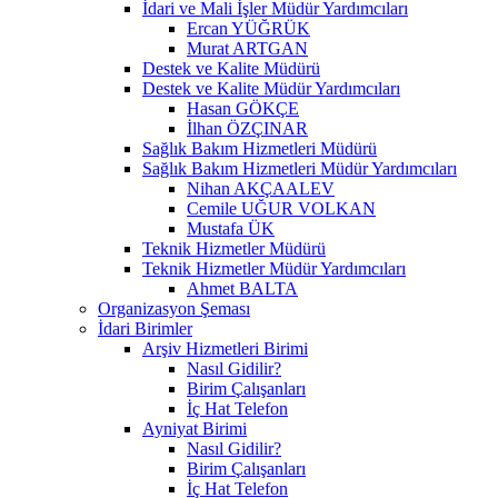
İdari ve Mali İşler Müdür Yardımcıları
Ercan YÜĞRÜK
Murat ARTGAN
Destek ve Kalite Müdürü
Destek ve Kalite Müdür Yardımcıları
Hasan GÖKÇE
İlhan ÖZÇINAR
Sağlık Bakım Hizmetleri Müdürü
Sağlık Bakım Hizmetleri Müdür Yardımcıları
Nihan AKÇAALEV
Cemile UĞUR VOLKAN
Mustafa ÜK
Teknik Hizmetler Müdürü
Teknik Hizmetler Müdür Yardımcıları
Ahmet BALTA
Organizasyon Şeması
İdari Birimler
Arşiv Hizmetleri Birimi
Nasıl Gidilir?
Birim Çalışanları
İç Hat Telefon
Ayniyat Birimi
Nasıl Gidilir?
Birim Çalışanları
İç Hat Telefon