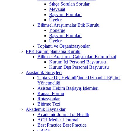
Sıkça Sorulan Sorular
Mevzuat
Başvuru Formları
Üyeler
Bilimsel Araştırmalar Etik Kurulu
Yönerge
Başvuru Formları
Üyeler
Toplantı ve Organizasyonlar
EPK Eğitim planlama Kurulu
Bilimsel Araştırma Çalışmaları Kurum İzni
Kurum İçi Personel Başvurusu
Kurum Dışı Personel Başvurusu
Asistanlık Süreçleri
Tıpta ve Diş Hekimliğinde Uzmanlık Eğitimi
Yönetmeliği
Asistan Hekim Başlayış İşlemleri
Kanaat Formu
Rotasyonlar
Bitirme Tezi
Akademik Kaynaklar
Academic Journal of Health
ACH Medical Journal
Best Practice Best Practice
CARE