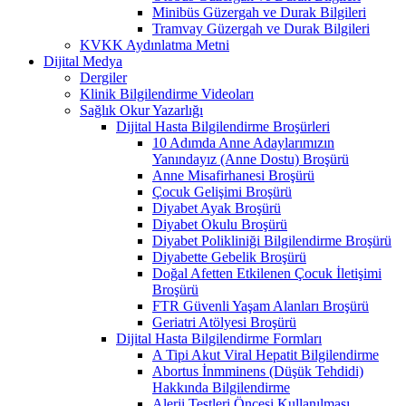
Minibüs Güzergah ve Durak Bilgileri
Tramvay Güzergah ve Durak Bilgileri
KVKK Aydınlatma Metni
Dijital Medya
Dergiler
Klinik Bilgilendirme Videoları
Sağlık Okur Yazarlığı
Dijital Hasta Bilgilendirme Broşürleri
10 Adımda Anne Adaylarımızın
Yanındayız (Anne Dostu) Broşürü
Anne Misafirhanesi Broşürü
Çocuk Gelişimi Broşürü
Diyabet Ayak Broşürü
Diyabet Okulu Broşürü
Diyabet Polikliniği Bilgilendirme Broşürü
Diyabette Gebelik Broşürü
Doğal Afetten Etkilenen Çocuk İletişimi
Broşürü
FTR Güvenli Yaşam Alanları Broşürü
Geriatri Atölyesi Broşürü
Dijital Hasta Bilgilendirme Formları
A Tipi Akut Viral Hepatit Bilgilendirme
Abortus İnmminens (Düşük Tehdidi)
Hakkında Bilgilendirme
Alerji Testleri Öncesi Kullanılması