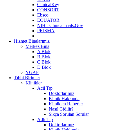
ClinicalKey
CONSORT
Ebsco
EQUATOR
NIH - ClinicalTrials.Gov
PRISMA
Hizmet Binalarımız
Merkez Bina
A Blok
B Blok
C Blok
D Blok
YGAP
Tıbbi Birimler
Klinikler
Acil Tıp
Doktorlarımız
Klinik Hakkında
Klinikten Haberler
Nasıl Gidilir?
Sıkça Sorulan Sorular
Adli Tıp
Doktorlarımız
Klinik Hakkında