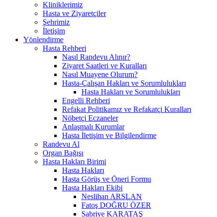
Kliniklerimiz
Hasta ve Ziyaretçiler
Şehrimiz
İletişim
Yönlendirme
Hasta Rehberi
Nasıl Randevu Alınır?
Ziyaret Saatleri ve Kuralları
Nasıl Muayene Olurum?
Hasta-Çalışan Hakları ve Sorumlulukları
Hasta Hakları ve Sorumlulukları
Engelli Rehberi
Refakat Politikamız ve Refakatçi Kuralları
Nöbetçi Eczaneler
Anlaşmalı Kurumlar
Hasta İletişim ve Bilgilendirme
Randevu Al
Organ Bağışı
Hasta Hakları Birimi
Hasta Hakları
Hasta Görüş ve Öneri Formu
Hasta Hakları Ekibi
Neslihan ARSLAN
Fatoş DOĞRU ÖZER
Sabriye KARATAŞ