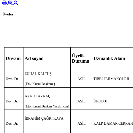
Üyeler
Üyelik
Ünvanı
Ad soyad
Uzmanlık Alanı
Durumu
ZÜHAL KALTUŞ
Uzm. Dr.
ASİL
TIBBİ FARMAKOLOJİ
(Etik Kurul Başkanı )
AYKUT AYKAÇ
Doç. Dr.
ASİL
ÜROLOJİ
(Etik Kurul Başkan Yardımcısı)
İBRAHİM ÇAĞRI KAYA
Doç. Dr.
ASİL
KALP DAMAR CERRAH