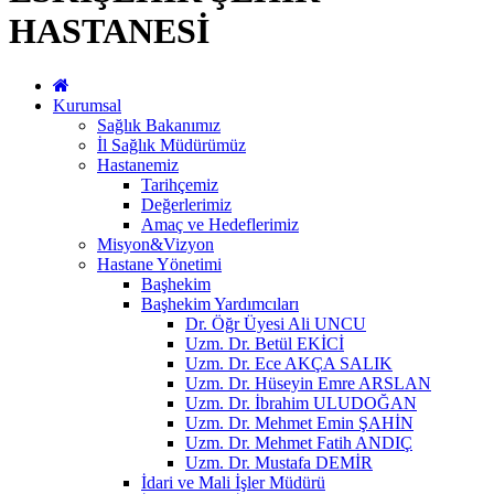
HASTANESİ
Kurumsal
Sağlık Bakanımız
İl Sağlık Müdürümüz
Hastanemiz
Tarihçemiz
Değerlerimiz
Amaç ve Hedeflerimiz
Misyon&Vizyon
Hastane Yönetimi
Başhekim
Başhekim Yardımcıları
Dr. Öğr Üyesi Ali UNCU
Uzm. Dr. Betül EKİCİ
Uzm. Dr. Ece AKÇA SALIK
Uzm. Dr. Hüseyin Emre ARSLAN
Uzm. Dr. İbrahim ULUDOĞAN
Uzm. Dr. Mehmet Emin ŞAHİN
Uzm. Dr. Mehmet Fatih ANDIÇ
Uzm. Dr. Mustafa DEMİR
İdari ve Mali İşler Müdürü