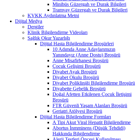
Minibüs Güzergah ve Durak Bilgileri
Tramvay Güzergah ve Durak Bilgileri
KVKK Aydınlatma Metni
Dijital Medya
Dergiler
Klinik Bilgilendirme Videoları
Sağlık Okur Yazarlığı
Dijital Hasta Bilgilendirme Broşürleri
10 Adımda Anne Adaylarımızın
Yanındayız (Anne Dostu) Broşürü
Anne Misafirhanesi Broşürü
Çocuk Gelişimi Broşürü
Diyabet Ayak Broşürü
Diyabet Okulu Broşürü
Diyabet Polikliniği Bilgilendirme Broşürü
Diyabette Gebelik Broşürü
Doğal Afetten Etkilenen Çocuk İletişimi
Broşürü
FTR Güvenli Yaşam Alanları Broşürü
Geriatri Atölyesi Broşürü
Dijital Hasta Bilgilendirme Formları
A Tipi Akut Viral Hepatit Bilgilendirme
Abortus İnmminens (Düşük Tehdidi)
Hakkında Bilgilendirme
Alerji Testleri Öncesi Kullanılması