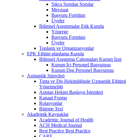
Sıkça Sorulan Sorular
Mevzuat
Başvuru Formları
Üyeler
Bilimsel Araştırmalar Etik Kurulu
Yönerge
Başvuru Formları
Üyeler
Toplantı ve Organizasyonlar
EPK Eğitim planlama Kurulu
Bilimsel Araştırma Çalışmaları Kurum İzni
Kurum İçi Personel Başvurusu
Kurum Dışı Personel Başvurusu
Asistanlık Süreçleri
Tıpta ve Diş Hekimliğinde Uzmanlık Eğitimi
Yönetmeliği
Asistan Hekim Başlayış İşlemleri
Kanaat Formu
Rotasyonlar
Bitirme Tezi
Akademik Kaynaklar
Academic Journal of Health
ACH Medical Journal
Best Practice Best Practice
CARE