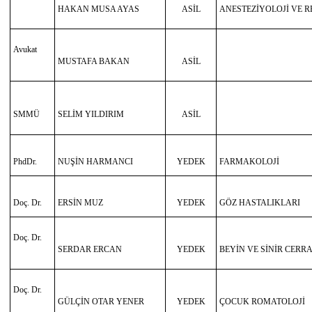
HAKAN MUSA AYAS
ASİL
ANESTEZİYOLOJİ VE 
Avukat
MUSTAFA BAKAN
ASİL
SMMÜ
SELİM YILDIRIM
ASİL
PhdDr.
NUŞİN HARMANCI
YEDEK
FARMAKOLOJİ
Doç. Dr.
ERSİN MUZ
YEDEK
GÖZ HASTALIKLARI
Doç. Dr.
SERDAR ERCAN
YEDEK
BEYİN VE SİNİR CERRA
Doç. Dr.
GÜLÇİN OTAR YENER
YEDEK
ÇOCUK ROMATOLOJİ