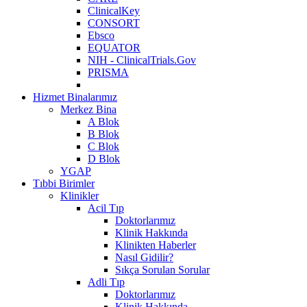
ClinicalKey
CONSORT
Ebsco
EQUATOR
NIH - ClinicalTrials.Gov
PRISMA
Hizmet Binalarımız
Merkez Bina
A Blok
B Blok
C Blok
D Blok
YGAP
Tıbbi Birimler
Klinikler
Acil Tıp
Doktorlarımız
Klinik Hakkında
Klinikten Haberler
Nasıl Gidilir?
Sıkça Sorulan Sorular
Adli Tıp
Doktorlarımız
Klinik Hakkında