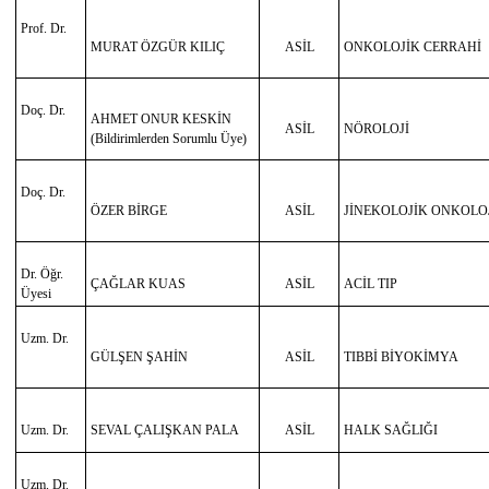
Prof. Dr.
MURAT ÖZGÜR KILIÇ
ASİL
ONKOLOJİK CERRAHİ
Doç. Dr.
AHMET ONUR KESKİN
ASİL
NÖROLOJİ
(Bildirimlerden Sorumlu Üye)
Doç. Dr.
ÖZER BİRGE
ASİL
JİNEKOLOJİK ONKOLO
Dr. Öğr.
ÇAĞLAR KUAS
ASİL
ACİL TIP
Üyesi
Uzm. Dr.
GÜLŞEN ŞAHİN
ASİL
TIBBİ BİYOKİMYA
Uzm. Dr.
SEVAL ÇALIŞKAN PALA
ASİL
HALK SAĞLIĞI
Uzm. Dr.