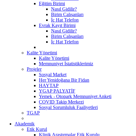
Eğitim Birimi
Nasıl Gidilir?
Birim Çalışanları
İç Hat Telefon
Evrak Kayıt Birimi
Nasıl Gidilir?
Birim Çalışanları
İç Hat Telefon
Kalite Yönetimi
Kalite Yönetimi
Memnuniyet İstatistiklerimiz
Projeler
Sosyal Market
Her Yenidoğana Bir Fidan
HAYTAP
YGAP PALYATİF
Yemek - Otopark Memnuniyet Anketi
COVID Takip Merkezi
Sosyal Sorumluluk Faaliyetleri
TGAP
Akademik
Etik Kurul
Klinik Araştırmalar Etik Kurulu