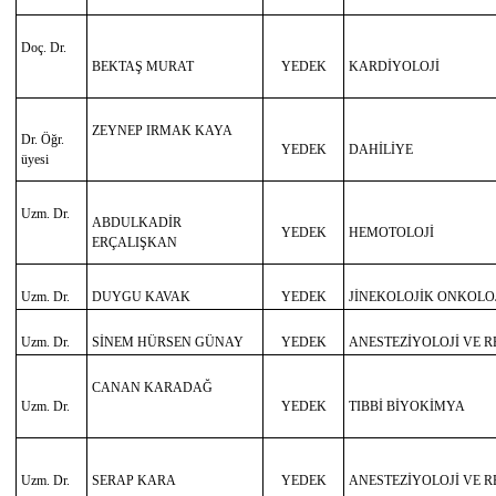
Doç. Dr.
BEKTAŞ MURAT
YEDEK
KARDİYOLOJİ
ZEYNEP IRMAK KAYA
Dr. Öğr.
YEDEK
DAHİLİYE
üyesi
Uzm. Dr.
ABDULKADİR
YEDEK
HEMOTOLOJİ
ERÇALIŞKAN
Uzm. Dr.
DUYGU KAVAK
YEDEK
JİNEKOLOJİK ONKOLO
Uzm. Dr.
SİNEM HÜRSEN GÜNAY
YEDEK
ANESTEZİYOLOJİ VE 
CANAN KARADAĞ
Uzm. Dr.
YEDEK
TIBBİ BİYOKİMYA
Uzm. Dr.
SERAP KARA
YEDEK
ANESTEZİYOLOJİ VE 