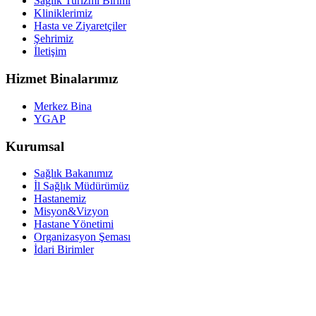
Sağlık Turizmi Birimi
Kliniklerimiz
Hasta ve Ziyaretçiler
Şehrimiz
İletişim
Hizmet Binalarımız
Merkez Bina
YGAP
Kurumsal
Sağlık Bakanımız
İl Sağlık Müdürümüz
Hastanemiz
Misyon&Vizyon
Hastane Yönetimi
Organizasyon Şeması
İdari Birimler