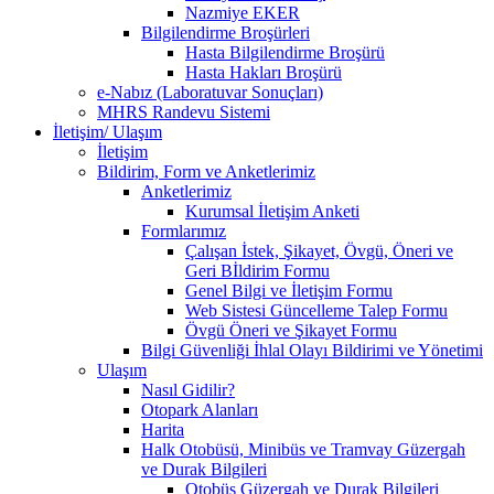
Nazmiye EKER
Bilgilendirme Broşürleri
Hasta Bilgilendirme Broşürü
Hasta Hakları Broşürü
e-Nabız (Laboratuvar Sonuçları)
MHRS Randevu Sistemi
İletişim/ Ulaşım
İletişim
Bildirim, Form ve Anketlerimiz
Anketlerimiz
Kurumsal İletişim Anketi
Formlarımız
Çalışan İstek, Şikayet, Övgü, Öneri ve
Geri Bİldirim Formu
Genel Bilgi ve İletişim Formu
Web Sistesi Güncelleme Talep Formu
Övgü Öneri ve Şikayet Formu
Bilgi Güvenliği İhlal Olayı Bildirimi ve Yönetimi
Ulaşım
Nasıl Gidilir?
Otopark Alanları
Harita
Halk Otobüsü, Minibüs ve Tramvay Güzergah
ve Durak Bilgileri
Otobüs Güzergah ve Durak Bilgileri