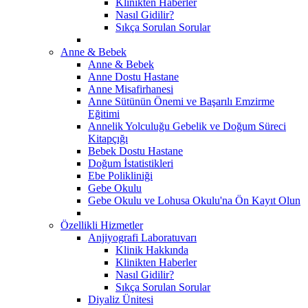
Klinikten Haberler
Nasıl Gidilir?
Sıkça Sorulan Sorular
Anne & Bebek
Anne & Bebek
Anne Dostu Hastane
Anne Misafirhanesi
Anne Sütünün Önemi ve Başarılı Emzirme
Eğitimi
Annelik Yolculuğu Gebelik ve Doğum Süreci
Kitapçığı
Bebek Dostu Hastane
Doğum İstatistikleri
Ebe Polikliniği
Gebe Okulu
Gebe Okulu ve Lohusa Okulu'na Ön Kayıt Olun
Özellikli Hizmetler
Anjiyografi Laboratuvarı
Klinik Hakkında
Klinikten Haberler
Nasıl Gidilir?
Sıkça Sorulan Sorular
Diyaliz Ünitesi