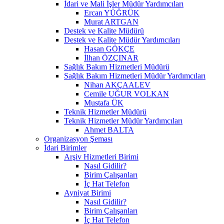
İdari ve Mali İşler Müdür Yardımcıları
Ercan YÜĞRÜK
Murat ARTGAN
Destek ve Kalite Müdürü
Destek ve Kalite Müdür Yardımcıları
Hasan GÖKÇE
İlhan ÖZÇINAR
Sağlık Bakım Hizmetleri Müdürü
Sağlık Bakım Hizmetleri Müdür Yardımcıları
Nihan AKÇAALEV
Cemile UĞUR VOLKAN
Mustafa ÜK
Teknik Hizmetler Müdürü
Teknik Hizmetler Müdür Yardımcıları
Ahmet BALTA
Organizasyon Şeması
İdari Birimler
Arşiv Hizmetleri Birimi
Nasıl Gidilir?
Birim Çalışanları
İç Hat Telefon
Ayniyat Birimi
Nasıl Gidilir?
Birim Çalışanları
İç Hat Telefon