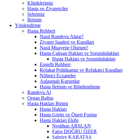
Kliniklerimiz
Hasta ve Ziyaretçiler
Şehrimiz
İletişim
Yönlendirme
Hasta Rehberi
Nasıl Randevu Alınır?
Ziyaret Saatleri ve Kuralları
Nasıl Muayene Olurum?
Hasta-Çalışan Hakları ve Sorumlulukları
Hasta Hakları ve Sorumlulukları
Engelli Rehberi
Refakat Politikamız ve Refakatçi Kuralları
Nöbetçi Eczaneler
Anlaşmalı Kurumlar
Hasta İletişim ve Bilgilendirme
Randevu Al
Organ Bağışı
Hasta Hakları Birimi
Hasta Hakları
Hasta Görüş ve Öneri Formu
Hasta Hakları Ekibi
Neslihan ARSLAN
Fatoş DOĞRU ÖZER
Sabriye KARATAŞ