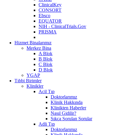
ClinicalKey
CONSORT
Ebsco
EQUATOR
NIH - ClinicalTrials.Gov
PRISMA
Hizmet Binalarımız
Merkez Bina
A Blok
B Blok
C Blok
D Blok
YGAP
Tıbbi Birimler
Klinikler
Acil Tıp
Doktorlarımız
Klinik Hakkında
Klinikten Haberler
Nasıl Gidilir?
Sıkça Sorulan Sorular
Adli Tıp
Doktorlarımız
Klinik Hakkında