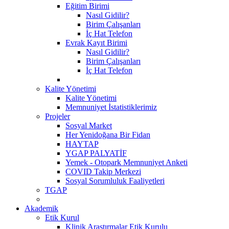
Eğitim Birimi
Nasıl Gidilir?
Birim Çalışanları
İç Hat Telefon
Evrak Kayıt Birimi
Nasıl Gidilir?
Birim Çalışanları
İç Hat Telefon
Kalite Yönetimi
Kalite Yönetimi
Memnuniyet İstatistiklerimiz
Projeler
Sosyal Market
Her Yenidoğana Bir Fidan
HAYTAP
YGAP PALYATİF
Yemek - Otopark Memnuniyet Anketi
COVID Takip Merkezi
Sosyal Sorumluluk Faaliyetleri
TGAP
Akademik
Etik Kurul
Klinik Araştırmalar Etik Kurulu