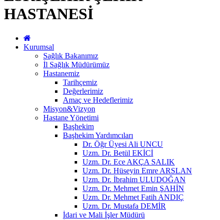
HASTANESİ
Kurumsal
Sağlık Bakanımız
İl Sağlık Müdürümüz
Hastanemiz
Tarihçemiz
Değerlerimiz
Amaç ve Hedeflerimiz
Misyon&Vizyon
Hastane Yönetimi
Başhekim
Başhekim Yardımcıları
Dr. Öğr Üyesi Ali UNCU
Uzm. Dr. Betül EKİCİ
Uzm. Dr. Ece AKÇA SALIK
Uzm. Dr. Hüseyin Emre ARSLAN
Uzm. Dr. İbrahim ULUDOĞAN
Uzm. Dr. Mehmet Emin ŞAHİN
Uzm. Dr. Mehmet Fatih ANDIÇ
Uzm. Dr. Mustafa DEMİR
İdari ve Mali İşler Müdürü