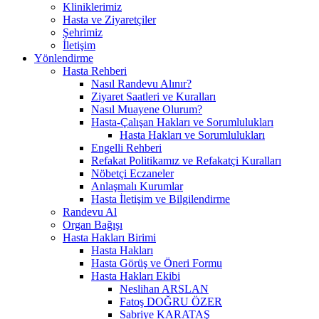
Kliniklerimiz
Hasta ve Ziyaretçiler
Şehrimiz
İletişim
Yönlendirme
Hasta Rehberi
Nasıl Randevu Alınır?
Ziyaret Saatleri ve Kuralları
Nasıl Muayene Olurum?
Hasta-Çalışan Hakları ve Sorumlulukları
Hasta Hakları ve Sorumlulukları
Engelli Rehberi
Refakat Politikamız ve Refakatçi Kuralları
Nöbetçi Eczaneler
Anlaşmalı Kurumlar
Hasta İletişim ve Bilgilendirme
Randevu Al
Organ Bağışı
Hasta Hakları Birimi
Hasta Hakları
Hasta Görüş ve Öneri Formu
Hasta Hakları Ekibi
Neslihan ARSLAN
Fatoş DOĞRU ÖZER
Sabriye KARATAŞ