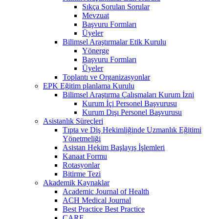
Sıkça Sorulan Sorular
Mevzuat
Başvuru Formları
Üyeler
Bilimsel Araştırmalar Etik Kurulu
Yönerge
Başvuru Formları
Üyeler
Toplantı ve Organizasyonlar
EPK Eğitim planlama Kurulu
Bilimsel Araştırma Çalışmaları Kurum İzni
Kurum İçi Personel Başvurusu
Kurum Dışı Personel Başvurusu
Asistanlık Süreçleri
Tıpta ve Diş Hekimliğinde Uzmanlık Eğitimi
Yönetmeliği
Asistan Hekim Başlayış İşlemleri
Kanaat Formu
Rotasyonlar
Bitirme Tezi
Akademik Kaynaklar
Academic Journal of Health
ACH Medical Journal
Best Practice Best Practice
CARE