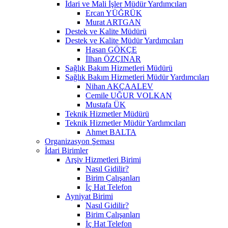
İdari ve Mali İşler Müdür Yardımcıları
Ercan YÜĞRÜK
Murat ARTGAN
Destek ve Kalite Müdürü
Destek ve Kalite Müdür Yardımcıları
Hasan GÖKÇE
İlhan ÖZÇINAR
Sağlık Bakım Hizmetleri Müdürü
Sağlık Bakım Hizmetleri Müdür Yardımcıları
Nihan AKÇAALEV
Cemile UĞUR VOLKAN
Mustafa ÜK
Teknik Hizmetler Müdürü
Teknik Hizmetler Müdür Yardımcıları
Ahmet BALTA
Organizasyon Şeması
İdari Birimler
Arşiv Hizmetleri Birimi
Nasıl Gidilir?
Birim Çalışanları
İç Hat Telefon
Ayniyat Birimi
Nasıl Gidilir?
Birim Çalışanları
İç Hat Telefon