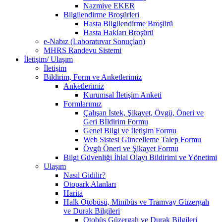
Nazmiye EKER
Bilgilendirme Broşürleri
Hasta Bilgilendirme Broşürü
Hasta Hakları Broşürü
e-Nabız (Laboratuvar Sonuçları)
MHRS Randevu Sistemi
İletişim/ Ulaşım
İletişim
Bildirim, Form ve Anketlerimiz
Anketlerimiz
Kurumsal İletişim Anketi
Formlarımız
Çalışan İstek, Şikayet, Övgü, Öneri ve
Geri Bİldirim Formu
Genel Bilgi ve İletişim Formu
Web Sistesi Güncelleme Talep Formu
Övgü Öneri ve Şikayet Formu
Bilgi Güvenliği İhlal Olayı Bildirimi ve Yönetimi
Ulaşım
Nasıl Gidilir?
Otopark Alanları
Harita
Halk Otobüsü, Minibüs ve Tramvay Güzergah
ve Durak Bilgileri
Otobüs Güzergah ve Durak Bilgileri