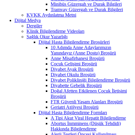
Minibüs Güzergah ve Durak Bilgileri
Tramvay Güzergah ve Durak Bilgileri
KVKK Aydınlatma Metni
Dijital Medya
Dergiler
Klinik Bilgilendirme Videoları
Sağlık Okur Yazarlığı
Dijital Hasta Bilgilendirme Broşürleri
10 Adımda Anne Adaylarımızın
Yanındayız (Anne Dostu) Broşürü
Anne Misafirhanesi Broşürü
Çocuk Gelişimi Broşürü
Diyabet Ayak Broşürü
Diyabet Okulu Broşürü
Diyabet Polikliniği Bilgilendirme Broşürü
Diyabette Gebelik Broşürü
Doğal Afetten Etkilenen Çocuk İletişimi
Broşürü
FTR Güvenli Yaşam Alanları Broşürü
Geriatri Atölyesi Broşürü
Dijital Hasta Bilgilendirme Formları
A Tipi Akut Viral Hepatit Bilgilendirme
Abortus İnmminens (Düşük Tehdidi)
Hakkında Bilgilendirme
Alerji Testleri Öncesi Kullanılması