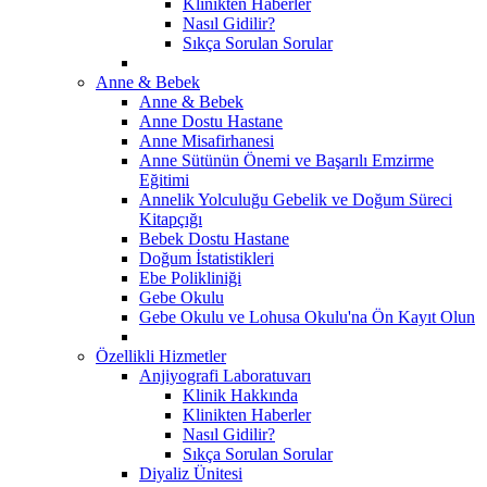
Klinikten Haberler
Nasıl Gidilir?
Sıkça Sorulan Sorular
Anne & Bebek
Anne & Bebek
Anne Dostu Hastane
Anne Misafirhanesi
Anne Sütünün Önemi ve Başarılı Emzirme
Eğitimi
Annelik Yolculuğu Gebelik ve Doğum Süreci
Kitapçığı
Bebek Dostu Hastane
Doğum İstatistikleri
Ebe Polikliniği
Gebe Okulu
Gebe Okulu ve Lohusa Okulu'na Ön Kayıt Olun
Özellikli Hizmetler
Anjiyografi Laboratuvarı
Klinik Hakkında
Klinikten Haberler
Nasıl Gidilir?
Sıkça Sorulan Sorular
Diyaliz Ünitesi