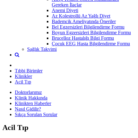
Gereken İlaçlar
Anemi Diyeti
Az Kolestrollü Az Yağlı Diyet
Bademcik Ameliyatında Öneriler
Bel Egzersizleri Bilgilendirme Formu
Boyun Egzersizleri Bilgilendirme Formu
Brucelloz Hastalığı Bilgi Formu
Çocuk EEG Hasta Bilgilendirme Formu
Sağlık Takvimi
Tıbbi Birimler
Klinikler
Acil Tıp
Doktorlarımız
Klinik Hakkında
Klinikten Haberler
Nasıl Gidilir?
Sıkça Sorulan Sorular
Acil Tıp