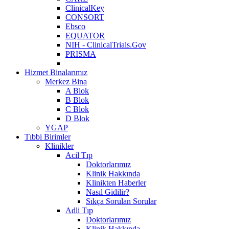
ClinicalKey
CONSORT
Ebsco
EQUATOR
NIH - ClinicalTrials.Gov
PRISMA
Hizmet Binalarımız
Merkez Bina
A Blok
B Blok
C Blok
D Blok
YGAP
Tıbbi Birimler
Klinikler
Acil Tıp
Doktorlarımız
Klinik Hakkında
Klinikten Haberler
Nasıl Gidilir?
Sıkça Sorulan Sorular
Adli Tıp
Doktorlarımız
Klinik Hakkında