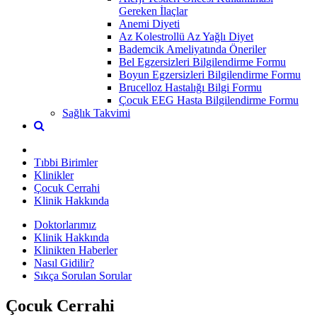
Gereken İlaçlar
Anemi Diyeti
Az Kolestrollü Az Yağlı Diyet
Bademcik Ameliyatında Öneriler
Bel Egzersizleri Bilgilendirme Formu
Boyun Egzersizleri Bilgilendirme Formu
Brucelloz Hastalığı Bilgi Formu
Çocuk EEG Hasta Bilgilendirme Formu
Sağlık Takvimi
Tıbbi Birimler
Klinikler
Çocuk Cerrahi
Klinik Hakkında
Doktorlarımız
Klinik Hakkında
Klinikten Haberler
Nasıl Gidilir?
Sıkça Sorulan Sorular
Çocuk Cerrahi