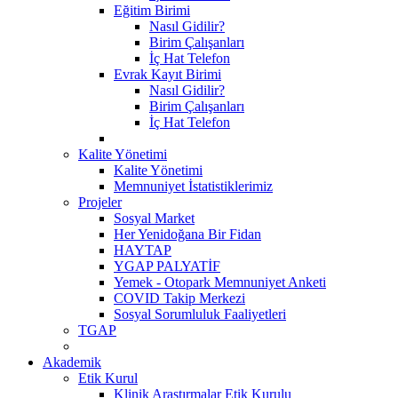
Eğitim Birimi
Nasıl Gidilir?
Birim Çalışanları
İç Hat Telefon
Evrak Kayıt Birimi
Nasıl Gidilir?
Birim Çalışanları
İç Hat Telefon
Kalite Yönetimi
Kalite Yönetimi
Memnuniyet İstatistiklerimiz
Projeler
Sosyal Market
Her Yenidoğana Bir Fidan
HAYTAP
YGAP PALYATİF
Yemek - Otopark Memnuniyet Anketi
COVID Takip Merkezi
Sosyal Sorumluluk Faaliyetleri
TGAP
Akademik
Etik Kurul
Klinik Araştırmalar Etik Kurulu