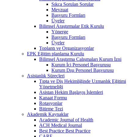
Sıkça Sorulan Sorular
Mevzuat
Başvuru Formları
Üyeler
Bilimsel Araştırmalar Etik Kurulu
Yönerge
Başvuru Formları
Üyeler
Toplantı ve Organizasyonlar
EPK Eğitim planlama Kurulu
Bilimsel Araştırma Çalışmaları Kurum İzni
Kurum İçi Personel Başvurusu
Kurum Dışı Personel Başvurusu
Asistanlık Süreçleri
Tıpta ve Diş Hekimliğinde Uzmanlık Eğitimi
Yönetmeliği
Asistan Hekim Başlayış İşlemleri
Kanaat Formu
Rotasyonlar
Bitirme Tezi
Akademik Kaynaklar
Academic Journal of Health
ACH Medical Journal
Best Practice Best Practice
CARE