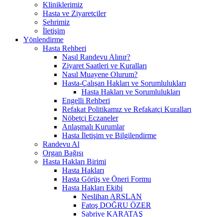
Kliniklerimiz
Hasta ve Ziyaretçiler
Şehrimiz
İletişim
Yönlendirme
Hasta Rehberi
Nasıl Randevu Alınır?
Ziyaret Saatleri ve Kuralları
Nasıl Muayene Olurum?
Hasta-Çalışan Hakları ve Sorumlulukları
Hasta Hakları ve Sorumlulukları
Engelli Rehberi
Refakat Politikamız ve Refakatçi Kuralları
Nöbetçi Eczaneler
Anlaşmalı Kurumlar
Hasta İletişim ve Bilgilendirme
Randevu Al
Organ Bağışı
Hasta Hakları Birimi
Hasta Hakları
Hasta Görüş ve Öneri Formu
Hasta Hakları Ekibi
Neslihan ARSLAN
Fatoş DOĞRU ÖZER
Sabriye KARATAŞ