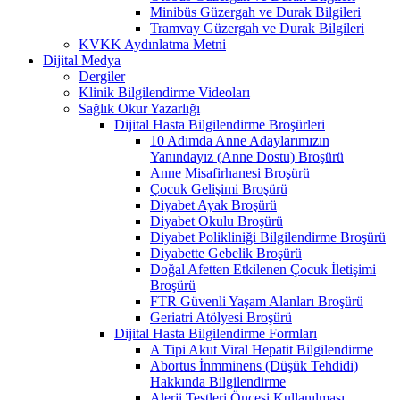
Minibüs Güzergah ve Durak Bilgileri
Tramvay Güzergah ve Durak Bilgileri
KVKK Aydınlatma Metni
Dijital Medya
Dergiler
Klinik Bilgilendirme Videoları
Sağlık Okur Yazarlığı
Dijital Hasta Bilgilendirme Broşürleri
10 Adımda Anne Adaylarımızın
Yanındayız (Anne Dostu) Broşürü
Anne Misafirhanesi Broşürü
Çocuk Gelişimi Broşürü
Diyabet Ayak Broşürü
Diyabet Okulu Broşürü
Diyabet Polikliniği Bilgilendirme Broşürü
Diyabette Gebelik Broşürü
Doğal Afetten Etkilenen Çocuk İletişimi
Broşürü
FTR Güvenli Yaşam Alanları Broşürü
Geriatri Atölyesi Broşürü
Dijital Hasta Bilgilendirme Formları
A Tipi Akut Viral Hepatit Bilgilendirme
Abortus İnmminens (Düşük Tehdidi)
Hakkında Bilgilendirme
Alerji Testleri Öncesi Kullanılması