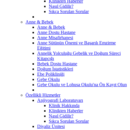
Klinikten Haberler
Nasıl Gidilir?
Sıkça Sorulan Sorular
Anne & Bebek
Anne & Bebek
Anne Dostu Hastane
Anne Misafirhanesi
Anne Sütünün Önemi ve Başarılı Emzirme
Eğitimi
Annelik Yolculuğu Gebelik ve Doğum Süreci
Kitapçığı
Bebek Dostu Hastane
Doğum İstatistikleri
Ebe Polikliniği
Gebe Okulu
Gebe Okulu ve Lohusa Okulu'na Ön Kayıt Olun
Özellikli Hizmetler
Anjiyografi Laboratuvarı
Klinik Hakkında
Klinikten Haberler
Nasıl Gidilir?
Sıkça Sorulan Sorular
Diyaliz Ünitesi