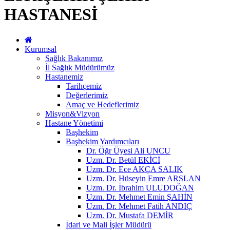
HASTANESİ
Kurumsal
Sağlık Bakanımız
İl Sağlık Müdürümüz
Hastanemiz
Tarihçemiz
Değerlerimiz
Amaç ve Hedeflerimiz
Misyon&Vizyon
Hastane Yönetimi
Başhekim
Başhekim Yardımcıları
Dr. Öğr Üyesi Ali UNCU
Uzm. Dr. Betül EKİCİ
Uzm. Dr. Ece AKÇA SALIK
Uzm. Dr. Hüseyin Emre ARSLAN
Uzm. Dr. İbrahim ULUDOĞAN
Uzm. Dr. Mehmet Emin ŞAHİN
Uzm. Dr. Mehmet Fatih ANDIÇ
Uzm. Dr. Mustafa DEMİR
İdari ve Mali İşler Müdürü