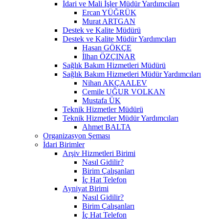
İdari ve Mali İşler Müdür Yardımcıları
Ercan YÜĞRÜK
Murat ARTGAN
Destek ve Kalite Müdürü
Destek ve Kalite Müdür Yardımcıları
Hasan GÖKÇE
İlhan ÖZÇINAR
Sağlık Bakım Hizmetleri Müdürü
Sağlık Bakım Hizmetleri Müdür Yardımcıları
Nihan AKÇAALEV
Cemile UĞUR VOLKAN
Mustafa ÜK
Teknik Hizmetler Müdürü
Teknik Hizmetler Müdür Yardımcıları
Ahmet BALTA
Organizasyon Şeması
İdari Birimler
Arşiv Hizmetleri Birimi
Nasıl Gidilir?
Birim Çalışanları
İç Hat Telefon
Ayniyat Birimi
Nasıl Gidilir?
Birim Çalışanları
İç Hat Telefon