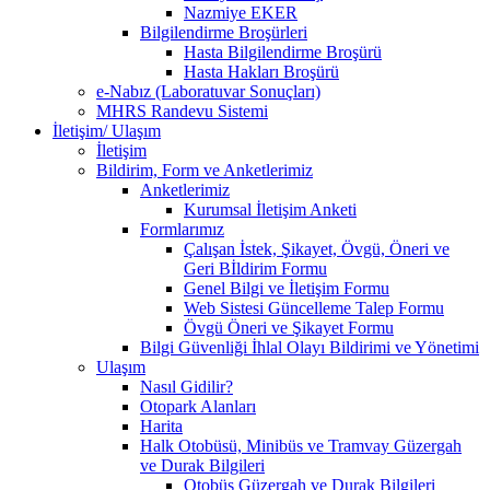
Nazmiye EKER
Bilgilendirme Broşürleri
Hasta Bilgilendirme Broşürü
Hasta Hakları Broşürü
e-Nabız (Laboratuvar Sonuçları)
MHRS Randevu Sistemi
İletişim/ Ulaşım
İletişim
Bildirim, Form ve Anketlerimiz
Anketlerimiz
Kurumsal İletişim Anketi
Formlarımız
Çalışan İstek, Şikayet, Övgü, Öneri ve
Geri Bİldirim Formu
Genel Bilgi ve İletişim Formu
Web Sistesi Güncelleme Talep Formu
Övgü Öneri ve Şikayet Formu
Bilgi Güvenliği İhlal Olayı Bildirimi ve Yönetimi
Ulaşım
Nasıl Gidilir?
Otopark Alanları
Harita
Halk Otobüsü, Minibüs ve Tramvay Güzergah
ve Durak Bilgileri
Otobüs Güzergah ve Durak Bilgileri