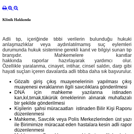
Klinik Hakkında
Adli tıp
, içeriğinde tıbbi verilerin bulunduğu hukuki
anlaşmazlıklar veya aydınlatılmamış suç eylemleri
durumunda hukuk sistemine gerekli kanıt ve bilgiyi sunan tıp
branşıdır. Mahkemelere kanıtlar
hakkında raporlar hazırlayarak yardımcı olur.
Özellikle yaralanma, cinayet, intihar, cinsel saldırı, darp gibi
hayati suçları içeren davalarda adli tıbba daha sık başvurulur.
Gözaltı giriş çıkış muayenelerinin yapılması çıkış
muayenesi evraklarının ilgili savcılıklara gönderilmesi
DNA için mahkeme yazılarına istinaden
kan,kıl,tırnak,tükürük örneklerinin alınarak muhafazalı
bir şekilde gönderilmesi
Kişilerin şahsi müracaatları istinaden Bilir Kişi Raporu
düzenlenmesi
Mahkeme, Savcılık veya Polis Merkezlerinden üst yazı
ile Birimimize müracaat eden hastalara kesin adli rapor
düzenlenmesi