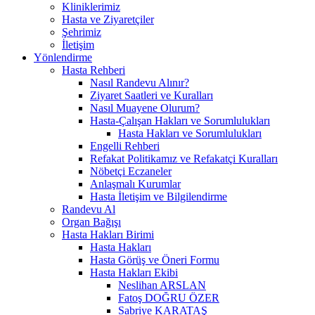
Kliniklerimiz
Hasta ve Ziyaretçiler
Şehrimiz
İletişim
Yönlendirme
Hasta Rehberi
Nasıl Randevu Alınır?
Ziyaret Saatleri ve Kuralları
Nasıl Muayene Olurum?
Hasta-Çalışan Hakları ve Sorumlulukları
Hasta Hakları ve Sorumlulukları
Engelli Rehberi
Refakat Politikamız ve Refakatçi Kuralları
Nöbetçi Eczaneler
Anlaşmalı Kurumlar
Hasta İletişim ve Bilgilendirme
Randevu Al
Organ Bağışı
Hasta Hakları Birimi
Hasta Hakları
Hasta Görüş ve Öneri Formu
Hasta Hakları Ekibi
Neslihan ARSLAN
Fatoş DOĞRU ÖZER
Sabriye KARATAŞ