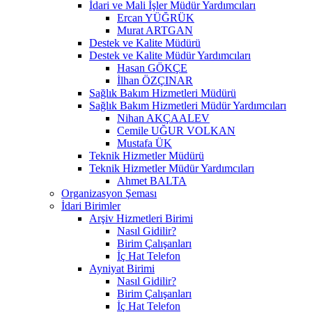
İdari ve Mali İşler Müdür Yardımcıları
Ercan YÜĞRÜK
Murat ARTGAN
Destek ve Kalite Müdürü
Destek ve Kalite Müdür Yardımcıları
Hasan GÖKÇE
İlhan ÖZÇINAR
Sağlık Bakım Hizmetleri Müdürü
Sağlık Bakım Hizmetleri Müdür Yardımcıları
Nihan AKÇAALEV
Cemile UĞUR VOLKAN
Mustafa ÜK
Teknik Hizmetler Müdürü
Teknik Hizmetler Müdür Yardımcıları
Ahmet BALTA
Organizasyon Şeması
İdari Birimler
Arşiv Hizmetleri Birimi
Nasıl Gidilir?
Birim Çalışanları
İç Hat Telefon
Ayniyat Birimi
Nasıl Gidilir?
Birim Çalışanları
İç Hat Telefon