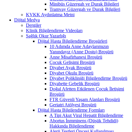
Minibüs Güzergah ve Durak Bilgileri
Tramvay Güzergah ve Durak Bilgileri
KVKK Aydınlatma Metni
Dijital Medya
Dergiler
Klinik Bilgilendirme Videoları
Sağlık Okur Yazarlığı
Dijital Hasta Bilgilendirme Broşürleri
10 Adımda Anne Adaylarımızın
Yanındayız (Anne Dostu) Broşürü
Anne Misafirhanesi Broşürü
Çocuk Gelişimi Broşürü
Diyabet Ayak Broşürü
Diyabet Okulu Broşürü
Diyabet Polikliniği Bilgilendirme Broşürü
Diyabette Gebelik Broşürü
Doğal Afetten Etkilenen Çocuk İletişimi
Broşürü
FTR Güvenli Yaşam Alanları Broşürü
Geriatri Atölyesi Broşürü
Dijital Hasta Bilgilendirme Formları
A Tipi Akut Viral Hepatit Bilgilendirme
Abortus İnmminens (Düşük Tehdidi)
Hakkında Bilgilendirme
Alerji Testleri Öncesi Kullanılması