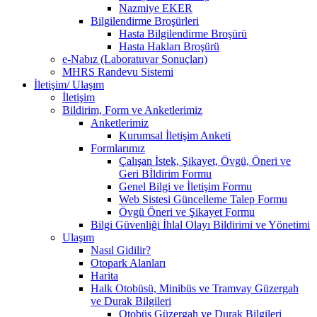
Nazmiye EKER
Bilgilendirme Broşürleri
Hasta Bilgilendirme Broşürü
Hasta Hakları Broşürü
e-Nabız (Laboratuvar Sonuçları)
MHRS Randevu Sistemi
İletişim/ Ulaşım
İletişim
Bildirim, Form ve Anketlerimiz
Anketlerimiz
Kurumsal İletişim Anketi
Formlarımız
Çalışan İstek, Şikayet, Övgü, Öneri ve
Geri Bİldirim Formu
Genel Bilgi ve İletişim Formu
Web Sistesi Güncelleme Talep Formu
Övgü Öneri ve Şikayet Formu
Bilgi Güvenliği İhlal Olayı Bildirimi ve Yönetimi
Ulaşım
Nasıl Gidilir?
Otopark Alanları
Harita
Halk Otobüsü, Minibüs ve Tramvay Güzergah
ve Durak Bilgileri
Otobüs Güzergah ve Durak Bilgileri