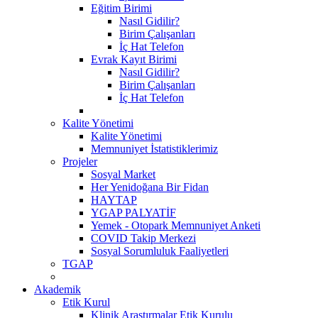
Eğitim Birimi
Nasıl Gidilir?
Birim Çalışanları
İç Hat Telefon
Evrak Kayıt Birimi
Nasıl Gidilir?
Birim Çalışanları
İç Hat Telefon
Kalite Yönetimi
Kalite Yönetimi
Memnuniyet İstatistiklerimiz
Projeler
Sosyal Market
Her Yenidoğana Bir Fidan
HAYTAP
YGAP PALYATİF
Yemek - Otopark Memnuniyet Anketi
COVID Takip Merkezi
Sosyal Sorumluluk Faaliyetleri
TGAP
Akademik
Etik Kurul
Klinik Araştırmalar Etik Kurulu