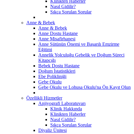
Klinikten Haberler
Nasıl Gidilir?
Sıkça Sorulan Sorular
Anne & Bebek
Anne & Bebek
Anne Dostu Hastane
Anne Misafirhanesi
Anne Sütünün Önemi ve Başarılı Emzirme
Eğitimi
Annelik Yolculuğu Gebelik ve Doğum Süreci
Kitapçığı
Bebek Dostu Hastane
Doğum İstatistikleri
Ebe Polikliniği
Gebe Okulu
Gebe Okulu ve Lohusa Okulu'na Ön Kayıt Olun
Özellikli Hizmetler
Anjiyografi Laboratuvarı
Klinik Hakkında
Klinikten Haberler
Nasıl Gidilir?
Sıkça Sorulan Sorular
Diyaliz Ünitesi