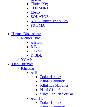
ClinicalKey
CONSORT
Ebsco
EQUATOR
NIH - ClinicalTrials.Gov
PRISMA
Hizmet Binalarımız
Merkez Bina
A Blok
B Blok
C Blok
D Blok
YGAP
Tıbbi Birimler
Klinikler
Acil Tıp
Doktorlarımız
Klinik Hakkında
Klinikten Haberler
Nasıl Gidilir?
Sıkça Sorulan Sorular
Adli Tıp
Doktorlarımız
Klinik Hakkında