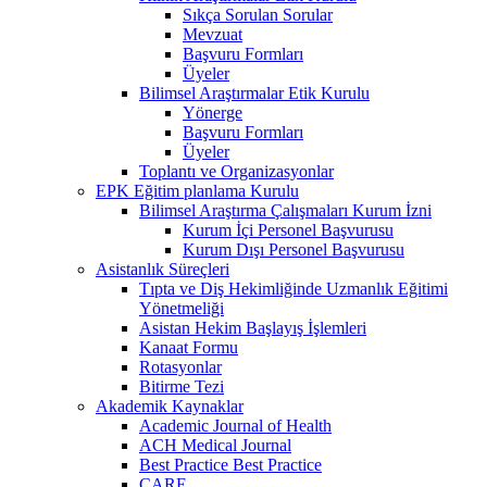
Sıkça Sorulan Sorular
Mevzuat
Başvuru Formları
Üyeler
Bilimsel Araştırmalar Etik Kurulu
Yönerge
Başvuru Formları
Üyeler
Toplantı ve Organizasyonlar
EPK Eğitim planlama Kurulu
Bilimsel Araştırma Çalışmaları Kurum İzni
Kurum İçi Personel Başvurusu
Kurum Dışı Personel Başvurusu
Asistanlık Süreçleri
Tıpta ve Diş Hekimliğinde Uzmanlık Eğitimi
Yönetmeliği
Asistan Hekim Başlayış İşlemleri
Kanaat Formu
Rotasyonlar
Bitirme Tezi
Akademik Kaynaklar
Academic Journal of Health
ACH Medical Journal
Best Practice Best Practice
CARE