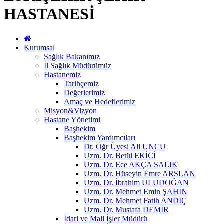
HASTANESİ
Kurumsal
Sağlık Bakanımız
İl Sağlık Müdürümüz
Hastanemiz
Tarihçemiz
Değerlerimiz
Amaç ve Hedeflerimiz
Misyon&Vizyon
Hastane Yönetimi
Başhekim
Başhekim Yardımcıları
Dr. Öğr Üyesi Ali UNCU
Uzm. Dr. Betül EKİCİ
Uzm. Dr. Ece AKÇA SALIK
Uzm. Dr. Hüseyin Emre ARSLAN
Uzm. Dr. İbrahim ULUDOĞAN
Uzm. Dr. Mehmet Emin ŞAHİN
Uzm. Dr. Mehmet Fatih ANDIÇ
Uzm. Dr. Mustafa DEMİR
İdari ve Mali İşler Müdürü