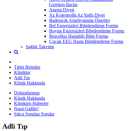
Gereken İlaçlar
Anemi Diyeti
Az Kolestrollü Az Yağlı Diyet
Bademcik Ameliyatında Öneriler
Bel Egzersizleri Bilgilendirme Formu
Boyun Egzersizleri Bilgilendirme Formu
Brucelloz Hastalığı Bilgi Formu
Çocuk EEG Hasta Bilgilendirme Formu
Sağlık Takvimi
Tıbbi Birimler
Klinikler
Adli Tıp
Klinik Hakkında
Doktorlarımız
Klinik Hakkında
Klinikten Haberler
Nasıl Gidilir?
Sıkça Sorulan Sorular
Adli Tıp