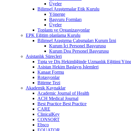
Üyeler
Bilimsel Araştırmalar Etik Kurulu
Yönerge
Başvuru Formları
Üyeler
Toplantı ve Organizasyonlar
EPK Eğitim planlama Kurulu
Bilimsel Araştırma Çalışmaları Kurum İzni
Kurum İçi Personel Başvurusu
Kurum Dışı Personel Başvurusu
Asistanlık Süreçleri
Tıpta ve Diş Hekimliğinde Uzmanlık Eğitimi Yöne
Asistan Hekim Başlayış İşlemleri
Kanaat Formu
Rotasyonlar
Bitirme Tezi
Akademik Kaynaklar
Academic Journal of Health
ACH Medical Journal
Best Practice Best Practice
CARE
ClinicalKey
CONSORT
Ebsco
EQUATOR