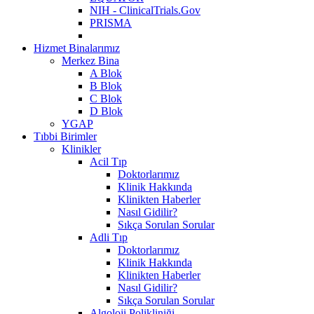
NIH - ClinicalTrials.Gov
PRISMA
Hizmet Binalarımız
Merkez Bina
A Blok
B Blok
C Blok
D Blok
YGAP
Tıbbi Birimler
Klinikler
Acil Tıp
Doktorlarımız
Klinik Hakkında
Klinikten Haberler
Nasıl Gidilir?
Sıkça Sorulan Sorular
Adli Tıp
Doktorlarımız
Klinik Hakkında
Klinikten Haberler
Nasıl Gidilir?
Sıkça Sorulan Sorular
Algoloji Polikliniği