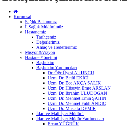
Kurumsal
Sağlık Bakanımız
İl Sağlık Müdürümüz
Hastanemiz
Tarihçemiz
Değerlerimiz
Amaç ve Hedeflerimiz
Misyon&Vizyon
Hastane Yönetimi
Başhekim
Başhekim Yardımcıları
Dr. Öğr Üyesi Ali UNCU
Uzm. Dr. Betül EKİCİ
Uzm. Dr. Ece AKÇA SALIK
Uzm. Dr. Hüseyin Emre ARSLAN
Uzm. Dr. İbrahim ULUDOĞAN
Uzm. Dr. Mehmet Emin ŞAHİN
Uzm. Dr. Mehmet Fatih ANDIÇ
Uzm. Dr. Mustafa DEMİR
İdari ve Mali İşler Müdürü
İdari ve Mali İşler Müdür Yardımcıları
Ercan YÜĞRÜK