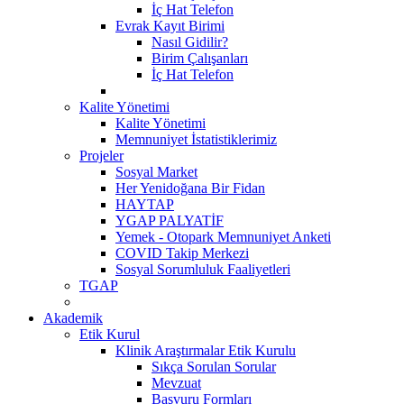
İç Hat Telefon
Evrak Kayıt Birimi
Nasıl Gidilir?
Birim Çalışanları
İç Hat Telefon
Kalite Yönetimi
Kalite Yönetimi
Memnuniyet İstatistiklerimiz
Projeler
Sosyal Market
Her Yenidoğana Bir Fidan
HAYTAP
YGAP PALYATİF
Yemek - Otopark Memnuniyet Anketi
COVID Takip Merkezi
Sosyal Sorumluluk Faaliyetleri
TGAP
Akademik
Etik Kurul
Klinik Araştırmalar Etik Kurulu
Sıkça Sorulan Sorular
Mevzuat
Başvuru Formları