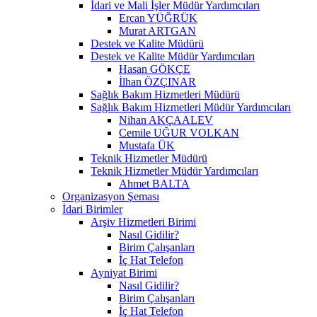
İdari ve Mali İşler Müdür Yardımcıları
Ercan YÜĞRÜK
Murat ARTGAN
Destek ve Kalite Müdürü
Destek ve Kalite Müdür Yardımcıları
Hasan GÖKÇE
İlhan ÖZÇINAR
Sağlık Bakım Hizmetleri Müdürü
Sağlık Bakım Hizmetleri Müdür Yardımcıları
Nihan AKÇAALEV
Cemile UĞUR VOLKAN
Mustafa ÜK
Teknik Hizmetler Müdürü
Teknik Hizmetler Müdür Yardımcıları
Ahmet BALTA
Organizasyon Şeması
İdari Birimler
Arşiv Hizmetleri Birimi
Nasıl Gidilir?
Birim Çalışanları
İç Hat Telefon
Ayniyat Birimi
Nasıl Gidilir?
Birim Çalışanları
İç Hat Telefon