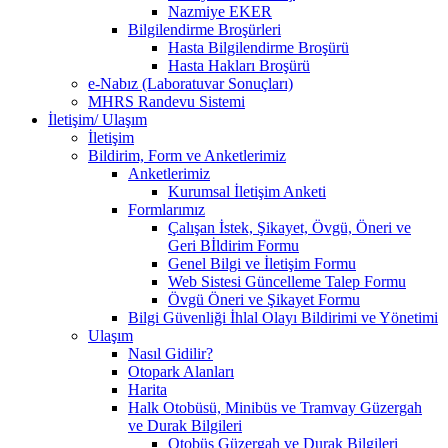
Nazmiye EKER
Bilgilendirme Broşürleri
Hasta Bilgilendirme Broşürü
Hasta Hakları Broşürü
e-Nabız (Laboratuvar Sonuçları)
MHRS Randevu Sistemi
İletişim/ Ulaşım
İletişim
Bildirim, Form ve Anketlerimiz
Anketlerimiz
Kurumsal İletişim Anketi
Formlarımız
Çalışan İstek, Şikayet, Övgü, Öneri ve
Geri Bİldirim Formu
Genel Bilgi ve İletişim Formu
Web Sistesi Güncelleme Talep Formu
Övgü Öneri ve Şikayet Formu
Bilgi Güvenliği İhlal Olayı Bildirimi ve Yönetimi
Ulaşım
Nasıl Gidilir?
Otopark Alanları
Harita
Halk Otobüsü, Minibüs ve Tramvay Güzergah
ve Durak Bilgileri
Otobüs Güzergah ve Durak Bilgileri