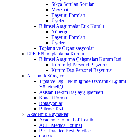
Sıkça Sorulan Sorular
Mevzuat
Başvuru Formları
Üyeler
Bilimsel Araştırmalar Etik Kurulu
Yönerge
Başvuru Formları
Üyeler
Toplantı ve Organizasyonlar
EPK Eğitim planlama Kurulu
Bilimsel Araştırma Çalışmaları Kurum İzni
Kurum İçi Personel Başvurusu
Kurum Dışı Personel Başvurusu
Asistanlık Süreçleri
Tıpta ve Diş Hekimliğinde Uzmanlık Eğitimi
Yönetmeliği
Asistan Hekim Başlayış İşlemleri
Kanaat Formu
Rotasyonlar
Bitirme Tezi
Akademik Kaynaklar
Academic Journal of Health
ACH Medical Journal
Best Practice Best Practice
CARE