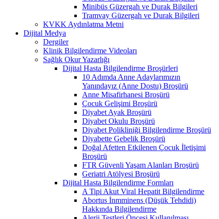
Minibüs Güzergah ve Durak Bilgileri
Tramvay Güzergah ve Durak Bilgileri
KVKK Aydınlatma Metni
Dijital Medya
Dergiler
Klinik Bilgilendirme Videoları
Sağlık Okur Yazarlığı
Dijital Hasta Bilgilendirme Broşürleri
10 Adımda Anne Adaylarımızın
Yanındayız (Anne Dostu) Broşürü
Anne Misafirhanesi Broşürü
Çocuk Gelişimi Broşürü
Diyabet Ayak Broşürü
Diyabet Okulu Broşürü
Diyabet Polikliniği Bilgilendirme Broşürü
Diyabette Gebelik Broşürü
Doğal Afetten Etkilenen Çocuk İletişimi
Broşürü
FTR Güvenli Yaşam Alanları Broşürü
Geriatri Atölyesi Broşürü
Dijital Hasta Bilgilendirme Formları
A Tipi Akut Viral Hepatit Bilgilendirme
Abortus İnmminens (Düşük Tehdidi)
Hakkında Bilgilendirme
Alerji Testleri Öncesi Kullanılması