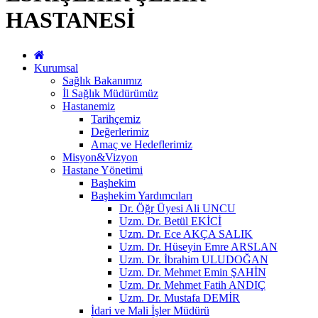
HASTANESİ
Kurumsal
Sağlık Bakanımız
İl Sağlık Müdürümüz
Hastanemiz
Tarihçemiz
Değerlerimiz
Amaç ve Hedeflerimiz
Misyon&Vizyon
Hastane Yönetimi
Başhekim
Başhekim Yardımcıları
Dr. Öğr Üyesi Ali UNCU
Uzm. Dr. Betül EKİCİ
Uzm. Dr. Ece AKÇA SALIK
Uzm. Dr. Hüseyin Emre ARSLAN
Uzm. Dr. İbrahim ULUDOĞAN
Uzm. Dr. Mehmet Emin ŞAHİN
Uzm. Dr. Mehmet Fatih ANDIÇ
Uzm. Dr. Mustafa DEMİR
İdari ve Mali İşler Müdürü