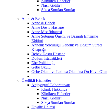
Klinikten Haberler
Nasıl Gidilir?
Sıkça Sorulan Sorular
Anne & Bebek
Anne & Bebek
Anne Dostu Hastane
Anne Misafirhanesi
Anne Sütünün Önemi ve Başarılı Emzirme
Eğitimi
Annelik Yolculuğu Gebelik ve Doğum Süreci
Kitapçığı
Bebek Dostu Hastane
Doğum İstatistikleri
Ebe Polikliniği
Gebe Okulu
Gebe Okulu ve Lohusa Okulu'na Ön Kayıt Olun
Özellikli Hizmetler
Anjiyografi Laboratuvarı
Klinik Hakkında
Klinikten Haberler
Nasıl Gidilir?
Sıkça Sorulan Sorular
Diyaliz Ünitesi