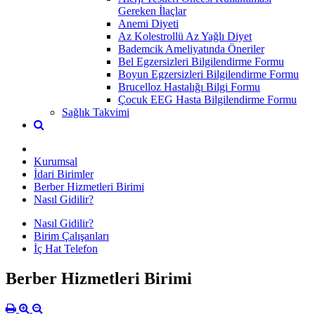
Gereken İlaçlar
Anemi Diyeti
Az Kolestrollü Az Yağlı Diyet
Bademcik Ameliyatında Öneriler
Bel Egzersizleri Bilgilendirme Formu
Boyun Egzersizleri Bilgilendirme Formu
Brucelloz Hastalığı Bilgi Formu
Çocuk EEG Hasta Bilgilendirme Formu
Sağlık Takvimi
Kurumsal
İdari Birimler
Berber Hizmetleri Birimi
Nasıl Gidilir?
Nasıl Gidilir?
Birim Çalışanları
İç Hat Telefon
Berber Hizmetleri Birimi