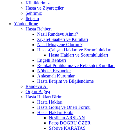
Kliniklerimiz
Hasta ve Ziyaretçiler
Şehrimiz
İletişim
Yönlendirme
Hasta Rehberi
Nasıl Randevu Alınır?
Ziyaret Saatleri ve Kuralları
Nasıl Muayene Olurum?
Hasta-Çalışan Hakları ve Sorumlulukları
Hasta Hakları ve Sorumlulukları
Engelli Rehberi
Refakat Politikamız ve Refakatçi Kuralları
Nöbetçi Eczaneler
Anlaşmalı Kurumlar
Hasta İletişim ve Bilgilendirme
Randevu Al
Organ Bağışı
Hasta Hakları Birimi
Hasta Hakları
Hasta Görüş ve Öneri Formu
Hasta Hakları Ekibi
Neslihan ARSLAN
Fatoş DOĞRU ÖZER
Sabriye KARATAŞ