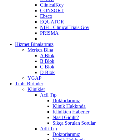
ClinicalKey
CONSORT
Ebsco
EQUATOR
NIH - ClinicalTrials.Gov
PRISMA
Hizmet Binalarımız
Merkez Bina
A Blok
B Blok
C Blok
D Blok
YGAP
Tıbbi Birimler
Klinikler
Acil Tıp
Doktorlarımız
Klinik Hakkında
Klinikten Haberler
Nasıl Gidilir?
Sıkça Sorulan Sorular
Adli Tıp
Doktorlarımız
Klinik Hakkında