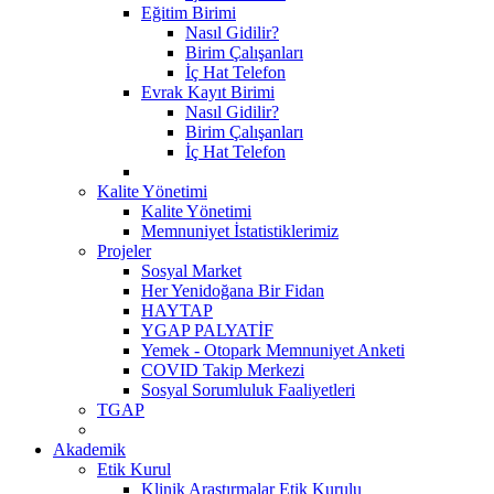
Eğitim Birimi
Nasıl Gidilir?
Birim Çalışanları
İç Hat Telefon
Evrak Kayıt Birimi
Nasıl Gidilir?
Birim Çalışanları
İç Hat Telefon
Kalite Yönetimi
Kalite Yönetimi
Memnuniyet İstatistiklerimiz
Projeler
Sosyal Market
Her Yenidoğana Bir Fidan
HAYTAP
YGAP PALYATİF
Yemek - Otopark Memnuniyet Anketi
COVID Takip Merkezi
Sosyal Sorumluluk Faaliyetleri
TGAP
Akademik
Etik Kurul
Klinik Araştırmalar Etik Kurulu