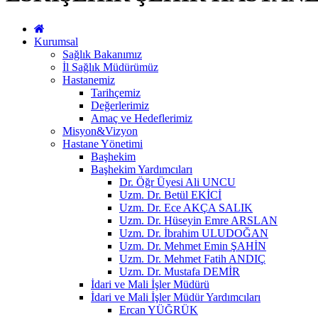
Kurumsal
Sağlık Bakanımız
İl Sağlık Müdürümüz
Hastanemiz
Tarihçemiz
Değerlerimiz
Amaç ve Hedeflerimiz
Misyon&Vizyon
Hastane Yönetimi
Başhekim
Başhekim Yardımcıları
Dr. Öğr Üyesi Ali UNCU
Uzm. Dr. Betül EKİCİ
Uzm. Dr. Ece AKÇA SALIK
Uzm. Dr. Hüseyin Emre ARSLAN
Uzm. Dr. İbrahim ULUDOĞAN
Uzm. Dr. Mehmet Emin ŞAHİN
Uzm. Dr. Mehmet Fatih ANDIÇ
Uzm. Dr. Mustafa DEMİR
İdari ve Mali İşler Müdürü
İdari ve Mali İşler Müdür Yardımcıları
Ercan YÜĞRÜK