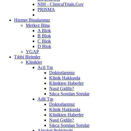
NIH - ClinicalTrials.Gov
PRISMA
Hizmet Binalarımız
Merkez Bina
A Blok
B Blok
C Blok
D Blok
YGAP
Tıbbi Birimler
Klinikler
Acil Tıp
Doktorlarımız
Klinik Hakkında
Klinikten Haberler
Nasıl Gidilir?
Sıkça Sorulan Sorular
Adli Tıp
Doktorlarımız
Klinik Hakkında
Klinikten Haberler
Nasıl Gidilir?
Sıkça Sorulan Sorular
Algoloji Polikliniği