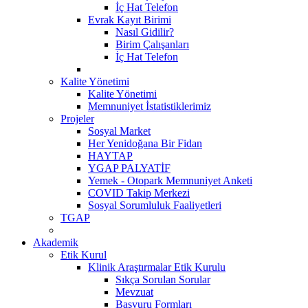
İç Hat Telefon
Evrak Kayıt Birimi
Nasıl Gidilir?
Birim Çalışanları
İç Hat Telefon
Kalite Yönetimi
Kalite Yönetimi
Memnuniyet İstatistiklerimiz
Projeler
Sosyal Market
Her Yenidoğana Bir Fidan
HAYTAP
YGAP PALYATİF
Yemek - Otopark Memnuniyet Anketi
COVID Takip Merkezi
Sosyal Sorumluluk Faaliyetleri
TGAP
Akademik
Etik Kurul
Klinik Araştırmalar Etik Kurulu
Sıkça Sorulan Sorular
Mevzuat
Başvuru Formları