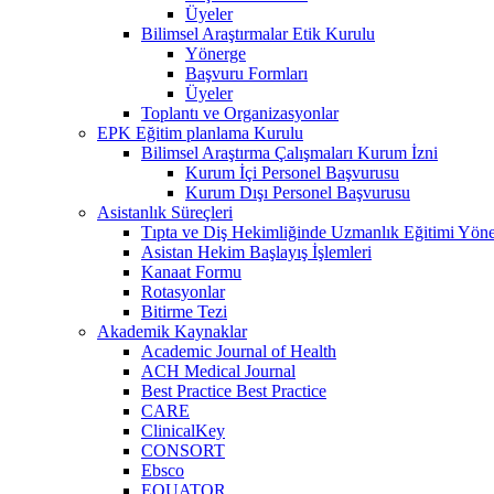
Üyeler
Bilimsel Araştırmalar Etik Kurulu
Yönerge
Başvuru Formları
Üyeler
Toplantı ve Organizasyonlar
EPK Eğitim planlama Kurulu
Bilimsel Araştırma Çalışmaları Kurum İzni
Kurum İçi Personel Başvurusu
Kurum Dışı Personel Başvurusu
Asistanlık Süreçleri
Tıpta ve Diş Hekimliğinde Uzmanlık Eğitimi Yöne
Asistan Hekim Başlayış İşlemleri
Kanaat Formu
Rotasyonlar
Bitirme Tezi
Akademik Kaynaklar
Academic Journal of Health
ACH Medical Journal
Best Practice Best Practice
CARE
ClinicalKey
CONSORT
Ebsco
EQUATOR