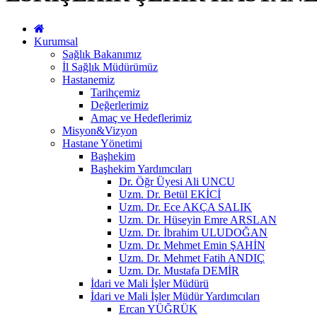
Kurumsal
Sağlık Bakanımız
İl Sağlık Müdürümüz
Hastanemiz
Tarihçemiz
Değerlerimiz
Amaç ve Hedeflerimiz
Misyon&Vizyon
Hastane Yönetimi
Başhekim
Başhekim Yardımcıları
Dr. Öğr Üyesi Ali UNCU
Uzm. Dr. Betül EKİCİ
Uzm. Dr. Ece AKÇA SALIK
Uzm. Dr. Hüseyin Emre ARSLAN
Uzm. Dr. İbrahim ULUDOĞAN
Uzm. Dr. Mehmet Emin ŞAHİN
Uzm. Dr. Mehmet Fatih ANDIÇ
Uzm. Dr. Mustafa DEMİR
İdari ve Mali İşler Müdürü
İdari ve Mali İşler Müdür Yardımcıları
Ercan YÜĞRÜK