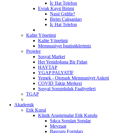
İç Hat Telefon
Evrak Kayıt Birimi
Nasıl Gidilir?
Birim Çalışanları
İç Hat Telefon
Kalite Yönetimi
Kalite Yönetimi
Memnuniyet İstatistiklerimiz
Projeler
Sosyal Market
Her Yenidoğana Bir Fidan
HAYTAP
YGAP PALYATİF
Yemek - Otopark Memnuniyet Anketi
COVID Takip Merkezi
Sosyal Sorumluluk Faaliyetleri
TGAP
Akademik
Etik Kurul
Klinik Araştırmalar Etik Kurulu
Sıkça Sorulan Sorular
Mevzuat
Başvuru Formları