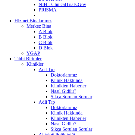
NIH - ClinicalTrials.Gov
PRISMA
Hizmet Binalarımız
Merkez Bina
A Blok
B Blok
C Blok
D Blok
YGAP
Tıbbi Birimler
Klinikler
Acil Tıp
Doktorlarımız
Klinik Hakkında
Klinikten Haberler
Nasıl Gidilir?
Sıkça Sorulan Sorular
Adli Tıp
Doktorlarımız
Klinik Hakkında
Klinikten Haberler
Nasıl Gidilir?
Sıkça Sorulan Sorular
Algoloji Polikliniği