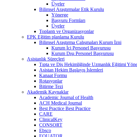
Üyeler
Bilimsel Araştırmalar Etik Kurulu
Yönerge
Başvuru Formları
Üyeler
Toplantı ve Organizasyonlar
EPK Eğitim planlama Kurulu
Bilimsel Araştırma Çalışmaları Kurum İzni
Kurum İçi Personel Başvurusu
Kurum Dışı Personel Başvurusu
Asistanlık Süreçleri
Tıpta ve Diş Hekimliğinde Uzmanlık Eğitimi Yöne
Asistan Hekim Başlayış İşlemleri
Kanaat Formu
Rotasyonlar
Bitirme Tezi
Akademik Kaynaklar
Academic Journal of Health
ACH Medical Journal
Best Practice Best Practice
CARE
ClinicalKey
CONSORT
Ebsco
EQUATOR