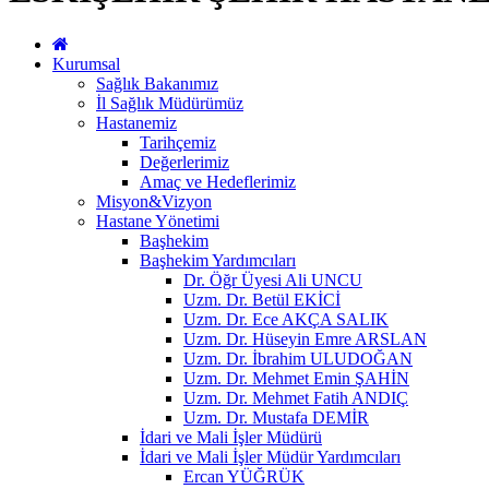
Kurumsal
Sağlık Bakanımız
İl Sağlık Müdürümüz
Hastanemiz
Tarihçemiz
Değerlerimiz
Amaç ve Hedeflerimiz
Misyon&Vizyon
Hastane Yönetimi
Başhekim
Başhekim Yardımcıları
Dr. Öğr Üyesi Ali UNCU
Uzm. Dr. Betül EKİCİ
Uzm. Dr. Ece AKÇA SALIK
Uzm. Dr. Hüseyin Emre ARSLAN
Uzm. Dr. İbrahim ULUDOĞAN
Uzm. Dr. Mehmet Emin ŞAHİN
Uzm. Dr. Mehmet Fatih ANDIÇ
Uzm. Dr. Mustafa DEMİR
İdari ve Mali İşler Müdürü
İdari ve Mali İşler Müdür Yardımcıları
Ercan YÜĞRÜK