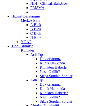
NIH - ClinicalTrials.Gov
PRISMA
Hizmet Binalarımız
Merkez Bina
A Blok
B Blok
C Blok
D Blok
YGAP
Tıbbi Birimler
Klinikler
Acil Tıp
Doktorlarımız
Klinik Hakkında
Klinikten Haberler
Nasıl Gidilir?
Sıkça Sorulan Sorular
Adli Tıp
Doktorlarımız
Klinik Hakkında
Klinikten Haberler
Nasıl Gidilir?
Sıkça Sorulan Sorular
Algoloji Polikliniği