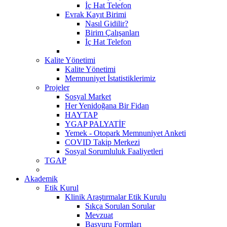
İç Hat Telefon
Evrak Kayıt Birimi
Nasıl Gidilir?
Birim Çalışanları
İç Hat Telefon
Kalite Yönetimi
Kalite Yönetimi
Memnuniyet İstatistiklerimiz
Projeler
Sosyal Market
Her Yenidoğana Bir Fidan
HAYTAP
YGAP PALYATİF
Yemek - Otopark Memnuniyet Anketi
COVID Takip Merkezi
Sosyal Sorumluluk Faaliyetleri
TGAP
Akademik
Etik Kurul
Klinik Araştırmalar Etik Kurulu
Sıkça Sorulan Sorular
Mevzuat
Başvuru Formları