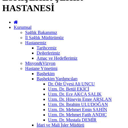
HASTANESİ
Kurumsal
Sağlık Bakanımız
İl Sağlık Müdürümüz
Hastanemiz
Tarihçemiz
Değerlerimiz
Amaç ve Hedeflerimiz
Misyon&Vizyon
Hastane Yönetimi
Başhekim
Başhekim Yardımcıları
Dr. Öğr Üyesi Ali UNCU
Uzm. Dr. Betül EKİCİ
Uzm. Dr. Ece AKÇA SALIK
Uzm. Dr. Hüseyin Emre ARSLAN
Uzm. Dr. İbrahim ULUDOĞAN
Uzm. Dr. Mehmet Emin ŞAHİN
Uzm. Dr. Mehmet Fatih ANDIÇ
Uzm. Dr. Mustafa DEMİR
İdari ve Mali İşler Müdürü