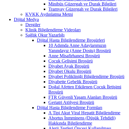
Minibüs Güzergah ve Durak Bilgileri
Tramvay Güzergah ve Durak Bilgileri
KVKK Aydınlatma Metni
Dijital Medya
Dergiler
Klinik Bilgilendirme Videoları
Sağlık Okur Yazarlığı
Dijital Hasta Bilgilendirme Broşürleri
10 Adımda Anne Adaylarımızın
Yanındayız (Anne Dostu) Broşürü
Anne Misafirhanesi Broşürü
Çocuk Gelişimi Broşürü
Diyabet Ayak Broşürü
Diyabet Okulu Broşürü
Diyabet Polikliniği Bilgilendirme Broşürü
Diyabette Gebelik Broşürü
Doğal Afetten Etkilenen Çocuk İletişimi
Broşürü
FTR Güvenli Yaşam Alanları Broşürü
Geriatri Atölyesi Broşürü
Dijital Hasta Bilgilendirme Formları
A Tipi Akut Viral Hepatit Bilgilendirme
Abortus İnmminens (Düşük Tehdidi)
Hakkında Bilgilendirme
Alerji Testleri Öncesi Kullanılması