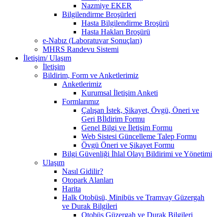
Nazmiye EKER
Bilgilendirme Broşürleri
Hasta Bilgilendirme Broşürü
Hasta Hakları Broşürü
e-Nabız (Laboratuvar Sonuçları)
MHRS Randevu Sistemi
İletişim/ Ulaşım
İletişim
Bildirim, Form ve Anketlerimiz
Anketlerimiz
Kurumsal İletişim Anketi
Formlarımız
Çalışan İstek, Şikayet, Övgü, Öneri ve
Geri Bİldirim Formu
Genel Bilgi ve İletişim Formu
Web Sistesi Güncelleme Talep Formu
Övgü Öneri ve Şikayet Formu
Bilgi Güvenliği İhlal Olayı Bildirimi ve Yönetimi
Ulaşım
Nasıl Gidilir?
Otopark Alanları
Harita
Halk Otobüsü, Minibüs ve Tramvay Güzergah
ve Durak Bilgileri
Otobüs Güzergah ve Durak Bilgileri