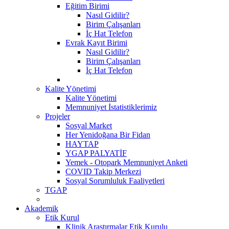
Eğitim Birimi
Nasıl Gidilir?
Birim Çalışanları
İç Hat Telefon
Evrak Kayıt Birimi
Nasıl Gidilir?
Birim Çalışanları
İç Hat Telefon
Kalite Yönetimi
Kalite Yönetimi
Memnuniyet İstatistiklerimiz
Projeler
Sosyal Market
Her Yenidoğana Bir Fidan
HAYTAP
YGAP PALYATİF
Yemek - Otopark Memnuniyet Anketi
COVID Takip Merkezi
Sosyal Sorumluluk Faaliyetleri
TGAP
Akademik
Etik Kurul
Klinik Araştırmalar Etik Kurulu