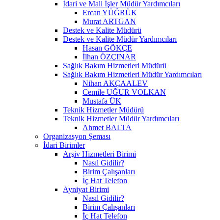
İdari ve Mali İşler Müdür Yardımcıları
Ercan YÜĞRÜK
Murat ARTGAN
Destek ve Kalite Müdürü
Destek ve Kalite Müdür Yardımcıları
Hasan GÖKÇE
İlhan ÖZÇINAR
Sağlık Bakım Hizmetleri Müdürü
Sağlık Bakım Hizmetleri Müdür Yardımcıları
Nihan AKÇAALEV
Cemile UĞUR VOLKAN
Mustafa ÜK
Teknik Hizmetler Müdürü
Teknik Hizmetler Müdür Yardımcıları
Ahmet BALTA
Organizasyon Şeması
İdari Birimler
Arşiv Hizmetleri Birimi
Nasıl Gidilir?
Birim Çalışanları
İç Hat Telefon
Ayniyat Birimi
Nasıl Gidilir?
Birim Çalışanları
İç Hat Telefon