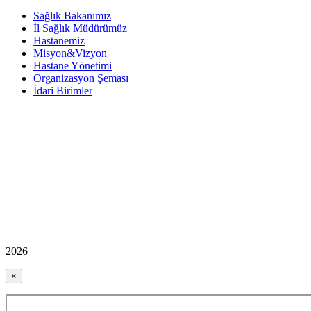
Sağlık Bakanımız
İl Sağlık Müdürümüz
Hastanemiz
Misyon&Vizyon
Hastane Yönetimi
Organizasyon Şeması
İdari Birimler
2026
×