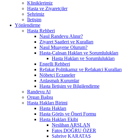
Kliniklerimiz
Hasta ve Ziyaretçiler
Şehrimiz
İletişim
Yönlendirme
Hasta Rehberi
Nasıl Randevu Alınır?
Ziyaret Saatleri ve Kuralları
Nasıl Muayene Olurum?
Hasta-Çalışan Hakları ve Sorumlulukları
Hasta Hakları ve Sorumlulukları
Engelli Rehberi
Refakat Politikamız ve Refakatçi Kuralları
Nöbetçi Eczaneler
Anlaşmalı Kurumlar
Hasta İletişim ve Bilgilendirme
Randevu Al
Organ Bağışı
Hasta Hakları Birimi
Hasta Hakları
Hasta Görüş ve Öneri Formu
Hasta Hakları Ekibi
Neslihan ARSLAN
Fatoş DOĞRU ÖZER
Sabriye KARATAŞ