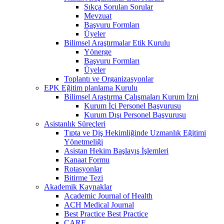
Sıkça Sorulan Sorular
Mevzuat
Başvuru Formları
Üyeler
Bilimsel Araştırmalar Etik Kurulu
Yönerge
Başvuru Formları
Üyeler
Toplantı ve Organizasyonlar
EPK Eğitim planlama Kurulu
Bilimsel Araştırma Çalışmaları Kurum İzni
Kurum İçi Personel Başvurusu
Kurum Dışı Personel Başvurusu
Asistanlık Süreçleri
Tıpta ve Diş Hekimliğinde Uzmanlık Eğitimi
Yönetmeliği
Asistan Hekim Başlayış İşlemleri
Kanaat Formu
Rotasyonlar
Bitirme Tezi
Akademik Kaynaklar
Academic Journal of Health
ACH Medical Journal
Best Practice Best Practice
CARE