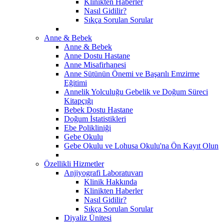
Klinikten Haberler
Nasıl Gidilir?
Sıkça Sorulan Sorular
Anne & Bebek
Anne & Bebek
Anne Dostu Hastane
Anne Misafirhanesi
Anne Sütünün Önemi ve Başarılı Emzirme
Eğitimi
Annelik Yolculuğu Gebelik ve Doğum Süreci
Kitapçığı
Bebek Dostu Hastane
Doğum İstatistikleri
Ebe Polikliniği
Gebe Okulu
Gebe Okulu ve Lohusa Okulu'na Ön Kayıt Olun
Özellikli Hizmetler
Anjiyografi Laboratuvarı
Klinik Hakkında
Klinikten Haberler
Nasıl Gidilir?
Sıkça Sorulan Sorular
Diyaliz Ünitesi