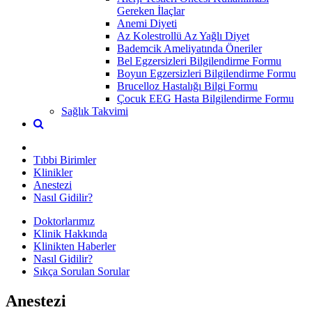
Gereken İlaçlar
Anemi Diyeti
Az Kolestrollü Az Yağlı Diyet
Bademcik Ameliyatında Öneriler
Bel Egzersizleri Bilgilendirme Formu
Boyun Egzersizleri Bilgilendirme Formu
Brucelloz Hastalığı Bilgi Formu
Çocuk EEG Hasta Bilgilendirme Formu
Sağlık Takvimi
Tıbbi Birimler
Klinikler
Anestezi
Nasıl Gidilir?
Doktorlarımız
Klinik Hakkında
Klinikten Haberler
Nasıl Gidilir?
Sıkça Sorulan Sorular
Anestezi