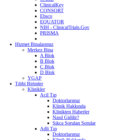
ClinicalKey
CONSORT
Ebsco
EQUATOR
NIH - ClinicalTrials.Gov
PRISMA
Hizmet Binalarımız
Merkez Bina
A Blok
B Blok
C Blok
D Blok
YGAP
Tıbbi Birimler
Klinikler
Acil Tıp
Doktorlarımız
Klinik Hakkında
Klinikten Haberler
Nasıl Gidilir?
Sıkça Sorulan Sorular
Adli Tıp
Doktorlarımız
Klinik Hakkında