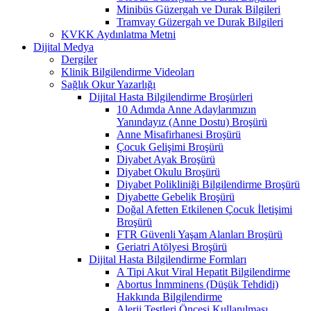
Minibüs Güzergah ve Durak Bilgileri
Tramvay Güzergah ve Durak Bilgileri
KVKK Aydınlatma Metni
Dijital Medya
Dergiler
Klinik Bilgilendirme Videoları
Sağlık Okur Yazarlığı
Dijital Hasta Bilgilendirme Broşürleri
10 Adımda Anne Adaylarımızın
Yanındayız (Anne Dostu) Broşürü
Anne Misafirhanesi Broşürü
Çocuk Gelişimi Broşürü
Diyabet Ayak Broşürü
Diyabet Okulu Broşürü
Diyabet Polikliniği Bilgilendirme Broşürü
Diyabette Gebelik Broşürü
Doğal Afetten Etkilenen Çocuk İletişimi
Broşürü
FTR Güvenli Yaşam Alanları Broşürü
Geriatri Atölyesi Broşürü
Dijital Hasta Bilgilendirme Formları
A Tipi Akut Viral Hepatit Bilgilendirme
Abortus İnmminens (Düşük Tehdidi)
Hakkında Bilgilendirme
Alerji Testleri Öncesi Kullanılması