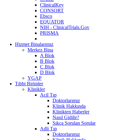
ClinicalKey
CONSORT
Ebsco
EQUATOR
NIH - ClinicalTrials.Gov
PRISMA
Hizmet Binalarımız
Merkez Bina
A Blok
B Blok
C Blok
D Blok
YGAP
Tıbbi Birimler
Klinikler
Acil Tıp
Doktorlarımız
Klinik Hakkında
Klinikten Haberler
Nasıl Gidilir?
Sıkça Sorulan Sorular
Adli Tıp
Doktorlarımız
Klinik Hakkında