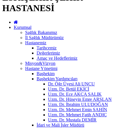
HASTANESİ
Kurumsal
Sağlık Bakanımız
İl Sağlık Müdürümüz
Hastanemiz
Tarihçemiz
Değerlerimiz
Amaç ve Hedeflerimiz
Misyon&Vizyon
Hastane Yönetimi
Başhekim
Başhekim Yardımcıları
Dr. Öğr Üyesi Ali UNCU
Uzm. Dr. Betül EKİCİ
Uzm. Dr. Ece AKÇA SALIK
Uzm. Dr. Hüseyin Emre ARSLAN
Uzm. Dr. İbrahim ULUDOĞAN
Uzm. Dr. Mehmet Emin ŞAHİN
Uzm. Dr. Mehmet Fatih ANDIÇ
Uzm. Dr. Mustafa DEMİR
İdari ve Mali İşler Müdürü