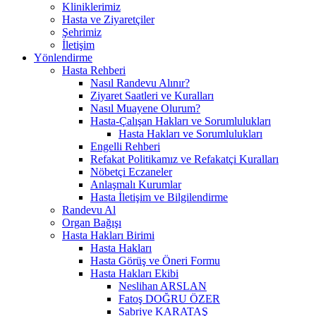
Kliniklerimiz
Hasta ve Ziyaretçiler
Şehrimiz
İletişim
Yönlendirme
Hasta Rehberi
Nasıl Randevu Alınır?
Ziyaret Saatleri ve Kuralları
Nasıl Muayene Olurum?
Hasta-Çalışan Hakları ve Sorumlulukları
Hasta Hakları ve Sorumlulukları
Engelli Rehberi
Refakat Politikamız ve Refakatçi Kuralları
Nöbetçi Eczaneler
Anlaşmalı Kurumlar
Hasta İletişim ve Bilgilendirme
Randevu Al
Organ Bağışı
Hasta Hakları Birimi
Hasta Hakları
Hasta Görüş ve Öneri Formu
Hasta Hakları Ekibi
Neslihan ARSLAN
Fatoş DOĞRU ÖZER
Sabriye KARATAŞ