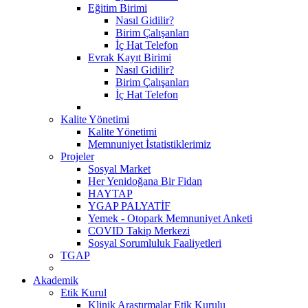
Eğitim Birimi
Nasıl Gidilir?
Birim Çalışanları
İç Hat Telefon
Evrak Kayıt Birimi
Nasıl Gidilir?
Birim Çalışanları
İç Hat Telefon
Kalite Yönetimi
Kalite Yönetimi
Memnuniyet İstatistiklerimiz
Projeler
Sosyal Market
Her Yenidoğana Bir Fidan
HAYTAP
YGAP PALYATİF
Yemek - Otopark Memnuniyet Anketi
COVID Takip Merkezi
Sosyal Sorumluluk Faaliyetleri
TGAP
Akademik
Etik Kurul
Klinik Araştırmalar Etik Kurulu