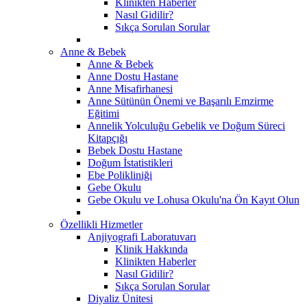
Klinikten Haberler
Nasıl Gidilir?
Sıkça Sorulan Sorular
Anne & Bebek
Anne & Bebek
Anne Dostu Hastane
Anne Misafirhanesi
Anne Sütünün Önemi ve Başarılı Emzirme
Eğitimi
Annelik Yolculuğu Gebelik ve Doğum Süreci
Kitapçığı
Bebek Dostu Hastane
Doğum İstatistikleri
Ebe Polikliniği
Gebe Okulu
Gebe Okulu ve Lohusa Okulu'na Ön Kayıt Olun
Özellikli Hizmetler
Anjiyografi Laboratuvarı
Klinik Hakkında
Klinikten Haberler
Nasıl Gidilir?
Sıkça Sorulan Sorular
Diyaliz Ünitesi