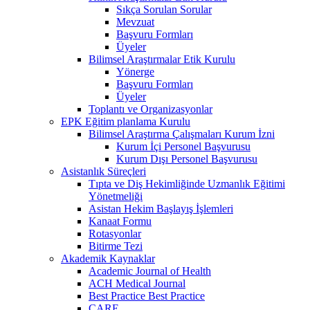
Sıkça Sorulan Sorular
Mevzuat
Başvuru Formları
Üyeler
Bilimsel Araştırmalar Etik Kurulu
Yönerge
Başvuru Formları
Üyeler
Toplantı ve Organizasyonlar
EPK Eğitim planlama Kurulu
Bilimsel Araştırma Çalışmaları Kurum İzni
Kurum İçi Personel Başvurusu
Kurum Dışı Personel Başvurusu
Asistanlık Süreçleri
Tıpta ve Diş Hekimliğinde Uzmanlık Eğitimi
Yönetmeliği
Asistan Hekim Başlayış İşlemleri
Kanaat Formu
Rotasyonlar
Bitirme Tezi
Akademik Kaynaklar
Academic Journal of Health
ACH Medical Journal
Best Practice Best Practice
CARE