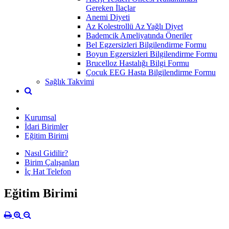
Gereken İlaçlar
Anemi Diyeti
Az Kolestrollü Az Yağlı Diyet
Bademcik Ameliyatında Öneriler
Bel Egzersizleri Bilgilendirme Formu
Boyun Egzersizleri Bilgilendirme Formu
Brucelloz Hastalığı Bilgi Formu
Çocuk EEG Hasta Bilgilendirme Formu
Sağlık Takvimi
Kurumsal
İdari Birimler
Eğitim Birimi
Nasıl Gidilir?
Birim Çalışanları
İç Hat Telefon
Eğitim Birimi