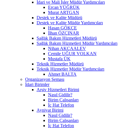
İdari ve Mali İşler Müdür Yardımcıları
Ercan YÜĞRÜK
Murat ARTGAN
Destek ve Kalite Müdürü
Destek ve Kalite Müdür Yardımcıları
Hasan GÖKÇE
İlhan ÖZÇINAR
Sağlık Bakım Hizmetleri Müdürü
Sağlık Bakım Hizmetleri Müdür Yardımcıları
Nihan AKÇAALEV
Cemile UĞUR VOLKAN
Mustafa ÜK
Teknik Hizmetler Müdürü
Teknik Hizmetler Müdür Yardımcıları
Ahmet BALTA
Organizasyon Şeması
İdari Birimler
Arşiv Hizmetleri Birimi
Nasıl Gidilir?
Birim Çalışanları
İç Hat Telefon
Ayniyat Birimi
Nasıl Gidilir?
Birim Çalışanları
İç Hat Telefon