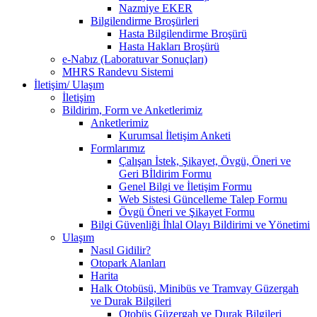
Nazmiye EKER
Bilgilendirme Broşürleri
Hasta Bilgilendirme Broşürü
Hasta Hakları Broşürü
e-Nabız (Laboratuvar Sonuçları)
MHRS Randevu Sistemi
İletişim/ Ulaşım
İletişim
Bildirim, Form ve Anketlerimiz
Anketlerimiz
Kurumsal İletişim Anketi
Formlarımız
Çalışan İstek, Şikayet, Övgü, Öneri ve
Geri Bİldirim Formu
Genel Bilgi ve İletişim Formu
Web Sistesi Güncelleme Talep Formu
Övgü Öneri ve Şikayet Formu
Bilgi Güvenliği İhlal Olayı Bildirimi ve Yönetimi
Ulaşım
Nasıl Gidilir?
Otopark Alanları
Harita
Halk Otobüsü, Minibüs ve Tramvay Güzergah
ve Durak Bilgileri
Otobüs Güzergah ve Durak Bilgileri