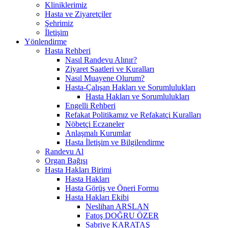
Kliniklerimiz
Hasta ve Ziyaretçiler
Şehrimiz
İletişim
Yönlendirme
Hasta Rehberi
Nasıl Randevu Alınır?
Ziyaret Saatleri ve Kuralları
Nasıl Muayene Olurum?
Hasta-Çalışan Hakları ve Sorumlulukları
Hasta Hakları ve Sorumlulukları
Engelli Rehberi
Refakat Politikamız ve Refakatçi Kuralları
Nöbetçi Eczaneler
Anlaşmalı Kurumlar
Hasta İletişim ve Bilgilendirme
Randevu Al
Organ Bağışı
Hasta Hakları Birimi
Hasta Hakları
Hasta Görüş ve Öneri Formu
Hasta Hakları Ekibi
Neslihan ARSLAN
Fatoş DOĞRU ÖZER
Sabriye KARATAŞ