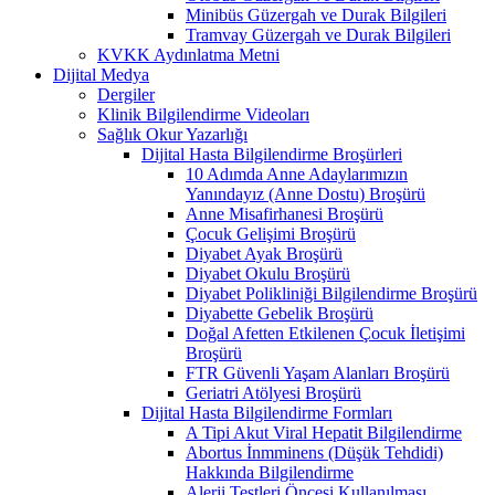
Minibüs Güzergah ve Durak Bilgileri
Tramvay Güzergah ve Durak Bilgileri
KVKK Aydınlatma Metni
Dijital Medya
Dergiler
Klinik Bilgilendirme Videoları
Sağlık Okur Yazarlığı
Dijital Hasta Bilgilendirme Broşürleri
10 Adımda Anne Adaylarımızın
Yanındayız (Anne Dostu) Broşürü
Anne Misafirhanesi Broşürü
Çocuk Gelişimi Broşürü
Diyabet Ayak Broşürü
Diyabet Okulu Broşürü
Diyabet Polikliniği Bilgilendirme Broşürü
Diyabette Gebelik Broşürü
Doğal Afetten Etkilenen Çocuk İletişimi
Broşürü
FTR Güvenli Yaşam Alanları Broşürü
Geriatri Atölyesi Broşürü
Dijital Hasta Bilgilendirme Formları
A Tipi Akut Viral Hepatit Bilgilendirme
Abortus İnmminens (Düşük Tehdidi)
Hakkında Bilgilendirme
Alerji Testleri Öncesi Kullanılması