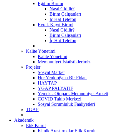
Eğitim Birimi
Nasıl Gidilir?
Birim Çalışanları
İç Hat Telefon
Evrak Kayıt Birimi
Nasıl Gidilir?
Birim Çalışanları
İç Hat Telefon
Kalite Yönetimi
Kalite Yönetimi
Memnuniyet İstatistiklerimiz
Projeler
Sosyal Market
Her Yenidoğana Bir Fidan
HAYTAP
YGAP PALYATİF
Yemek - Otopark Memnuniyet Anketi
COVID Takip Merkezi
Sosyal Sorumluluk Faaliyetleri
TGAP
Akademik
Etik Kurul
Klinik Araştırmalar Etik Kurulu