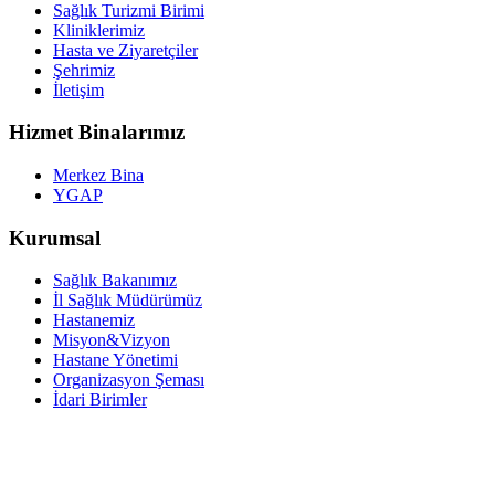
Sağlık Turizmi Birimi
Kliniklerimiz
Hasta ve Ziyaretçiler
Şehrimiz
İletişim
Hizmet Binalarımız
Merkez Bina
YGAP
Kurumsal
Sağlık Bakanımız
İl Sağlık Müdürümüz
Hastanemiz
Misyon&Vizyon
Hastane Yönetimi
Organizasyon Şeması
İdari Birimler