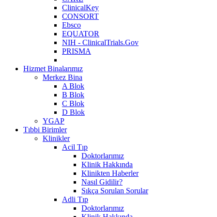
ClinicalKey
CONSORT
Ebsco
EQUATOR
NIH - ClinicalTrials.Gov
PRISMA
Hizmet Binalarımız
Merkez Bina
A Blok
B Blok
C Blok
D Blok
YGAP
Tıbbi Birimler
Klinikler
Acil Tıp
Doktorlarımız
Klinik Hakkında
Klinikten Haberler
Nasıl Gidilir?
Sıkça Sorulan Sorular
Adli Tıp
Doktorlarımız
Klinik Hakkında