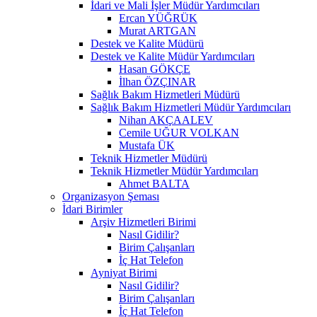
İdari ve Mali İşler Müdür Yardımcıları
Ercan YÜĞRÜK
Murat ARTGAN
Destek ve Kalite Müdürü
Destek ve Kalite Müdür Yardımcıları
Hasan GÖKÇE
İlhan ÖZÇINAR
Sağlık Bakım Hizmetleri Müdürü
Sağlık Bakım Hizmetleri Müdür Yardımcıları
Nihan AKÇAALEV
Cemile UĞUR VOLKAN
Mustafa ÜK
Teknik Hizmetler Müdürü
Teknik Hizmetler Müdür Yardımcıları
Ahmet BALTA
Organizasyon Şeması
İdari Birimler
Arşiv Hizmetleri Birimi
Nasıl Gidilir?
Birim Çalışanları
İç Hat Telefon
Ayniyat Birimi
Nasıl Gidilir?
Birim Çalışanları
İç Hat Telefon