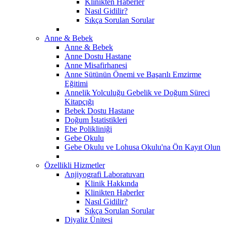
Klinikten Haberler
Nasıl Gidilir?
Sıkça Sorulan Sorular
Anne & Bebek
Anne & Bebek
Anne Dostu Hastane
Anne Misafirhanesi
Anne Sütünün Önemi ve Başarılı Emzirme
Eğitimi
Annelik Yolculuğu Gebelik ve Doğum Süreci
Kitapçığı
Bebek Dostu Hastane
Doğum İstatistikleri
Ebe Polikliniği
Gebe Okulu
Gebe Okulu ve Lohusa Okulu'na Ön Kayıt Olun
Özellikli Hizmetler
Anjiyografi Laboratuvarı
Klinik Hakkında
Klinikten Haberler
Nasıl Gidilir?
Sıkça Sorulan Sorular
Diyaliz Ünitesi