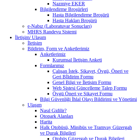
Nazmiye EKER
Bilgilendirme Broşürleri
Hasta Bilgilendirme Broşürü
Hasta Hakları Broşürü
e-Nabız (Laboratuvar Sonuçları)
MHRS Randevu Sistemi
İletişim/ Ulaşım
İletişim
Bildirim, Form ve Anketlerimiz
Anketlerimiz
Kurumsal İletişim Anketi
Formlarımız
Çalışan İstek, Şikayet, Övgü, Öneri ve
Geri Bİldirim Formu
Genel Bilgi ve İletişim Formu
Web Sistesi Güncelleme Talep Formu
Övgü Öneri ve Şikayet Formu
Bilgi Güvenliği İhlal Olayı Bildirimi ve Yönetimi
Ulaşım
Nasıl Gidilir?
Otopark Alanları
Harita
Halk Otobüsü, Minibüs ve Tramvay Güzergah
ve Durak Bilgileri
Otobüs Güzergah ve Durak Bilgileri