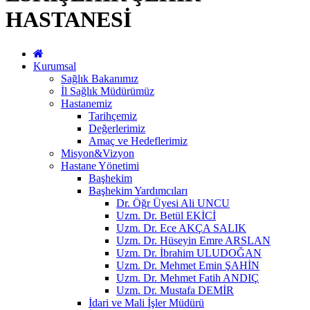
HASTANESİ
Kurumsal
Sağlık Bakanımız
İl Sağlık Müdürümüz
Hastanemiz
Tarihçemiz
Değerlerimiz
Amaç ve Hedeflerimiz
Misyon&Vizyon
Hastane Yönetimi
Başhekim
Başhekim Yardımcıları
Dr. Öğr Üyesi Ali UNCU
Uzm. Dr. Betül EKİCİ
Uzm. Dr. Ece AKÇA SALIK
Uzm. Dr. Hüseyin Emre ARSLAN
Uzm. Dr. İbrahim ULUDOĞAN
Uzm. Dr. Mehmet Emin ŞAHİN
Uzm. Dr. Mehmet Fatih ANDIÇ
Uzm. Dr. Mustafa DEMİR
İdari ve Mali İşler Müdürü