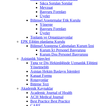
Sıkça Sorulan Sorular
Mevzuat
Başvuru Formları
Üyeler
Bilimsel Araştırmalar Etik Kurulu
Yönerge
Başvuru Formları
Üyeler
Toplantı ve Organizasyonlar
EPK Eğitim planlama Kurulu
Bilimsel Araştırma Çalışmaları Kurum İzni
Kurum İçi Personel Başvurusu
Kurum Dışı Personel Başvurusu
Asistanlık Süreçleri
Tıpta ve Diş Hekimliğinde Uzmanlık Eğitimi
Yönetmeliği
Asistan Hekim Başlayış İşlemleri
Kanaat Formu
Rotasyonlar
Bitirme Tezi
Akademik Kaynaklar
Academic Journal of Health
ACH Medical Journal
Best Practice Best Practice
CARE