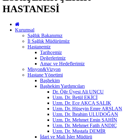
HASTANESİ
Kurumsal
Sağlık Bakanımız
İl Sağlık Müdürümüz
Hastanemiz
Tarihçemiz
Değerlerimiz
Amaç ve Hedeflerimiz
Misyon&Vizyon
Hastane Yönetimi
Başhekim
Başhekim Yardımcıları
Dr. Öğr Üyesi Ali UNCU
Uzm. Dr. Betül EKİCİ
Uzm. Dr. Ece AKÇA SALIK
Uzm. Dr. Hüseyin Emre ARSLAN
Uzm. Dr. İbrahim ULUDOĞAN
Uzm. Dr. Mehmet Emin ŞAHİN
Uzm. Dr. Mehmet Fatih ANDIÇ
Uzm. Dr. Mustafa DEMİR
İdari ve Mali İşler Müdürü