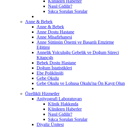
Klinikten Haberler
Nasıl Gidilir?
Sıkça Sorulan Sorular
Anne & Bebek
Anne & Bebek
Anne Dostu Hastane
Anne Misafirhanesi
Anne Sütünün Önemi ve Başarılı Emzirme
Eğitimi
Annelik Yolculuğu Gebelik ve Doğum Süreci
Kitapçığı
Bebek Dostu Hastane
Doğum İstatistikleri
Ebe Polikliniği
Gebe Okulu
Gebe Okulu ve Lohusa Okulu'na Ön Kayıt Olun
Özellikli Hizmetler
Anjiyografi Laboratuvarı
Klinik Hakkında
Klinikten Haberler
Nasıl Gidilir?
Sıkça Sorulan Sorular
Diyaliz Ünitesi