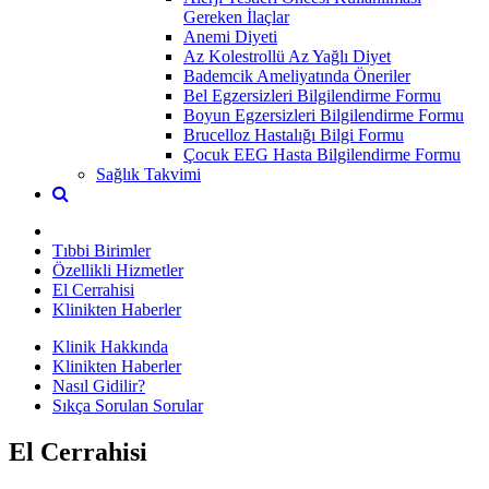
Gereken İlaçlar
Anemi Diyeti
Az Kolestrollü Az Yağlı Diyet
Bademcik Ameliyatında Öneriler
Bel Egzersizleri Bilgilendirme Formu
Boyun Egzersizleri Bilgilendirme Formu
Brucelloz Hastalığı Bilgi Formu
Çocuk EEG Hasta Bilgilendirme Formu
Sağlık Takvimi
Tıbbi Birimler
Özellikli Hizmetler
El Cerrahisi
Klinikten Haberler
Klinik Hakkında
Klinikten Haberler
Nasıl Gidilir?
Sıkça Sorulan Sorular
El Cerrahisi