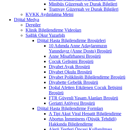
Minibüs Güzergah ve Durak Bilgileri
Tramvay Güzergah ve Durak Bilgileri
KVKK Aydınlatma Metni
Dijital Medya
Dergiler
Klinik Bilgilendirme Videoları
Sağlık Okur Yazarlığı
Dijital Hasta Bilgilendirme Broşürleri
10 Adımda Anne Adaylarımızın
Yanındayız (Anne Dostu) Broşürü
Anne Misafirhanesi Broşürü
Çocuk Gelişimi Broşürü
Diyabet Ayak Broşürü
Diyabet Okulu Broşürü
Diyabet Polikliniği Bilgilendirme Broşürü
Diyabette Gebelik Broşürü
Doğal Afetten Etkilenen Çocuk İletişimi
Broşürü
FTR Güvenli Yaşam Alanları Broşürü
Geriatri Atölyesi Broşürü
Dijital Hasta Bilgilendirme Formları
A Tipi Akut Viral Hepatit Bilgilendirme
Abortus İnmminens (Düşük Tehdidi)
Hakkında Bilgilendirme
Alerji Testleri Öncesi Kullanılması