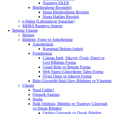
Nazmiye EKER
Bilgilendirme Broşürleri
Hasta Bilgilendirme Broşürü
Hasta Hakları Broşürü
e-Nabız (Laboratuvar Sonuçları)
MHRS Randevu Sistemi
İletişim/ Ulaşım
İletişim
Bildirim, Form ve Anketlerimiz
Anketlerimiz
Kurumsal İletişim Anketi
Formlarımız
Çalışan İstek, Şikayet, Övgü, Öneri ve
Geri Bİldirim Formu
Genel Bilgi ve İletişim Formu
Web Sistesi Güncelleme Talep Formu
Övgü Öneri ve Şikayet Formu
Bilgi Güvenliği İhlal Olayı Bildirimi ve Yönetimi
Ulaşım
Nasıl Gidilir?
Otopark Alanları
Harita
Halk Otobüsü, Minibüs ve Tramvay Güzergah
ve Durak Bilgileri
Otobüs Güzergah ve Durak Bilgileri