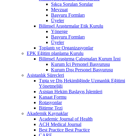
Sıkça Sorulan Sorular
Mevzuat
Başvuru Formları
Üyeler
Bilimsel Araştırmalar Etik Kurulu
Yönerge
Başvuru Formları
Üyeler
Toplantı ve Organizasyonlar
EPK Eğitim planlama Kurulu
Bilimsel Araştırma Çalışmaları Kurum İzni
Kurum İçi Personel Başvurusu
Kurum Dışı Personel Başvurusu
Asistanlık Süreçleri
Tıpta ve Diş Hekimliğinde Uzmanlık Eğitimi
Yönetmeliği
Asistan Hekim Başlayış İşlemleri
Kanaat Formu
Rotasyonlar
Bitirme Tezi
Akademik Kaynaklar
Academic Journal of Health
ACH Medical Journal
Best Practice Best Practice
CARE