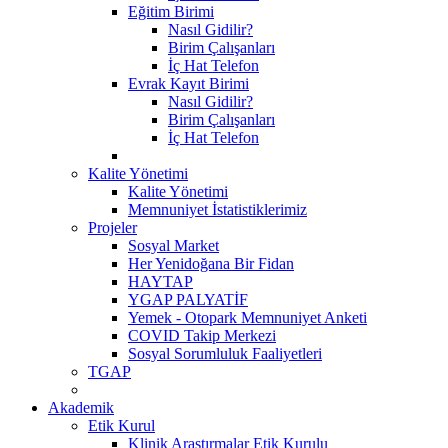
Eğitim Birimi
Nasıl Gidilir?
Birim Çalışanları
İç Hat Telefon
Evrak Kayıt Birimi
Nasıl Gidilir?
Birim Çalışanları
İç Hat Telefon
Kalite Yönetimi
Kalite Yönetimi
Memnuniyet İstatistiklerimiz
Projeler
Sosyal Market
Her Yenidoğana Bir Fidan
HAYTAP
YGAP PALYATİF
Yemek - Otopark Memnuniyet Anketi
COVID Takip Merkezi
Sosyal Sorumluluk Faaliyetleri
TGAP
Akademik
Etik Kurul
Klinik Araştırmalar Etik Kurulu