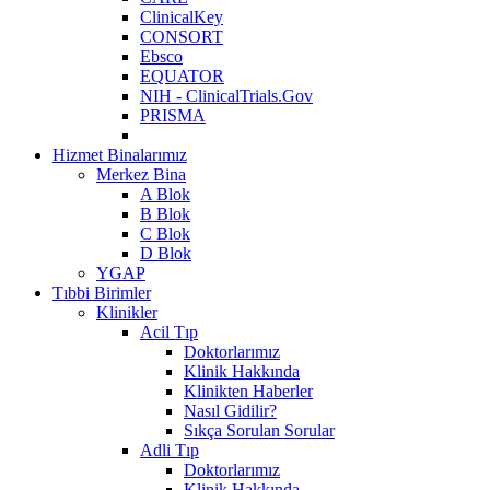
ClinicalKey
CONSORT
Ebsco
EQUATOR
NIH - ClinicalTrials.Gov
PRISMA
Hizmet Binalarımız
Merkez Bina
A Blok
B Blok
C Blok
D Blok
YGAP
Tıbbi Birimler
Klinikler
Acil Tıp
Doktorlarımız
Klinik Hakkında
Klinikten Haberler
Nasıl Gidilir?
Sıkça Sorulan Sorular
Adli Tıp
Doktorlarımız
Klinik Hakkında