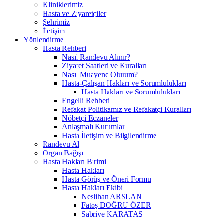
Kliniklerimiz
Hasta ve Ziyaretçiler
Şehrimiz
İletişim
Yönlendirme
Hasta Rehberi
Nasıl Randevu Alınır?
Ziyaret Saatleri ve Kuralları
Nasıl Muayene Olurum?
Hasta-Çalışan Hakları ve Sorumlulukları
Hasta Hakları ve Sorumlulukları
Engelli Rehberi
Refakat Politikamız ve Refakatçi Kuralları
Nöbetçi Eczaneler
Anlaşmalı Kurumlar
Hasta İletişim ve Bilgilendirme
Randevu Al
Organ Bağışı
Hasta Hakları Birimi
Hasta Hakları
Hasta Görüş ve Öneri Formu
Hasta Hakları Ekibi
Neslihan ARSLAN
Fatoş DOĞRU ÖZER
Sabriye KARATAŞ