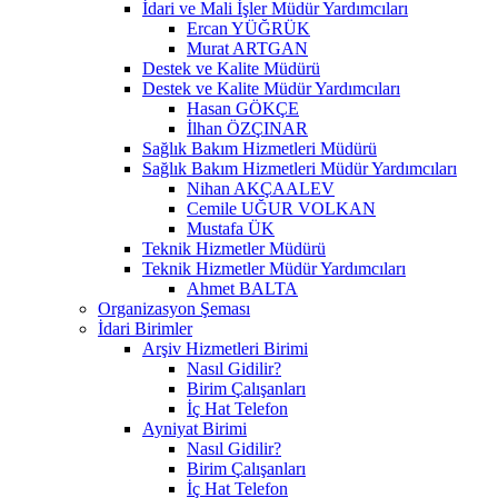
İdari ve Mali İşler Müdür Yardımcıları
Ercan YÜĞRÜK
Murat ARTGAN
Destek ve Kalite Müdürü
Destek ve Kalite Müdür Yardımcıları
Hasan GÖKÇE
İlhan ÖZÇINAR
Sağlık Bakım Hizmetleri Müdürü
Sağlık Bakım Hizmetleri Müdür Yardımcıları
Nihan AKÇAALEV
Cemile UĞUR VOLKAN
Mustafa ÜK
Teknik Hizmetler Müdürü
Teknik Hizmetler Müdür Yardımcıları
Ahmet BALTA
Organizasyon Şeması
İdari Birimler
Arşiv Hizmetleri Birimi
Nasıl Gidilir?
Birim Çalışanları
İç Hat Telefon
Ayniyat Birimi
Nasıl Gidilir?
Birim Çalışanları
İç Hat Telefon