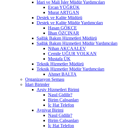
İdari ve Mali İşler Müdür Yardımcıları
Ercan YÜĞRÜK
Murat ARTGAN
Destek ve Kalite Müdürü
Destek ve Kalite Müdür Yardımcıları
Hasan GÖKÇE
İlhan ÖZÇINAR
Sağlık Bakım Hizmetleri Müdürü
Sağlık Bakım Hizmetleri Müdür Yardımcıları
Nihan AKÇAALEV
Cemile UĞUR VOLKAN
Mustafa ÜK
Teknik Hizmetler Müdürü
Teknik Hizmetler Müdür Yardımcıları
Ahmet BALTA
Organizasyon Şeması
İdari Birimler
Arşiv Hizmetleri Birimi
Nasıl Gidilir?
Birim Çalışanları
İç Hat Telefon
Ayniyat Birimi
Nasıl Gidilir?
Birim Çalışanları
İç Hat Telefon