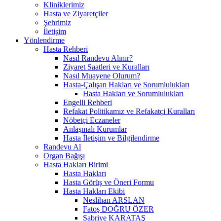
Kliniklerimiz
Hasta ve Ziyaretçiler
Şehrimiz
İletişim
Yönlendirme
Hasta Rehberi
Nasıl Randevu Alınır?
Ziyaret Saatleri ve Kuralları
Nasıl Muayene Olurum?
Hasta-Çalışan Hakları ve Sorumlulukları
Hasta Hakları ve Sorumlulukları
Engelli Rehberi
Refakat Politikamız ve Refakatçi Kuralları
Nöbetçi Eczaneler
Anlaşmalı Kurumlar
Hasta İletişim ve Bilgilendirme
Randevu Al
Organ Bağışı
Hasta Hakları Birimi
Hasta Hakları
Hasta Görüş ve Öneri Formu
Hasta Hakları Ekibi
Neslihan ARSLAN
Fatoş DOĞRU ÖZER
Sabriye KARATAŞ