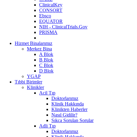
ClinicalKey
CONSORT
Ebsco
EQUATOR
NIH - ClinicalTrials.Gov
PRISMA
Hizmet Binalarımız
Merkez Bina
A Blok
B Blok
C Blok
D Blok
YGAP
Tıbbi Birimler
Klinikler
Acil Tıp
Doktorlarımız
Klinik Hakkında
Klinikten Haberler
Nasıl Gidilir?
Sıkça Sorulan Sorular
Adli Tıp
Doktorlarımız
Klinik Hakkında