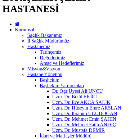
HASTANESİ
Kurumsal
Sağlık Bakanımız
İl Sağlık Müdürümüz
Hastanemiz
Tarihçemiz
Değerlerimiz
Amaç ve Hedeflerimiz
Misyon&Vizyon
Hastane Yönetimi
Başhekim
Başhekim Yardımcıları
Dr. Öğr Üyesi Ali UNCU
Uzm. Dr. Betül EKİCİ
Uzm. Dr. Ece AKÇA SALIK
Uzm. Dr. Hüseyin Emre ARSLAN
Uzm. Dr. İbrahim ULUDOĞAN
Uzm. Dr. Mehmet Emin ŞAHİN
Uzm. Dr. Mehmet Fatih ANDIÇ
Uzm. Dr. Mustafa DEMİR
İdari ve Mali İşler Müdürü