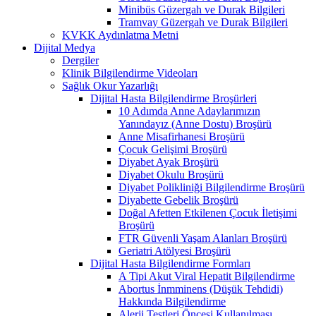
Minibüs Güzergah ve Durak Bilgileri
Tramvay Güzergah ve Durak Bilgileri
KVKK Aydınlatma Metni
Dijital Medya
Dergiler
Klinik Bilgilendirme Videoları
Sağlık Okur Yazarlığı
Dijital Hasta Bilgilendirme Broşürleri
10 Adımda Anne Adaylarımızın
Yanındayız (Anne Dostu) Broşürü
Anne Misafirhanesi Broşürü
Çocuk Gelişimi Broşürü
Diyabet Ayak Broşürü
Diyabet Okulu Broşürü
Diyabet Polikliniği Bilgilendirme Broşürü
Diyabette Gebelik Broşürü
Doğal Afetten Etkilenen Çocuk İletişimi
Broşürü
FTR Güvenli Yaşam Alanları Broşürü
Geriatri Atölyesi Broşürü
Dijital Hasta Bilgilendirme Formları
A Tipi Akut Viral Hepatit Bilgilendirme
Abortus İnmminens (Düşük Tehdidi)
Hakkında Bilgilendirme
Alerji Testleri Öncesi Kullanılması