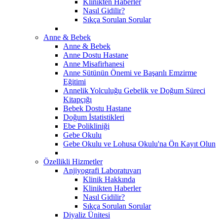
Klinikten Haberler
Nasıl Gidilir?
Sıkça Sorulan Sorular
Anne & Bebek
Anne & Bebek
Anne Dostu Hastane
Anne Misafirhanesi
Anne Sütünün Önemi ve Başarılı Emzirme
Eğitimi
Annelik Yolculuğu Gebelik ve Doğum Süreci
Kitapçığı
Bebek Dostu Hastane
Doğum İstatistikleri
Ebe Polikliniği
Gebe Okulu
Gebe Okulu ve Lohusa Okulu'na Ön Kayıt Olun
Özellikli Hizmetler
Anjiyografi Laboratuvarı
Klinik Hakkında
Klinikten Haberler
Nasıl Gidilir?
Sıkça Sorulan Sorular
Diyaliz Ünitesi