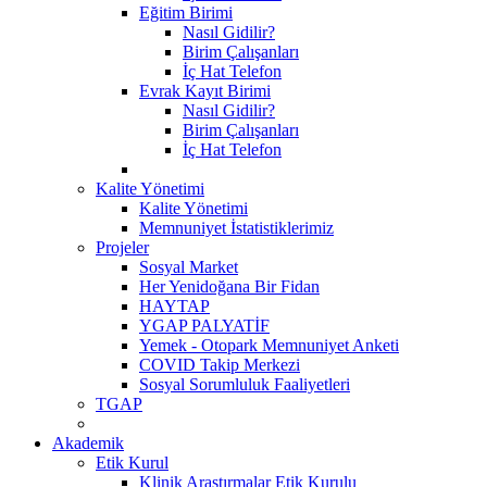
Eğitim Birimi
Nasıl Gidilir?
Birim Çalışanları
İç Hat Telefon
Evrak Kayıt Birimi
Nasıl Gidilir?
Birim Çalışanları
İç Hat Telefon
Kalite Yönetimi
Kalite Yönetimi
Memnuniyet İstatistiklerimiz
Projeler
Sosyal Market
Her Yenidoğana Bir Fidan
HAYTAP
YGAP PALYATİF
Yemek - Otopark Memnuniyet Anketi
COVID Takip Merkezi
Sosyal Sorumluluk Faaliyetleri
TGAP
Akademik
Etik Kurul
Klinik Araştırmalar Etik Kurulu