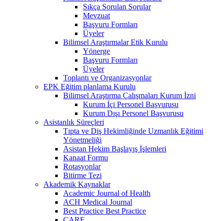
Sıkça Sorulan Sorular
Mevzuat
Başvuru Formları
Üyeler
Bilimsel Araştırmalar Etik Kurulu
Yönerge
Başvuru Formları
Üyeler
Toplantı ve Organizasyonlar
EPK Eğitim planlama Kurulu
Bilimsel Araştırma Çalışmaları Kurum İzni
Kurum İçi Personel Başvurusu
Kurum Dışı Personel Başvurusu
Asistanlık Süreçleri
Tıpta ve Diş Hekimliğinde Uzmanlık Eğitimi
Yönetmeliği
Asistan Hekim Başlayış İşlemleri
Kanaat Formu
Rotasyonlar
Bitirme Tezi
Akademik Kaynaklar
Academic Journal of Health
ACH Medical Journal
Best Practice Best Practice
CARE