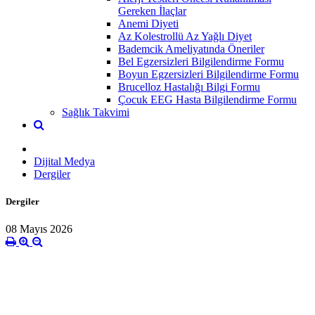
Gereken İlaçlar
Anemi Diyeti
Az Kolestrollü Az Yağlı Diyet
Bademcik Ameliyatında Öneriler
Bel Egzersizleri Bilgilendirme Formu
Boyun Egzersizleri Bilgilendirme Formu
Brucelloz Hastalığı Bilgi Formu
Çocuk EEG Hasta Bilgilendirme Formu
Sağlık Takvimi
Dijital Medya
Dergiler
Dergiler
08 Mayıs 2026