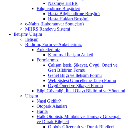
Nazmiye EKER
Bilgilendirme Broşürleri
Hasta Bilgilendirme Broşürü
Hasta Hakları Broşürü
e-Nabız (Laboratuvar Sonuçları)
MHRS Randevu Sistemi
İletişim/ Ulaşım
İletişim
Bildirim, Form ve Anketlerimiz
Anketlerimiz
Kurumsal İletişim Anketi
Formlarımız
Çalışan İstek, Şikayet, Övgü, Öneri ve
Geri Bİldirim Formu
Genel Bilgi ve İletişim Formu
Web Sistesi Güncelleme Talep Formu
Övgü Öneri ve Şikayet Formu
Bilgi Güvenliği İhlal Olayı Bildirimi ve Yönetimi
Ulaşım
Nasıl Gidilir?
Otopark Alanları
Harita
Halk Otobüsü, Minibüs ve Tramvay Güzergah
ve Durak Bilgileri
Otobüs Güzergah ve Durak Bilgileri