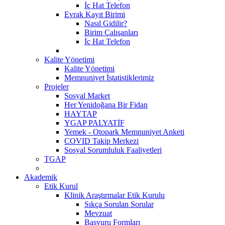
İç Hat Telefon
Evrak Kayıt Birimi
Nasıl Gidilir?
Birim Çalışanları
İç Hat Telefon
Kalite Yönetimi
Kalite Yönetimi
Memnuniyet İstatistiklerimiz
Projeler
Sosyal Market
Her Yenidoğana Bir Fidan
HAYTAP
YGAP PALYATİF
Yemek - Otopark Memnuniyet Anketi
COVID Takip Merkezi
Sosyal Sorumluluk Faaliyetleri
TGAP
Akademik
Etik Kurul
Klinik Araştırmalar Etik Kurulu
Sıkça Sorulan Sorular
Mevzuat
Başvuru Formları