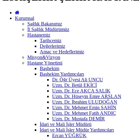
Kurumsal
Sağlık Bakanımız
İl Sağlık Müdürümüz
Hastanemiz
Tarihçemiz
Değerlerimiz
Amaç ve Hedeflerimiz
Misyon&Vizyon
Hastane Yönetimi
Başhekim
Başhekim Yardımcıları
Dr. Öğr Üyesi Ali UNCU
Uzm. Dr. Betül EKİCİ
Uzm. Dr. Ece AKÇA SALIK
Uzm. Dr. Hüseyin Emre ARSLAN
Uzm. Dr. İbrahim ULUDOĞAN
Uzm. Dr. Mehmet Emin ŞAHİN
Uzm. Dr. Mehmet Fatih ANDIÇ
Uzm. Dr. Mustafa DEMİR
İdari ve Mali İşler Müdürü
İdari ve Mali İşler Müdür Yardımcıları
Ercan YÜĞRÜK