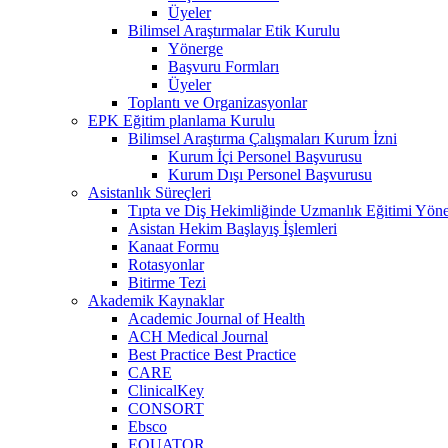
Üyeler
Bilimsel Araştırmalar Etik Kurulu
Yönerge
Başvuru Formları
Üyeler
Toplantı ve Organizasyonlar
EPK Eğitim planlama Kurulu
Bilimsel Araştırma Çalışmaları Kurum İzni
Kurum İçi Personel Başvurusu
Kurum Dışı Personel Başvurusu
Asistanlık Süreçleri
Tıpta ve Diş Hekimliğinde Uzmanlık Eğitimi Yöne
Asistan Hekim Başlayış İşlemleri
Kanaat Formu
Rotasyonlar
Bitirme Tezi
Akademik Kaynaklar
Academic Journal of Health
ACH Medical Journal
Best Practice Best Practice
CARE
ClinicalKey
CONSORT
Ebsco
EQUATOR