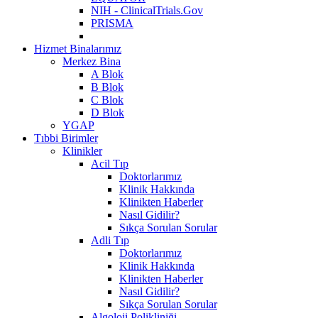
NIH - ClinicalTrials.Gov
PRISMA
Hizmet Binalarımız
Merkez Bina
A Blok
B Blok
C Blok
D Blok
YGAP
Tıbbi Birimler
Klinikler
Acil Tıp
Doktorlarımız
Klinik Hakkında
Klinikten Haberler
Nasıl Gidilir?
Sıkça Sorulan Sorular
Adli Tıp
Doktorlarımız
Klinik Hakkında
Klinikten Haberler
Nasıl Gidilir?
Sıkça Sorulan Sorular
Algoloji Polikliniği