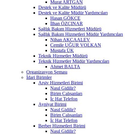
Murat ARTGAN
Destek ve Kalite Müdürü
Destek ve Kalite Müdür Yardımcıları
Hasan GÖKÇE
İlhan ÖZÇINAR
Sağlık Bakım Hizmetleri Müdürü
Sağlık Bakım Hizmetleri Müdür Yardımcıları
Nihan AKÇAALEV
Cemile UĞUR VOLKAN
Mustafa ÜK
Teknik Hizmetler Müdürü
Teknik Hizmetler Müdür Yardımcıları
Ahmet BALTA
Organizasyon Şeması
İdari Birimler
Arşiv Hizmetleri Birimi
Nasıl Gidilir?
Birim Çalışanları
İç Hat Telefon
Ayniyat Birimi
Nasıl Gidilir?
Birim Çalışanları
İç Hat Telefon
Berber Hizmetleri Birimi
Nasıl Gidilir?