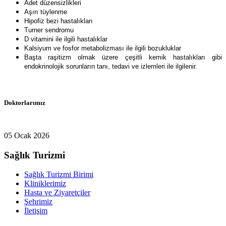
Adet düzensizlikleri
Aşırı tüylenme
Hipofiz bezi hastalıkları
Turner sendromu
D vitamini ile ilgili hastalıklar
Kalsiyum ve fosfor metabolizması ile ilgili bozukluklar
Başta raşitizm olmak üzere çeşitli kemik hastalıkları gibi
endokrinolojik sorunların tanı, tedavi ve izlemleri ile ilgilenir.
Doktorlarımız
05 Ocak 2026
Sağlık Turizmi
Sağlık Turizmi Birimi
Kliniklerimiz
Hasta ve Ziyaretçiler
Şehrimiz
İletişim