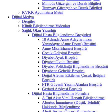
Minibüs Güzergah ve Durak Bilgileri
Tramvay Güzergah ve Durak Bilgileri
KVKK Aydınlatma Metni
Dijital Medya
Dergiler
Klinik Bilgilendirme Videoları
Sağlık Okur Yazarlığı
Dijital Hasta Bilgilendirme Broşürleri
10 Adımda Anne Adaylarımızın
Yanındayız (Anne Dostu) Broşürü
Anne Misafirhanesi Broşürü
Çocuk Gelişimi Broşürü
Diyabet Ayak Broşürü
Diyabet Okulu Broşürü
Diyabet Polikliniği Bilgilendirme Broşürü
Diyabette Gebelik Broşürü
Doğal Afetten Etkilenen Çocuk İletişimi
Broşürü
FTR Güvenli Yaşam Alanları Broşürü
Geriatri Atölyesi Broşürü
Dijital Hasta Bilgilendirme Formları
A Tipi Akut Viral Hepatit Bilgilendirme
Abortus İnmminens (Düşük Tehdidi)
Hakkında Bilgilendirme
Alerji Testleri Öncesi Kullanılması