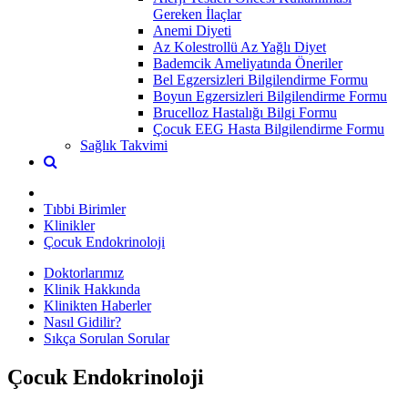
Gereken İlaçlar
Anemi Diyeti
Az Kolestrollü Az Yağlı Diyet
Bademcik Ameliyatında Öneriler
Bel Egzersizleri Bilgilendirme Formu
Boyun Egzersizleri Bilgilendirme Formu
Brucelloz Hastalığı Bilgi Formu
Çocuk EEG Hasta Bilgilendirme Formu
Sağlık Takvimi
Tıbbi Birimler
Klinikler
Çocuk Endokrinoloji
Doktorlarımız
Klinik Hakkında
Klinikten Haberler
Nasıl Gidilir?
Sıkça Sorulan Sorular
Çocuk Endokrinoloji