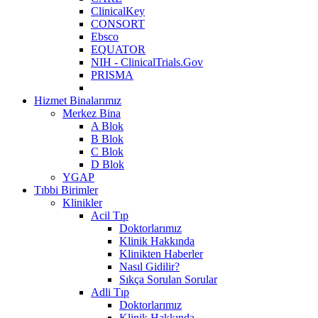
ClinicalKey
CONSORT
Ebsco
EQUATOR
NIH - ClinicalTrials.Gov
PRISMA
Hizmet Binalarımız
Merkez Bina
A Blok
B Blok
C Blok
D Blok
YGAP
Tıbbi Birimler
Klinikler
Acil Tıp
Doktorlarımız
Klinik Hakkında
Klinikten Haberler
Nasıl Gidilir?
Sıkça Sorulan Sorular
Adli Tıp
Doktorlarımız
Klinik Hakkında