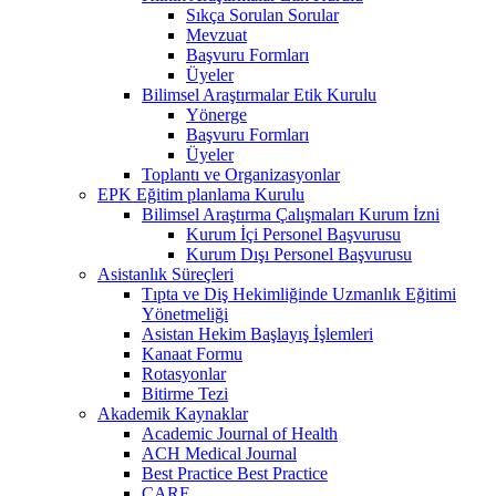
Sıkça Sorulan Sorular
Mevzuat
Başvuru Formları
Üyeler
Bilimsel Araştırmalar Etik Kurulu
Yönerge
Başvuru Formları
Üyeler
Toplantı ve Organizasyonlar
EPK Eğitim planlama Kurulu
Bilimsel Araştırma Çalışmaları Kurum İzni
Kurum İçi Personel Başvurusu
Kurum Dışı Personel Başvurusu
Asistanlık Süreçleri
Tıpta ve Diş Hekimliğinde Uzmanlık Eğitimi
Yönetmeliği
Asistan Hekim Başlayış İşlemleri
Kanaat Formu
Rotasyonlar
Bitirme Tezi
Akademik Kaynaklar
Academic Journal of Health
ACH Medical Journal
Best Practice Best Practice
CARE