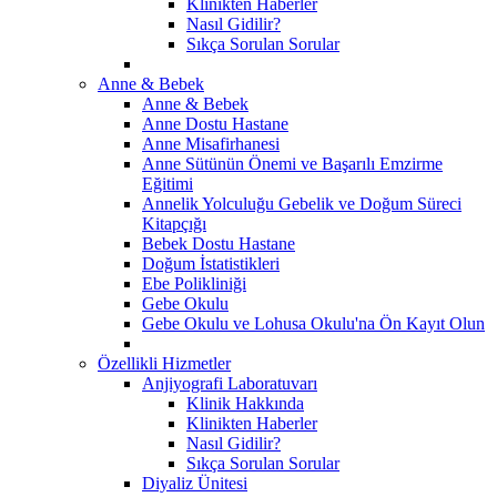
Klinikten Haberler
Nasıl Gidilir?
Sıkça Sorulan Sorular
Anne & Bebek
Anne & Bebek
Anne Dostu Hastane
Anne Misafirhanesi
Anne Sütünün Önemi ve Başarılı Emzirme
Eğitimi
Annelik Yolculuğu Gebelik ve Doğum Süreci
Kitapçığı
Bebek Dostu Hastane
Doğum İstatistikleri
Ebe Polikliniği
Gebe Okulu
Gebe Okulu ve Lohusa Okulu'na Ön Kayıt Olun
Özellikli Hizmetler
Anjiyografi Laboratuvarı
Klinik Hakkında
Klinikten Haberler
Nasıl Gidilir?
Sıkça Sorulan Sorular
Diyaliz Ünitesi