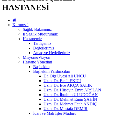
HASTANESİ
Kurumsal
Sağlık Bakanımız
İl Sağlık Müdürümüz
Hastanemiz
Tarihçemiz
Değerlerimiz
Amaç ve Hedeflerimiz
Misyon&Vizyon
Hastane Yönetimi
Başhekim
Başhekim Yardımcıları
Dr. Öğr Üyesi Ali UNCU
Uzm. Dr. Betül EKİCİ
Uzm. Dr. Ece AKÇA SALIK
Uzm. Dr. Hüseyin Emre ARSLAN
Uzm. Dr. İbrahim ULUDOĞAN
Uzm. Dr. Mehmet Emin ŞAHİN
Uzm. Dr. Mehmet Fatih ANDIÇ
Uzm. Dr. Mustafa DEMİR
İdari ve Mali İşler Müdürü