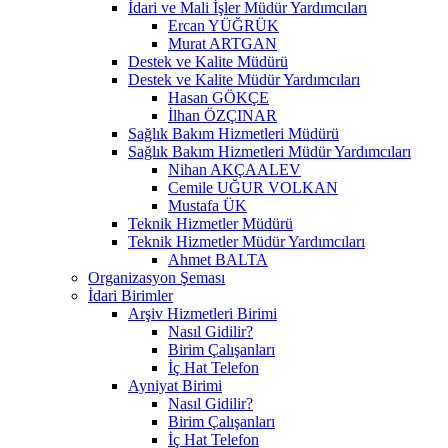
İdari ve Mali İşler Müdür Yardımcıları
Ercan YÜĞRÜK
Murat ARTGAN
Destek ve Kalite Müdürü
Destek ve Kalite Müdür Yardımcıları
Hasan GÖKÇE
İlhan ÖZÇINAR
Sağlık Bakım Hizmetleri Müdürü
Sağlık Bakım Hizmetleri Müdür Yardımcıları
Nihan AKÇAALEV
Cemile UĞUR VOLKAN
Mustafa ÜK
Teknik Hizmetler Müdürü
Teknik Hizmetler Müdür Yardımcıları
Ahmet BALTA
Organizasyon Şeması
İdari Birimler
Arşiv Hizmetleri Birimi
Nasıl Gidilir?
Birim Çalışanları
İç Hat Telefon
Ayniyat Birimi
Nasıl Gidilir?
Birim Çalışanları
İç Hat Telefon