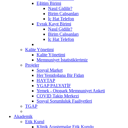
Eğitim Birimi
Nasıl Gidilir?
Birim Çalışanları
İç Hat Telefon
Evrak Kayıt Birimi
Nasıl Gidilir?
Birim Çalışanları
İç Hat Telefon
Kalite Yönetimi
Kalite Yönetimi
Memnuniyet İstatistiklerimiz
Projeler
Sosyal Market
Her Yenidoğana Bir Fidan
HAYTAP
YGAP PALYATİF
Yemek - Otopark Memnuniyet Anketi
COVID Takip Merkezi
Sosyal Sorumluluk Faaliyetleri
TGAP
Akademik
Etik Kurul
Klinik Araştırmalar Etik Kurulu