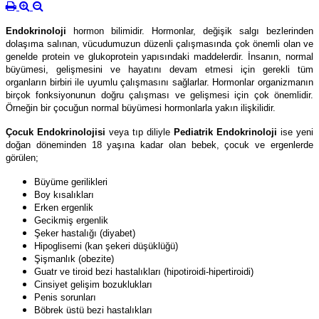
Endokrinoloji
hormon bilimidir. Hormonlar, değişik salgı bezlerinden
dolaşıma salınan, vücudumuzun düzenli çalışmasında çok önemli olan ve
genelde protein ve glukoprotein yapısındaki maddelerdir. İnsanın, normal
büyümesi, gelişmesini ve hayatını devam etmesi için gerekli tüm
organların birbiri ile uyumlu çalışmasını sağlarlar. Hormonlar organizmanın
birçok fonksiyonunun doğru çalışması ve gelişmesi için çok önemlidir.
Örneğin bir çocuğun normal büyümesi hormonlarla yakın ilişkilidir.
Çocuk Endokrinolojisi
veya tıp diliyle
Pediatrik Endokrinoloji
ise yeni
doğan döneminden 18 yaşına kadar olan bebek, çocuk ve ergenlerde
görülen;
Büyüme gerilikleri
Boy kısalıkları
Erken ergenlik
Gecikmiş ergenlik
Şeker hastalığı (diyabet)
Hipoglisemi (kan şekeri düşüklüğü)
Şişmanlık (obezite)
Guatr ve tiroid bezi hastalıkları (hipotiroidi-hipertiroidi)
Cinsiyet gelişim bozuklukları
Penis sorunları
Böbrek üstü bezi hastalıkları