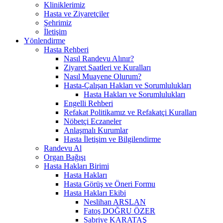
Kliniklerimiz
Hasta ve Ziyaretçiler
Şehrimiz
İletişim
Yönlendirme
Hasta Rehberi
Nasıl Randevu Alınır?
Ziyaret Saatleri ve Kuralları
Nasıl Muayene Olurum?
Hasta-Çalışan Hakları ve Sorumlulukları
Hasta Hakları ve Sorumlulukları
Engelli Rehberi
Refakat Politikamız ve Refakatçi Kuralları
Nöbetçi Eczaneler
Anlaşmalı Kurumlar
Hasta İletişim ve Bilgilendirme
Randevu Al
Organ Bağışı
Hasta Hakları Birimi
Hasta Hakları
Hasta Görüş ve Öneri Formu
Hasta Hakları Ekibi
Neslihan ARSLAN
Fatoş DOĞRU ÖZER
Sabriye KARATAŞ