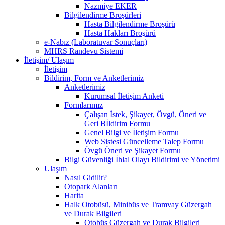
Nazmiye EKER
Bilgilendirme Broşürleri
Hasta Bilgilendirme Broşürü
Hasta Hakları Broşürü
e-Nabız (Laboratuvar Sonuçları)
MHRS Randevu Sistemi
İletişim/ Ulaşım
İletişim
Bildirim, Form ve Anketlerimiz
Anketlerimiz
Kurumsal İletişim Anketi
Formlarımız
Çalışan İstek, Şikayet, Övgü, Öneri ve
Geri Bİldirim Formu
Genel Bilgi ve İletişim Formu
Web Sistesi Güncelleme Talep Formu
Övgü Öneri ve Şikayet Formu
Bilgi Güvenliği İhlal Olayı Bildirimi ve Yönetimi
Ulaşım
Nasıl Gidilir?
Otopark Alanları
Harita
Halk Otobüsü, Minibüs ve Tramvay Güzergah
ve Durak Bilgileri
Otobüs Güzergah ve Durak Bilgileri