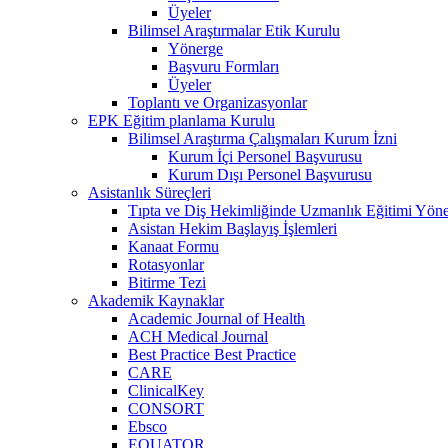
Üyeler
Bilimsel Araştırmalar Etik Kurulu
Yönerge
Başvuru Formları
Üyeler
Toplantı ve Organizasyonlar
EPK Eğitim planlama Kurulu
Bilimsel Araştırma Çalışmaları Kurum İzni
Kurum İçi Personel Başvurusu
Kurum Dışı Personel Başvurusu
Asistanlık Süreçleri
Tıpta ve Diş Hekimliğinde Uzmanlık Eğitimi Yöne
Asistan Hekim Başlayış İşlemleri
Kanaat Formu
Rotasyonlar
Bitirme Tezi
Akademik Kaynaklar
Academic Journal of Health
ACH Medical Journal
Best Practice Best Practice
CARE
ClinicalKey
CONSORT
Ebsco
EQUATOR