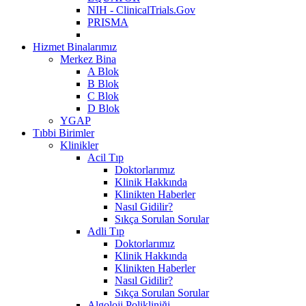
NIH - ClinicalTrials.Gov
PRISMA
Hizmet Binalarımız
Merkez Bina
A Blok
B Blok
C Blok
D Blok
YGAP
Tıbbi Birimler
Klinikler
Acil Tıp
Doktorlarımız
Klinik Hakkında
Klinikten Haberler
Nasıl Gidilir?
Sıkça Sorulan Sorular
Adli Tıp
Doktorlarımız
Klinik Hakkında
Klinikten Haberler
Nasıl Gidilir?
Sıkça Sorulan Sorular
Algoloji Polikliniği