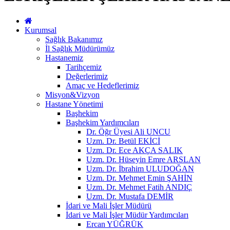
Kurumsal
Sağlık Bakanımız
İl Sağlık Müdürümüz
Hastanemiz
Tarihçemiz
Değerlerimiz
Amaç ve Hedeflerimiz
Misyon&Vizyon
Hastane Yönetimi
Başhekim
Başhekim Yardımcıları
Dr. Öğr Üyesi Ali UNCU
Uzm. Dr. Betül EKİCİ
Uzm. Dr. Ece AKÇA SALIK
Uzm. Dr. Hüseyin Emre ARSLAN
Uzm. Dr. İbrahim ULUDOĞAN
Uzm. Dr. Mehmet Emin ŞAHİN
Uzm. Dr. Mehmet Fatih ANDIÇ
Uzm. Dr. Mustafa DEMİR
İdari ve Mali İşler Müdürü
İdari ve Mali İşler Müdür Yardımcıları
Ercan YÜĞRÜK