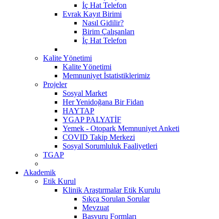
İç Hat Telefon
Evrak Kayıt Birimi
Nasıl Gidilir?
Birim Çalışanları
İç Hat Telefon
Kalite Yönetimi
Kalite Yönetimi
Memnuniyet İstatistiklerimiz
Projeler
Sosyal Market
Her Yenidoğana Bir Fidan
HAYTAP
YGAP PALYATİF
Yemek - Otopark Memnuniyet Anketi
COVID Takip Merkezi
Sosyal Sorumluluk Faaliyetleri
TGAP
Akademik
Etik Kurul
Klinik Araştırmalar Etik Kurulu
Sıkça Sorulan Sorular
Mevzuat
Başvuru Formları