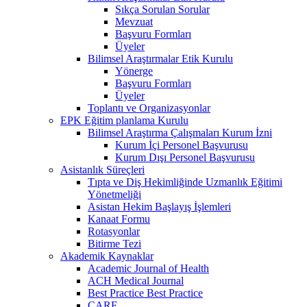
Sıkça Sorulan Sorular
Mevzuat
Başvuru Formları
Üyeler
Bilimsel Araştırmalar Etik Kurulu
Yönerge
Başvuru Formları
Üyeler
Toplantı ve Organizasyonlar
EPK Eğitim planlama Kurulu
Bilimsel Araştırma Çalışmaları Kurum İzni
Kurum İçi Personel Başvurusu
Kurum Dışı Personel Başvurusu
Asistanlık Süreçleri
Tıpta ve Diş Hekimliğinde Uzmanlık Eğitimi
Yönetmeliği
Asistan Hekim Başlayış İşlemleri
Kanaat Formu
Rotasyonlar
Bitirme Tezi
Akademik Kaynaklar
Academic Journal of Health
ACH Medical Journal
Best Practice Best Practice
CARE