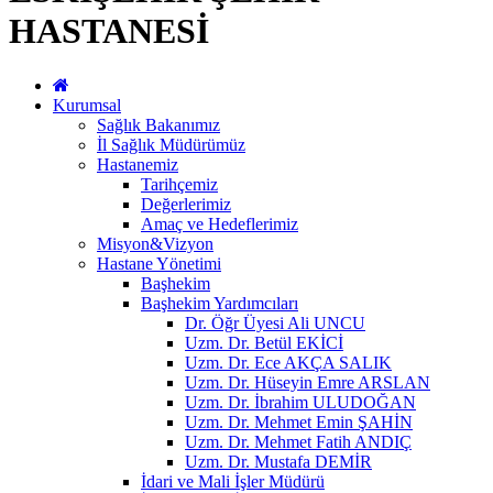
HASTANESİ
Kurumsal
Sağlık Bakanımız
İl Sağlık Müdürümüz
Hastanemiz
Tarihçemiz
Değerlerimiz
Amaç ve Hedeflerimiz
Misyon&Vizyon
Hastane Yönetimi
Başhekim
Başhekim Yardımcıları
Dr. Öğr Üyesi Ali UNCU
Uzm. Dr. Betül EKİCİ
Uzm. Dr. Ece AKÇA SALIK
Uzm. Dr. Hüseyin Emre ARSLAN
Uzm. Dr. İbrahim ULUDOĞAN
Uzm. Dr. Mehmet Emin ŞAHİN
Uzm. Dr. Mehmet Fatih ANDIÇ
Uzm. Dr. Mustafa DEMİR
İdari ve Mali İşler Müdürü