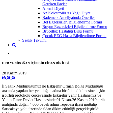
Gereken İlaçlar
Anemi Diyeti
Az Kolestrollü Az Yağlı Diyet
Bademcik Ameliyatında Öneriler
Bel Egzersizleri Bilgilendirme Formu
Boyun Egzersizleri Bilgilendirme Formu
Brucelloz Hastalığı Bilgi Formu
Çocuk EEG Hasta Bilgilendirme Formu
Sağlık Takvimi
HER YENİDOĞAN İÇİN BİR FİDAN DİKİLDİ
28 Kasım 2019
İl Sağlık Müdürlüğümüz ile Eskişehir Orman Bölge Müdürlüğü
arasında yapılan her yenidoğan adına bir fidan dikilmesine ilişkin
işbirliği protokolü çerçevesinde Eskişehir Şehir Hastanemiz ve
Yunus Emre Devlet Hastanesinde 01 Nisan-26 Kasım 2019 tarih
aralığında doğan 4.000 bebek adına Tepebaşı ilçesi muttalip
Sarıcakaya yolu üzerinde fidan dikim etkinliği gerçekleştirildi.