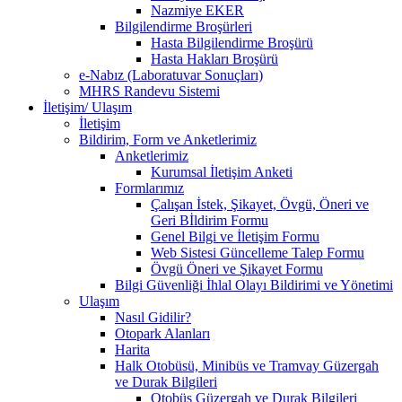
Nazmiye EKER
Bilgilendirme Broşürleri
Hasta Bilgilendirme Broşürü
Hasta Hakları Broşürü
e-Nabız (Laboratuvar Sonuçları)
MHRS Randevu Sistemi
İletişim/ Ulaşım
İletişim
Bildirim, Form ve Anketlerimiz
Anketlerimiz
Kurumsal İletişim Anketi
Formlarımız
Çalışan İstek, Şikayet, Övgü, Öneri ve
Geri Bİldirim Formu
Genel Bilgi ve İletişim Formu
Web Sistesi Güncelleme Talep Formu
Övgü Öneri ve Şikayet Formu
Bilgi Güvenliği İhlal Olayı Bildirimi ve Yönetimi
Ulaşım
Nasıl Gidilir?
Otopark Alanları
Harita
Halk Otobüsü, Minibüs ve Tramvay Güzergah
ve Durak Bilgileri
Otobüs Güzergah ve Durak Bilgileri