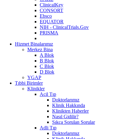
ClinicalKey
CONSORT
Ebsco
EQUATOR
NIH - ClinicalTrials.Gov
PRISMA
Hizmet Binalarımız
Merkez Bina
A Blok
B Blok
C Blok
D Blok
YGAP
Tıbbi Birimler
Klinikler
Acil Tıp
Doktorlarımız
Klinik Hakkında
Klinikten Haberler
Nasıl Gidilir?
Sıkça Sorulan Sorular
Adli Tıp
Doktorlarımız
Klinik Hakkında