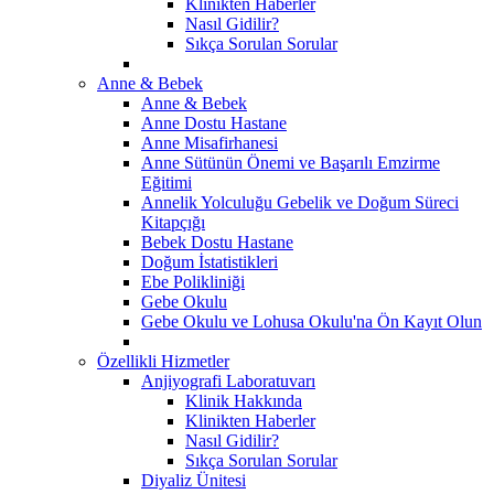
Klinikten Haberler
Nasıl Gidilir?
Sıkça Sorulan Sorular
Anne & Bebek
Anne & Bebek
Anne Dostu Hastane
Anne Misafirhanesi
Anne Sütünün Önemi ve Başarılı Emzirme
Eğitimi
Annelik Yolculuğu Gebelik ve Doğum Süreci
Kitapçığı
Bebek Dostu Hastane
Doğum İstatistikleri
Ebe Polikliniği
Gebe Okulu
Gebe Okulu ve Lohusa Okulu'na Ön Kayıt Olun
Özellikli Hizmetler
Anjiyografi Laboratuvarı
Klinik Hakkında
Klinikten Haberler
Nasıl Gidilir?
Sıkça Sorulan Sorular
Diyaliz Ünitesi