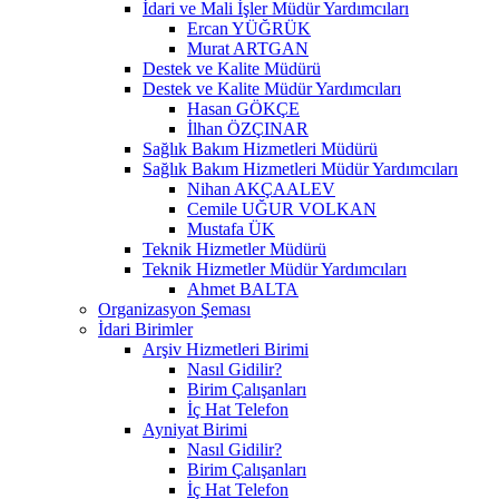
İdari ve Mali İşler Müdür Yardımcıları
Ercan YÜĞRÜK
Murat ARTGAN
Destek ve Kalite Müdürü
Destek ve Kalite Müdür Yardımcıları
Hasan GÖKÇE
İlhan ÖZÇINAR
Sağlık Bakım Hizmetleri Müdürü
Sağlık Bakım Hizmetleri Müdür Yardımcıları
Nihan AKÇAALEV
Cemile UĞUR VOLKAN
Mustafa ÜK
Teknik Hizmetler Müdürü
Teknik Hizmetler Müdür Yardımcıları
Ahmet BALTA
Organizasyon Şeması
İdari Birimler
Arşiv Hizmetleri Birimi
Nasıl Gidilir?
Birim Çalışanları
İç Hat Telefon
Ayniyat Birimi
Nasıl Gidilir?
Birim Çalışanları
İç Hat Telefon