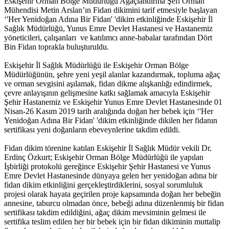
Eskişehir Orman Bölge Müdürlüğü Ağaçlandırma Şefi Orman
Mühendisi Metin Arslan’ın Fidan dikimini tarif etmesiyle başlayan
‘'Her Yenidoğan Adına Bir Fidan' 'dikim etkinliğinde Eskişehir İl
Sağlık Müdürlüğü, Yunus Emre Devlet Hastanesi ve Hastanemiz
yöneticileri, çalışanları ve katılımcı anne-babalar tarafından Dört
Bin Fidan toprakla buluşturuldu.
Eskişehir İl Sağlık Müdürlüğü ile Eskişehir Orman Bölge
Müdürlüğünün, şehre yeni yeşil alanlar kazandırmak, topluma ağaç
ve orman sevgisini aşılamak, fidan dikme alışkanlığı edindirmek,
çevre anlayışının gelişmesine katkı sağlamak amacıyla Eskişehir
Şehir Hastanemiz ve Eskişehir Yunus Emre Devlet Hastanesinde 01
Nisan-26 Kasım 2019 tarih aralığında doğan her bebek için ‘'Her
Yenidoğan Adına Bir Fidan' 'dikim etkinliğinde dikilen her fidanın
sertifikası yeni doğanların ebeveynlerine takdim edildi.
Fidan dikim törenine katılan Eskişehir İl Sağlık Müdür vekili Dr.
Erdinç Özkurt; Eskişehir Orman Bölge Müdürlüğü ile yapılan
İşbirliği protokolü gereğince Eskişehir Şehir Hastanesi ve Yunus
Emre Devlet Hastanesinde dünyaya gelen her yenidoğan adına bir
fidan dikim etkinliğini gerçekleştirdiklerini, sosyal sorumluluk
projesi olarak hayata geçirilen proje kapsamında doğan her bebeğin
annesine, taburcu olmadan önce, bebeği adına düzenlenmiş bir fidan
sertifikası takdim edildiğini, ağaç dikim mevsiminin gelmesi ile
sertifika teslim edilen her bir bebek için bir fidan dikiminin muttalip