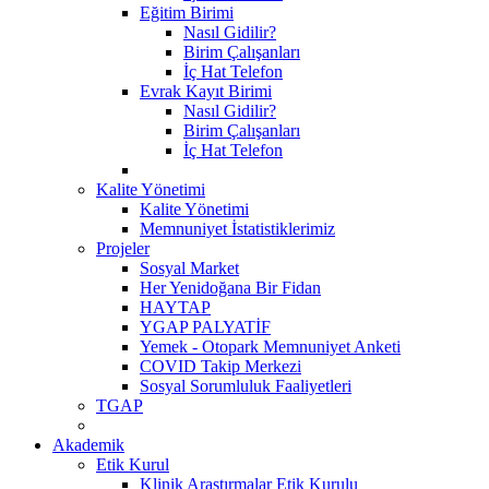
Eğitim Birimi
Nasıl Gidilir?
Birim Çalışanları
İç Hat Telefon
Evrak Kayıt Birimi
Nasıl Gidilir?
Birim Çalışanları
İç Hat Telefon
Kalite Yönetimi
Kalite Yönetimi
Memnuniyet İstatistiklerimiz
Projeler
Sosyal Market
Her Yenidoğana Bir Fidan
HAYTAP
YGAP PALYATİF
Yemek - Otopark Memnuniyet Anketi
COVID Takip Merkezi
Sosyal Sorumluluk Faaliyetleri
TGAP
Akademik
Etik Kurul
Klinik Araştırmalar Etik Kurulu