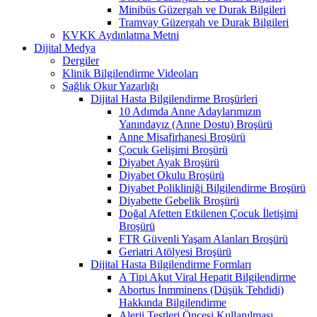
Minibüs Güzergah ve Durak Bilgileri
Tramvay Güzergah ve Durak Bilgileri
KVKK Aydınlatma Metni
Dijital Medya
Dergiler
Klinik Bilgilendirme Videoları
Sağlık Okur Yazarlığı
Dijital Hasta Bilgilendirme Broşürleri
10 Adımda Anne Adaylarımızın
Yanındayız (Anne Dostu) Broşürü
Anne Misafirhanesi Broşürü
Çocuk Gelişimi Broşürü
Diyabet Ayak Broşürü
Diyabet Okulu Broşürü
Diyabet Polikliniği Bilgilendirme Broşürü
Diyabette Gebelik Broşürü
Doğal Afetten Etkilenen Çocuk İletişimi
Broşürü
FTR Güvenli Yaşam Alanları Broşürü
Geriatri Atölyesi Broşürü
Dijital Hasta Bilgilendirme Formları
A Tipi Akut Viral Hepatit Bilgilendirme
Abortus İnmminens (Düşük Tehdidi)
Hakkında Bilgilendirme
Alerji Testleri Öncesi Kullanılması