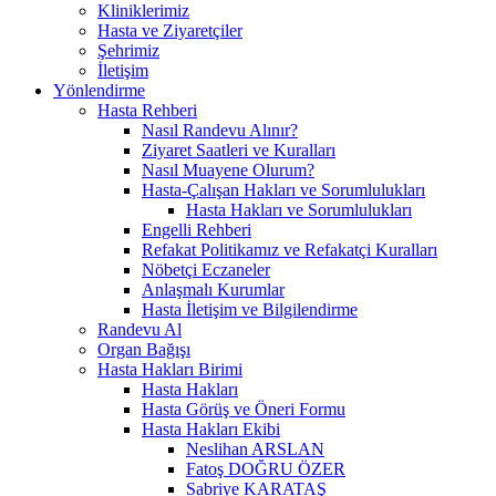
Kliniklerimiz
Hasta ve Ziyaretçiler
Şehrimiz
İletişim
Yönlendirme
Hasta Rehberi
Nasıl Randevu Alınır?
Ziyaret Saatleri ve Kuralları
Nasıl Muayene Olurum?
Hasta-Çalışan Hakları ve Sorumlulukları
Hasta Hakları ve Sorumlulukları
Engelli Rehberi
Refakat Politikamız ve Refakatçi Kuralları
Nöbetçi Eczaneler
Anlaşmalı Kurumlar
Hasta İletişim ve Bilgilendirme
Randevu Al
Organ Bağışı
Hasta Hakları Birimi
Hasta Hakları
Hasta Görüş ve Öneri Formu
Hasta Hakları Ekibi
Neslihan ARSLAN
Fatoş DOĞRU ÖZER
Sabriye KARATAŞ