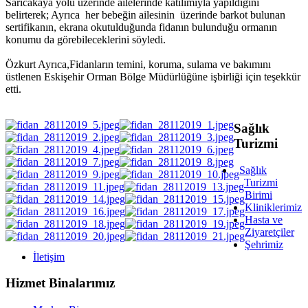
Sarıcakaya yolu üzerinde ailelerinde katılımıyla yapıldığını
belirterek; Ayrıca her bebeğin ailesinin üzerinde barkot bulunan
sertifikanın, ekrana okutulduğunda fidanın bulunduğu ormanın
konumu da görebileceklerini söyledi.
Özkurt Ayrıca,Fidanların temini, koruma, sulama ve bakımını
üstlenen Eskişehir Orman Bölge Müdürlüğüne işbirliği için teşekkür
etti.
Sağlık
Turizmi
Sağlık
Turizmi
Birimi
Kliniklerimiz
Hasta ve
Ziyaretçiler
Şehrimiz
İletişim
Hizmet Binalarımız