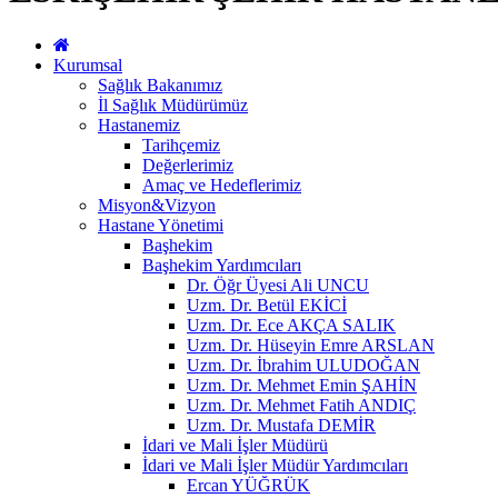
Kurumsal
Sağlık Bakanımız
İl Sağlık Müdürümüz
Hastanemiz
Tarihçemiz
Değerlerimiz
Amaç ve Hedeflerimiz
Misyon&Vizyon
Hastane Yönetimi
Başhekim
Başhekim Yardımcıları
Dr. Öğr Üyesi Ali UNCU
Uzm. Dr. Betül EKİCİ
Uzm. Dr. Ece AKÇA SALIK
Uzm. Dr. Hüseyin Emre ARSLAN
Uzm. Dr. İbrahim ULUDOĞAN
Uzm. Dr. Mehmet Emin ŞAHİN
Uzm. Dr. Mehmet Fatih ANDIÇ
Uzm. Dr. Mustafa DEMİR
İdari ve Mali İşler Müdürü
İdari ve Mali İşler Müdür Yardımcıları
Ercan YÜĞRÜK