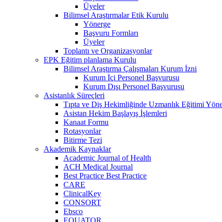
Üyeler
Bilimsel Araştırmalar Etik Kurulu
Yönerge
Başvuru Formları
Üyeler
Toplantı ve Organizasyonlar
EPK Eğitim planlama Kurulu
Bilimsel Araştırma Çalışmaları Kurum İzni
Kurum İçi Personel Başvurusu
Kurum Dışı Personel Başvurusu
Asistanlık Süreçleri
Tıpta ve Diş Hekimliğinde Uzmanlık Eğitimi Yöne
Asistan Hekim Başlayış İşlemleri
Kanaat Formu
Rotasyonlar
Bitirme Tezi
Akademik Kaynaklar
Academic Journal of Health
ACH Medical Journal
Best Practice Best Practice
CARE
ClinicalKey
CONSORT
Ebsco
EQUATOR