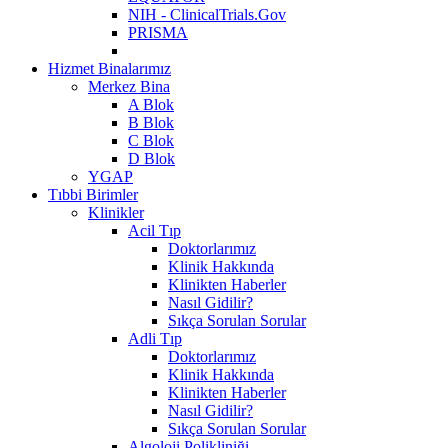
NIH - ClinicalTrials.Gov
PRISMA
Hizmet Binalarımız
Merkez Bina
A Blok
B Blok
C Blok
D Blok
YGAP
Tıbbi Birimler
Klinikler
Acil Tıp
Doktorlarımız
Klinik Hakkında
Klinikten Haberler
Nasıl Gidilir?
Sıkça Sorulan Sorular
Adli Tıp
Doktorlarımız
Klinik Hakkında
Klinikten Haberler
Nasıl Gidilir?
Sıkça Sorulan Sorular
Algoloji Polikliniği