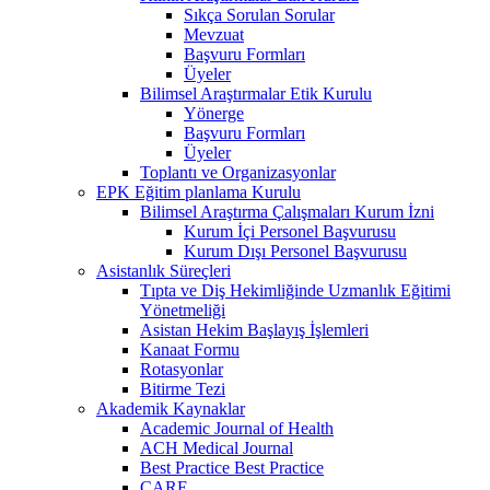
Sıkça Sorulan Sorular
Mevzuat
Başvuru Formları
Üyeler
Bilimsel Araştırmalar Etik Kurulu
Yönerge
Başvuru Formları
Üyeler
Toplantı ve Organizasyonlar
EPK Eğitim planlama Kurulu
Bilimsel Araştırma Çalışmaları Kurum İzni
Kurum İçi Personel Başvurusu
Kurum Dışı Personel Başvurusu
Asistanlık Süreçleri
Tıpta ve Diş Hekimliğinde Uzmanlık Eğitimi
Yönetmeliği
Asistan Hekim Başlayış İşlemleri
Kanaat Formu
Rotasyonlar
Bitirme Tezi
Akademik Kaynaklar
Academic Journal of Health
ACH Medical Journal
Best Practice Best Practice
CARE