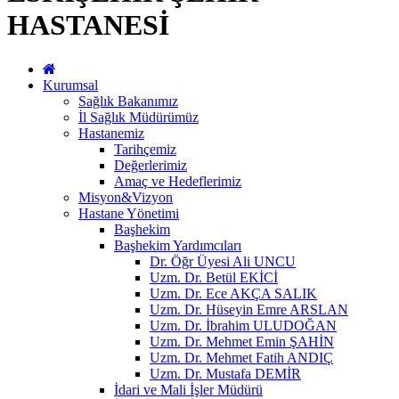
HASTANESİ
Kurumsal
Sağlık Bakanımız
İl Sağlık Müdürümüz
Hastanemiz
Tarihçemiz
Değerlerimiz
Amaç ve Hedeflerimiz
Misyon&Vizyon
Hastane Yönetimi
Başhekim
Başhekim Yardımcıları
Dr. Öğr Üyesi Ali UNCU
Uzm. Dr. Betül EKİCİ
Uzm. Dr. Ece AKÇA SALIK
Uzm. Dr. Hüseyin Emre ARSLAN
Uzm. Dr. İbrahim ULUDOĞAN
Uzm. Dr. Mehmet Emin ŞAHİN
Uzm. Dr. Mehmet Fatih ANDIÇ
Uzm. Dr. Mustafa DEMİR
İdari ve Mali İşler Müdürü