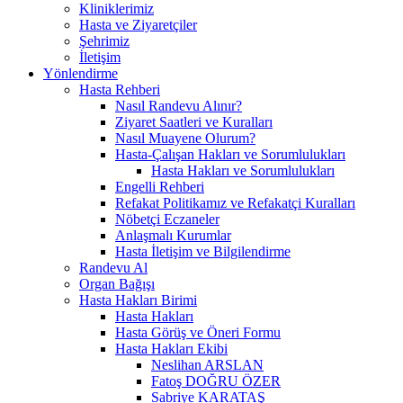
Kliniklerimiz
Hasta ve Ziyaretçiler
Şehrimiz
İletişim
Yönlendirme
Hasta Rehberi
Nasıl Randevu Alınır?
Ziyaret Saatleri ve Kuralları
Nasıl Muayene Olurum?
Hasta-Çalışan Hakları ve Sorumlulukları
Hasta Hakları ve Sorumlulukları
Engelli Rehberi
Refakat Politikamız ve Refakatçi Kuralları
Nöbetçi Eczaneler
Anlaşmalı Kurumlar
Hasta İletişim ve Bilgilendirme
Randevu Al
Organ Bağışı
Hasta Hakları Birimi
Hasta Hakları
Hasta Görüş ve Öneri Formu
Hasta Hakları Ekibi
Neslihan ARSLAN
Fatoş DOĞRU ÖZER
Sabriye KARATAŞ