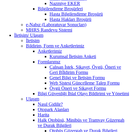
Nazmiye EKER
Bilgilendirme Broşürleri
Hasta Bilgilendirme Broşürü
Hasta Hakları Broşürü
e-Nabız (Laboratuvar Sonuçları)
MHRS Randevu Sistemi
İletişim/ Ulaşım
İletişim
Bildirim, Form ve Anketlerimiz
Anketlerimiz
Kurumsal İletişim Anketi
Formlarımız
Çalışan İstek, Şikayet, Övgü, Öneri ve
Geri Bİldirim Formu
Genel Bilgi ve İletişim Formu
Web Sistesi Güncelleme Talep Formu
Övgü Öneri ve Şikayet Formu
Bilgi Güvenliği İhlal Olayı Bildirimi ve Yönetimi
Ulaşım
Nasıl Gidilir?
Otopark Alanları
Harita
Halk Otobüsü, Minibüs ve Tramvay Güzergah
ve Durak Bilgileri
Otobüs Güzergah ve Durak Bilgileri