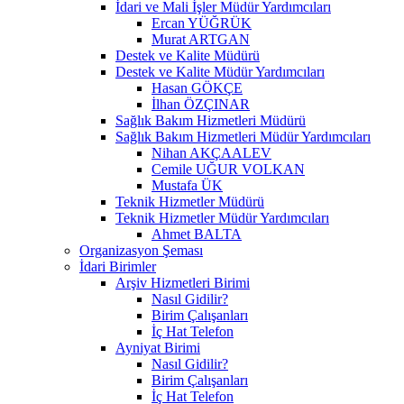
İdari ve Mali İşler Müdür Yardımcıları
Ercan YÜĞRÜK
Murat ARTGAN
Destek ve Kalite Müdürü
Destek ve Kalite Müdür Yardımcıları
Hasan GÖKÇE
İlhan ÖZÇINAR
Sağlık Bakım Hizmetleri Müdürü
Sağlık Bakım Hizmetleri Müdür Yardımcıları
Nihan AKÇAALEV
Cemile UĞUR VOLKAN
Mustafa ÜK
Teknik Hizmetler Müdürü
Teknik Hizmetler Müdür Yardımcıları
Ahmet BALTA
Organizasyon Şeması
İdari Birimler
Arşiv Hizmetleri Birimi
Nasıl Gidilir?
Birim Çalışanları
İç Hat Telefon
Ayniyat Birimi
Nasıl Gidilir?
Birim Çalışanları
İç Hat Telefon