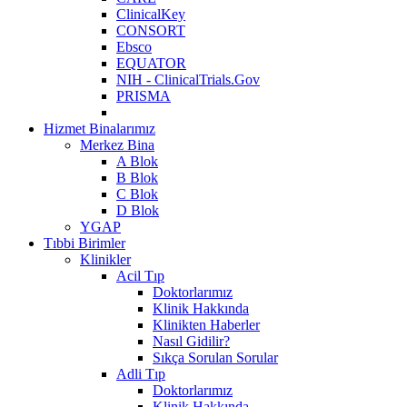
ClinicalKey
CONSORT
Ebsco
EQUATOR
NIH - ClinicalTrials.Gov
PRISMA
Hizmet Binalarımız
Merkez Bina
A Blok
B Blok
C Blok
D Blok
YGAP
Tıbbi Birimler
Klinikler
Acil Tıp
Doktorlarımız
Klinik Hakkında
Klinikten Haberler
Nasıl Gidilir?
Sıkça Sorulan Sorular
Adli Tıp
Doktorlarımız
Klinik Hakkında