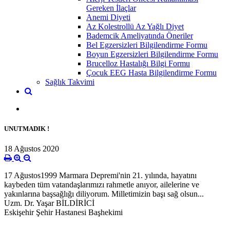
Gereken İlaçlar
Anemi Diyeti
Az Kolestrollü Az Yağlı Diyet
Bademcik Ameliyatında Öneriler
Bel Egzersizleri Bilgilendirme Formu
Boyun Egzersizleri Bilgilendirme Formu
Brucelloz Hastalığı Bilgi Formu
Çocuk EEG Hasta Bilgilendirme Formu
Sağlık Takvimi
UNUTMADIK !
18 Ağustos 2020
17 Ağustos1999 Marmara Depremi'nin 21. yılında, hayatını
kaybeden tüm vatandaşlarımızı rahmetle anıyor, ailelerine ve
yakınlarına başsağlığı diliyorum. Milletimizin başı sağ olsun...
Uzm. Dr. Yaşar BİLDİRİCİ
Eskişehir Şehir Hastanesi Başhekimi