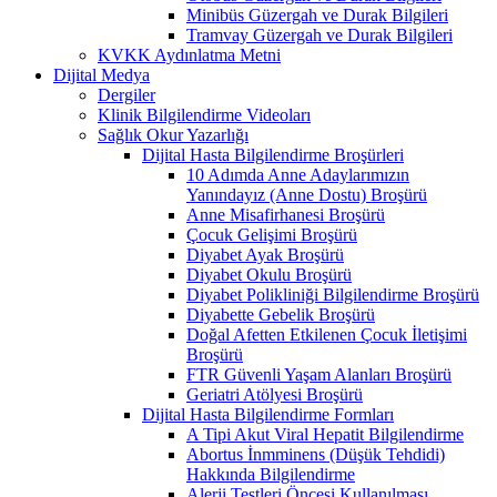
Minibüs Güzergah ve Durak Bilgileri
Tramvay Güzergah ve Durak Bilgileri
KVKK Aydınlatma Metni
Dijital Medya
Dergiler
Klinik Bilgilendirme Videoları
Sağlık Okur Yazarlığı
Dijital Hasta Bilgilendirme Broşürleri
10 Adımda Anne Adaylarımızın
Yanındayız (Anne Dostu) Broşürü
Anne Misafirhanesi Broşürü
Çocuk Gelişimi Broşürü
Diyabet Ayak Broşürü
Diyabet Okulu Broşürü
Diyabet Polikliniği Bilgilendirme Broşürü
Diyabette Gebelik Broşürü
Doğal Afetten Etkilenen Çocuk İletişimi
Broşürü
FTR Güvenli Yaşam Alanları Broşürü
Geriatri Atölyesi Broşürü
Dijital Hasta Bilgilendirme Formları
A Tipi Akut Viral Hepatit Bilgilendirme
Abortus İnmminens (Düşük Tehdidi)
Hakkında Bilgilendirme
Alerji Testleri Öncesi Kullanılması