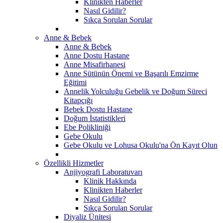
Klinikten Haberler
Nasıl Gidilir?
Sıkça Sorulan Sorular
Anne & Bebek
Anne & Bebek
Anne Dostu Hastane
Anne Misafirhanesi
Anne Sütünün Önemi ve Başarılı Emzirme
Eğitimi
Annelik Yolculuğu Gebelik ve Doğum Süreci
Kitapçığı
Bebek Dostu Hastane
Doğum İstatistikleri
Ebe Polikliniği
Gebe Okulu
Gebe Okulu ve Lohusa Okulu'na Ön Kayıt Olun
Özellikli Hizmetler
Anjiyografi Laboratuvarı
Klinik Hakkında
Klinikten Haberler
Nasıl Gidilir?
Sıkça Sorulan Sorular
Diyaliz Ünitesi