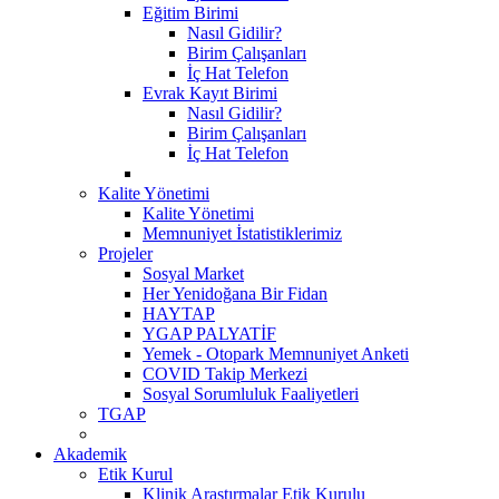
Eğitim Birimi
Nasıl Gidilir?
Birim Çalışanları
İç Hat Telefon
Evrak Kayıt Birimi
Nasıl Gidilir?
Birim Çalışanları
İç Hat Telefon
Kalite Yönetimi
Kalite Yönetimi
Memnuniyet İstatistiklerimiz
Projeler
Sosyal Market
Her Yenidoğana Bir Fidan
HAYTAP
YGAP PALYATİF
Yemek - Otopark Memnuniyet Anketi
COVID Takip Merkezi
Sosyal Sorumluluk Faaliyetleri
TGAP
Akademik
Etik Kurul
Klinik Araştırmalar Etik Kurulu