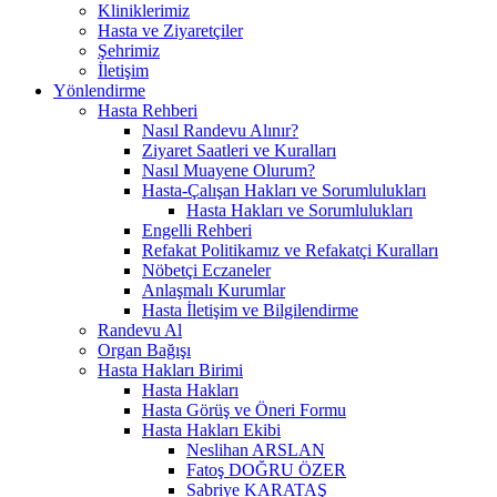
Kliniklerimiz
Hasta ve Ziyaretçiler
Şehrimiz
İletişim
Yönlendirme
Hasta Rehberi
Nasıl Randevu Alınır?
Ziyaret Saatleri ve Kuralları
Nasıl Muayene Olurum?
Hasta-Çalışan Hakları ve Sorumlulukları
Hasta Hakları ve Sorumlulukları
Engelli Rehberi
Refakat Politikamız ve Refakatçi Kuralları
Nöbetçi Eczaneler
Anlaşmalı Kurumlar
Hasta İletişim ve Bilgilendirme
Randevu Al
Organ Bağışı
Hasta Hakları Birimi
Hasta Hakları
Hasta Görüş ve Öneri Formu
Hasta Hakları Ekibi
Neslihan ARSLAN
Fatoş DOĞRU ÖZER
Sabriye KARATAŞ