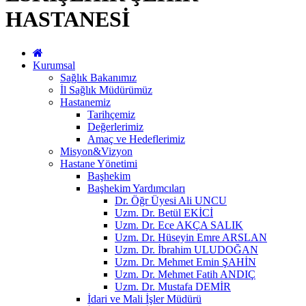
HASTANESİ
Kurumsal
Sağlık Bakanımız
İl Sağlık Müdürümüz
Hastanemiz
Tarihçemiz
Değerlerimiz
Amaç ve Hedeflerimiz
Misyon&Vizyon
Hastane Yönetimi
Başhekim
Başhekim Yardımcıları
Dr. Öğr Üyesi Ali UNCU
Uzm. Dr. Betül EKİCİ
Uzm. Dr. Ece AKÇA SALIK
Uzm. Dr. Hüseyin Emre ARSLAN
Uzm. Dr. İbrahim ULUDOĞAN
Uzm. Dr. Mehmet Emin ŞAHİN
Uzm. Dr. Mehmet Fatih ANDIÇ
Uzm. Dr. Mustafa DEMİR
İdari ve Mali İşler Müdürü