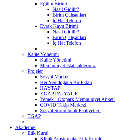
Eğitim Birimi
Nasıl Gidilir?
Birim Çalışanları
İç Hat Telefon
Evrak Kayıt Birimi
Nasıl Gidilir?
Birim Çalışanları
İç Hat Telefon
Kalite Yönetimi
Kalite Yönetimi
Memnuniyet İstatistiklerimiz
Projeler
Sosyal Market
Her Yenidoğana Bir Fidan
HAYTAP
YGAP PALYATİF
Yemek - Otopark Memnuniyet Anketi
COVID Takip Merkezi
Sosyal Sorumluluk Faaliyetleri
TGAP
Akademik
Etik Kurul
Klinik Araştırmalar Etik Kurulu