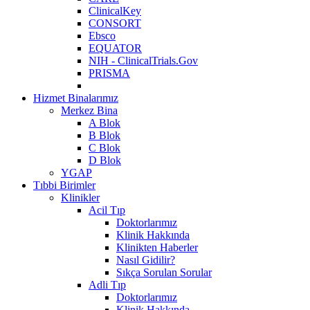
ClinicalKey
CONSORT
Ebsco
EQUATOR
NIH - ClinicalTrials.Gov
PRISMA
Hizmet Binalarımız
Merkez Bina
A Blok
B Blok
C Blok
D Blok
YGAP
Tıbbi Birimler
Klinikler
Acil Tıp
Doktorlarımız
Klinik Hakkında
Klinikten Haberler
Nasıl Gidilir?
Sıkça Sorulan Sorular
Adli Tıp
Doktorlarımız
Klinik Hakkında