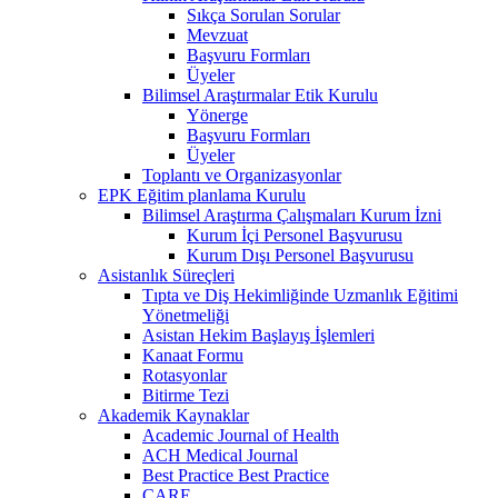
Sıkça Sorulan Sorular
Mevzuat
Başvuru Formları
Üyeler
Bilimsel Araştırmalar Etik Kurulu
Yönerge
Başvuru Formları
Üyeler
Toplantı ve Organizasyonlar
EPK Eğitim planlama Kurulu
Bilimsel Araştırma Çalışmaları Kurum İzni
Kurum İçi Personel Başvurusu
Kurum Dışı Personel Başvurusu
Asistanlık Süreçleri
Tıpta ve Diş Hekimliğinde Uzmanlık Eğitimi
Yönetmeliği
Asistan Hekim Başlayış İşlemleri
Kanaat Formu
Rotasyonlar
Bitirme Tezi
Akademik Kaynaklar
Academic Journal of Health
ACH Medical Journal
Best Practice Best Practice
CARE