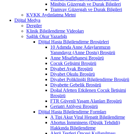
Minibüs Güzergah ve Durak Bilgileri
Tramvay Güzergah ve Durak Bilgileri
KVKK Aydınlatma Metni
Dijital Medya
Dergiler
Klinik Bilgilendirme Videoları
Sağlık Okur Yazarlığı
Dijital Hasta Bilgilendirme Broşürleri
10 Adımda Anne Adaylarımızın
Yanındayız (Anne Dostu) Broşürü
Anne Misafirhanesi Broşürü
Çocuk Gelişimi Broşürü
Diyabet Ayak Broşürü
Diyabet Okulu Broşürü
Diyabet Polikliniği Bilgilendirme Broşürü
Diyabette Gebelik Broşürü
Doğal Afetten Etkilenen Çocuk İletişimi
Broşürü
FTR Güvenli Yaşam Alanları Broşürü
Geriatri Atölyesi Broşürü
Dijital Hasta Bilgilendirme Formları
A Tipi Akut Viral Hepatit Bilgilendirme
Abortus İnmminens (Düşük Tehdidi)
Hakkında Bilgilendirme
Alerji Testleri Öncesi Kullanılması