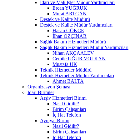
İdari ve Mali İşler Müdür Yardımcıları
Ercan YÜĞRÜK
Murat ARTGAN
Destek ve Kalite Müdürü
Destek ve Kalite Müdür Yardımcıları
Hasan GÖKÇE
İlhan ÖZÇINAR
Sağlık Bakım Hizmetleri Müdürü
Sağlık Bakım Hizmetleri Müdür Yardımcıları
Nihan AKÇAALEV
Cemile UĞUR VOLKAN
Mustafa ÜK
Teknik Hizmetler Müdürü
Teknik Hizmetler Müdür Yardımcıları
Ahmet BALTA
Organizasyon Şeması
İdari Birimler
Arşiv Hizmetleri Birimi
Nasıl Gidilir?
Birim Çalışanları
İç Hat Telefon
Ayniyat Birimi
Nasıl Gidilir?
Birim Çalışanları
İç Hat Telefon