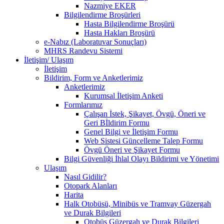
Nazmiye EKER
Bilgilendirme Broşürleri
Hasta Bilgilendirme Broşürü
Hasta Hakları Broşürü
e-Nabız (Laboratuvar Sonuçları)
MHRS Randevu Sistemi
İletişim/ Ulaşım
İletişim
Bildirim, Form ve Anketlerimiz
Anketlerimiz
Kurumsal İletişim Anketi
Formlarımız
Çalışan İstek, Şikayet, Övgü, Öneri ve
Geri Bİldirim Formu
Genel Bilgi ve İletişim Formu
Web Sistesi Güncelleme Talep Formu
Övgü Öneri ve Şikayet Formu
Bilgi Güvenliği İhlal Olayı Bildirimi ve Yönetimi
Ulaşım
Nasıl Gidilir?
Otopark Alanları
Harita
Halk Otobüsü, Minibüs ve Tramvay Güzergah
ve Durak Bilgileri
Otobüs Güzergah ve Durak Bilgileri