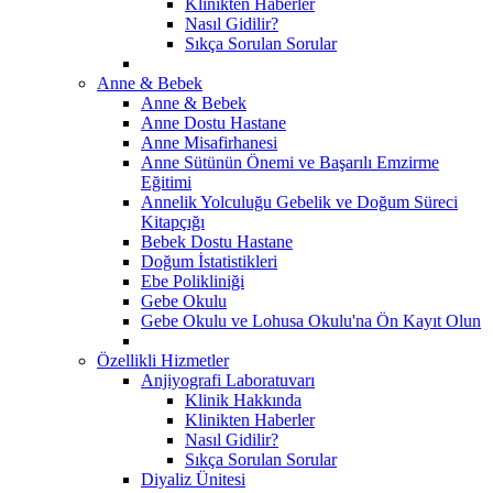
Klinikten Haberler
Nasıl Gidilir?
Sıkça Sorulan Sorular
Anne & Bebek
Anne & Bebek
Anne Dostu Hastane
Anne Misafirhanesi
Anne Sütünün Önemi ve Başarılı Emzirme
Eğitimi
Annelik Yolculuğu Gebelik ve Doğum Süreci
Kitapçığı
Bebek Dostu Hastane
Doğum İstatistikleri
Ebe Polikliniği
Gebe Okulu
Gebe Okulu ve Lohusa Okulu'na Ön Kayıt Olun
Özellikli Hizmetler
Anjiyografi Laboratuvarı
Klinik Hakkında
Klinikten Haberler
Nasıl Gidilir?
Sıkça Sorulan Sorular
Diyaliz Ünitesi