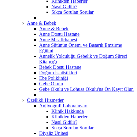
Klinikten Haberler
Nasıl Gidilir?
Sıkça Sorulan Sorular
Anne & Bebek
Anne & Bebek
Anne Dostu Hastane
Anne Misafirhanesi
Anne Sütünün Önemi ve Başarılı Emzirme
Eğitimi
Annelik Yolculuğu Gebelik ve Doğum Süreci
Kitapçığı
Bebek Dostu Hastane
Doğum İstatistikleri
Ebe Polikliniği
Gebe Okulu
Gebe Okulu ve Lohusa Okulu'na Ön Kayıt Olun
Özellikli Hizmetler
Anjiyografi Laboratuvarı
Klinik Hakkında
Klinikten Haberler
Nasıl Gidilir?
Sıkça Sorulan Sorular
Diyaliz Ünitesi