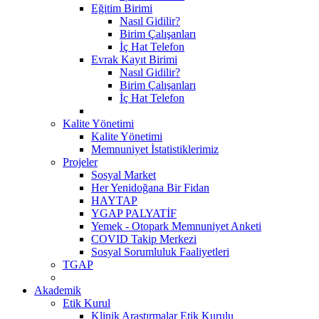
Eğitim Birimi
Nasıl Gidilir?
Birim Çalışanları
İç Hat Telefon
Evrak Kayıt Birimi
Nasıl Gidilir?
Birim Çalışanları
İç Hat Telefon
Kalite Yönetimi
Kalite Yönetimi
Memnuniyet İstatistiklerimiz
Projeler
Sosyal Market
Her Yenidoğana Bir Fidan
HAYTAP
YGAP PALYATİF
Yemek - Otopark Memnuniyet Anketi
COVID Takip Merkezi
Sosyal Sorumluluk Faaliyetleri
TGAP
Akademik
Etik Kurul
Klinik Araştırmalar Etik Kurulu