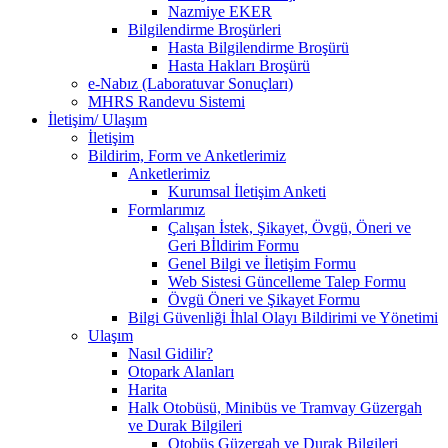
Nazmiye EKER
Bilgilendirme Broşürleri
Hasta Bilgilendirme Broşürü
Hasta Hakları Broşürü
e-Nabız (Laboratuvar Sonuçları)
MHRS Randevu Sistemi
İletişim/ Ulaşım
İletişim
Bildirim, Form ve Anketlerimiz
Anketlerimiz
Kurumsal İletişim Anketi
Formlarımız
Çalışan İstek, Şikayet, Övgü, Öneri ve
Geri Bİldirim Formu
Genel Bilgi ve İletişim Formu
Web Sistesi Güncelleme Talep Formu
Övgü Öneri ve Şikayet Formu
Bilgi Güvenliği İhlal Olayı Bildirimi ve Yönetimi
Ulaşım
Nasıl Gidilir?
Otopark Alanları
Harita
Halk Otobüsü, Minibüs ve Tramvay Güzergah
ve Durak Bilgileri
Otobüs Güzergah ve Durak Bilgileri