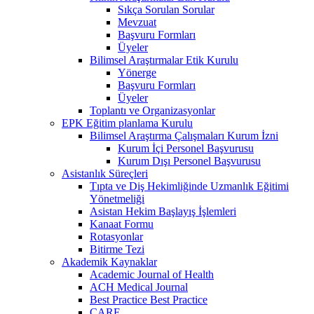
Sıkça Sorulan Sorular
Mevzuat
Başvuru Formları
Üyeler
Bilimsel Araştırmalar Etik Kurulu
Yönerge
Başvuru Formları
Üyeler
Toplantı ve Organizasyonlar
EPK Eğitim planlama Kurulu
Bilimsel Araştırma Çalışmaları Kurum İzni
Kurum İçi Personel Başvurusu
Kurum Dışı Personel Başvurusu
Asistanlık Süreçleri
Tıpta ve Diş Hekimliğinde Uzmanlık Eğitimi
Yönetmeliği
Asistan Hekim Başlayış İşlemleri
Kanaat Formu
Rotasyonlar
Bitirme Tezi
Akademik Kaynaklar
Academic Journal of Health
ACH Medical Journal
Best Practice Best Practice
CARE