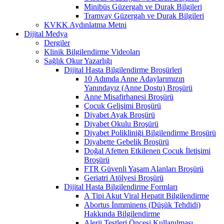
Minibüs Güzergah ve Durak Bilgileri
Tramvay Güzergah ve Durak Bilgileri
KVKK Aydınlatma Metni
Dijital Medya
Dergiler
Klinik Bilgilendirme Videoları
Sağlık Okur Yazarlığı
Dijital Hasta Bilgilendirme Broşürleri
10 Adımda Anne Adaylarımızın
Yanındayız (Anne Dostu) Broşürü
Anne Misafirhanesi Broşürü
Çocuk Gelişimi Broşürü
Diyabet Ayak Broşürü
Diyabet Okulu Broşürü
Diyabet Polikliniği Bilgilendirme Broşürü
Diyabette Gebelik Broşürü
Doğal Afetten Etkilenen Çocuk İletişimi
Broşürü
FTR Güvenli Yaşam Alanları Broşürü
Geriatri Atölyesi Broşürü
Dijital Hasta Bilgilendirme Formları
A Tipi Akut Viral Hepatit Bilgilendirme
Abortus İnmminens (Düşük Tehdidi)
Hakkında Bilgilendirme
Alerji Testleri Öncesi Kullanılması