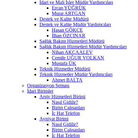
İdari ve Mali İşler Müdür Yardımcıları
Ercan YÜĞRÜK
Murat ARTGAN
Destek ve Kalite Müdürü
Destek ve Kalite Müdür Yardımcıları
Hasan GÖKÇE
İlhan ÖZÇINAR
Sağlık Bakım Hizmetleri Müdürü
Sağlık Bakım Hizmetleri Müdür Yardımcıları
Nihan AKÇAALEV
Cemile UĞUR VOLKAN
Mustafa ÜK
Teknik Hizmetler Müdürü
Teknik Hizmetler Müdür Yardımcıları
Ahmet BALTA
Organizasyon Şeması
İdari Birimler
Arşiv Hizmetleri Birimi
Nasıl Gidilir?
Birim Çalışanları
İç Hat Telefon
Ayniyat Birimi
Nasıl Gidilir?
Birim Çalışanları
İç Hat Telefon