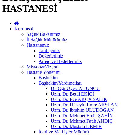
HASTANESİ
Kurumsal
Sağlık Bakanımız
İl Sağlık Müdürümüz
Hastanemiz
Tarihçemiz
Değerlerimiz
Amaç ve Hedeflerimiz
Misyon&Vizyon
Hastane Yönetimi
Başhekim
Başhekim Yardımcıları
Dr. Öğr Üyesi Ali UNCU
Uzm. Dr. Betül EKİCİ
Uzm. Dr. Ece AKÇA SALIK
Uzm. Dr. Hüseyin Emre ARSLAN
Uzm. Dr. İbrahim ULUDOĞAN
Uzm. Dr. Mehmet Emin ŞAHİN
Uzm. Dr. Mehmet Fatih ANDIÇ
Uzm. Dr. Mustafa DEMİR
İdari ve Mali İşler Müdürü