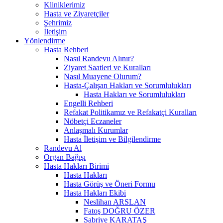
Kliniklerimiz
Hasta ve Ziyaretçiler
Şehrimiz
İletişim
Yönlendirme
Hasta Rehberi
Nasıl Randevu Alınır?
Ziyaret Saatleri ve Kuralları
Nasıl Muayene Olurum?
Hasta-Çalışan Hakları ve Sorumlulukları
Hasta Hakları ve Sorumlulukları
Engelli Rehberi
Refakat Politikamız ve Refakatçi Kuralları
Nöbetçi Eczaneler
Anlaşmalı Kurumlar
Hasta İletişim ve Bilgilendirme
Randevu Al
Organ Bağışı
Hasta Hakları Birimi
Hasta Hakları
Hasta Görüş ve Öneri Formu
Hasta Hakları Ekibi
Neslihan ARSLAN
Fatoş DOĞRU ÖZER
Sabriye KARATAŞ