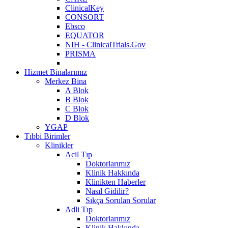
ClinicalKey
CONSORT
Ebsco
EQUATOR
NIH - ClinicalTrials.Gov
PRISMA
Hizmet Binalarımız
Merkez Bina
A Blok
B Blok
C Blok
D Blok
YGAP
Tıbbi Birimler
Klinikler
Acil Tıp
Doktorlarımız
Klinik Hakkında
Klinikten Haberler
Nasıl Gidilir?
Sıkça Sorulan Sorular
Adli Tıp
Doktorlarımız
Klinik Hakkında