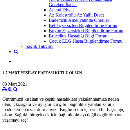
Gereken İlaçlar
Anemi Diyeti
Az Kolestrollü Az Yağlı Diyet
Bademcik Ameliyatında Öneriler
Bel Egzersizleri Bilgilendirme Formu
Boyun Egzersizleri Bilgilendirme Formu
Brucelloz Hastalığı Bilgi Formu
Çocuk EEG Hasta Bilgilendirme Formu
Sağlık Takvimi
1-7 MART YEŞİLAY HAFTASI KUTLU OLSUN
03 Mart 2021
Ömrümüzü kısaltan ve çeşitli hastalıklara yakalanmamıza neden
olan; içki,sigara ve uyuşturucu gibi bağımlılık yaratan zararlı
maddelerden uzak durmalıyız. Bugün senin için yeni bir başlangıç
olsun. Sağlıklı bir gelecek için bağımlı olmayı değil özgür olmayı,
yaşamayı seç!