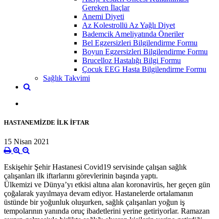
Gereken İlaçlar
Anemi Diyeti
Az Kolestrollü Az Yağlı Diyet
Bademcik Ameliyatında Öneriler
Bel Egzersizleri Bilgilendirme Formu
Boyun Egzersizleri Bilgilendirme Formu
Brucelloz Hastalığı Bilgi Formu
Çocuk EEG Hasta Bilgilendirme Formu
Sağlık Takvimi
HASTANEMİZDE İLK İFTAR
15 Nisan 2021
Eskişehir Şehir Hastanesi Covid19 servisinde çalışan sağlık
çalışanları ilk iftarlarını görevlerinin başında yaptı.
Ülkemizi ve Dünya’yı etkisi altına alan koronavirüs, her geçen gün
çoğalarak yayılmaya devam ediyor. Hastanelerde ortalamanın
üstünde bir yoğunluk oluşurken, sağlık çalışanları yoğun iş
tempolarının yanında oruç ibadetlerini yerine getiriyorlar. Ramazan