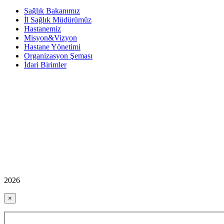
Sağlık Bakanımız
İl Sağlık Müdürümüz
Hastanemiz
Misyon&Vizyon
Hastane Yönetimi
Organizasyon Şeması
İdari Birimler
2026
×