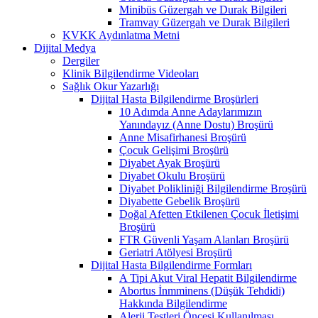
Minibüs Güzergah ve Durak Bilgileri
Tramvay Güzergah ve Durak Bilgileri
KVKK Aydınlatma Metni
Dijital Medya
Dergiler
Klinik Bilgilendirme Videoları
Sağlık Okur Yazarlığı
Dijital Hasta Bilgilendirme Broşürleri
10 Adımda Anne Adaylarımızın
Yanındayız (Anne Dostu) Broşürü
Anne Misafirhanesi Broşürü
Çocuk Gelişimi Broşürü
Diyabet Ayak Broşürü
Diyabet Okulu Broşürü
Diyabet Polikliniği Bilgilendirme Broşürü
Diyabette Gebelik Broşürü
Doğal Afetten Etkilenen Çocuk İletişimi
Broşürü
FTR Güvenli Yaşam Alanları Broşürü
Geriatri Atölyesi Broşürü
Dijital Hasta Bilgilendirme Formları
A Tipi Akut Viral Hepatit Bilgilendirme
Abortus İnmminens (Düşük Tehdidi)
Hakkında Bilgilendirme
Alerji Testleri Öncesi Kullanılması