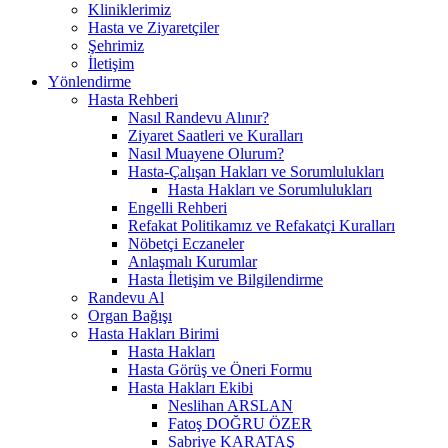
Kliniklerimiz
Hasta ve Ziyaretçiler
Şehrimiz
İletişim
Yönlendirme
Hasta Rehberi
Nasıl Randevu Alınır?
Ziyaret Saatleri ve Kuralları
Nasıl Muayene Olurum?
Hasta-Çalışan Hakları ve Sorumlulukları
Hasta Hakları ve Sorumlulukları
Engelli Rehberi
Refakat Politikamız ve Refakatçi Kuralları
Nöbetçi Eczaneler
Anlaşmalı Kurumlar
Hasta İletişim ve Bilgilendirme
Randevu Al
Organ Bağışı
Hasta Hakları Birimi
Hasta Hakları
Hasta Görüş ve Öneri Formu
Hasta Hakları Ekibi
Neslihan ARSLAN
Fatoş DOĞRU ÖZER
Sabriye KARATAŞ