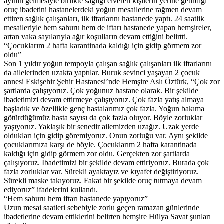
ayının gelmesiyle birlikte sağlığı elveren kişilerin yerine getirdiği
oruç ibadetini hastanelerdeki yoğun mesailerine rağmen devam
ettiren sağlık çalışanları, ilk iftarlarını hastanede yaptı. 24 saatlik
mesaileriyle hem sahuru hem de iftarı hastanede yapan hemşireler,
artan vaka sayılarıyla ağır koşulların devam ettiğini belirtti.
“Çocuklarım 2 hafta karantinada kaldığı için gidip görmem zor
oldu”
Son 1 yıldır yoğun tempoyla çalışan sağlık çalışanları ilk iftarlarını
da ailelerinden uzakta yaptılar. Buruk sevinci yaşayan 2 çocuk
annesi Eskişehir Şehir Hastanesi’nde Hemşire Aslı Öztürk, “Çok zor
şartlarda çalışıyoruz. Çok yoğunuz hastane olarak. Bir şekilde
ibadetimizi devam ettirmeye çalışıyoruz. Çok fazla yatış almaya
başladık ve özellikle genç hastalarımız çok fazla. Yoğun bakıma
götürdüğümüz hasta sayısı da çok fazla oluyor. Böyle zorluklar
yaşıyoruz. Yaklaşık bir senedir ailemizden uzağız. Uzak yerde
oldukları için gidip göremiyoruz. Onun zorluğu var. Aynı şekilde
çocuklarımıza karşı de böyle. Çocuklarım 2 hafta karantinada
kaldığı için gidip görmem zor oldu. Gerçekten zor şartlarda
çalışıyoruz. İbadetimizi bir şekilde devam ettiriyoruz. Burada çok
fazla zorluklar var. Sürekli ayaktayız ve kıyafet değiştiriyoruz.
Sürekli maske takıyoruz. Fakat bir şekilde oruç tutmaya devam
ediyoruz” ifadelerini kullandı.
“Hem sahuru hem iftarı hastanede yapıyoruz”
Uzun mesai saatleri sebebiyle zorlu geçen ramazan günlerinde
ibadetlerine devam ettiklerini belirten hemşire Hülya Savat şunları