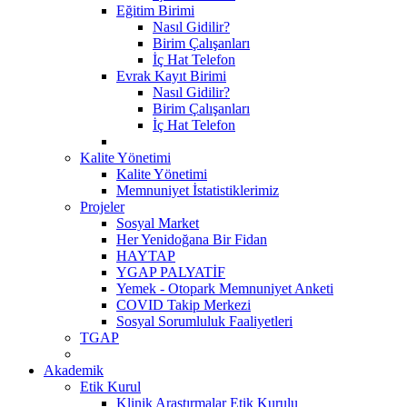
Eğitim Birimi
Nasıl Gidilir?
Birim Çalışanları
İç Hat Telefon
Evrak Kayıt Birimi
Nasıl Gidilir?
Birim Çalışanları
İç Hat Telefon
Kalite Yönetimi
Kalite Yönetimi
Memnuniyet İstatistiklerimiz
Projeler
Sosyal Market
Her Yenidoğana Bir Fidan
HAYTAP
YGAP PALYATİF
Yemek - Otopark Memnuniyet Anketi
COVID Takip Merkezi
Sosyal Sorumluluk Faaliyetleri
TGAP
Akademik
Etik Kurul
Klinik Araştırmalar Etik Kurulu