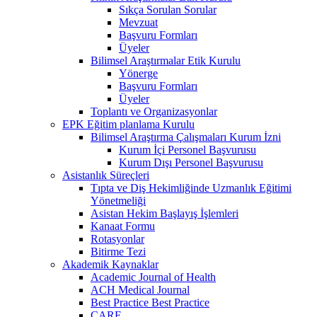
Sıkça Sorulan Sorular
Mevzuat
Başvuru Formları
Üyeler
Bilimsel Araştırmalar Etik Kurulu
Yönerge
Başvuru Formları
Üyeler
Toplantı ve Organizasyonlar
EPK Eğitim planlama Kurulu
Bilimsel Araştırma Çalışmaları Kurum İzni
Kurum İçi Personel Başvurusu
Kurum Dışı Personel Başvurusu
Asistanlık Süreçleri
Tıpta ve Diş Hekimliğinde Uzmanlık Eğitimi
Yönetmeliği
Asistan Hekim Başlayış İşlemleri
Kanaat Formu
Rotasyonlar
Bitirme Tezi
Akademik Kaynaklar
Academic Journal of Health
ACH Medical Journal
Best Practice Best Practice
CARE