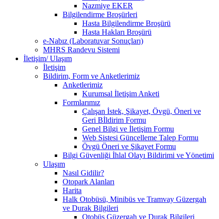
Nazmiye EKER
Bilgilendirme Broşürleri
Hasta Bilgilendirme Broşürü
Hasta Hakları Broşürü
e-Nabız (Laboratuvar Sonuçları)
MHRS Randevu Sistemi
İletişim/ Ulaşım
İletişim
Bildirim, Form ve Anketlerimiz
Anketlerimiz
Kurumsal İletişim Anketi
Formlarımız
Çalışan İstek, Şikayet, Övgü, Öneri ve
Geri Bİldirim Formu
Genel Bilgi ve İletişim Formu
Web Sistesi Güncelleme Talep Formu
Övgü Öneri ve Şikayet Formu
Bilgi Güvenliği İhlal Olayı Bildirimi ve Yönetimi
Ulaşım
Nasıl Gidilir?
Otopark Alanları
Harita
Halk Otobüsü, Minibüs ve Tramvay Güzergah
ve Durak Bilgileri
Otobüs Güzergah ve Durak Bilgileri