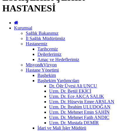
HASTANESİ
Kurumsal
Sağlık Bakanımız
İl Sağlık Müdürümüz
Hastanemiz
Tarihçemiz
Değerlerimiz
Amaç ve Hedeflerimiz
Misyon&Vizyon
Hastane Yönetimi
Başhekim
Başhekim Yardımcıları
Dr. Öğr Üyesi Ali UNCU
Uzm. Dr. Betül EKİCİ
Uzm. Dr. Ece AKÇA SALIK
Uzm. Dr. Hüseyin Emre ARSLAN
Uzm. Dr. İbrahim ULUDOĞAN
Uzm. Dr. Mehmet Emin ŞAHİN
Uzm. Dr. Mehmet Fatih ANDIÇ
Uzm. Dr. Mustafa DEMİR
İdari ve Mali İşler Müdürü