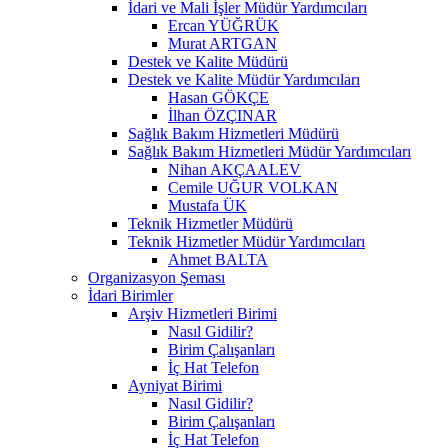
İdari ve Mali İşler Müdür Yardımcıları
Ercan YÜĞRÜK
Murat ARTGAN
Destek ve Kalite Müdürü
Destek ve Kalite Müdür Yardımcıları
Hasan GÖKÇE
İlhan ÖZÇINAR
Sağlık Bakım Hizmetleri Müdürü
Sağlık Bakım Hizmetleri Müdür Yardımcıları
Nihan AKÇAALEV
Cemile UĞUR VOLKAN
Mustafa ÜK
Teknik Hizmetler Müdürü
Teknik Hizmetler Müdür Yardımcıları
Ahmet BALTA
Organizasyon Şeması
İdari Birimler
Arşiv Hizmetleri Birimi
Nasıl Gidilir?
Birim Çalışanları
İç Hat Telefon
Ayniyat Birimi
Nasıl Gidilir?
Birim Çalışanları
İç Hat Telefon