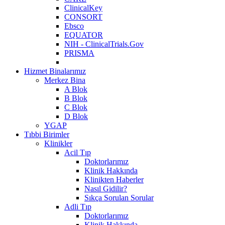
ClinicalKey
CONSORT
Ebsco
EQUATOR
NIH - ClinicalTrials.Gov
PRISMA
Hizmet Binalarımız
Merkez Bina
A Blok
B Blok
C Blok
D Blok
YGAP
Tıbbi Birimler
Klinikler
Acil Tıp
Doktorlarımız
Klinik Hakkında
Klinikten Haberler
Nasıl Gidilir?
Sıkça Sorulan Sorular
Adli Tıp
Doktorlarımız
Klinik Hakkında