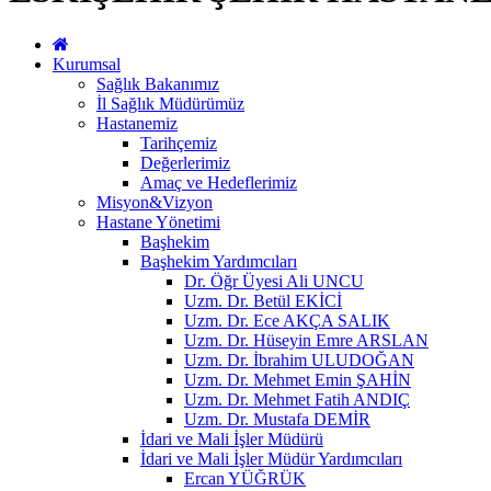
Kurumsal
Sağlık Bakanımız
İl Sağlık Müdürümüz
Hastanemiz
Tarihçemiz
Değerlerimiz
Amaç ve Hedeflerimiz
Misyon&Vizyon
Hastane Yönetimi
Başhekim
Başhekim Yardımcıları
Dr. Öğr Üyesi Ali UNCU
Uzm. Dr. Betül EKİCİ
Uzm. Dr. Ece AKÇA SALIK
Uzm. Dr. Hüseyin Emre ARSLAN
Uzm. Dr. İbrahim ULUDOĞAN
Uzm. Dr. Mehmet Emin ŞAHİN
Uzm. Dr. Mehmet Fatih ANDIÇ
Uzm. Dr. Mustafa DEMİR
İdari ve Mali İşler Müdürü
İdari ve Mali İşler Müdür Yardımcıları
Ercan YÜĞRÜK