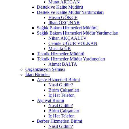
Murat ARTGAN
Destek ve Kalite Müdürü
Destek ve Kalite Müdür Yardımcıları
Hasan GÖKÇE
İlhan ÖZÇINAR
Sağlık Bakım Hizmetleri Müdürü
Sağlık Bakım Hizmetleri Müdür Yardımcıları
Nihan AKÇAALEV
Cemile UĞUR VOLKAN
Mustafa ÜK
Teknik Hizmetler Müdürü
Teknik Hizmetler Müdür Yardımcıları
Ahmet BALTA
Organizasyon Şeması
İdari Birimler
Arşiv Hizmetleri Birimi
Nasıl Gidilir?
Birim Çalışanları
İç Hat Telefon
Ayniyat Birimi
Nasıl Gidilir?
Birim Çalışanları
İç Hat Telefon
Berber Hizmetleri Birimi
Nasıl Gidilir?