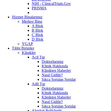
NIH - ClinicalTrials.Gov
PRISMA
Hizmet Binalarımız
Merkez Bina
A Blok
B Blok
C Blok
D Blok
YGAP
Tıbbi Birimler
Klinikler
Acil Tıp
Doktorlarımız
Klinik Hakkında
Klinikten Haberler
Nasıl Gidilir?
Sıkça Sorulan Sorular
Adli Tıp
Doktorlarımız
Klinik Hakkında
Klinikten Haberler
Nasıl Gidilir?
Sıkça Sorulan Sorular
Algoloji Polikliniği