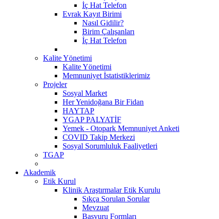
İç Hat Telefon
Evrak Kayıt Birimi
Nasıl Gidilir?
Birim Çalışanları
İç Hat Telefon
Kalite Yönetimi
Kalite Yönetimi
Memnuniyet İstatistiklerimiz
Projeler
Sosyal Market
Her Yenidoğana Bir Fidan
HAYTAP
YGAP PALYATİF
Yemek - Otopark Memnuniyet Anketi
COVID Takip Merkezi
Sosyal Sorumluluk Faaliyetleri
TGAP
Akademik
Etik Kurul
Klinik Araştırmalar Etik Kurulu
Sıkça Sorulan Sorular
Mevzuat
Başvuru Formları