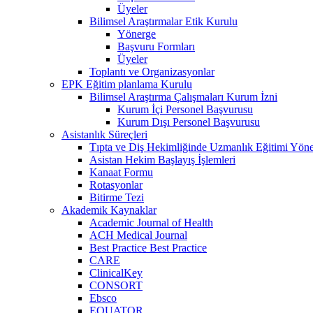
Üyeler
Bilimsel Araştırmalar Etik Kurulu
Yönerge
Başvuru Formları
Üyeler
Toplantı ve Organizasyonlar
EPK Eğitim planlama Kurulu
Bilimsel Araştırma Çalışmaları Kurum İzni
Kurum İçi Personel Başvurusu
Kurum Dışı Personel Başvurusu
Asistanlık Süreçleri
Tıpta ve Diş Hekimliğinde Uzmanlık Eğitimi Yöne
Asistan Hekim Başlayış İşlemleri
Kanaat Formu
Rotasyonlar
Bitirme Tezi
Akademik Kaynaklar
Academic Journal of Health
ACH Medical Journal
Best Practice Best Practice
CARE
ClinicalKey
CONSORT
Ebsco
EQUATOR