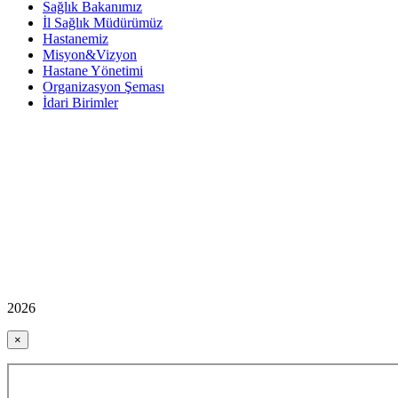
Sağlık Bakanımız
İl Sağlık Müdürümüz
Hastanemiz
Misyon&Vizyon
Hastane Yönetimi
Organizasyon Şeması
İdari Birimler
2026
×