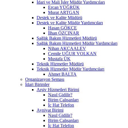
İdari ve Mali İşler Müdür Yardımcıları
Ercan YÜĞRÜK
Murat ARTGAN
Destek ve Kalite Müdürü
Destek ve Kalite Müdür Yardımcıları
Hasan GÖKÇE
İlhan ÖZÇINAR
Sağlık Bakım Hizmetleri Müdürü
Sağlık Bakım Hizmetleri Müdür Yardımcıları
Nihan AKÇAALEV
Cemile UĞUR VOLKAN
Mustafa ÜK
Teknik Hizmetler Müdürü
Teknik Hizmetler Müdür Yardımcıları
Ahmet BALTA
Organizasyon Şeması
İdari Birimler
Arşiv Hizmetleri Birimi
Nasıl Gidilir?
Birim Çalışanları
İç Hat Telefon
Ayniyat Birimi
Nasıl Gidilir?
Birim Çalışanları
İç Hat Telefon