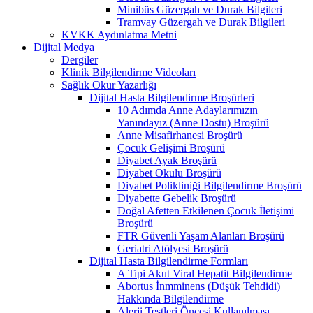
Minibüs Güzergah ve Durak Bilgileri
Tramvay Güzergah ve Durak Bilgileri
KVKK Aydınlatma Metni
Dijital Medya
Dergiler
Klinik Bilgilendirme Videoları
Sağlık Okur Yazarlığı
Dijital Hasta Bilgilendirme Broşürleri
10 Adımda Anne Adaylarımızın
Yanındayız (Anne Dostu) Broşürü
Anne Misafirhanesi Broşürü
Çocuk Gelişimi Broşürü
Diyabet Ayak Broşürü
Diyabet Okulu Broşürü
Diyabet Polikliniği Bilgilendirme Broşürü
Diyabette Gebelik Broşürü
Doğal Afetten Etkilenen Çocuk İletişimi
Broşürü
FTR Güvenli Yaşam Alanları Broşürü
Geriatri Atölyesi Broşürü
Dijital Hasta Bilgilendirme Formları
A Tipi Akut Viral Hepatit Bilgilendirme
Abortus İnmminens (Düşük Tehdidi)
Hakkında Bilgilendirme
Alerji Testleri Öncesi Kullanılması