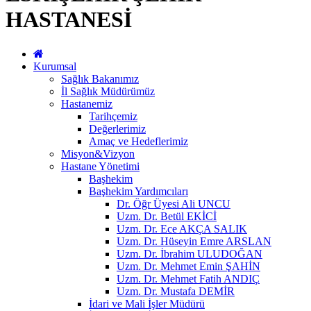
HASTANESİ
Kurumsal
Sağlık Bakanımız
İl Sağlık Müdürümüz
Hastanemiz
Tarihçemiz
Değerlerimiz
Amaç ve Hedeflerimiz
Misyon&Vizyon
Hastane Yönetimi
Başhekim
Başhekim Yardımcıları
Dr. Öğr Üyesi Ali UNCU
Uzm. Dr. Betül EKİCİ
Uzm. Dr. Ece AKÇA SALIK
Uzm. Dr. Hüseyin Emre ARSLAN
Uzm. Dr. İbrahim ULUDOĞAN
Uzm. Dr. Mehmet Emin ŞAHİN
Uzm. Dr. Mehmet Fatih ANDIÇ
Uzm. Dr. Mustafa DEMİR
İdari ve Mali İşler Müdürü