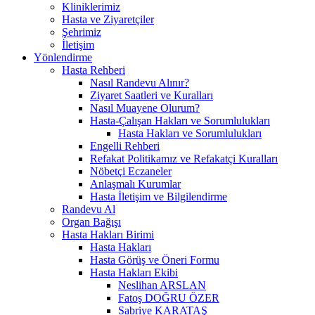
Kliniklerimiz
Hasta ve Ziyaretçiler
Şehrimiz
İletişim
Yönlendirme
Hasta Rehberi
Nasıl Randevu Alınır?
Ziyaret Saatleri ve Kuralları
Nasıl Muayene Olurum?
Hasta-Çalışan Hakları ve Sorumlulukları
Hasta Hakları ve Sorumlulukları
Engelli Rehberi
Refakat Politikamız ve Refakatçi Kuralları
Nöbetçi Eczaneler
Anlaşmalı Kurumlar
Hasta İletişim ve Bilgilendirme
Randevu Al
Organ Bağışı
Hasta Hakları Birimi
Hasta Hakları
Hasta Görüş ve Öneri Formu
Hasta Hakları Ekibi
Neslihan ARSLAN
Fatoş DOĞRU ÖZER
Sabriye KARATAŞ