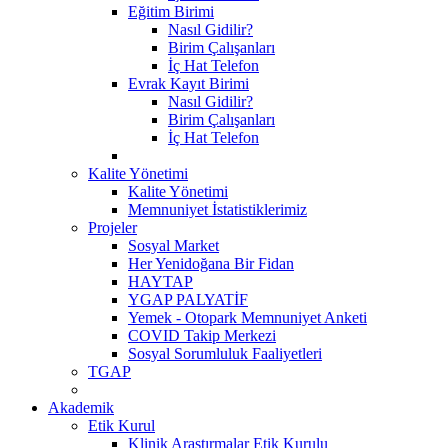
Eğitim Birimi
Nasıl Gidilir?
Birim Çalışanları
İç Hat Telefon
Evrak Kayıt Birimi
Nasıl Gidilir?
Birim Çalışanları
İç Hat Telefon
Kalite Yönetimi
Kalite Yönetimi
Memnuniyet İstatistiklerimiz
Projeler
Sosyal Market
Her Yenidoğana Bir Fidan
HAYTAP
YGAP PALYATİF
Yemek - Otopark Memnuniyet Anketi
COVID Takip Merkezi
Sosyal Sorumluluk Faaliyetleri
TGAP
Akademik
Etik Kurul
Klinik Araştırmalar Etik Kurulu