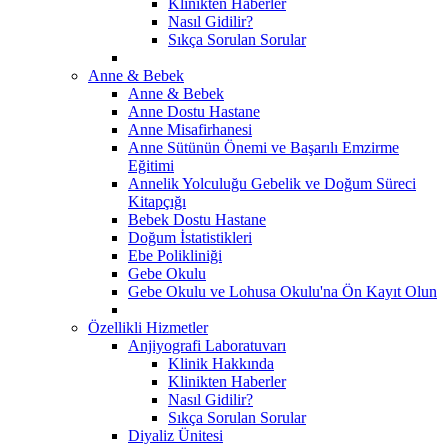
Klinikten Haberler
Nasıl Gidilir?
Sıkça Sorulan Sorular
Anne & Bebek
Anne & Bebek
Anne Dostu Hastane
Anne Misafirhanesi
Anne Sütünün Önemi ve Başarılı Emzirme
Eğitimi
Annelik Yolculuğu Gebelik ve Doğum Süreci
Kitapçığı
Bebek Dostu Hastane
Doğum İstatistikleri
Ebe Polikliniği
Gebe Okulu
Gebe Okulu ve Lohusa Okulu'na Ön Kayıt Olun
Özellikli Hizmetler
Anjiyografi Laboratuvarı
Klinik Hakkında
Klinikten Haberler
Nasıl Gidilir?
Sıkça Sorulan Sorular
Diyaliz Ünitesi