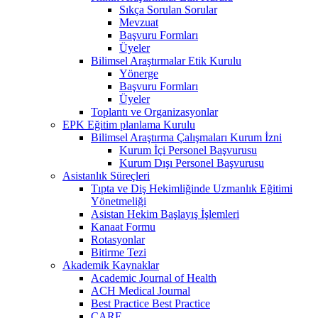
Sıkça Sorulan Sorular
Mevzuat
Başvuru Formları
Üyeler
Bilimsel Araştırmalar Etik Kurulu
Yönerge
Başvuru Formları
Üyeler
Toplantı ve Organizasyonlar
EPK Eğitim planlama Kurulu
Bilimsel Araştırma Çalışmaları Kurum İzni
Kurum İçi Personel Başvurusu
Kurum Dışı Personel Başvurusu
Asistanlık Süreçleri
Tıpta ve Diş Hekimliğinde Uzmanlık Eğitimi
Yönetmeliği
Asistan Hekim Başlayış İşlemleri
Kanaat Formu
Rotasyonlar
Bitirme Tezi
Akademik Kaynaklar
Academic Journal of Health
ACH Medical Journal
Best Practice Best Practice
CARE