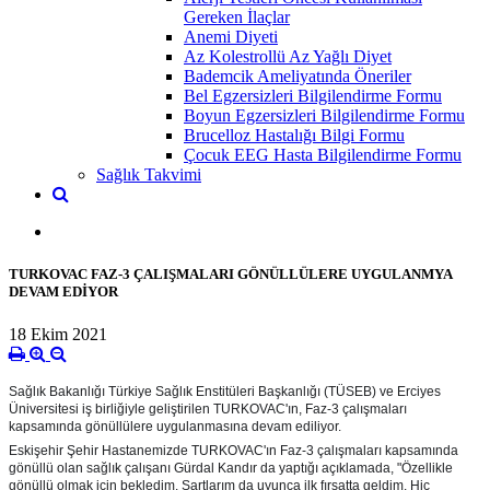
Gereken İlaçlar
Anemi Diyeti
Az Kolestrollü Az Yağlı Diyet
Bademcik Ameliyatında Öneriler
Bel Egzersizleri Bilgilendirme Formu
Boyun Egzersizleri Bilgilendirme Formu
Brucelloz Hastalığı Bilgi Formu
Çocuk EEG Hasta Bilgilendirme Formu
Sağlık Takvimi
TURKOVAC FAZ-3 ÇALIŞMALARI GÖNÜLLÜLERE UYGULANMYA
DEVAM EDİYOR
18 Ekim 2021
Sağlık Bakanlığı Türkiye Sağlık Enstitüleri Başkanlığı (TÜSEB) ve Erciyes
Üniversitesi iş birliğiyle geliştirilen TURKOVAC'ın, Faz-3 çalışmaları
kapsamında gönüllülere uygulanmasına devam ediliyor.
Eskişehir Şehir Hastanemizde TURKOVAC'ın Faz-3 çalışmaları kapsamında
gönüllü olan sağlık çalışanı Gürdal Kandır da yaptığı açıklamada, "Özellikle
gönüllü olmak için bekledim. Şartlarım da uyunca ilk fırsatta geldim. Hiç