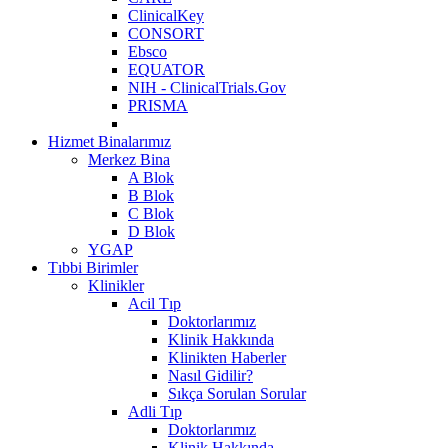
ClinicalKey
CONSORT
Ebsco
EQUATOR
NIH - ClinicalTrials.Gov
PRISMA
Hizmet Binalarımız
Merkez Bina
A Blok
B Blok
C Blok
D Blok
YGAP
Tıbbi Birimler
Klinikler
Acil Tıp
Doktorlarımız
Klinik Hakkında
Klinikten Haberler
Nasıl Gidilir?
Sıkça Sorulan Sorular
Adli Tıp
Doktorlarımız
Klinik Hakkında