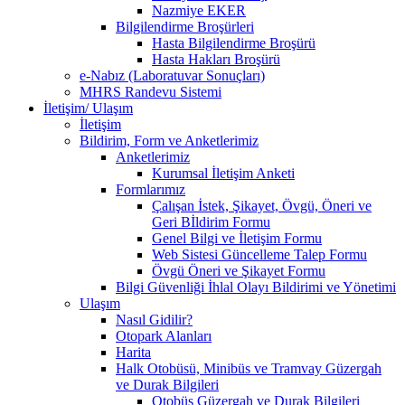
Nazmiye EKER
Bilgilendirme Broşürleri
Hasta Bilgilendirme Broşürü
Hasta Hakları Broşürü
e-Nabız (Laboratuvar Sonuçları)
MHRS Randevu Sistemi
İletişim/ Ulaşım
İletişim
Bildirim, Form ve Anketlerimiz
Anketlerimiz
Kurumsal İletişim Anketi
Formlarımız
Çalışan İstek, Şikayet, Övgü, Öneri ve
Geri Bİldirim Formu
Genel Bilgi ve İletişim Formu
Web Sistesi Güncelleme Talep Formu
Övgü Öneri ve Şikayet Formu
Bilgi Güvenliği İhlal Olayı Bildirimi ve Yönetimi
Ulaşım
Nasıl Gidilir?
Otopark Alanları
Harita
Halk Otobüsü, Minibüs ve Tramvay Güzergah
ve Durak Bilgileri
Otobüs Güzergah ve Durak Bilgileri