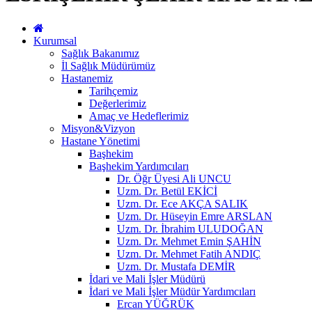
Kurumsal
Sağlık Bakanımız
İl Sağlık Müdürümüz
Hastanemiz
Tarihçemiz
Değerlerimiz
Amaç ve Hedeflerimiz
Misyon&Vizyon
Hastane Yönetimi
Başhekim
Başhekim Yardımcıları
Dr. Öğr Üyesi Ali UNCU
Uzm. Dr. Betül EKİCİ
Uzm. Dr. Ece AKÇA SALIK
Uzm. Dr. Hüseyin Emre ARSLAN
Uzm. Dr. İbrahim ULUDOĞAN
Uzm. Dr. Mehmet Emin ŞAHİN
Uzm. Dr. Mehmet Fatih ANDIÇ
Uzm. Dr. Mustafa DEMİR
İdari ve Mali İşler Müdürü
İdari ve Mali İşler Müdür Yardımcıları
Ercan YÜĞRÜK