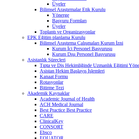
Üyeler
Bilimsel Araştırmalar Etik Kurulu
Yönerge
Başvuru Formları
Üyeler
Toplantı ve Organizasyonlar
EPK Eğitim planlama Kurulu
Bilimsel Araştırma Çalışmaları Kurum İzni
Kurum İçi Personel Başvurusu
Kurum Dışı Personel Başvurusu
Asistanlık Süreçleri
Tıpta ve Diş Hekimliğinde Uzmanlık Eğitimi Yöne
Asistan Hekim Başlayış İşlemleri
Kanaat Formu
Rotasyonlar
Bitirme Tezi
Akademik Kaynaklar
Academic Journal of Health
ACH Medical Journal
Best Practice Best Practice
CARE
ClinicalKey
CONSORT
Ebsco
EQUATOR