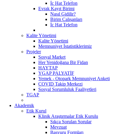
İç Hat Telefon
Evrak Kayıt Birimi
Nasıl Gidilir?
Birim Çalışanları
İç Hat Telefon
Kalite Yönetimi
Kalite Yönetimi
Memnuniyet İstatistiklerimiz
Projeler
Sosyal Market
Her Yenidoğana Bir Fidan
HAYTAP
YGAP PALYATİF
Yemek - Otopark Memnuniyet Anketi
COVID Takip Merkezi
Sosyal Sorumluluk Faaliyetleri
TGAP
Akademik
Etik Kurul
Klinik Araştırmalar Etik Kurulu
Sıkça Sorulan Sorular
Mevzuat
Başvuru Formları