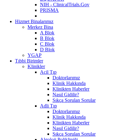
NIH - ClinicalTrials.Gov
PRISMA
Hizmet Binalarımız
Merkez Bina
A Blok
B Blok
C Blok
D Blok
YGAP
Tıbbi Birimler
Klinikler
Acil Tıp
Doktorlarımız
Klinik Hakkında
Klinikten Haberler
Nasıl Gidilir?
Sıkça Sorulan Sorular
Adli Tıp
Doktorlarımız
Klinik Hakkında
Klinikten Haberler
Nasıl Gidilir?
Sıkça Sorulan Sorular
Algoloji Polikliniği