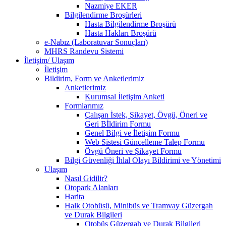
Nazmiye EKER
Bilgilendirme Broşürleri
Hasta Bilgilendirme Broşürü
Hasta Hakları Broşürü
e-Nabız (Laboratuvar Sonuçları)
MHRS Randevu Sistemi
İletişim/ Ulaşım
İletişim
Bildirim, Form ve Anketlerimiz
Anketlerimiz
Kurumsal İletişim Anketi
Formlarımız
Çalışan İstek, Şikayet, Övgü, Öneri ve
Geri Bİldirim Formu
Genel Bilgi ve İletişim Formu
Web Sistesi Güncelleme Talep Formu
Övgü Öneri ve Şikayet Formu
Bilgi Güvenliği İhlal Olayı Bildirimi ve Yönetimi
Ulaşım
Nasıl Gidilir?
Otopark Alanları
Harita
Halk Otobüsü, Minibüs ve Tramvay Güzergah
ve Durak Bilgileri
Otobüs Güzergah ve Durak Bilgileri