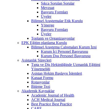
Sıkça Sorulan Sorular
Mevzuat
Başvuru Formları
Üyeler
Bilimsel Araştırmalar Etik Kurulu
Yönerge
Başvuru Formları
Üyeler
Toplantı ve Organizasyonlar
EPK Eğitim planlama Kurulu
Bilimsel Araştırma Çalışmaları Kurum İzni
Kurum İçi Personel Başvurusu
Kurum Dışı Personel Başvurusu
Asistanlık Süreçleri
Tıpta ve Diş Hekimliğinde Uzmanlık Eğitimi
Yönetmeliği
Asistan Hekim Başlayış İşlemleri
Kanaat Formu
Rotasyonlar
Bitirme Tezi
Akademik Kaynaklar
Academic Journal of Health
ACH Medical Journal
Best Practice Best Practice
CARE