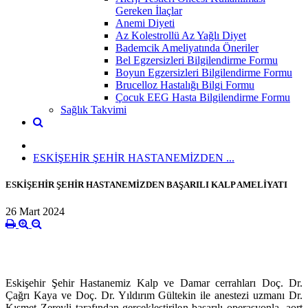
Gereken İlaçlar
Anemi Diyeti
Az Kolestrollü Az Yağlı Diyet
Bademcik Ameliyatında Öneriler
Bel Egzersizleri Bilgilendirme Formu
Boyun Egzersizleri Bilgilendirme Formu
Brucelloz Hastalığı Bilgi Formu
Çocuk EEG Hasta Bilgilendirme Formu
Sağlık Takvimi
ESKİŞEHİR ŞEHİR HASTANEMİZDEN ...
ESKİŞEHİR ŞEHİR HASTANEMİZDEN BAŞARILI KALP AMELİYATI
26 Mart 2024
Eskişehir Şehir Hastanemiz Kalp ve Damar cerrahları Doç. Dr.
Çağrı Kaya ve Doç. Dr. Yıldırım Gültekin ile anestezi uzmanı Dr.
Kısmet Zereyli tarafından gerçekleştirilen başarılı operasyonla, aort