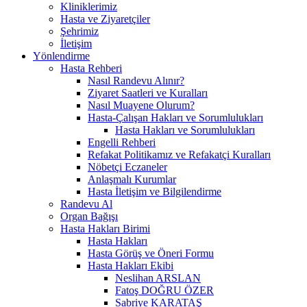
Kliniklerimiz
Hasta ve Ziyaretçiler
Şehrimiz
İletişim
Yönlendirme
Hasta Rehberi
Nasıl Randevu Alınır?
Ziyaret Saatleri ve Kuralları
Nasıl Muayene Olurum?
Hasta-Çalışan Hakları ve Sorumlulukları
Hasta Hakları ve Sorumlulukları
Engelli Rehberi
Refakat Politikamız ve Refakatçi Kuralları
Nöbetçi Eczaneler
Anlaşmalı Kurumlar
Hasta İletişim ve Bilgilendirme
Randevu Al
Organ Bağışı
Hasta Hakları Birimi
Hasta Hakları
Hasta Görüş ve Öneri Formu
Hasta Hakları Ekibi
Neslihan ARSLAN
Fatoş DOĞRU ÖZER
Sabriye KARATAŞ