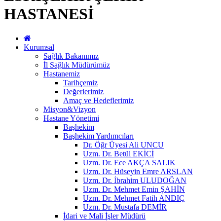
HASTANESİ
Kurumsal
Sağlık Bakanımız
İl Sağlık Müdürümüz
Hastanemiz
Tarihçemiz
Değerlerimiz
Amaç ve Hedeflerimiz
Misyon&Vizyon
Hastane Yönetimi
Başhekim
Başhekim Yardımcıları
Dr. Öğr Üyesi Ali UNCU
Uzm. Dr. Betül EKİCİ
Uzm. Dr. Ece AKÇA SALIK
Uzm. Dr. Hüseyin Emre ARSLAN
Uzm. Dr. İbrahim ULUDOĞAN
Uzm. Dr. Mehmet Emin ŞAHİN
Uzm. Dr. Mehmet Fatih ANDIÇ
Uzm. Dr. Mustafa DEMİR
İdari ve Mali İşler Müdürü