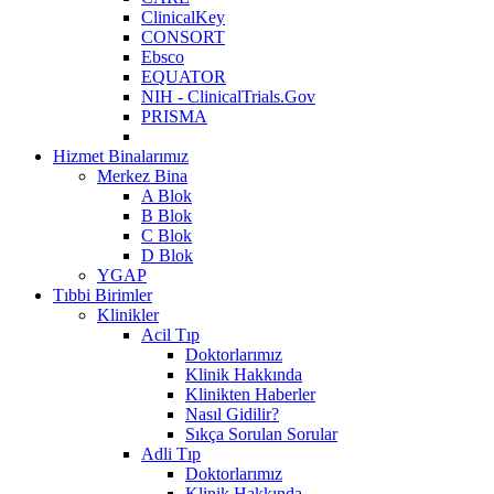
ClinicalKey
CONSORT
Ebsco
EQUATOR
NIH - ClinicalTrials.Gov
PRISMA
Hizmet Binalarımız
Merkez Bina
A Blok
B Blok
C Blok
D Blok
YGAP
Tıbbi Birimler
Klinikler
Acil Tıp
Doktorlarımız
Klinik Hakkında
Klinikten Haberler
Nasıl Gidilir?
Sıkça Sorulan Sorular
Adli Tıp
Doktorlarımız
Klinik Hakkında