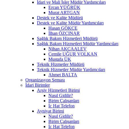
İdari ve Mali İşler Müdür Yardımcıları
Ercan YÜĞRÜK
Murat ARTGAN
Destek ve Kalite Müdürü
Destek ve Kalite Müdür Yardımcıları
Hasan GÖKÇE
İlhan ÖZÇINAR
Sağlık Bakım Hizmetleri Müdürü
Sağlık Bakım Hizmetleri Müdür Yardımcıları
Nihan AKÇAALEV
Cemile UĞUR VOLKAN
Mustafa ÜK
Teknik Hizmetler Müdürü
Teknik Hizmetler Müdür Yardımcıları
Ahmet BALTA
Organizasyon Şeması
İdari Birimler
Arşiv Hizmetleri Birimi
Nasıl Gidilir?
Birim Çalışanları
İç Hat Telefon
Ayniyat Birimi
Nasıl Gidilir?
Birim Çalışanları
İç Hat Telefon