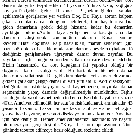
damarında yırtık tespit edilen 43 yaşında Yılmaz Uslu, sağlığına
kavuştu.Eskişehir Şehir Hastanesi Başhekimliğinden yapılan
açıklamada görüşlerine yer verilen Doç. Dr. Kaya, aortun kalpten
çıkan ana atar damar olduğunu belirterek, tüm hayati organlara
giden damarların göbek deliği hizasına kadar bu damardan
ayrıldığını bildirdi.Aortun ikiye ayrılıp her iki bacağın ana atar
damarını oluşturarak sonlandığını aktaran Kaya, şunları
kaydetti:"Bazı doğumsal kalp hastalıkları, marfan sendromu gibi
bazı bağ dokusu hastalıklarında aort damarı anevrizma (baloncuk)
dediğimiz genişlemelere uğrayarak damar duvarı zayıflar. Bu
zayıflama hiçbir bulgu vermeden yıllarca sinsice devam edebilir.
Bizim hastamızda da aort kapağının iki yapraklı olduğu bir
doğumsal kalp hastalığı vardı. Bu hastalık muhtemelen damar
duvarını zayıflatmıştı. Bu gibi durumlarda aort damarı duvarında
şiddetli çatlaklar gelişip damar duvarı yırtılabilir. 'Aort diseksiyonu'
dediğimiz bu hastalıkta yaşam, vakit kaybetmeden, bu yırtılan damar
segmentinin yapay damarla değiştirilmesiyle mümkündür. Teşhis
konduğunda vakit kaybetmeden tedavi edilse dahi hayati risk yüzde
40'tır. Ameliyat edilmediği her saat bu risk katlanarak artmaktadır. 43
yaşında hastamız başka bir merkezin acil servisine bel ağrısı
şikayetiyle başvuruyor ve aort diseksiyonu tanısı konuyor. Ameliyat
için bize danışıldı. Hemen ameliyathanemizi hazırladık ve başarılı
bir operasyon gerçekleştirdik."Kaya, hastanın operasyonun 5'inci
gününde taburcu edilmeye hazır olduğunu sözlerine ekledi.