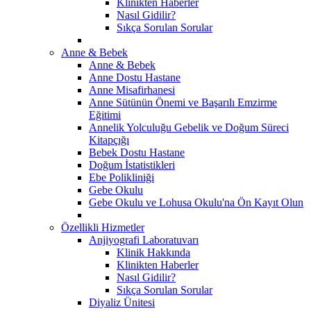
Klinikten Haberler
Nasıl Gidilir?
Sıkça Sorulan Sorular
Anne & Bebek
Anne & Bebek
Anne Dostu Hastane
Anne Misafirhanesi
Anne Sütünün Önemi ve Başarılı Emzirme
Eğitimi
Annelik Yolculuğu Gebelik ve Doğum Süreci
Kitapçığı
Bebek Dostu Hastane
Doğum İstatistikleri
Ebe Polikliniği
Gebe Okulu
Gebe Okulu ve Lohusa Okulu'na Ön Kayıt Olun
Özellikli Hizmetler
Anjiyografi Laboratuvarı
Klinik Hakkında
Klinikten Haberler
Nasıl Gidilir?
Sıkça Sorulan Sorular
Diyaliz Ünitesi