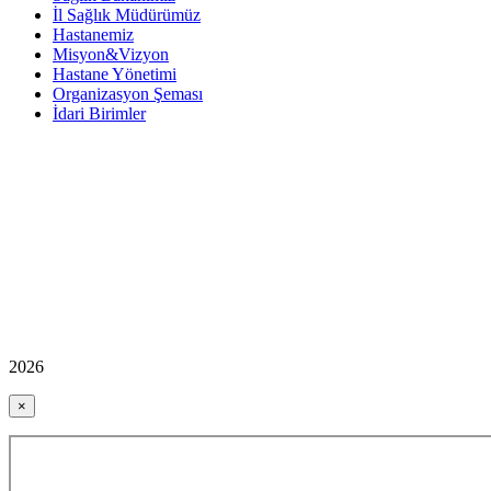
İl Sağlık Müdürümüz
Hastanemiz
Misyon&Vizyon
Hastane Yönetimi
Organizasyon Şeması
İdari Birimler
2026
×