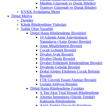
Minibüs Güzergah ve Durak Bilgileri
Tramvay Güzergah ve Durak Bilgileri
KVKK Aydınlatma Metni
Dijital Medya
Dergiler
Klinik Bilgilendirme Videoları
Sağlık Okur Yazarlığı
Dijital Hasta Bilgilendirme Broşürleri
10 Adımda Anne Adaylarımızın
Yanındayız (Anne Dostu) Broşürü
Anne Misafirhanesi Broşürü
Çocuk Gelişimi Broşürü
Diyabet Ayak Broşürü
Diyabet Okulu Broşürü
Diyabet Polikliniği Bilgilendirme Broşürü
Diyabette Gebelik Broşürü
Doğal Afetten Etkilenen Çocuk İletişimi
Broşürü
FTR Güvenli Yaşam Alanları Broşürü
Geriatri Atölyesi Broşürü
Dijital Hasta Bilgilendirme Formları
A Tipi Akut Viral Hepatit Bilgilendirme
Abortus İnmminens (Düşük Tehdidi)
Hakkında Bilgilendirme
Alerji Testleri Öncesi Kullanılması