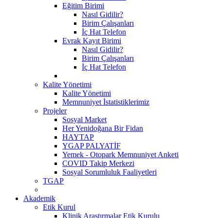
Eğitim Birimi
Nasıl Gidilir?
Birim Çalışanları
İç Hat Telefon
Evrak Kayıt Birimi
Nasıl Gidilir?
Birim Çalışanları
İç Hat Telefon
Kalite Yönetimi
Kalite Yönetimi
Memnuniyet İstatistiklerimiz
Projeler
Sosyal Market
Her Yenidoğana Bir Fidan
HAYTAP
YGAP PALYATİF
Yemek - Otopark Memnuniyet Anketi
COVID Takip Merkezi
Sosyal Sorumluluk Faaliyetleri
TGAP
Akademik
Etik Kurul
Klinik Araştırmalar Etik Kurulu