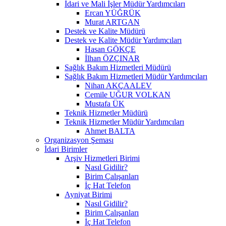
İdari ve Mali İşler Müdür Yardımcıları
Ercan YÜĞRÜK
Murat ARTGAN
Destek ve Kalite Müdürü
Destek ve Kalite Müdür Yardımcıları
Hasan GÖKÇE
İlhan ÖZÇINAR
Sağlık Bakım Hizmetleri Müdürü
Sağlık Bakım Hizmetleri Müdür Yardımcıları
Nihan AKÇAALEV
Cemile UĞUR VOLKAN
Mustafa ÜK
Teknik Hizmetler Müdürü
Teknik Hizmetler Müdür Yardımcıları
Ahmet BALTA
Organizasyon Şeması
İdari Birimler
Arşiv Hizmetleri Birimi
Nasıl Gidilir?
Birim Çalışanları
İç Hat Telefon
Ayniyat Birimi
Nasıl Gidilir?
Birim Çalışanları
İç Hat Telefon