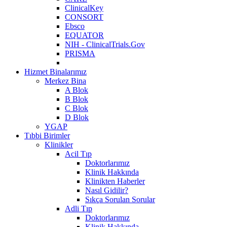
ClinicalKey
CONSORT
Ebsco
EQUATOR
NIH - ClinicalTrials.Gov
PRISMA
Hizmet Binalarımız
Merkez Bina
A Blok
B Blok
C Blok
D Blok
YGAP
Tıbbi Birimler
Klinikler
Acil Tıp
Doktorlarımız
Klinik Hakkında
Klinikten Haberler
Nasıl Gidilir?
Sıkça Sorulan Sorular
Adli Tıp
Doktorlarımız
Klinik Hakkında