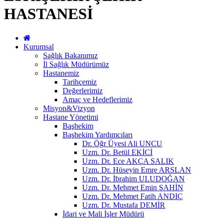
HASTANESİ
Kurumsal
Sağlık Bakanımız
İl Sağlık Müdürümüz
Hastanemiz
Tarihçemiz
Değerlerimiz
Amaç ve Hedeflerimiz
Misyon&Vizyon
Hastane Yönetimi
Başhekim
Başhekim Yardımcıları
Dr. Öğr Üyesi Ali UNCU
Uzm. Dr. Betül EKİCİ
Uzm. Dr. Ece AKÇA SALIK
Uzm. Dr. Hüseyin Emre ARSLAN
Uzm. Dr. İbrahim ULUDOĞAN
Uzm. Dr. Mehmet Emin ŞAHİN
Uzm. Dr. Mehmet Fatih ANDIÇ
Uzm. Dr. Mustafa DEMİR
İdari ve Mali İşler Müdürü