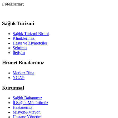
Fotoğraflar;
Sağlık Turizmi
Sağlık Turizmi Birimi
Kliniklerimiz
Hasta ve Ziyaretçiler
Şehrimiz
İletişim
Hizmet Binalarımız
Merkez Bina
YGAP
Kurumsal
Sağlık Bakanımız
İl Sağlık Müdürümüz
Hastanemiz
Misyon&Vizyon
Hastane Yönetimi