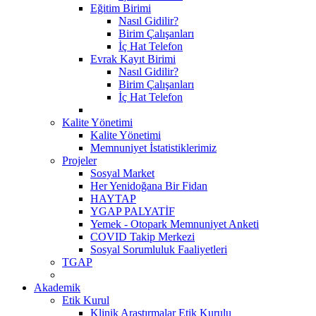
Eğitim Birimi
Nasıl Gidilir?
Birim Çalışanları
İç Hat Telefon
Evrak Kayıt Birimi
Nasıl Gidilir?
Birim Çalışanları
İç Hat Telefon
Kalite Yönetimi
Kalite Yönetimi
Memnuniyet İstatistiklerimiz
Projeler
Sosyal Market
Her Yenidoğana Bir Fidan
HAYTAP
YGAP PALYATİF
Yemek - Otopark Memnuniyet Anketi
COVID Takip Merkezi
Sosyal Sorumluluk Faaliyetleri
TGAP
Akademik
Etik Kurul
Klinik Araştırmalar Etik Kurulu