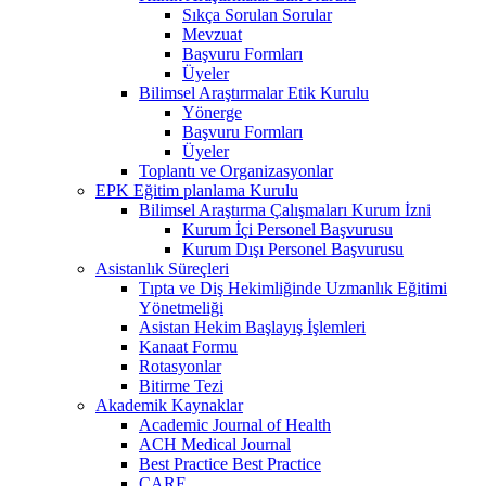
Sıkça Sorulan Sorular
Mevzuat
Başvuru Formları
Üyeler
Bilimsel Araştırmalar Etik Kurulu
Yönerge
Başvuru Formları
Üyeler
Toplantı ve Organizasyonlar
EPK Eğitim planlama Kurulu
Bilimsel Araştırma Çalışmaları Kurum İzni
Kurum İçi Personel Başvurusu
Kurum Dışı Personel Başvurusu
Asistanlık Süreçleri
Tıpta ve Diş Hekimliğinde Uzmanlık Eğitimi
Yönetmeliği
Asistan Hekim Başlayış İşlemleri
Kanaat Formu
Rotasyonlar
Bitirme Tezi
Akademik Kaynaklar
Academic Journal of Health
ACH Medical Journal
Best Practice Best Practice
CARE