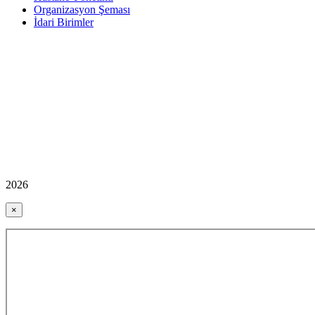
Organizasyon Şeması
İdari Birimler
2026
×