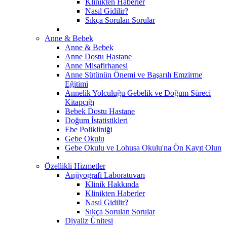
Klinikten Haberler
Nasıl Gidilir?
Sıkça Sorulan Sorular
Anne & Bebek
Anne & Bebek
Anne Dostu Hastane
Anne Misafirhanesi
Anne Sütünün Önemi ve Başarılı Emzirme
Eğitimi
Annelik Yolculuğu Gebelik ve Doğum Süreci
Kitapçığı
Bebek Dostu Hastane
Doğum İstatistikleri
Ebe Polikliniği
Gebe Okulu
Gebe Okulu ve Lohusa Okulu'na Ön Kayıt Olun
Özellikli Hizmetler
Anjiyografi Laboratuvarı
Klinik Hakkında
Klinikten Haberler
Nasıl Gidilir?
Sıkça Sorulan Sorular
Diyaliz Ünitesi