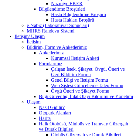
Nazmiye EKER
Bilgilendirme Broşürleri
Hasta Bilgilendirme Broşürü
Hasta Hakları Broşürü
e-Nabız (Laboratuvar Sonuçları)
MHRS Randevu Sistemi
İletişim/ Ulaşım
İletişim
Bildirim, Form ve Anketlerimiz
Anketlerimiz
Kurumsal İletişim Anketi
Formlarımız
Çalışan İstek, Şikayet, Övgü, Öneri ve
Geri Bİldirim Formu
Genel Bilgi ve İletişim Formu
Web Sistesi Güncelleme Talep Formu
Övgü Öneri ve Şikayet Formu
Bilgi Güvenliği İhlal Olayı Bildirimi ve Yönetimi
Ulaşım
Nasıl Gidilir?
Otopark Alanları
Harita
Halk Otobüsü, Minibüs ve Tramvay Güzergah
ve Durak Bilgileri
Otobüs Güzergah ve Durak Bilgileri