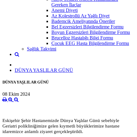
Gereken İlaçlar
Anemi Diyeti
Az Kolestrollü Az Yağlı Diyet
Bademcik Ameliyatında Öneriler
Bel Egzersizleri Bilgilendirme Formu
Boyun Egzersizleri Bilgilendirme Formu
Brucelloz Hastalığı Bilgi Formu
Çocuk EEG Hasta Bilgilendirme Formu
Sağlık Takvimi
DÜNYA YAŞLILAR GÜNÜ
DÜNYA YAŞLILAR GÜNÜ
08 Ekim 2024
Eskişehir Şehir Hastanemizde Dünya Yaşlılar Günü sebebiyle
Geriatri polikliniğimize gelen kıymetli büyüklerimize hastane
idaremizce anlamlı ziyaret gerçekleştirildi.