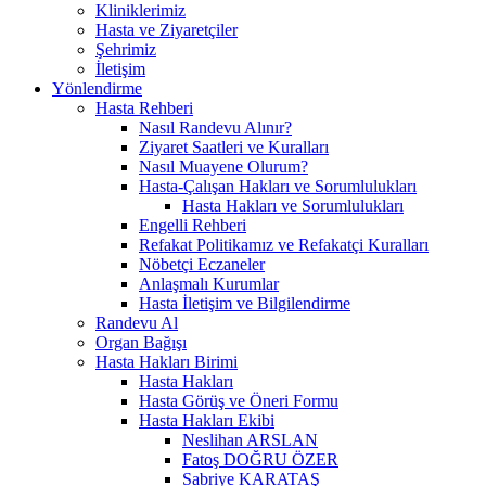
Kliniklerimiz
Hasta ve Ziyaretçiler
Şehrimiz
İletişim
Yönlendirme
Hasta Rehberi
Nasıl Randevu Alınır?
Ziyaret Saatleri ve Kuralları
Nasıl Muayene Olurum?
Hasta-Çalışan Hakları ve Sorumlulukları
Hasta Hakları ve Sorumlulukları
Engelli Rehberi
Refakat Politikamız ve Refakatçi Kuralları
Nöbetçi Eczaneler
Anlaşmalı Kurumlar
Hasta İletişim ve Bilgilendirme
Randevu Al
Organ Bağışı
Hasta Hakları Birimi
Hasta Hakları
Hasta Görüş ve Öneri Formu
Hasta Hakları Ekibi
Neslihan ARSLAN
Fatoş DOĞRU ÖZER
Sabriye KARATAŞ