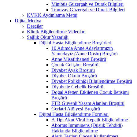
Minibüs Güzergah ve Durak Bilgileri
Tramvay Güzergah ve Durak Bilgileri
KVKK Aydınlatma Metni
Dijital Medya
Dergiler
Klinik Bilgilendirme Videoları
Sağlık Okur Yazarlığı
Dijital Hasta Bilgilendirme Broşürleri
10 Adımda Anne Adaylarımızın
Yanındayız (Anne Dostu) Broşürü
Anne Misafirhanesi Broşürü
Çocuk Gelişimi Broşürü
Diyabet Ayak Broşürü
Diyabet Okulu Broşürü
Diyabet Polikliniği Bilgilendirme Broşürü
Diyabette Gebelik Broşürü
Doğal Afetten Etkilenen Çocuk İletişimi
Broşürü
FTR Güvenli Yaşam Alanları Broşürü
Geriatri Atölyesi Broşürü
Dijital Hasta Bilgilendirme Formları
A Tipi Akut Viral Hepatit Bilgilendirme
Abortus İnmminens (Düşük Tehdidi)
Hakkında Bilgilendirme
Alerji Testleri Öncesi Kullanılması