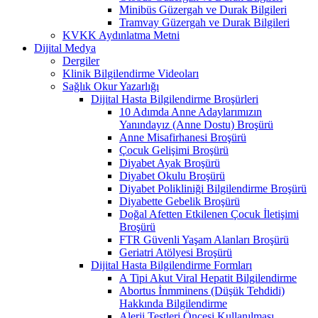
Minibüs Güzergah ve Durak Bilgileri
Tramvay Güzergah ve Durak Bilgileri
KVKK Aydınlatma Metni
Dijital Medya
Dergiler
Klinik Bilgilendirme Videoları
Sağlık Okur Yazarlığı
Dijital Hasta Bilgilendirme Broşürleri
10 Adımda Anne Adaylarımızın
Yanındayız (Anne Dostu) Broşürü
Anne Misafirhanesi Broşürü
Çocuk Gelişimi Broşürü
Diyabet Ayak Broşürü
Diyabet Okulu Broşürü
Diyabet Polikliniği Bilgilendirme Broşürü
Diyabette Gebelik Broşürü
Doğal Afetten Etkilenen Çocuk İletişimi
Broşürü
FTR Güvenli Yaşam Alanları Broşürü
Geriatri Atölyesi Broşürü
Dijital Hasta Bilgilendirme Formları
A Tipi Akut Viral Hepatit Bilgilendirme
Abortus İnmminens (Düşük Tehdidi)
Hakkında Bilgilendirme
Alerji Testleri Öncesi Kullanılması