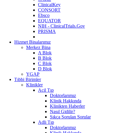
ClinicalKey
CONSORT
Ebsco
EQUATOR
NIH - ClinicalTrials.Gov
PRISMA
Hizmet Binalarımız
Merkez Bina
A Blok
B Blok
C Blok
D Blok
YGAP
Tıbbi Birimler
Klinikler
Acil Tıp
Doktorlarımız
Klinik Hakkında
Klinikten Haberler
Nasıl Gidilir?
Sıkça Sorulan Sorular
Adli Tıp
Doktorlarımız
Klinik Hakkında