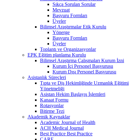
Sıkça Sorulan Sorular
Mevzuat
Başvuru Formları
Üyeler
Bilimsel Araştırmalar Etik Kurulu
Yönerge
Başvuru Formları
Üyeler
Toplantı ve Organizasyonlar
EPK Eğitim planlama Kurulu
Bilimsel Araştırma Çalışmaları Kurum İzni
Kurum İçi Personel Başvurusu
Kurum Dışı Personel Başvurusu
Asistanlık Süreçleri
Tıpta ve Diş Hekimliğinde Uzmanlık Eğitimi
Yönetmeliği
Asistan Hekim Başlayış İşlemleri
Kanaat Formu
Rotasyonlar
Bitirme Tezi
Akademik Kaynaklar
Academic Journal of Health
ACH Medical Journal
Best Practice Best Practice
CARE