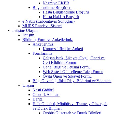
Nazmiye EKER
Bilgilendirme Broşürleri
Hasta Bilgilendirme Broşürü
Hasta Hakları Broşürü
e-Nabız (Laboratuvar Sonuçları)
MHRS Randevu Sistemi
İletişim/ Ulaşım
İletişim
Bildirim, Form ve Anketlerimiz
Anketlerimiz
Kurumsal İletişim Anketi
Formlarımız
Çalışan İstek, Şikayet, Övgü, Öneri ve
Geri Bİldirim Formu
Genel Bilgi ve İletişim Formu
Web Sistesi Güncelleme Talep Formu
Övgü Öneri ve Şikayet Formu
Bilgi Güvenliği İhlal Olayı Bildirimi ve Yönetimi
Ulaşım
Nasıl Gidilir?
Otopark Alanları
Harita
Halk Otobüsü, Minibüs ve Tramvay Güzergah
ve Durak Bilgileri
Otobüs Güzergah ve Durak Bilgileri