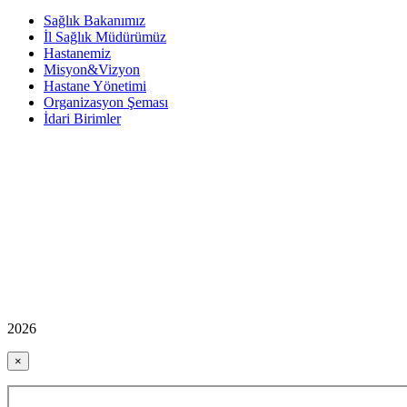
Sağlık Bakanımız
İl Sağlık Müdürümüz
Hastanemiz
Misyon&Vizyon
Hastane Yönetimi
Organizasyon Şeması
İdari Birimler
2026
×