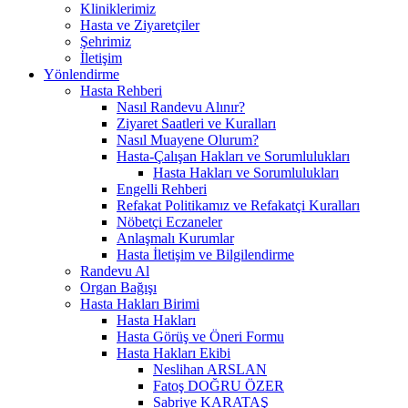
Kliniklerimiz
Hasta ve Ziyaretçiler
Şehrimiz
İletişim
Yönlendirme
Hasta Rehberi
Nasıl Randevu Alınır?
Ziyaret Saatleri ve Kuralları
Nasıl Muayene Olurum?
Hasta-Çalışan Hakları ve Sorumlulukları
Hasta Hakları ve Sorumlulukları
Engelli Rehberi
Refakat Politikamız ve Refakatçi Kuralları
Nöbetçi Eczaneler
Anlaşmalı Kurumlar
Hasta İletişim ve Bilgilendirme
Randevu Al
Organ Bağışı
Hasta Hakları Birimi
Hasta Hakları
Hasta Görüş ve Öneri Formu
Hasta Hakları Ekibi
Neslihan ARSLAN
Fatoş DOĞRU ÖZER
Sabriye KARATAŞ