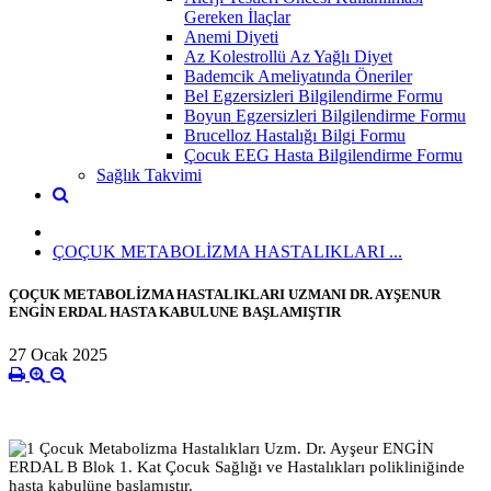
Gereken İlaçlar
Anemi Diyeti
Az Kolestrollü Az Yağlı Diyet
Bademcik Ameliyatında Öneriler
Bel Egzersizleri Bilgilendirme Formu
Boyun Egzersizleri Bilgilendirme Formu
Brucelloz Hastalığı Bilgi Formu
Çocuk EEG Hasta Bilgilendirme Formu
Sağlık Takvimi
ÇOÇUK METABOLİZMA HASTALIKLARI ...
ÇOÇUK METABOLİZMA HASTALIKLARI UZMANI DR. AYŞENUR
ENGİN ERDAL HASTA KABULUNE BAŞLAMIŞTIR
27 Ocak 2025
Çocuk Metabolizma Hastalıkları Uzm. Dr. Ayşeur ENGİN
ERDAL B Blok 1. Kat Çocuk Sağlığı ve Hastalıkları polikliniğinde
hasta kabulüne başlamıştır.