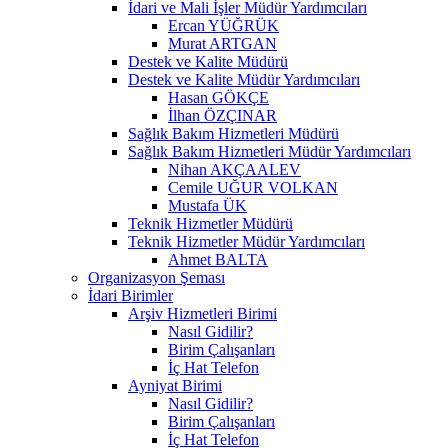
İdari ve Mali İşler Müdür Yardımcıları
Ercan YÜĞRÜK
Murat ARTGAN
Destek ve Kalite Müdürü
Destek ve Kalite Müdür Yardımcıları
Hasan GÖKÇE
İlhan ÖZÇINAR
Sağlık Bakım Hizmetleri Müdürü
Sağlık Bakım Hizmetleri Müdür Yardımcıları
Nihan AKÇAALEV
Cemile UĞUR VOLKAN
Mustafa ÜK
Teknik Hizmetler Müdürü
Teknik Hizmetler Müdür Yardımcıları
Ahmet BALTA
Organizasyon Şeması
İdari Birimler
Arşiv Hizmetleri Birimi
Nasıl Gidilir?
Birim Çalışanları
İç Hat Telefon
Ayniyat Birimi
Nasıl Gidilir?
Birim Çalışanları
İç Hat Telefon