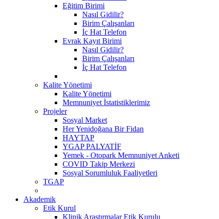
Eğitim Birimi
Nasıl Gidilir?
Birim Çalışanları
İç Hat Telefon
Evrak Kayıt Birimi
Nasıl Gidilir?
Birim Çalışanları
İç Hat Telefon
Kalite Yönetimi
Kalite Yönetimi
Memnuniyet İstatistiklerimiz
Projeler
Sosyal Market
Her Yenidoğana Bir Fidan
HAYTAP
YGAP PALYATİF
Yemek - Otopark Memnuniyet Anketi
COVID Takip Merkezi
Sosyal Sorumluluk Faaliyetleri
TGAP
Akademik
Etik Kurul
Klinik Araştırmalar Etik Kurulu