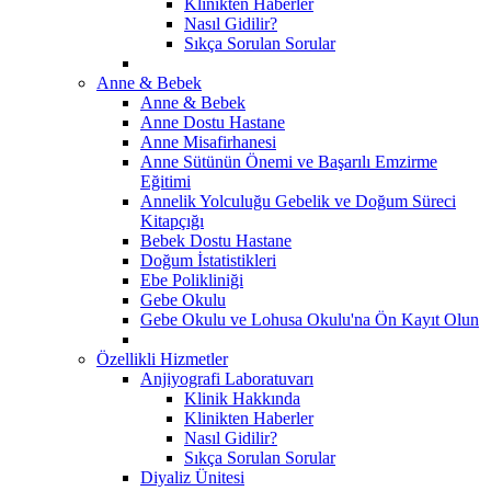
Klinikten Haberler
Nasıl Gidilir?
Sıkça Sorulan Sorular
Anne & Bebek
Anne & Bebek
Anne Dostu Hastane
Anne Misafirhanesi
Anne Sütünün Önemi ve Başarılı Emzirme
Eğitimi
Annelik Yolculuğu Gebelik ve Doğum Süreci
Kitapçığı
Bebek Dostu Hastane
Doğum İstatistikleri
Ebe Polikliniği
Gebe Okulu
Gebe Okulu ve Lohusa Okulu'na Ön Kayıt Olun
Özellikli Hizmetler
Anjiyografi Laboratuvarı
Klinik Hakkında
Klinikten Haberler
Nasıl Gidilir?
Sıkça Sorulan Sorular
Diyaliz Ünitesi