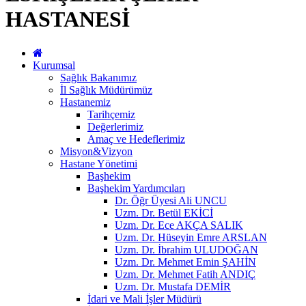
HASTANESİ
Kurumsal
Sağlık Bakanımız
İl Sağlık Müdürümüz
Hastanemiz
Tarihçemiz
Değerlerimiz
Amaç ve Hedeflerimiz
Misyon&Vizyon
Hastane Yönetimi
Başhekim
Başhekim Yardımcıları
Dr. Öğr Üyesi Ali UNCU
Uzm. Dr. Betül EKİCİ
Uzm. Dr. Ece AKÇA SALIK
Uzm. Dr. Hüseyin Emre ARSLAN
Uzm. Dr. İbrahim ULUDOĞAN
Uzm. Dr. Mehmet Emin ŞAHİN
Uzm. Dr. Mehmet Fatih ANDIÇ
Uzm. Dr. Mustafa DEMİR
İdari ve Mali İşler Müdürü