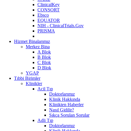
ClinicalKey
CONSORT
Ebsco
EQUATOR
NIH - ClinicalTrials.Gov
PRISMA
Hizmet Binalarımız
Merkez Bina
A Blok
B Blok
C Blok
D Blok
YGAP
Tıbbi Birimler
Klinikler
Acil Tıp
Doktorlarımız
Klinik Hakkında
Klinikten Haberler
Nasıl Gidilir?
Sıkça Sorulan Sorular
Adli Tıp
Doktorlarımız
Klinik Hakkında