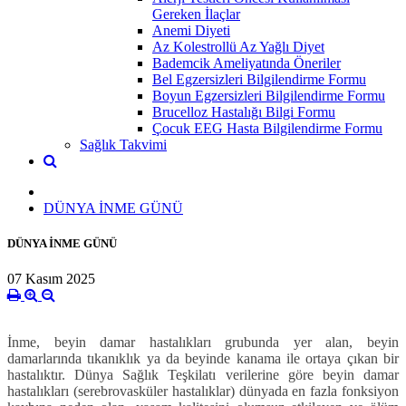
Gereken İlaçlar
Anemi Diyeti
Az Kolestrollü Az Yağlı Diyet
Bademcik Ameliyatında Öneriler
Bel Egzersizleri Bilgilendirme Formu
Boyun Egzersizleri Bilgilendirme Formu
Brucelloz Hastalığı Bilgi Formu
Çocuk EEG Hasta Bilgilendirme Formu
Sağlık Takvimi
DÜNYA İNME GÜNÜ
DÜNYA İNME GÜNÜ
07 Kasım 2025
İnme, beyin damar hastalıkları grubunda yer alan, beyin
damarlarında tıkanıklık ya da beyinde kanama ile ortaya çıkan bir
hastalıktır. Dünya Sağlık Teşkilatı verilerine göre beyin damar
hastalıkları (serebrovasküler hastalıklar) dünyada en fazla fonksiyon