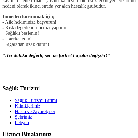
kaybına neden olan, yaşam kalitesini olumsuz etkileyen ve ölüm
nedeni olarak ikinci sırada yer alan hastalık grubudur.
İnmeden korunmak için;
- Aile hekiminize başvurun!
- Risk değerlendirmenizi yaptırın!
- Sağlıklı beslenin!
- Hareket edin!
- Sigaradan uzak durun!
“Her
dakika
değerli;
sen
de
fark
et
hayatın
değişsin!
”
Sağlık Turizmi
Sağlık Turizmi Birimi
Kliniklerimiz
Hasta ve Ziyaretçiler
Şehrimiz
İletişim
Hizmet Binalarımız