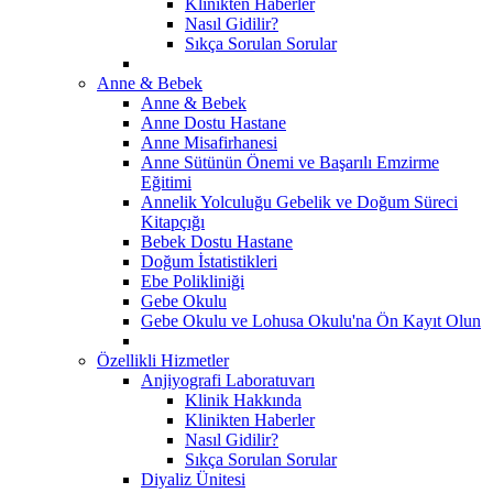
Klinikten Haberler
Nasıl Gidilir?
Sıkça Sorulan Sorular
Anne & Bebek
Anne & Bebek
Anne Dostu Hastane
Anne Misafirhanesi
Anne Sütünün Önemi ve Başarılı Emzirme
Eğitimi
Annelik Yolculuğu Gebelik ve Doğum Süreci
Kitapçığı
Bebek Dostu Hastane
Doğum İstatistikleri
Ebe Polikliniği
Gebe Okulu
Gebe Okulu ve Lohusa Okulu'na Ön Kayıt Olun
Özellikli Hizmetler
Anjiyografi Laboratuvarı
Klinik Hakkında
Klinikten Haberler
Nasıl Gidilir?
Sıkça Sorulan Sorular
Diyaliz Ünitesi