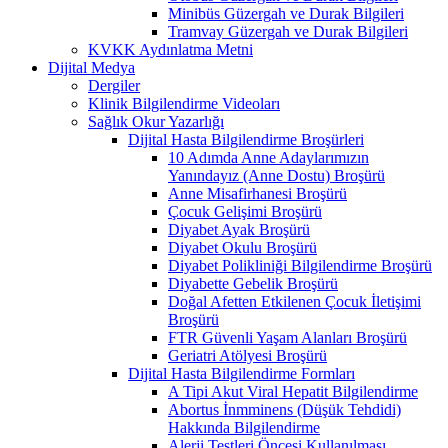
Minibüs Güzergah ve Durak Bilgileri
Tramvay Güzergah ve Durak Bilgileri
KVKK Aydınlatma Metni
Dijital Medya
Dergiler
Klinik Bilgilendirme Videoları
Sağlık Okur Yazarlığı
Dijital Hasta Bilgilendirme Broşürleri
10 Adımda Anne Adaylarımızın
Yanındayız (Anne Dostu) Broşürü
Anne Misafirhanesi Broşürü
Çocuk Gelişimi Broşürü
Diyabet Ayak Broşürü
Diyabet Okulu Broşürü
Diyabet Polikliniği Bilgilendirme Broşürü
Diyabette Gebelik Broşürü
Doğal Afetten Etkilenen Çocuk İletişimi
Broşürü
FTR Güvenli Yaşam Alanları Broşürü
Geriatri Atölyesi Broşürü
Dijital Hasta Bilgilendirme Formları
A Tipi Akut Viral Hepatit Bilgilendirme
Abortus İnmminens (Düşük Tehdidi)
Hakkında Bilgilendirme
Alerji Testleri Öncesi Kullanılması