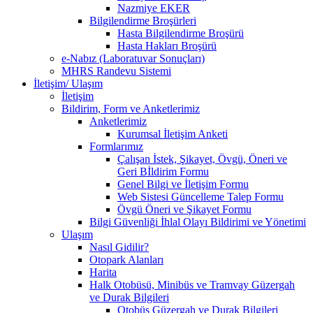
Nazmiye EKER
Bilgilendirme Broşürleri
Hasta Bilgilendirme Broşürü
Hasta Hakları Broşürü
e-Nabız (Laboratuvar Sonuçları)
MHRS Randevu Sistemi
İletişim/ Ulaşım
İletişim
Bildirim, Form ve Anketlerimiz
Anketlerimiz
Kurumsal İletişim Anketi
Formlarımız
Çalışan İstek, Şikayet, Övgü, Öneri ve
Geri Bİldirim Formu
Genel Bilgi ve İletişim Formu
Web Sistesi Güncelleme Talep Formu
Övgü Öneri ve Şikayet Formu
Bilgi Güvenliği İhlal Olayı Bildirimi ve Yönetimi
Ulaşım
Nasıl Gidilir?
Otopark Alanları
Harita
Halk Otobüsü, Minibüs ve Tramvay Güzergah
ve Durak Bilgileri
Otobüs Güzergah ve Durak Bilgileri