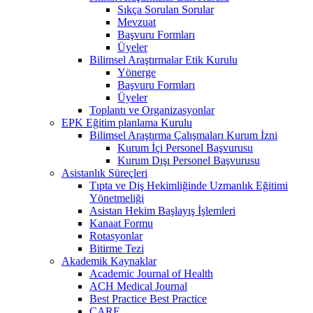
Sıkça Sorulan Sorular
Mevzuat
Başvuru Formları
Üyeler
Bilimsel Araştırmalar Etik Kurulu
Yönerge
Başvuru Formları
Üyeler
Toplantı ve Organizasyonlar
EPK Eğitim planlama Kurulu
Bilimsel Araştırma Çalışmaları Kurum İzni
Kurum İçi Personel Başvurusu
Kurum Dışı Personel Başvurusu
Asistanlık Süreçleri
Tıpta ve Diş Hekimliğinde Uzmanlık Eğitimi
Yönetmeliği
Asistan Hekim Başlayış İşlemleri
Kanaat Formu
Rotasyonlar
Bitirme Tezi
Akademik Kaynaklar
Academic Journal of Health
ACH Medical Journal
Best Practice Best Practice
CARE