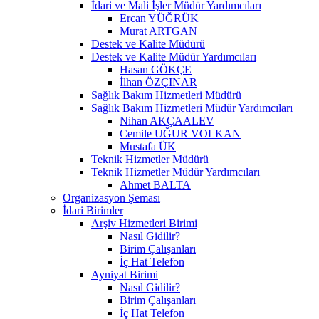
İdari ve Mali İşler Müdür Yardımcıları
Ercan YÜĞRÜK
Murat ARTGAN
Destek ve Kalite Müdürü
Destek ve Kalite Müdür Yardımcıları
Hasan GÖKÇE
İlhan ÖZÇINAR
Sağlık Bakım Hizmetleri Müdürü
Sağlık Bakım Hizmetleri Müdür Yardımcıları
Nihan AKÇAALEV
Cemile UĞUR VOLKAN
Mustafa ÜK
Teknik Hizmetler Müdürü
Teknik Hizmetler Müdür Yardımcıları
Ahmet BALTA
Organizasyon Şeması
İdari Birimler
Arşiv Hizmetleri Birimi
Nasıl Gidilir?
Birim Çalışanları
İç Hat Telefon
Ayniyat Birimi
Nasıl Gidilir?
Birim Çalışanları
İç Hat Telefon