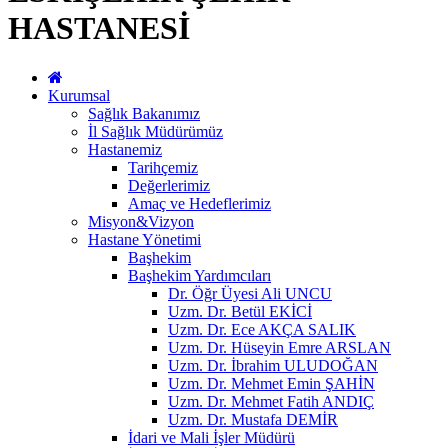
HASTANESİ
Kurumsal
Sağlık Bakanımız
İl Sağlık Müdürümüz
Hastanemiz
Tarihçemiz
Değerlerimiz
Amaç ve Hedeflerimiz
Misyon&Vizyon
Hastane Yönetimi
Başhekim
Başhekim Yardımcıları
Dr. Öğr Üyesi Ali UNCU
Uzm. Dr. Betül EKİCİ
Uzm. Dr. Ece AKÇA SALIK
Uzm. Dr. Hüseyin Emre ARSLAN
Uzm. Dr. İbrahim ULUDOĞAN
Uzm. Dr. Mehmet Emin ŞAHİN
Uzm. Dr. Mehmet Fatih ANDIÇ
Uzm. Dr. Mustafa DEMİR
İdari ve Mali İşler Müdürü