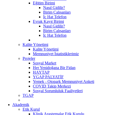
Eğitim Birimi
Nasıl Gidilir?
Birim Çalışanları
İç Hat Telefon
Evrak Kayıt Birimi
Nasıl Gidilir?
Birim Çalışanları
İç Hat Telefon
Kalite Yönetimi
Kalite Yönetimi
Memnuniyet İstatistiklerimiz
Projeler
Sosyal Market
Her Yenidoğana Bir Fidan
HAYTAP
YGAP PALYATİF
Yemek - Otopark Memnuniyet Anketi
COVID Takip Merkezi
Sosyal Sorumluluk Faaliyetleri
TGAP
Akademik
Etik Kurul
Klinik Araştırmalar Etik Kurulu