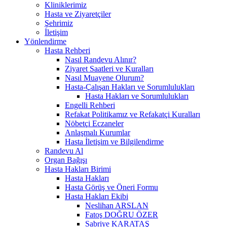
Kliniklerimiz
Hasta ve Ziyaretçiler
Şehrimiz
İletişim
Yönlendirme
Hasta Rehberi
Nasıl Randevu Alınır?
Ziyaret Saatleri ve Kuralları
Nasıl Muayene Olurum?
Hasta-Çalışan Hakları ve Sorumlulukları
Hasta Hakları ve Sorumlulukları
Engelli Rehberi
Refakat Politikamız ve Refakatçi Kuralları
Nöbetçi Eczaneler
Anlaşmalı Kurumlar
Hasta İletişim ve Bilgilendirme
Randevu Al
Organ Bağışı
Hasta Hakları Birimi
Hasta Hakları
Hasta Görüş ve Öneri Formu
Hasta Hakları Ekibi
Neslihan ARSLAN
Fatoş DOĞRU ÖZER
Sabriye KARATAŞ