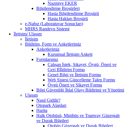
Nazmiye EKER
Bilgilendirme Broşürleri
Hasta Bilgilendirme Broşürü
Hasta Hakları Broşürü
e-Nabız (Laboratuvar Sonuçları)
MHRS Randevu Sistemi
İletişim/ Ulaşım
İletişim
Bildirim, Form ve Anketlerimiz
Anketlerimiz
Kurumsal İletişim Anketi
Formlarımız
Çalışan İstek, Şikayet, Övgü, Öneri ve
Geri Bİldirim Formu
Genel Bilgi ve İletişim Formu
Web Sistesi Güncelleme Talep Formu
Övgü Öneri ve Şikayet Formu
Bilgi Güvenliği İhlal Olayı Bildirimi ve Yönetimi
Ulaşım
Nasıl Gidilir?
Otopark Alanları
Harita
Halk Otobüsü, Minibüs ve Tramvay Güzergah
ve Durak Bilgileri
Otobüs Güzergah ve Durak Bilgileri