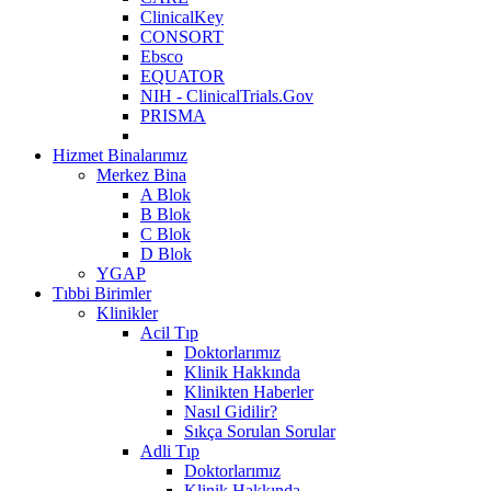
ClinicalKey
CONSORT
Ebsco
EQUATOR
NIH - ClinicalTrials.Gov
PRISMA
Hizmet Binalarımız
Merkez Bina
A Blok
B Blok
C Blok
D Blok
YGAP
Tıbbi Birimler
Klinikler
Acil Tıp
Doktorlarımız
Klinik Hakkında
Klinikten Haberler
Nasıl Gidilir?
Sıkça Sorulan Sorular
Adli Tıp
Doktorlarımız
Klinik Hakkında