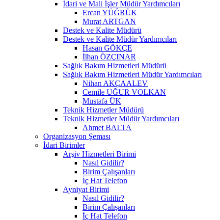
İdari ve Mali İşler Müdür Yardımcıları
Ercan YÜĞRÜK
Murat ARTGAN
Destek ve Kalite Müdürü
Destek ve Kalite Müdür Yardımcıları
Hasan GÖKÇE
İlhan ÖZÇINAR
Sağlık Bakım Hizmetleri Müdürü
Sağlık Bakım Hizmetleri Müdür Yardımcıları
Nihan AKÇAALEV
Cemile UĞUR VOLKAN
Mustafa ÜK
Teknik Hizmetler Müdürü
Teknik Hizmetler Müdür Yardımcıları
Ahmet BALTA
Organizasyon Şeması
İdari Birimler
Arşiv Hizmetleri Birimi
Nasıl Gidilir?
Birim Çalışanları
İç Hat Telefon
Ayniyat Birimi
Nasıl Gidilir?
Birim Çalışanları
İç Hat Telefon