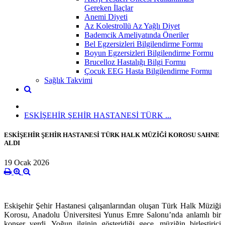
Gereken İlaçlar
Anemi Diyeti
Az Kolestrollü Az Yağlı Diyet
Bademcik Ameliyatında Öneriler
Bel Egzersizleri Bilgilendirme Formu
Boyun Egzersizleri Bilgilendirme Formu
Brucelloz Hastalığı Bilgi Formu
Çocuk EEG Hasta Bilgilendirme Formu
Sağlık Takvimi
ESKİŞEHİR ŞEHİR HASTANESİ TÜRK ...
ESKİŞEHİR ŞEHİR HASTANESİ TÜRK HALK MÜZİĞİ KOROSU SAHNE
ALDI
19 Ocak 2026
Eskişehir Şehir Hastanesi çalışanlarından oluşan Türk Halk Müziği
Korosu, Anadolu Üniversitesi Yunus Emre Salonu’nda anlamlı bir
konser verdi. Yoğun ilginin gösteridiği gece, müziğin birleştirici