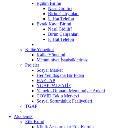
Eğitim Birimi
Nasıl Gidilir?
Birim Çalışanları
İç Hat Telefon
Evrak Kayıt Birimi
Nasıl Gidilir?
Birim Çalışanları
İç Hat Telefon
Kalite Yönetimi
Kalite Yönetimi
Memnuniyet İstatistiklerimiz
Projeler
Sosyal Market
Her Yenidoğana Bir Fidan
HAYTAP
YGAP PALYATİF
Yemek - Otopark Memnuniyet Anketi
COVID Takip Merkezi
Sosyal Sorumluluk Faaliyetleri
TGAP
Akademik
Etik Kurul
Klinik Araştırmalar Etik Kurulu