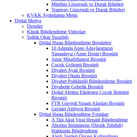
Minibüs Güzergah ve Durak Bilgileri
Tramvay Güzergah ve Durak Bilgileri
KVKK Aydınlatma Metni
Dijital Medya
Dergiler
Klinik Bilgilendirme Videoları
Sağlık Okur Yazarlığı
Dijital Hasta Bilgilendirme Broşürleri
10 Adımda Anne Adaylarımızın
Yanındayız (Anne Dostu) Broşürü
Anne Misafirhanesi Broşürü
Çocuk Gelişimi Broşürü
Diyabet Ayak Broşürü
Diyabet Okulu Broşürü
Diyabet Polikliniği Bilgilendirme Broşürü
Diyabette Gebelik Broşürü
Doğal Afetten Etkilenen Çocuk İletişimi
Broşürü
FTR Güvenli Yaşam Alanları Broşürü
Geriatri Atölyesi Broşürü
Dijital Hasta Bilgilendirme Formları
A Tipi Akut Viral Hepatit Bilgilendirme
Abortus İnmminens (Düşük Tehdidi)
Hakkında Bilgilendirme
Alerji Testleri Öncesi Kullanılması