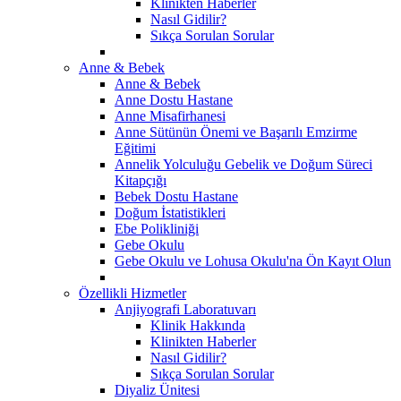
Klinikten Haberler
Nasıl Gidilir?
Sıkça Sorulan Sorular
Anne & Bebek
Anne & Bebek
Anne Dostu Hastane
Anne Misafirhanesi
Anne Sütünün Önemi ve Başarılı Emzirme
Eğitimi
Annelik Yolculuğu Gebelik ve Doğum Süreci
Kitapçığı
Bebek Dostu Hastane
Doğum İstatistikleri
Ebe Polikliniği
Gebe Okulu
Gebe Okulu ve Lohusa Okulu'na Ön Kayıt Olun
Özellikli Hizmetler
Anjiyografi Laboratuvarı
Klinik Hakkında
Klinikten Haberler
Nasıl Gidilir?
Sıkça Sorulan Sorular
Diyaliz Ünitesi