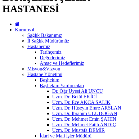
HASTANESİ
Kurumsal
Sağlık Bakanımız
İl Sağlık Müdürümüz
Hastanemiz
Tarihçemiz
Değerlerimiz
Amaç ve Hedeflerimiz
Misyon&Vizyon
Hastane Yönetimi
Başhekim
Başhekim Yardımcıları
Dr. Öğr Üyesi Ali UNCU
Uzm. Dr. Betül EKİCİ
Uzm. Dr. Ece AKÇA SALIK
Uzm. Dr. Hüseyin Emre ARSLAN
Uzm. Dr. İbrahim ULUDOĞAN
Uzm. Dr. Mehmet Emin ŞAHİN
Uzm. Dr. Mehmet Fatih ANDIÇ
Uzm. Dr. Mustafa DEMİR
İdari ve Mali İşler Müdürü