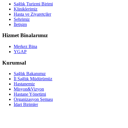
Sağlık Turizmi Birimi
Kliniklerimiz
Hasta ve Ziyaretçiler
Şehrimiz
İletişim
Hizmet Binalarımız
Merkez Bina
YGAP
Kurumsal
Sağlık Bakanımız
İl Sağlık Müdürümüz
Hastanemiz
Misyon&Vizyon
Hastane Yönetimi
Organizasyon Şeması
İdari Birimler