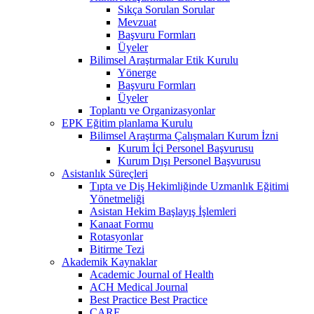
Sıkça Sorulan Sorular
Mevzuat
Başvuru Formları
Üyeler
Bilimsel Araştırmalar Etik Kurulu
Yönerge
Başvuru Formları
Üyeler
Toplantı ve Organizasyonlar
EPK Eğitim planlama Kurulu
Bilimsel Araştırma Çalışmaları Kurum İzni
Kurum İçi Personel Başvurusu
Kurum Dışı Personel Başvurusu
Asistanlık Süreçleri
Tıpta ve Diş Hekimliğinde Uzmanlık Eğitimi
Yönetmeliği
Asistan Hekim Başlayış İşlemleri
Kanaat Formu
Rotasyonlar
Bitirme Tezi
Akademik Kaynaklar
Academic Journal of Health
ACH Medical Journal
Best Practice Best Practice
CARE