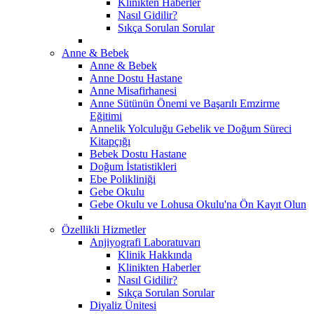
Klinikten Haberler
Nasıl Gidilir?
Sıkça Sorulan Sorular
Anne & Bebek
Anne & Bebek
Anne Dostu Hastane
Anne Misafirhanesi
Anne Sütünün Önemi ve Başarılı Emzirme
Eğitimi
Annelik Yolculuğu Gebelik ve Doğum Süreci
Kitapçığı
Bebek Dostu Hastane
Doğum İstatistikleri
Ebe Polikliniği
Gebe Okulu
Gebe Okulu ve Lohusa Okulu'na Ön Kayıt Olun
Özellikli Hizmetler
Anjiyografi Laboratuvarı
Klinik Hakkında
Klinikten Haberler
Nasıl Gidilir?
Sıkça Sorulan Sorular
Diyaliz Ünitesi