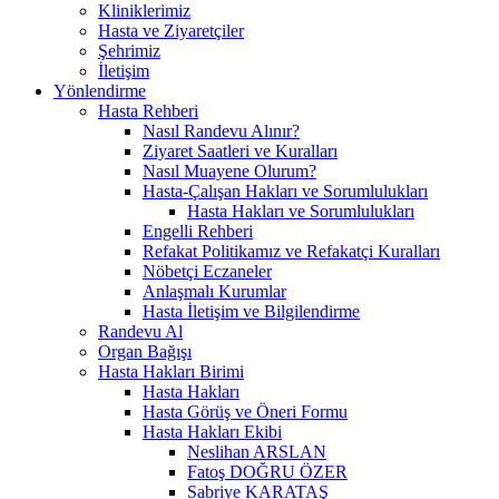
Kliniklerimiz
Hasta ve Ziyaretçiler
Şehrimiz
İletişim
Yönlendirme
Hasta Rehberi
Nasıl Randevu Alınır?
Ziyaret Saatleri ve Kuralları
Nasıl Muayene Olurum?
Hasta-Çalışan Hakları ve Sorumlulukları
Hasta Hakları ve Sorumlulukları
Engelli Rehberi
Refakat Politikamız ve Refakatçi Kuralları
Nöbetçi Eczaneler
Anlaşmalı Kurumlar
Hasta İletişim ve Bilgilendirme
Randevu Al
Organ Bağışı
Hasta Hakları Birimi
Hasta Hakları
Hasta Görüş ve Öneri Formu
Hasta Hakları Ekibi
Neslihan ARSLAN
Fatoş DOĞRU ÖZER
Sabriye KARATAŞ