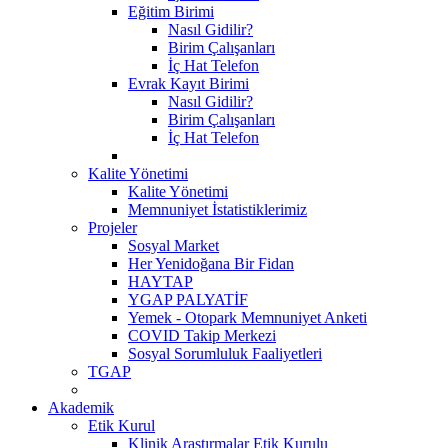
Eğitim Birimi
Nasıl Gidilir?
Birim Çalışanları
İç Hat Telefon
Evrak Kayıt Birimi
Nasıl Gidilir?
Birim Çalışanları
İç Hat Telefon
Kalite Yönetimi
Kalite Yönetimi
Memnuniyet İstatistiklerimiz
Projeler
Sosyal Market
Her Yenidoğana Bir Fidan
HAYTAP
YGAP PALYATİF
Yemek - Otopark Memnuniyet Anketi
COVID Takip Merkezi
Sosyal Sorumluluk Faaliyetleri
TGAP
Akademik
Etik Kurul
Klinik Araştırmalar Etik Kurulu