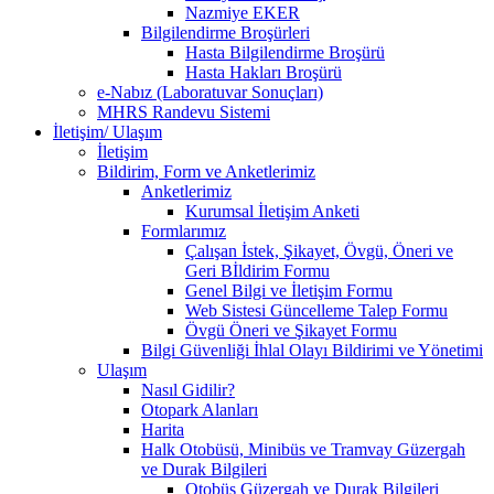
Nazmiye EKER
Bilgilendirme Broşürleri
Hasta Bilgilendirme Broşürü
Hasta Hakları Broşürü
e-Nabız (Laboratuvar Sonuçları)
MHRS Randevu Sistemi
İletişim/ Ulaşım
İletişim
Bildirim, Form ve Anketlerimiz
Anketlerimiz
Kurumsal İletişim Anketi
Formlarımız
Çalışan İstek, Şikayet, Övgü, Öneri ve
Geri Bİldirim Formu
Genel Bilgi ve İletişim Formu
Web Sistesi Güncelleme Talep Formu
Övgü Öneri ve Şikayet Formu
Bilgi Güvenliği İhlal Olayı Bildirimi ve Yönetimi
Ulaşım
Nasıl Gidilir?
Otopark Alanları
Harita
Halk Otobüsü, Minibüs ve Tramvay Güzergah
ve Durak Bilgileri
Otobüs Güzergah ve Durak Bilgileri