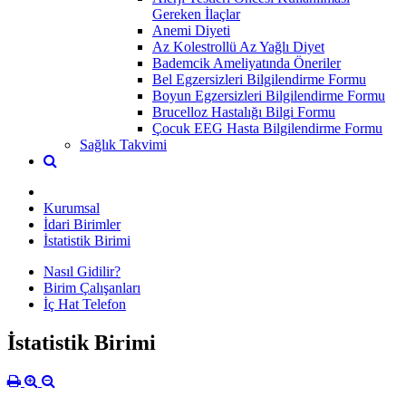
Gereken İlaçlar
Anemi Diyeti
Az Kolestrollü Az Yağlı Diyet
Bademcik Ameliyatında Öneriler
Bel Egzersizleri Bilgilendirme Formu
Boyun Egzersizleri Bilgilendirme Formu
Brucelloz Hastalığı Bilgi Formu
Çocuk EEG Hasta Bilgilendirme Formu
Sağlık Takvimi
Kurumsal
İdari Birimler
İstatistik Birimi
Nasıl Gidilir?
Birim Çalışanları
İç Hat Telefon
İstatistik Birimi