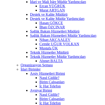
İdari ve Mali İşler Müdür Yardımcıları
Ercan YÜĞRÜK
Murat ARTGAN
Destek ve Kalite Müdürü
Destek ve Kalite Müdür Yardımcıları
Hasan GÖKÇE
İlhan ÖZÇINAR
Sağlık Bakım Hizmetleri Müdürü
Sağlık Bakım Hizmetleri Müdür Yardımcıları
Nihan AKÇAALEV
Cemile UĞUR VOLKAN
Mustafa ÜK
Teknik Hizmetler Müdürü
Teknik Hizmetler Müdür Yardımcıları
Ahmet BALTA
Organizasyon Şeması
İdari Birimler
Arşiv Hizmetleri Birimi
Nasıl Gidilir?
Birim Çalışanları
İç Hat Telefon
Ayniyat Birimi
Nasıl Gidilir?
Birim Çalışanları
İç Hat Telefon