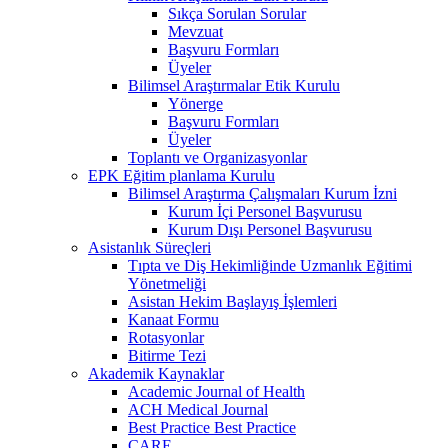
Sıkça Sorulan Sorular
Mevzuat
Başvuru Formları
Üyeler
Bilimsel Araştırmalar Etik Kurulu
Yönerge
Başvuru Formları
Üyeler
Toplantı ve Organizasyonlar
EPK Eğitim planlama Kurulu
Bilimsel Araştırma Çalışmaları Kurum İzni
Kurum İçi Personel Başvurusu
Kurum Dışı Personel Başvurusu
Asistanlık Süreçleri
Tıpta ve Diş Hekimliğinde Uzmanlık Eğitimi
Yönetmeliği
Asistan Hekim Başlayış İşlemleri
Kanaat Formu
Rotasyonlar
Bitirme Tezi
Akademik Kaynaklar
Academic Journal of Health
ACH Medical Journal
Best Practice Best Practice
CARE