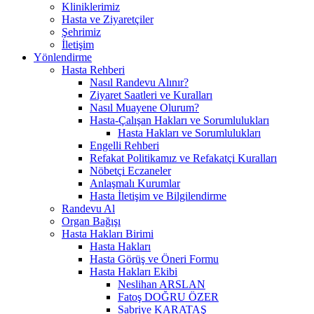
Kliniklerimiz
Hasta ve Ziyaretçiler
Şehrimiz
İletişim
Yönlendirme
Hasta Rehberi
Nasıl Randevu Alınır?
Ziyaret Saatleri ve Kuralları
Nasıl Muayene Olurum?
Hasta-Çalışan Hakları ve Sorumlulukları
Hasta Hakları ve Sorumlulukları
Engelli Rehberi
Refakat Politikamız ve Refakatçi Kuralları
Nöbetçi Eczaneler
Anlaşmalı Kurumlar
Hasta İletişim ve Bilgilendirme
Randevu Al
Organ Bağışı
Hasta Hakları Birimi
Hasta Hakları
Hasta Görüş ve Öneri Formu
Hasta Hakları Ekibi
Neslihan ARSLAN
Fatoş DOĞRU ÖZER
Sabriye KARATAŞ