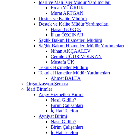
İdari ve Mali İşler Müdür Yardımcıları
Ercan YÜĞRÜK
Murat ARTGAN
Destek ve Kalite Müdürü
Destek ve Kalite Müdür Yardımcıları
Hasan GÖKÇE
İlhan ÖZÇINAR
Sağlık Bakım Hizmetleri Müdürü
Sağlık Bakım Hizmetleri Müdür Yardımcıları
Nihan AKÇAALEV
Cemile UĞUR VOLKAN
Mustafa ÜK
Teknik Hizmetler Müdürü
Teknik Hizmetler Müdür Yardımcıları
Ahmet BALTA
Organizasyon Şeması
İdari Birimler
Arşiv Hizmetleri Birimi
Nasıl Gidilir?
Birim Çalışanları
İç Hat Telefon
Ayniyat Birimi
Nasıl Gidilir?
Birim Çalışanları
İç Hat Telefon