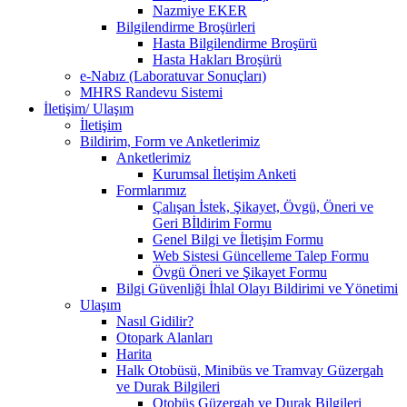
Nazmiye EKER
Bilgilendirme Broşürleri
Hasta Bilgilendirme Broşürü
Hasta Hakları Broşürü
e-Nabız (Laboratuvar Sonuçları)
MHRS Randevu Sistemi
İletişim/ Ulaşım
İletişim
Bildirim, Form ve Anketlerimiz
Anketlerimiz
Kurumsal İletişim Anketi
Formlarımız
Çalışan İstek, Şikayet, Övgü, Öneri ve
Geri Bİldirim Formu
Genel Bilgi ve İletişim Formu
Web Sistesi Güncelleme Talep Formu
Övgü Öneri ve Şikayet Formu
Bilgi Güvenliği İhlal Olayı Bildirimi ve Yönetimi
Ulaşım
Nasıl Gidilir?
Otopark Alanları
Harita
Halk Otobüsü, Minibüs ve Tramvay Güzergah
ve Durak Bilgileri
Otobüs Güzergah ve Durak Bilgileri