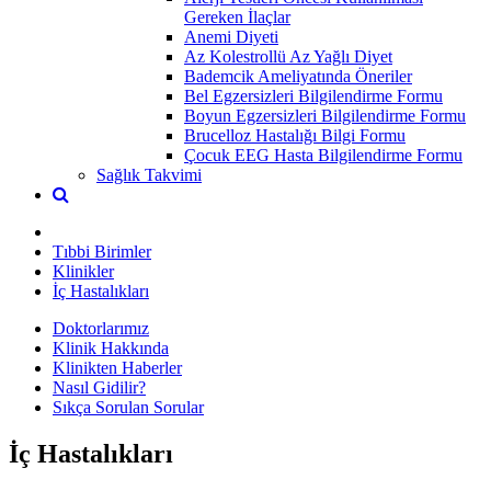
Gereken İlaçlar
Anemi Diyeti
Az Kolestrollü Az Yağlı Diyet
Bademcik Ameliyatında Öneriler
Bel Egzersizleri Bilgilendirme Formu
Boyun Egzersizleri Bilgilendirme Formu
Brucelloz Hastalığı Bilgi Formu
Çocuk EEG Hasta Bilgilendirme Formu
Sağlık Takvimi
Tıbbi Birimler
Klinikler
İç Hastalıkları
Doktorlarımız
Klinik Hakkında
Klinikten Haberler
Nasıl Gidilir?
Sıkça Sorulan Sorular
İç Hastalıkları