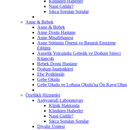
Klinikten Haberler
Nasıl Gidilir?
Sıkça Sorulan Sorular
Anne & Bebek
Anne & Bebek
Anne Dostu Hastane
Anne Misafirhanesi
Anne Sütünün Önemi ve Başarılı Emzirme
Eğitimi
Annelik Yolculuğu Gebelik ve Doğum Süreci
Kitapçığı
Bebek Dostu Hastane
Doğum İstatistikleri
Ebe Polikliniği
Gebe Okulu
Gebe Okulu ve Lohusa Okulu'na Ön Kayıt Olun
Özellikli Hizmetler
Anjiyografi Laboratuvarı
Klinik Hakkında
Klinikten Haberler
Nasıl Gidilir?
Sıkça Sorulan Sorular
Diyaliz Ünitesi