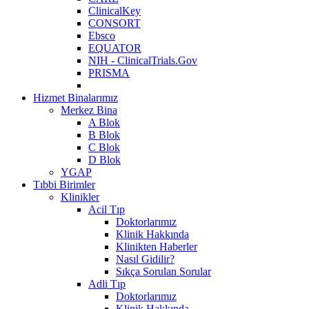
ClinicalKey
CONSORT
Ebsco
EQUATOR
NIH - ClinicalTrials.Gov
PRISMA
Hizmet Binalarımız
Merkez Bina
A Blok
B Blok
C Blok
D Blok
YGAP
Tıbbi Birimler
Klinikler
Acil Tıp
Doktorlarımız
Klinik Hakkında
Klinikten Haberler
Nasıl Gidilir?
Sıkça Sorulan Sorular
Adli Tıp
Doktorlarımız
Klinik Hakkında