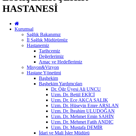
HASTANESİ
Kurumsal
Sağlık Bakanımız
İl Sağlık Müdürümüz
Hastanemiz
Tarihçemiz
Değerlerimiz
Amaç ve Hedeflerimiz
Misyon&Vizyon
Hastane Yönetimi
Başhekim
Başhekim Yardımcıları
Dr. Öğr Üyesi Ali UNCU
Uzm. Dr. Betül EKİCİ
Uzm. Dr. Ece AKÇA SALIK
Uzm. Dr. Hüseyin Emre ARSLAN
Uzm. Dr. İbrahim ULUDOĞAN
Uzm. Dr. Mehmet Emin ŞAHİN
Uzm. Dr. Mehmet Fatih ANDIÇ
Uzm. Dr. Mustafa DEMİR
İdari ve Mali İşler Müdürü