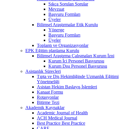
Sıkça Sorulan Sorular
Mevzuat
Başvuru Formları
Üyeler
Bilimsel Araştırmalar Etik Kurulu
Yönerge
Başvuru Formları
Üyeler
Toplantı ve Organizasyonlar
EPK Eğitim planlama Kurulu
Bilimsel Araştırma Çalışmaları Kurum İzni
Kurum İçi Personel Başvurusu
Kurum Dışı Personel Başvurusu
Asistanlık Süreçleri
Tıpta ve Diş Hekimliğinde Uzmanlık Eğitimi
Yönetmeliği
Asistan Hekim Başlayış İşlemleri
Kanaat Formu
Rotasyonlar
Bitirme Tezi
Akademik Kaynaklar
Academic Journal of Health
ACH Medical Journal
Best Practice Best Practice
CARE