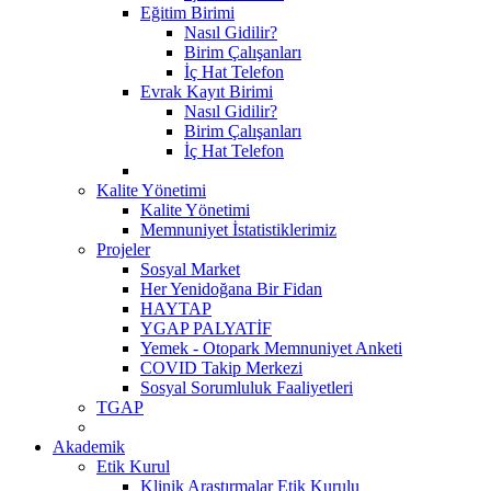
Eğitim Birimi
Nasıl Gidilir?
Birim Çalışanları
İç Hat Telefon
Evrak Kayıt Birimi
Nasıl Gidilir?
Birim Çalışanları
İç Hat Telefon
Kalite Yönetimi
Kalite Yönetimi
Memnuniyet İstatistiklerimiz
Projeler
Sosyal Market
Her Yenidoğana Bir Fidan
HAYTAP
YGAP PALYATİF
Yemek - Otopark Memnuniyet Anketi
COVID Takip Merkezi
Sosyal Sorumluluk Faaliyetleri
TGAP
Akademik
Etik Kurul
Klinik Araştırmalar Etik Kurulu