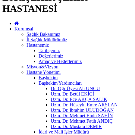
HASTANESİ
Kurumsal
Sağlık Bakanımız
İl Sağlık Müdürümüz
Hastanemiz
Tarihçemiz
Değerlerimiz
Amaç ve Hedeflerimiz
Misyon&Vizyon
Hastane Yönetimi
Başhekim
Başhekim Yardımcıları
Dr. Öğr Üyesi Ali UNCU
Uzm. Dr. Betül EKİCİ
Uzm. Dr. Ece AKÇA SALIK
Uzm. Dr. Hüseyin Emre ARSLAN
Uzm. Dr. İbrahim ULUDOĞAN
Uzm. Dr. Mehmet Emin ŞAHİN
Uzm. Dr. Mehmet Fatih ANDIÇ
Uzm. Dr. Mustafa DEMİR
İdari ve Mali İşler Müdürü