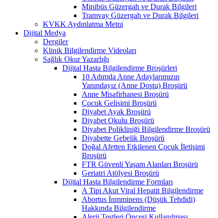
Minibüs Güzergah ve Durak Bilgileri
Tramvay Güzergah ve Durak Bilgileri
KVKK Aydınlatma Metni
Dijital Medya
Dergiler
Klinik Bilgilendirme Videoları
Sağlık Okur Yazarlığı
Dijital Hasta Bilgilendirme Broşürleri
10 Adımda Anne Adaylarımızın
Yanındayız (Anne Dostu) Broşürü
Anne Misafirhanesi Broşürü
Çocuk Gelişimi Broşürü
Diyabet Ayak Broşürü
Diyabet Okulu Broşürü
Diyabet Polikliniği Bilgilendirme Broşürü
Diyabette Gebelik Broşürü
Doğal Afetten Etkilenen Çocuk İletişimi
Broşürü
FTR Güvenli Yaşam Alanları Broşürü
Geriatri Atölyesi Broşürü
Dijital Hasta Bilgilendirme Formları
A Tipi Akut Viral Hepatit Bilgilendirme
Abortus İnmminens (Düşük Tehdidi)
Hakkında Bilgilendirme
Alerji Testleri Öncesi Kullanılması