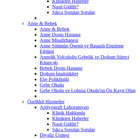
Klinikten Haberler
Nasıl Gidilir?
Sıkça Sorulan Sorular
Anne & Bebek
Anne & Bebek
Anne Dostu Hastane
Anne Misafirhanesi
Anne Sütünün Önemi ve Başarılı Emzirme
Eğitimi
Annelik Yolculuğu Gebelik ve Doğum Süreci
Kitapçığı
Bebek Dostu Hastane
Doğum İstatistikleri
Ebe Polikliniği
Gebe Okulu
Gebe Okulu ve Lohusa Okulu'na Ön Kayıt Olun
Özellikli Hizmetler
Anjiyografi Laboratuvarı
Klinik Hakkında
Klinikten Haberler
Nasıl Gidilir?
Sıkça Sorulan Sorular
Diyaliz Ünitesi