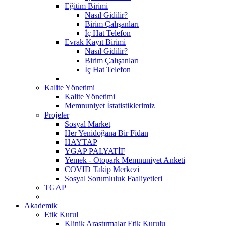
Eğitim Birimi
Nasıl Gidilir?
Birim Çalışanları
İç Hat Telefon
Evrak Kayıt Birimi
Nasıl Gidilir?
Birim Çalışanları
İç Hat Telefon
Kalite Yönetimi
Kalite Yönetimi
Memnuniyet İstatistiklerimiz
Projeler
Sosyal Market
Her Yenidoğana Bir Fidan
HAYTAP
YGAP PALYATİF
Yemek - Otopark Memnuniyet Anketi
COVID Takip Merkezi
Sosyal Sorumluluk Faaliyetleri
TGAP
Akademik
Etik Kurul
Klinik Araştırmalar Etik Kurulu