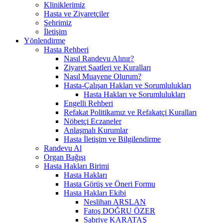
Kliniklerimiz
Hasta ve Ziyaretçiler
Şehrimiz
İletişim
Yönlendirme
Hasta Rehberi
Nasıl Randevu Alınır?
Ziyaret Saatleri ve Kuralları
Nasıl Muayene Olurum?
Hasta-Çalışan Hakları ve Sorumlulukları
Hasta Hakları ve Sorumlulukları
Engelli Rehberi
Refakat Politikamız ve Refakatçi Kuralları
Nöbetçi Eczaneler
Anlaşmalı Kurumlar
Hasta İletişim ve Bilgilendirme
Randevu Al
Organ Bağışı
Hasta Hakları Birimi
Hasta Hakları
Hasta Görüş ve Öneri Formu
Hasta Hakları Ekibi
Neslihan ARSLAN
Fatoş DOĞRU ÖZER
Sabriye KARATAŞ