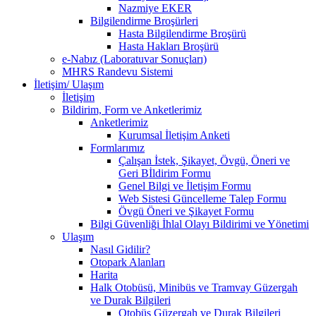
Nazmiye EKER
Bilgilendirme Broşürleri
Hasta Bilgilendirme Broşürü
Hasta Hakları Broşürü
e-Nabız (Laboratuvar Sonuçları)
MHRS Randevu Sistemi
İletişim/ Ulaşım
İletişim
Bildirim, Form ve Anketlerimiz
Anketlerimiz
Kurumsal İletişim Anketi
Formlarımız
Çalışan İstek, Şikayet, Övgü, Öneri ve
Geri Bİldirim Formu
Genel Bilgi ve İletişim Formu
Web Sistesi Güncelleme Talep Formu
Övgü Öneri ve Şikayet Formu
Bilgi Güvenliği İhlal Olayı Bildirimi ve Yönetimi
Ulaşım
Nasıl Gidilir?
Otopark Alanları
Harita
Halk Otobüsü, Minibüs ve Tramvay Güzergah
ve Durak Bilgileri
Otobüs Güzergah ve Durak Bilgileri