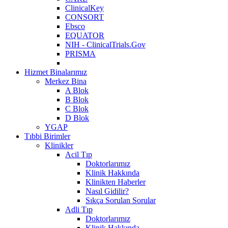
ClinicalKey
CONSORT
Ebsco
EQUATOR
NIH - ClinicalTrials.Gov
PRISMA
Hizmet Binalarımız
Merkez Bina
A Blok
B Blok
C Blok
D Blok
YGAP
Tıbbi Birimler
Klinikler
Acil Tıp
Doktorlarımız
Klinik Hakkında
Klinikten Haberler
Nasıl Gidilir?
Sıkça Sorulan Sorular
Adli Tıp
Doktorlarımız
Klinik Hakkında