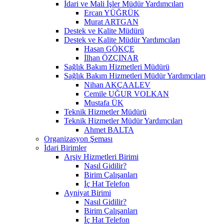
İdari ve Mali İşler Müdür Yardımcıları
Ercan YÜĞRÜK
Murat ARTGAN
Destek ve Kalite Müdürü
Destek ve Kalite Müdür Yardımcıları
Hasan GÖKÇE
İlhan ÖZÇINAR
Sağlık Bakım Hizmetleri Müdürü
Sağlık Bakım Hizmetleri Müdür Yardımcıları
Nihan AKÇAALEV
Cemile UĞUR VOLKAN
Mustafa ÜK
Teknik Hizmetler Müdürü
Teknik Hizmetler Müdür Yardımcıları
Ahmet BALTA
Organizasyon Şeması
İdari Birimler
Arşiv Hizmetleri Birimi
Nasıl Gidilir?
Birim Çalışanları
İç Hat Telefon
Ayniyat Birimi
Nasıl Gidilir?
Birim Çalışanları
İç Hat Telefon