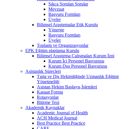
Sıkça Sorulan Sorular
Mevzuat
Başvuru Formları
Üyeler
Bilimsel Araştırmalar Etik Kurulu
Yönerge
Başvuru Formları
Üyeler
Toplantı ve Organizasyonlar
EPK Eğitim planlama Kurulu
Bilimsel Araştırma Çalışmaları Kurum İzni
Kurum İçi Personel Başvurusu
Kurum Dışı Personel Başvurusu
Asistanlık Süreçleri
Tıpta ve Diş Hekimliğinde Uzmanlık Eğitimi
Yönetmeliği
Asistan Hekim Başlayış İşlemleri
Kanaat Formu
Rotasyonlar
Bitirme Tezi
Akademik Kaynaklar
Academic Journal of Health
ACH Medical Journal
Best Practice Best Practice
CARE