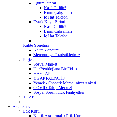
Eğitim Birimi
Nasıl Gidilir?
Birim Çalışanları
İç Hat Telefon
Evrak Kayıt Birimi
Nasıl Gidilir?
Birim Çalışanları
İç Hat Telefon
Kalite Yönetimi
Kalite Yönetimi
Memnuniyet İstatistiklerimiz
Projeler
Sosyal Market
Her Yenidoğana Bir Fidan
HAYTAP
YGAP PALYATİF
Yemek - Otopark Memnuniyet Anketi
COVID Takip Merkezi
Sosyal Sorumluluk Faaliyetleri
TGAP
Akademik
Etik Kurul
Klinik Araştırmalar Etik Kurulu