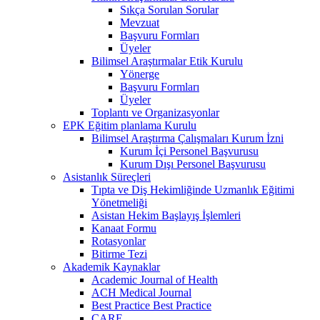
Sıkça Sorulan Sorular
Mevzuat
Başvuru Formları
Üyeler
Bilimsel Araştırmalar Etik Kurulu
Yönerge
Başvuru Formları
Üyeler
Toplantı ve Organizasyonlar
EPK Eğitim planlama Kurulu
Bilimsel Araştırma Çalışmaları Kurum İzni
Kurum İçi Personel Başvurusu
Kurum Dışı Personel Başvurusu
Asistanlık Süreçleri
Tıpta ve Diş Hekimliğinde Uzmanlık Eğitimi
Yönetmeliği
Asistan Hekim Başlayış İşlemleri
Kanaat Formu
Rotasyonlar
Bitirme Tezi
Akademik Kaynaklar
Academic Journal of Health
ACH Medical Journal
Best Practice Best Practice
CARE