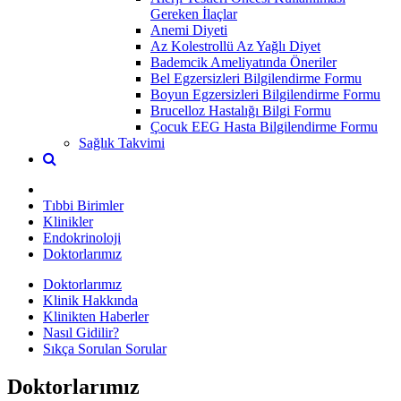
Gereken İlaçlar
Anemi Diyeti
Az Kolestrollü Az Yağlı Diyet
Bademcik Ameliyatında Öneriler
Bel Egzersizleri Bilgilendirme Formu
Boyun Egzersizleri Bilgilendirme Formu
Brucelloz Hastalığı Bilgi Formu
Çocuk EEG Hasta Bilgilendirme Formu
Sağlık Takvimi
Tıbbi Birimler
Klinikler
Endokrinoloji
Doktorlarımız
Doktorlarımız
Klinik Hakkında
Klinikten Haberler
Nasıl Gidilir?
Sıkça Sorulan Sorular
Doktorlarımız