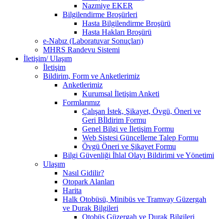
Nazmiye EKER
Bilgilendirme Broşürleri
Hasta Bilgilendirme Broşürü
Hasta Hakları Broşürü
e-Nabız (Laboratuvar Sonuçları)
MHRS Randevu Sistemi
İletişim/ Ulaşım
İletişim
Bildirim, Form ve Anketlerimiz
Anketlerimiz
Kurumsal İletişim Anketi
Formlarımız
Çalışan İstek, Şikayet, Övgü, Öneri ve
Geri Bİldirim Formu
Genel Bilgi ve İletişim Formu
Web Sistesi Güncelleme Talep Formu
Övgü Öneri ve Şikayet Formu
Bilgi Güvenliği İhlal Olayı Bildirimi ve Yönetimi
Ulaşım
Nasıl Gidilir?
Otopark Alanları
Harita
Halk Otobüsü, Minibüs ve Tramvay Güzergah
ve Durak Bilgileri
Otobüs Güzergah ve Durak Bilgileri