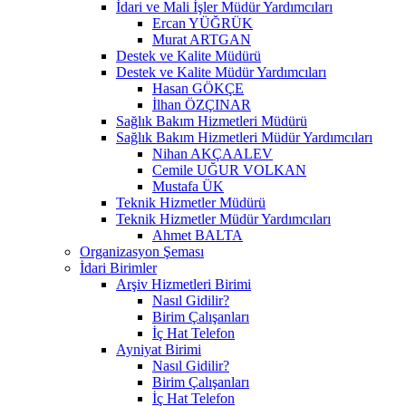
İdari ve Mali İşler Müdür Yardımcıları
Ercan YÜĞRÜK
Murat ARTGAN
Destek ve Kalite Müdürü
Destek ve Kalite Müdür Yardımcıları
Hasan GÖKÇE
İlhan ÖZÇINAR
Sağlık Bakım Hizmetleri Müdürü
Sağlık Bakım Hizmetleri Müdür Yardımcıları
Nihan AKÇAALEV
Cemile UĞUR VOLKAN
Mustafa ÜK
Teknik Hizmetler Müdürü
Teknik Hizmetler Müdür Yardımcıları
Ahmet BALTA
Organizasyon Şeması
İdari Birimler
Arşiv Hizmetleri Birimi
Nasıl Gidilir?
Birim Çalışanları
İç Hat Telefon
Ayniyat Birimi
Nasıl Gidilir?
Birim Çalışanları
İç Hat Telefon