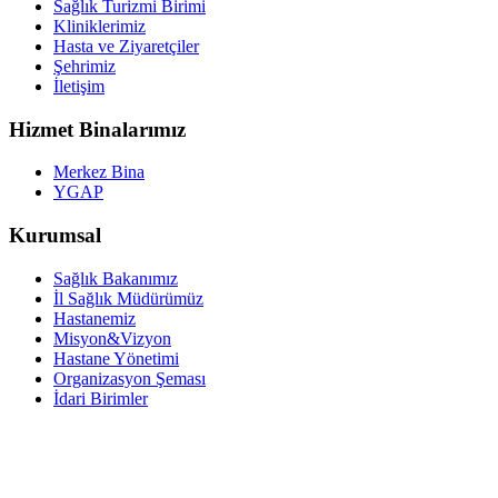
Sağlık Turizmi Birimi
Kliniklerimiz
Hasta ve Ziyaretçiler
Şehrimiz
İletişim
Hizmet Binalarımız
Merkez Bina
YGAP
Kurumsal
Sağlık Bakanımız
İl Sağlık Müdürümüz
Hastanemiz
Misyon&Vizyon
Hastane Yönetimi
Organizasyon Şeması
İdari Birimler