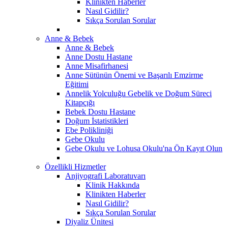
Klinikten Haberler
Nasıl Gidilir?
Sıkça Sorulan Sorular
Anne & Bebek
Anne & Bebek
Anne Dostu Hastane
Anne Misafirhanesi
Anne Sütünün Önemi ve Başarılı Emzirme
Eğitimi
Annelik Yolculuğu Gebelik ve Doğum Süreci
Kitapçığı
Bebek Dostu Hastane
Doğum İstatistikleri
Ebe Polikliniği
Gebe Okulu
Gebe Okulu ve Lohusa Okulu'na Ön Kayıt Olun
Özellikli Hizmetler
Anjiyografi Laboratuvarı
Klinik Hakkında
Klinikten Haberler
Nasıl Gidilir?
Sıkça Sorulan Sorular
Diyaliz Ünitesi