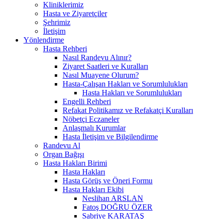
Kliniklerimiz
Hasta ve Ziyaretçiler
Şehrimiz
İletişim
Yönlendirme
Hasta Rehberi
Nasıl Randevu Alınır?
Ziyaret Saatleri ve Kuralları
Nasıl Muayene Olurum?
Hasta-Çalışan Hakları ve Sorumlulukları
Hasta Hakları ve Sorumlulukları
Engelli Rehberi
Refakat Politikamız ve Refakatçi Kuralları
Nöbetçi Eczaneler
Anlaşmalı Kurumlar
Hasta İletişim ve Bilgilendirme
Randevu Al
Organ Bağışı
Hasta Hakları Birimi
Hasta Hakları
Hasta Görüş ve Öneri Formu
Hasta Hakları Ekibi
Neslihan ARSLAN
Fatoş DOĞRU ÖZER
Sabriye KARATAŞ