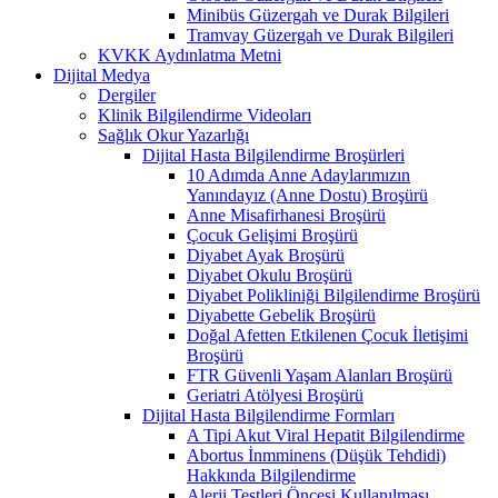
Minibüs Güzergah ve Durak Bilgileri
Tramvay Güzergah ve Durak Bilgileri
KVKK Aydınlatma Metni
Dijital Medya
Dergiler
Klinik Bilgilendirme Videoları
Sağlık Okur Yazarlığı
Dijital Hasta Bilgilendirme Broşürleri
10 Adımda Anne Adaylarımızın
Yanındayız (Anne Dostu) Broşürü
Anne Misafirhanesi Broşürü
Çocuk Gelişimi Broşürü
Diyabet Ayak Broşürü
Diyabet Okulu Broşürü
Diyabet Polikliniği Bilgilendirme Broşürü
Diyabette Gebelik Broşürü
Doğal Afetten Etkilenen Çocuk İletişimi
Broşürü
FTR Güvenli Yaşam Alanları Broşürü
Geriatri Atölyesi Broşürü
Dijital Hasta Bilgilendirme Formları
A Tipi Akut Viral Hepatit Bilgilendirme
Abortus İnmminens (Düşük Tehdidi)
Hakkında Bilgilendirme
Alerji Testleri Öncesi Kullanılması