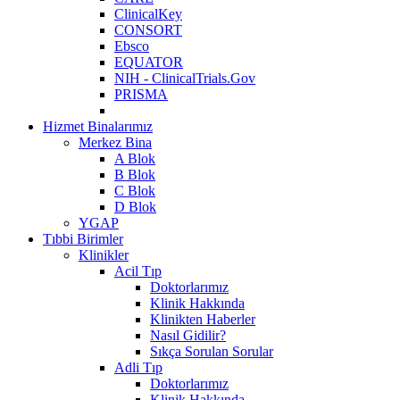
ClinicalKey
CONSORT
Ebsco
EQUATOR
NIH - ClinicalTrials.Gov
PRISMA
Hizmet Binalarımız
Merkez Bina
A Blok
B Blok
C Blok
D Blok
YGAP
Tıbbi Birimler
Klinikler
Acil Tıp
Doktorlarımız
Klinik Hakkında
Klinikten Haberler
Nasıl Gidilir?
Sıkça Sorulan Sorular
Adli Tıp
Doktorlarımız
Klinik Hakkında