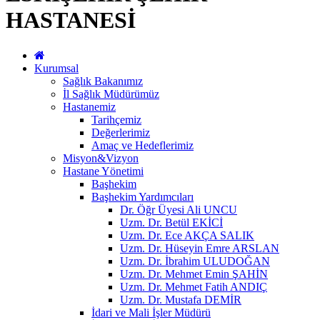
HASTANESİ
Kurumsal
Sağlık Bakanımız
İl Sağlık Müdürümüz
Hastanemiz
Tarihçemiz
Değerlerimiz
Amaç ve Hedeflerimiz
Misyon&Vizyon
Hastane Yönetimi
Başhekim
Başhekim Yardımcıları
Dr. Öğr Üyesi Ali UNCU
Uzm. Dr. Betül EKİCİ
Uzm. Dr. Ece AKÇA SALIK
Uzm. Dr. Hüseyin Emre ARSLAN
Uzm. Dr. İbrahim ULUDOĞAN
Uzm. Dr. Mehmet Emin ŞAHİN
Uzm. Dr. Mehmet Fatih ANDIÇ
Uzm. Dr. Mustafa DEMİR
İdari ve Mali İşler Müdürü