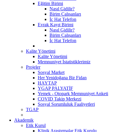
Eğitim Birimi
Nasıl Gidilir?
Birim Çalışanları
İç Hat Telefon
Evrak Kayıt Birimi
Nasıl Gidilir?
Birim Çalışanları
İç Hat Telefon
Kalite Yönetimi
Kalite Yönetimi
Memnuniyet İstatistiklerimiz
Projeler
Sosyal Market
Her Yenidoğana Bir Fidan
HAYTAP
YGAP PALYATİF
Yemek - Otopark Memnuniyet Anketi
COVID Takip Merkezi
Sosyal Sorumluluk Faaliyetleri
TGAP
Akademik
Etik Kurul
Klinik Araştırmalar Etik Kurulu