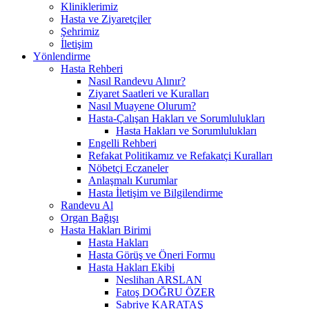
Kliniklerimiz
Hasta ve Ziyaretçiler
Şehrimiz
İletişim
Yönlendirme
Hasta Rehberi
Nasıl Randevu Alınır?
Ziyaret Saatleri ve Kuralları
Nasıl Muayene Olurum?
Hasta-Çalışan Hakları ve Sorumlulukları
Hasta Hakları ve Sorumlulukları
Engelli Rehberi
Refakat Politikamız ve Refakatçi Kuralları
Nöbetçi Eczaneler
Anlaşmalı Kurumlar
Hasta İletişim ve Bilgilendirme
Randevu Al
Organ Bağışı
Hasta Hakları Birimi
Hasta Hakları
Hasta Görüş ve Öneri Formu
Hasta Hakları Ekibi
Neslihan ARSLAN
Fatoş DOĞRU ÖZER
Sabriye KARATAŞ