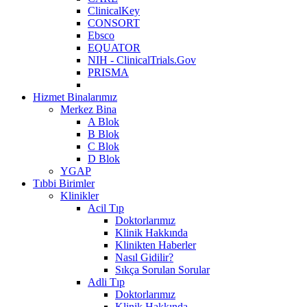
ClinicalKey
CONSORT
Ebsco
EQUATOR
NIH - ClinicalTrials.Gov
PRISMA
Hizmet Binalarımız
Merkez Bina
A Blok
B Blok
C Blok
D Blok
YGAP
Tıbbi Birimler
Klinikler
Acil Tıp
Doktorlarımız
Klinik Hakkında
Klinikten Haberler
Nasıl Gidilir?
Sıkça Sorulan Sorular
Adli Tıp
Doktorlarımız
Klinik Hakkında