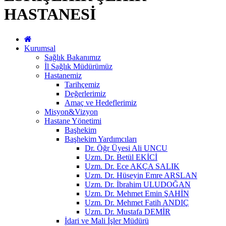
HASTANESİ
Kurumsal
Sağlık Bakanımız
İl Sağlık Müdürümüz
Hastanemiz
Tarihçemiz
Değerlerimiz
Amaç ve Hedeflerimiz
Misyon&Vizyon
Hastane Yönetimi
Başhekim
Başhekim Yardımcıları
Dr. Öğr Üyesi Ali UNCU
Uzm. Dr. Betül EKİCİ
Uzm. Dr. Ece AKÇA SALIK
Uzm. Dr. Hüseyin Emre ARSLAN
Uzm. Dr. İbrahim ULUDOĞAN
Uzm. Dr. Mehmet Emin ŞAHİN
Uzm. Dr. Mehmet Fatih ANDIÇ
Uzm. Dr. Mustafa DEMİR
İdari ve Mali İşler Müdürü