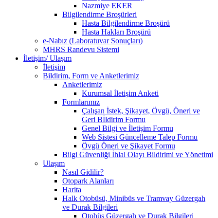
Nazmiye EKER
Bilgilendirme Broşürleri
Hasta Bilgilendirme Broşürü
Hasta Hakları Broşürü
e-Nabız (Laboratuvar Sonuçları)
MHRS Randevu Sistemi
İletişim/ Ulaşım
İletişim
Bildirim, Form ve Anketlerimiz
Anketlerimiz
Kurumsal İletişim Anketi
Formlarımız
Çalışan İstek, Şikayet, Övgü, Öneri ve
Geri Bİldirim Formu
Genel Bilgi ve İletişim Formu
Web Sistesi Güncelleme Talep Formu
Övgü Öneri ve Şikayet Formu
Bilgi Güvenliği İhlal Olayı Bildirimi ve Yönetimi
Ulaşım
Nasıl Gidilir?
Otopark Alanları
Harita
Halk Otobüsü, Minibüs ve Tramvay Güzergah
ve Durak Bilgileri
Otobüs Güzergah ve Durak Bilgileri