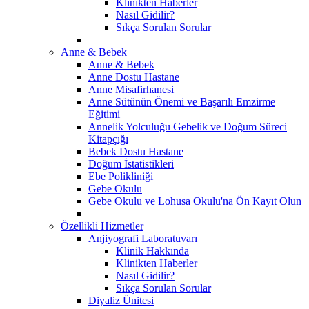
Klinikten Haberler
Nasıl Gidilir?
Sıkça Sorulan Sorular
Anne & Bebek
Anne & Bebek
Anne Dostu Hastane
Anne Misafirhanesi
Anne Sütünün Önemi ve Başarılı Emzirme
Eğitimi
Annelik Yolculuğu Gebelik ve Doğum Süreci
Kitapçığı
Bebek Dostu Hastane
Doğum İstatistikleri
Ebe Polikliniği
Gebe Okulu
Gebe Okulu ve Lohusa Okulu'na Ön Kayıt Olun
Özellikli Hizmetler
Anjiyografi Laboratuvarı
Klinik Hakkında
Klinikten Haberler
Nasıl Gidilir?
Sıkça Sorulan Sorular
Diyaliz Ünitesi