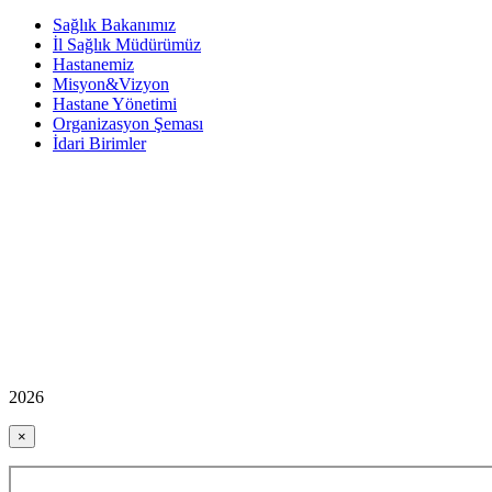
Sağlık Bakanımız
İl Sağlık Müdürümüz
Hastanemiz
Misyon&Vizyon
Hastane Yönetimi
Organizasyon Şeması
İdari Birimler
2026
×