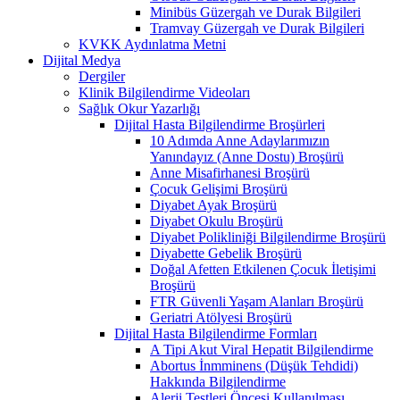
Minibüs Güzergah ve Durak Bilgileri
Tramvay Güzergah ve Durak Bilgileri
KVKK Aydınlatma Metni
Dijital Medya
Dergiler
Klinik Bilgilendirme Videoları
Sağlık Okur Yazarlığı
Dijital Hasta Bilgilendirme Broşürleri
10 Adımda Anne Adaylarımızın
Yanındayız (Anne Dostu) Broşürü
Anne Misafirhanesi Broşürü
Çocuk Gelişimi Broşürü
Diyabet Ayak Broşürü
Diyabet Okulu Broşürü
Diyabet Polikliniği Bilgilendirme Broşürü
Diyabette Gebelik Broşürü
Doğal Afetten Etkilenen Çocuk İletişimi
Broşürü
FTR Güvenli Yaşam Alanları Broşürü
Geriatri Atölyesi Broşürü
Dijital Hasta Bilgilendirme Formları
A Tipi Akut Viral Hepatit Bilgilendirme
Abortus İnmminens (Düşük Tehdidi)
Hakkında Bilgilendirme
Alerji Testleri Öncesi Kullanılması