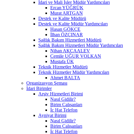
İdari ve Mali İşler Müdür Yardımcıları
Ercan YÜĞRÜK
Murat ARTGAN
Destek ve Kalite Müdürü
Destek ve Kalite Müdür Yardımcıları
Hasan GÖKÇE
İlhan ÖZÇINAR
Sağlık Bakım Hizmetleri Müdürü
Sağlık Bakım Hizmetleri Müdür Yardımcıları
Nihan AKÇAALEV
Cemile UĞUR VOLKAN
Mustafa ÜK
Teknik Hizmetler Müdürü
Teknik Hizmetler Müdür Yardımcıları
Ahmet BALTA
Organizasyon Şeması
İdari Birimler
Arşiv Hizmetleri Birimi
Nasıl Gidilir?
Birim Çalışanları
İç Hat Telefon
Ayniyat Birimi
Nasıl Gidilir?
Birim Çalışanları
İç Hat Telefon