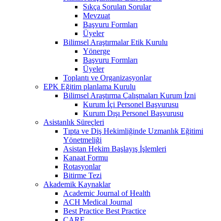
Sıkça Sorulan Sorular
Mevzuat
Başvuru Formları
Üyeler
Bilimsel Araştırmalar Etik Kurulu
Yönerge
Başvuru Formları
Üyeler
Toplantı ve Organizasyonlar
EPK Eğitim planlama Kurulu
Bilimsel Araştırma Çalışmaları Kurum İzni
Kurum İçi Personel Başvurusu
Kurum Dışı Personel Başvurusu
Asistanlık Süreçleri
Tıpta ve Diş Hekimliğinde Uzmanlık Eğitimi
Yönetmeliği
Asistan Hekim Başlayış İşlemleri
Kanaat Formu
Rotasyonlar
Bitirme Tezi
Akademik Kaynaklar
Academic Journal of Health
ACH Medical Journal
Best Practice Best Practice
CARE