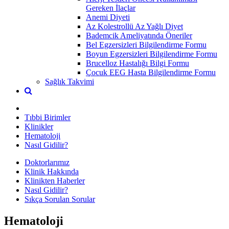
Gereken İlaçlar
Anemi Diyeti
Az Kolestrollü Az Yağlı Diyet
Bademcik Ameliyatında Öneriler
Bel Egzersizleri Bilgilendirme Formu
Boyun Egzersizleri Bilgilendirme Formu
Brucelloz Hastalığı Bilgi Formu
Çocuk EEG Hasta Bilgilendirme Formu
Sağlık Takvimi
Tıbbi Birimler
Klinikler
Hematoloji
Nasıl Gidilir?
Doktorlarımız
Klinik Hakkında
Klinikten Haberler
Nasıl Gidilir?
Sıkça Sorulan Sorular
Hematoloji