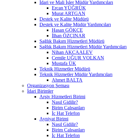
İdari ve Mali İşler Müdür Yardımcıları
Ercan YÜĞRÜK
Murat ARTGAN
Destek ve Kalite Müdürü
Destek ve Kalite Müdür Yardımcıları
Hasan GÖKÇE
İlhan ÖZÇINAR
Sağlık Bakım Hizmetleri Müdürü
Sağlık Bakım Hizmetleri Müdür Yardımcıları
Nihan AKÇAALEV
Cemile UĞUR VOLKAN
Mustafa ÜK
Teknik Hizmetler Müdürü
Teknik Hizmetler Müdür Yardımcıları
Ahmet BALTA
Organizasyon Şeması
İdari Birimler
Arşiv Hizmetleri Birimi
Nasıl Gidilir?
Birim Çalışanları
İç Hat Telefon
Ayniyat Birimi
Nasıl Gidilir?
Birim Çalışanları
İç Hat Telefon