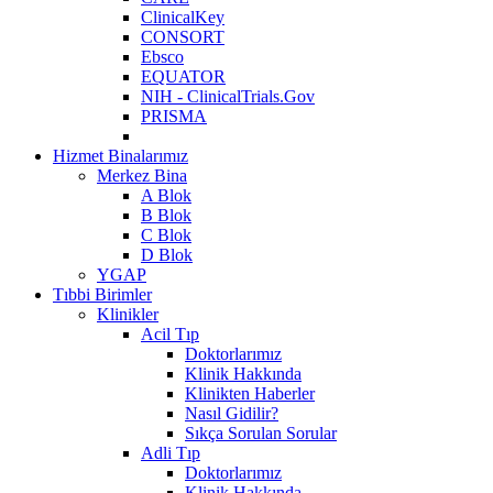
ClinicalKey
CONSORT
Ebsco
EQUATOR
NIH - ClinicalTrials.Gov
PRISMA
Hizmet Binalarımız
Merkez Bina
A Blok
B Blok
C Blok
D Blok
YGAP
Tıbbi Birimler
Klinikler
Acil Tıp
Doktorlarımız
Klinik Hakkında
Klinikten Haberler
Nasıl Gidilir?
Sıkça Sorulan Sorular
Adli Tıp
Doktorlarımız
Klinik Hakkında