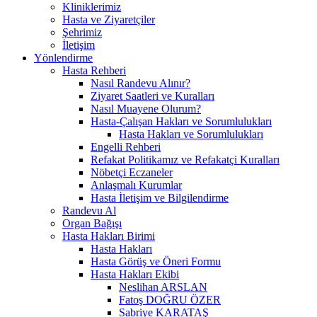
Kliniklerimiz
Hasta ve Ziyaretçiler
Şehrimiz
İletişim
Yönlendirme
Hasta Rehberi
Nasıl Randevu Alınır?
Ziyaret Saatleri ve Kuralları
Nasıl Muayene Olurum?
Hasta-Çalışan Hakları ve Sorumlulukları
Hasta Hakları ve Sorumlulukları
Engelli Rehberi
Refakat Politikamız ve Refakatçi Kuralları
Nöbetçi Eczaneler
Anlaşmalı Kurumlar
Hasta İletişim ve Bilgilendirme
Randevu Al
Organ Bağışı
Hasta Hakları Birimi
Hasta Hakları
Hasta Görüş ve Öneri Formu
Hasta Hakları Ekibi
Neslihan ARSLAN
Fatoş DOĞRU ÖZER
Sabriye KARATAŞ