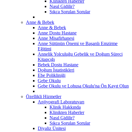
Klinikten Haberler
Nasıl Gidilir?
Sıkça Sorulan Sorular
Anne & Bebek
Anne & Bebek
Anne Dostu Hastane
Anne Misafirhanesi
Anne Sütünün Önemi ve Başarılı Emzirme
Eğitimi
Annelik Yolculuğu Gebelik ve Doğum Süreci
Kitapçığı
Bebek Dostu Hastane
Doğum İstatistikleri
Ebe Polikliniği
Gebe Okulu
Gebe Okulu ve Lohusa Okulu'na Ön Kayıt Olun
Özellikli Hizmetler
Anjiyografi Laboratuvarı
Klinik Hakkında
Klinikten Haberler
Nasıl Gidilir?
Sıkça Sorulan Sorular
Diyaliz Ünitesi