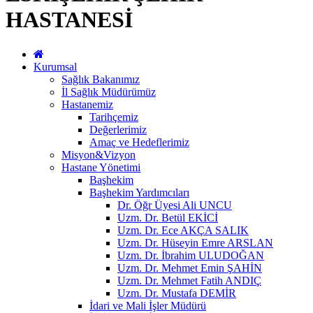
HASTANESİ
Kurumsal
Sağlık Bakanımız
İl Sağlık Müdürümüz
Hastanemiz
Tarihçemiz
Değerlerimiz
Amaç ve Hedeflerimiz
Misyon&Vizyon
Hastane Yönetimi
Başhekim
Başhekim Yardımcıları
Dr. Öğr Üyesi Ali UNCU
Uzm. Dr. Betül EKİCİ
Uzm. Dr. Ece AKÇA SALIK
Uzm. Dr. Hüseyin Emre ARSLAN
Uzm. Dr. İbrahim ULUDOĞAN
Uzm. Dr. Mehmet Emin ŞAHİN
Uzm. Dr. Mehmet Fatih ANDIÇ
Uzm. Dr. Mustafa DEMİR
İdari ve Mali İşler Müdürü