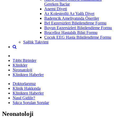
Gereken İlaçlar
Anemi Diyeti
Az Kolestrollü Az Yağlı Diyet
Bademcik Ameliyatında Öneriler
Bel Egzersizleri Bilgilendirme Formu
Boyun Egzersizleri Bilgilendirme Formu
Brucelloz Hastalığı Bilgi Formu
Çocuk EEG Hasta Bilgilendirme Formu
Sağlık Takvimi
Tıbbi Birimler
Klinikler
Neonatoloji
Klinikten Haberler
Doktorlarımız
Klinik Hakkında
Klinikten Haberler
Nasıl Gidilir?
Sıkça Sorulan Sorular
Neonatoloji