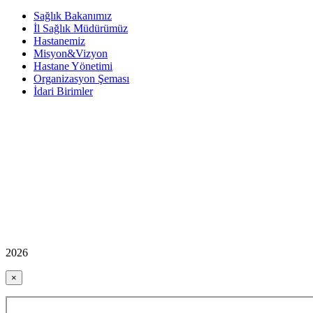
Sağlık Bakanımız
İl Sağlık Müdürümüz
Hastanemiz
Misyon&Vizyon
Hastane Yönetimi
Organizasyon Şeması
İdari Birimler
2026
×