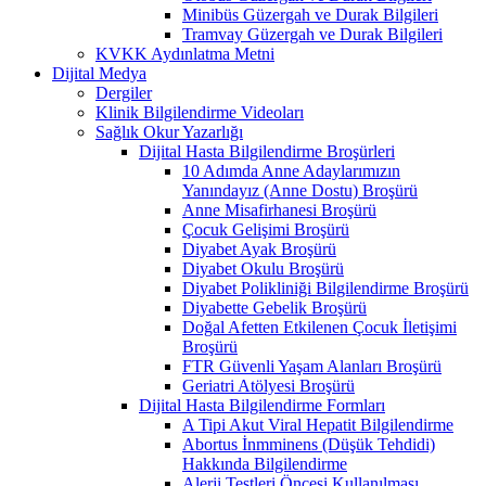
Minibüs Güzergah ve Durak Bilgileri
Tramvay Güzergah ve Durak Bilgileri
KVKK Aydınlatma Metni
Dijital Medya
Dergiler
Klinik Bilgilendirme Videoları
Sağlık Okur Yazarlığı
Dijital Hasta Bilgilendirme Broşürleri
10 Adımda Anne Adaylarımızın
Yanındayız (Anne Dostu) Broşürü
Anne Misafirhanesi Broşürü
Çocuk Gelişimi Broşürü
Diyabet Ayak Broşürü
Diyabet Okulu Broşürü
Diyabet Polikliniği Bilgilendirme Broşürü
Diyabette Gebelik Broşürü
Doğal Afetten Etkilenen Çocuk İletişimi
Broşürü
FTR Güvenli Yaşam Alanları Broşürü
Geriatri Atölyesi Broşürü
Dijital Hasta Bilgilendirme Formları
A Tipi Akut Viral Hepatit Bilgilendirme
Abortus İnmminens (Düşük Tehdidi)
Hakkında Bilgilendirme
Alerji Testleri Öncesi Kullanılması