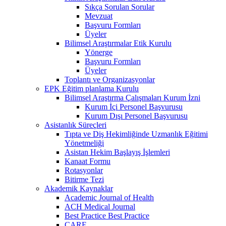
Sıkça Sorulan Sorular
Mevzuat
Başvuru Formları
Üyeler
Bilimsel Araştırmalar Etik Kurulu
Yönerge
Başvuru Formları
Üyeler
Toplantı ve Organizasyonlar
EPK Eğitim planlama Kurulu
Bilimsel Araştırma Çalışmaları Kurum İzni
Kurum İçi Personel Başvurusu
Kurum Dışı Personel Başvurusu
Asistanlık Süreçleri
Tıpta ve Diş Hekimliğinde Uzmanlık Eğitimi
Yönetmeliği
Asistan Hekim Başlayış İşlemleri
Kanaat Formu
Rotasyonlar
Bitirme Tezi
Akademik Kaynaklar
Academic Journal of Health
ACH Medical Journal
Best Practice Best Practice
CARE