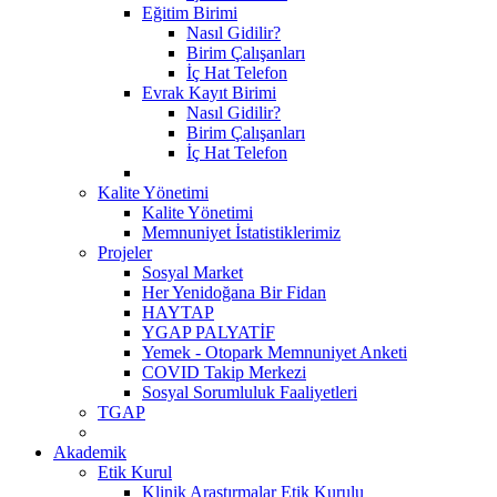
Eğitim Birimi
Nasıl Gidilir?
Birim Çalışanları
İç Hat Telefon
Evrak Kayıt Birimi
Nasıl Gidilir?
Birim Çalışanları
İç Hat Telefon
Kalite Yönetimi
Kalite Yönetimi
Memnuniyet İstatistiklerimiz
Projeler
Sosyal Market
Her Yenidoğana Bir Fidan
HAYTAP
YGAP PALYATİF
Yemek - Otopark Memnuniyet Anketi
COVID Takip Merkezi
Sosyal Sorumluluk Faaliyetleri
TGAP
Akademik
Etik Kurul
Klinik Araştırmalar Etik Kurulu