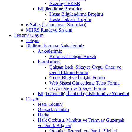
Nazmiye EKER
Bilgilendirme Broşürleri
Hasta Bilgilendirme Broşürü
Hasta Hakları Broşürü
e-Nabız (Laboratuvar Sonuçları)
MHRS Randevu Sistemi
İletişim/ Ulaşım
İletişim
Bildirim, Form ve Anketlerimiz
Anketlerimiz
Kurumsal İletişim Anketi
Formlarımız
Çalışan İstek, Şikayet, Övgü, Öneri ve
Geri Bİldirim Formu
Genel Bilgi ve İletişim Formu
Web Sistesi Güncelleme Talep Formu
Övgü Öneri ve Şikayet Formu
Bilgi Güvenliği İhlal Olayı Bildirimi ve Yönetimi
Ulaşım
Nasıl Gidilir?
Otopark Alanları
Harita
Halk Otobüsü, Minibüs ve Tramvay Güzergah
ve Durak Bilgileri
Otobüs Güzergah ve Durak Bilgileri