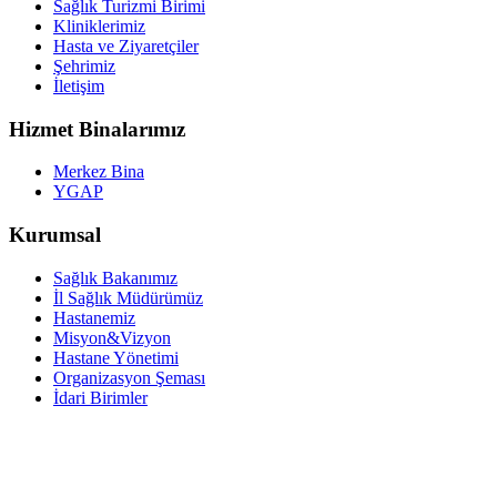
Sağlık Turizmi Birimi
Kliniklerimiz
Hasta ve Ziyaretçiler
Şehrimiz
İletişim
Hizmet Binalarımız
Merkez Bina
YGAP
Kurumsal
Sağlık Bakanımız
İl Sağlık Müdürümüz
Hastanemiz
Misyon&Vizyon
Hastane Yönetimi
Organizasyon Şeması
İdari Birimler