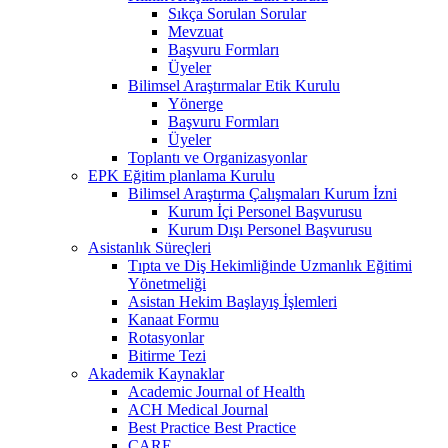
Sıkça Sorulan Sorular
Mevzuat
Başvuru Formları
Üyeler
Bilimsel Araştırmalar Etik Kurulu
Yönerge
Başvuru Formları
Üyeler
Toplantı ve Organizasyonlar
EPK Eğitim planlama Kurulu
Bilimsel Araştırma Çalışmaları Kurum İzni
Kurum İçi Personel Başvurusu
Kurum Dışı Personel Başvurusu
Asistanlık Süreçleri
Tıpta ve Diş Hekimliğinde Uzmanlık Eğitimi
Yönetmeliği
Asistan Hekim Başlayış İşlemleri
Kanaat Formu
Rotasyonlar
Bitirme Tezi
Akademik Kaynaklar
Academic Journal of Health
ACH Medical Journal
Best Practice Best Practice
CARE