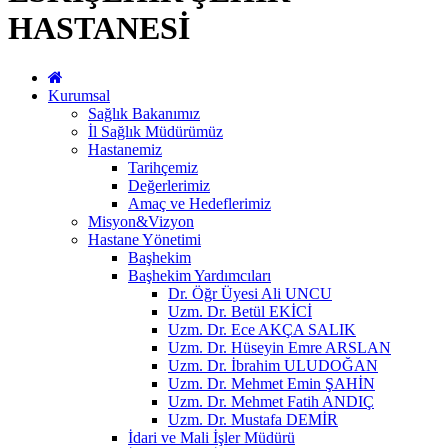
HASTANESİ
Kurumsal
Sağlık Bakanımız
İl Sağlık Müdürümüz
Hastanemiz
Tarihçemiz
Değerlerimiz
Amaç ve Hedeflerimiz
Misyon&Vizyon
Hastane Yönetimi
Başhekim
Başhekim Yardımcıları
Dr. Öğr Üyesi Ali UNCU
Uzm. Dr. Betül EKİCİ
Uzm. Dr. Ece AKÇA SALIK
Uzm. Dr. Hüseyin Emre ARSLAN
Uzm. Dr. İbrahim ULUDOĞAN
Uzm. Dr. Mehmet Emin ŞAHİN
Uzm. Dr. Mehmet Fatih ANDIÇ
Uzm. Dr. Mustafa DEMİR
İdari ve Mali İşler Müdürü