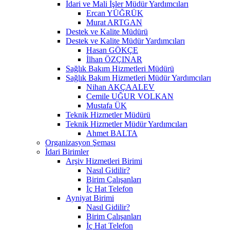
İdari ve Mali İşler Müdür Yardımcıları
Ercan YÜĞRÜK
Murat ARTGAN
Destek ve Kalite Müdürü
Destek ve Kalite Müdür Yardımcıları
Hasan GÖKÇE
İlhan ÖZÇINAR
Sağlık Bakım Hizmetleri Müdürü
Sağlık Bakım Hizmetleri Müdür Yardımcıları
Nihan AKÇAALEV
Cemile UĞUR VOLKAN
Mustafa ÜK
Teknik Hizmetler Müdürü
Teknik Hizmetler Müdür Yardımcıları
Ahmet BALTA
Organizasyon Şeması
İdari Birimler
Arşiv Hizmetleri Birimi
Nasıl Gidilir?
Birim Çalışanları
İç Hat Telefon
Ayniyat Birimi
Nasıl Gidilir?
Birim Çalışanları
İç Hat Telefon