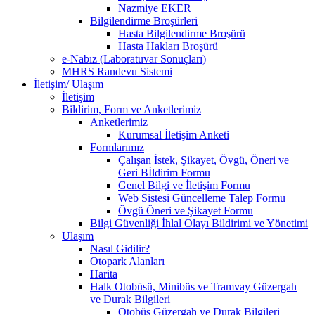
Nazmiye EKER
Bilgilendirme Broşürleri
Hasta Bilgilendirme Broşürü
Hasta Hakları Broşürü
e-Nabız (Laboratuvar Sonuçları)
MHRS Randevu Sistemi
İletişim/ Ulaşım
İletişim
Bildirim, Form ve Anketlerimiz
Anketlerimiz
Kurumsal İletişim Anketi
Formlarımız
Çalışan İstek, Şikayet, Övgü, Öneri ve
Geri Bİldirim Formu
Genel Bilgi ve İletişim Formu
Web Sistesi Güncelleme Talep Formu
Övgü Öneri ve Şikayet Formu
Bilgi Güvenliği İhlal Olayı Bildirimi ve Yönetimi
Ulaşım
Nasıl Gidilir?
Otopark Alanları
Harita
Halk Otobüsü, Minibüs ve Tramvay Güzergah
ve Durak Bilgileri
Otobüs Güzergah ve Durak Bilgileri