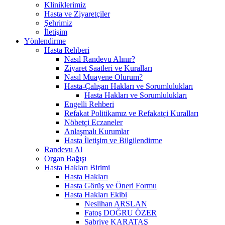
Kliniklerimiz
Hasta ve Ziyaretçiler
Şehrimiz
İletişim
Yönlendirme
Hasta Rehberi
Nasıl Randevu Alınır?
Ziyaret Saatleri ve Kuralları
Nasıl Muayene Olurum?
Hasta-Çalışan Hakları ve Sorumlulukları
Hasta Hakları ve Sorumlulukları
Engelli Rehberi
Refakat Politikamız ve Refakatçi Kuralları
Nöbetçi Eczaneler
Anlaşmalı Kurumlar
Hasta İletişim ve Bilgilendirme
Randevu Al
Organ Bağışı
Hasta Hakları Birimi
Hasta Hakları
Hasta Görüş ve Öneri Formu
Hasta Hakları Ekibi
Neslihan ARSLAN
Fatoş DOĞRU ÖZER
Sabriye KARATAŞ