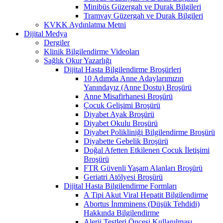
Minibüs Güzergah ve Durak Bilgileri
Tramvay Güzergah ve Durak Bilgileri
KVKK Aydınlatma Metni
Dijital Medya
Dergiler
Klinik Bilgilendirme Videoları
Sağlık Okur Yazarlığı
Dijital Hasta Bilgilendirme Broşürleri
10 Adımda Anne Adaylarımızın
Yanındayız (Anne Dostu) Broşürü
Anne Misafirhanesi Broşürü
Çocuk Gelişimi Broşürü
Diyabet Ayak Broşürü
Diyabet Okulu Broşürü
Diyabet Polikliniği Bilgilendirme Broşürü
Diyabette Gebelik Broşürü
Doğal Afetten Etkilenen Çocuk İletişimi
Broşürü
FTR Güvenli Yaşam Alanları Broşürü
Geriatri Atölyesi Broşürü
Dijital Hasta Bilgilendirme Formları
A Tipi Akut Viral Hepatit Bilgilendirme
Abortus İnmminens (Düşük Tehdidi)
Hakkında Bilgilendirme
Alerji Testleri Öncesi Kullanılması