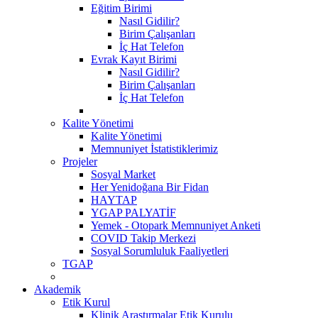
Eğitim Birimi
Nasıl Gidilir?
Birim Çalışanları
İç Hat Telefon
Evrak Kayıt Birimi
Nasıl Gidilir?
Birim Çalışanları
İç Hat Telefon
Kalite Yönetimi
Kalite Yönetimi
Memnuniyet İstatistiklerimiz
Projeler
Sosyal Market
Her Yenidoğana Bir Fidan
HAYTAP
YGAP PALYATİF
Yemek - Otopark Memnuniyet Anketi
COVID Takip Merkezi
Sosyal Sorumluluk Faaliyetleri
TGAP
Akademik
Etik Kurul
Klinik Araştırmalar Etik Kurulu