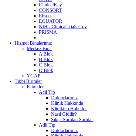
ClinicalKey
CONSORT
Ebsco
EQUATOR
NIH - ClinicalTrials.Gov
PRISMA
Hizmet Binalarımız
Merkez Bina
A Blok
B Blok
C Blok
D Blok
YGAP
Tıbbi Birimler
Klinikler
Acil Tıp
Doktorlarımız
Klinik Hakkında
Klinikten Haberler
Nasıl Gidilir?
Sıkça Sorulan Sorular
Adli Tıp
Doktorlarımız
Klinik Hakkında