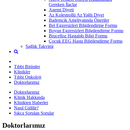
Gereken İlaçlar
Anemi Diyeti
Az Kolestrollü Az Yağlı Diyet
Bademcik Ameliyatında Öneriler
Bel Egzersizleri Bilgilendirme Formu
Boyun Egzersizleri Bilgilendirme Formu
Brucelloz Hastalığı Bilgi Formu
Çocuk EEG Hasta Bilgilendirme Formu
Sağlık Takvimi
Tıbbi Birimler
Klinikler
Tıbbi Onkoloji
Doktorlarımız
Doktorlarımız
Klinik Hakkında
Klinikten Haberler
Nasıl Gidilir?
Sıkça Sorulan Sorular
Doktorlarımız