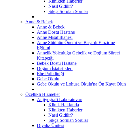
Klinikten Haberler
Nasıl Gidilir?
Sıkça Sorulan Sorular
Anne & Bebek
Anne & Bebek
Anne Dostu Hastane
Anne Misafirhanesi
Anne Sütünün Önemi ve Başarılı Emzirme
Eğitimi
Annelik Yolculuğu Gebelik ve Doğum Süreci
Kitapçığı
Bebek Dostu Hastane
Doğum İstatistikleri
Ebe Polikliniği
Gebe Okulu
Gebe Okulu ve Lohusa Okulu'na Ön Kayıt Olun
Özellikli Hizmetler
Anjiyografi Laboratuvarı
Klinik Hakkında
Klinikten Haberler
Nasıl Gidilir?
Sıkça Sorulan Sorular
Diyaliz Ünitesi