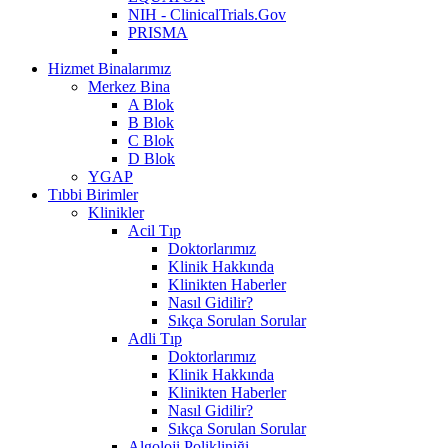
NIH - ClinicalTrials.Gov
PRISMA
Hizmet Binalarımız
Merkez Bina
A Blok
B Blok
C Blok
D Blok
YGAP
Tıbbi Birimler
Klinikler
Acil Tıp
Doktorlarımız
Klinik Hakkında
Klinikten Haberler
Nasıl Gidilir?
Sıkça Sorulan Sorular
Adli Tıp
Doktorlarımız
Klinik Hakkında
Klinikten Haberler
Nasıl Gidilir?
Sıkça Sorulan Sorular
Algoloji Polikliniği