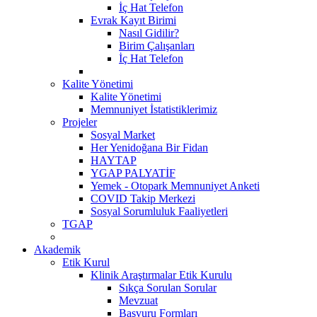
İç Hat Telefon
Evrak Kayıt Birimi
Nasıl Gidilir?
Birim Çalışanları
İç Hat Telefon
Kalite Yönetimi
Kalite Yönetimi
Memnuniyet İstatistiklerimiz
Projeler
Sosyal Market
Her Yenidoğana Bir Fidan
HAYTAP
YGAP PALYATİF
Yemek - Otopark Memnuniyet Anketi
COVID Takip Merkezi
Sosyal Sorumluluk Faaliyetleri
TGAP
Akademik
Etik Kurul
Klinik Araştırmalar Etik Kurulu
Sıkça Sorulan Sorular
Mevzuat
Başvuru Formları