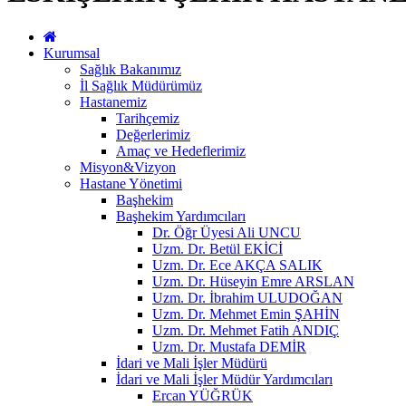
Kurumsal
Sağlık Bakanımız
İl Sağlık Müdürümüz
Hastanemiz
Tarihçemiz
Değerlerimiz
Amaç ve Hedeflerimiz
Misyon&Vizyon
Hastane Yönetimi
Başhekim
Başhekim Yardımcıları
Dr. Öğr Üyesi Ali UNCU
Uzm. Dr. Betül EKİCİ
Uzm. Dr. Ece AKÇA SALIK
Uzm. Dr. Hüseyin Emre ARSLAN
Uzm. Dr. İbrahim ULUDOĞAN
Uzm. Dr. Mehmet Emin ŞAHİN
Uzm. Dr. Mehmet Fatih ANDIÇ
Uzm. Dr. Mustafa DEMİR
İdari ve Mali İşler Müdürü
İdari ve Mali İşler Müdür Yardımcıları
Ercan YÜĞRÜK