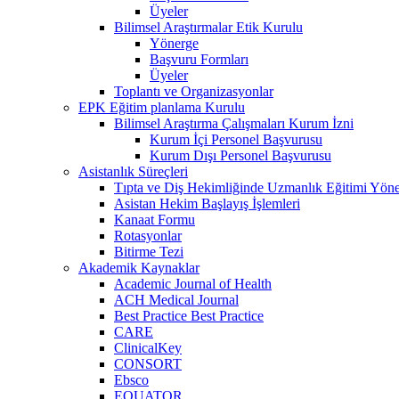
Üyeler
Bilimsel Araştırmalar Etik Kurulu
Yönerge
Başvuru Formları
Üyeler
Toplantı ve Organizasyonlar
EPK Eğitim planlama Kurulu
Bilimsel Araştırma Çalışmaları Kurum İzni
Kurum İçi Personel Başvurusu
Kurum Dışı Personel Başvurusu
Asistanlık Süreçleri
Tıpta ve Diş Hekimliğinde Uzmanlık Eğitimi Yöne
Asistan Hekim Başlayış İşlemleri
Kanaat Formu
Rotasyonlar
Bitirme Tezi
Akademik Kaynaklar
Academic Journal of Health
ACH Medical Journal
Best Practice Best Practice
CARE
ClinicalKey
CONSORT
Ebsco
EQUATOR