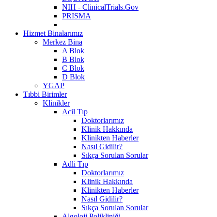
NIH - ClinicalTrials.Gov
PRISMA
Hizmet Binalarımız
Merkez Bina
A Blok
B Blok
C Blok
D Blok
YGAP
Tıbbi Birimler
Klinikler
Acil Tıp
Doktorlarımız
Klinik Hakkında
Klinikten Haberler
Nasıl Gidilir?
Sıkça Sorulan Sorular
Adli Tıp
Doktorlarımız
Klinik Hakkında
Klinikten Haberler
Nasıl Gidilir?
Sıkça Sorulan Sorular
Algoloji Polikliniği