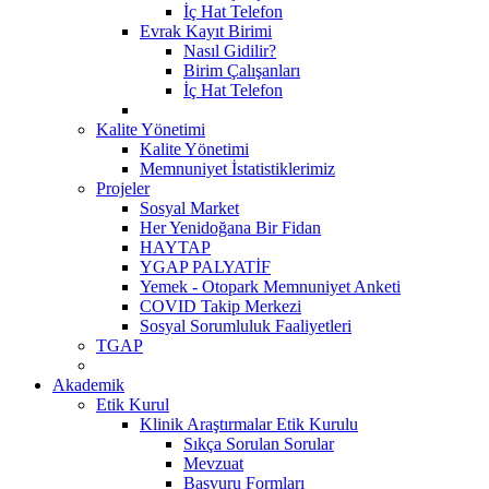
İç Hat Telefon
Evrak Kayıt Birimi
Nasıl Gidilir?
Birim Çalışanları
İç Hat Telefon
Kalite Yönetimi
Kalite Yönetimi
Memnuniyet İstatistiklerimiz
Projeler
Sosyal Market
Her Yenidoğana Bir Fidan
HAYTAP
YGAP PALYATİF
Yemek - Otopark Memnuniyet Anketi
COVID Takip Merkezi
Sosyal Sorumluluk Faaliyetleri
TGAP
Akademik
Etik Kurul
Klinik Araştırmalar Etik Kurulu
Sıkça Sorulan Sorular
Mevzuat
Başvuru Formları