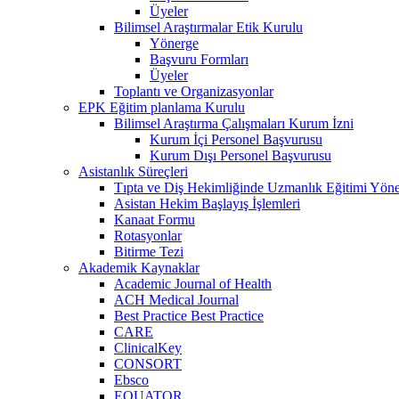
Üyeler
Bilimsel Araştırmalar Etik Kurulu
Yönerge
Başvuru Formları
Üyeler
Toplantı ve Organizasyonlar
EPK Eğitim planlama Kurulu
Bilimsel Araştırma Çalışmaları Kurum İzni
Kurum İçi Personel Başvurusu
Kurum Dışı Personel Başvurusu
Asistanlık Süreçleri
Tıpta ve Diş Hekimliğinde Uzmanlık Eğitimi Yöne
Asistan Hekim Başlayış İşlemleri
Kanaat Formu
Rotasyonlar
Bitirme Tezi
Akademik Kaynaklar
Academic Journal of Health
ACH Medical Journal
Best Practice Best Practice
CARE
ClinicalKey
CONSORT
Ebsco
EQUATOR