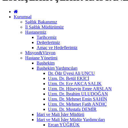
Kurumsal
Sağlık Bakanımız
İl Sağlık Müdürümüz
Hastanemiz
Tarihçemiz
Değerlerimiz
Amaç ve Hedeflerimiz
Misyon&Vizyon
Hastane Yönetimi
Başhekim
Başhekim Yardımcıları
Dr. Öğr Üyesi Ali UNCU
Uzm. Dr. Betül EKİCİ
Uzm. Dr. Ece AKÇA SALIK
Uzm. Dr. Hüseyin Emre ARSLAN
Uzm. Dr. İbrahim ULUDOĞAN
Uzm. Dr. Mehmet Emin ŞAHİN
Uzm. Dr. Mehmet Fatih ANDIÇ
Uzm. Dr. Mustafa DEMİR
İdari ve Mali İşler Müdürü
İdari ve Mali İşler Müdür Yardımcıları
Ercan YÜĞRÜK