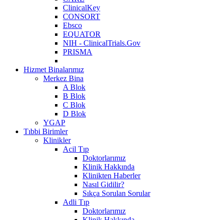
ClinicalKey
CONSORT
Ebsco
EQUATOR
NIH - ClinicalTrials.Gov
PRISMA
Hizmet Binalarımız
Merkez Bina
A Blok
B Blok
C Blok
D Blok
YGAP
Tıbbi Birimler
Klinikler
Acil Tıp
Doktorlarımız
Klinik Hakkında
Klinikten Haberler
Nasıl Gidilir?
Sıkça Sorulan Sorular
Adli Tıp
Doktorlarımız
Klinik Hakkında