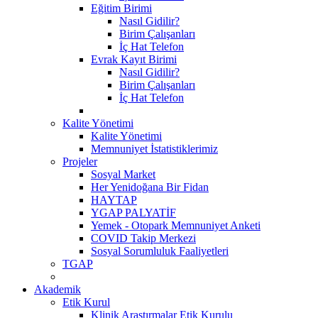
Eğitim Birimi
Nasıl Gidilir?
Birim Çalışanları
İç Hat Telefon
Evrak Kayıt Birimi
Nasıl Gidilir?
Birim Çalışanları
İç Hat Telefon
Kalite Yönetimi
Kalite Yönetimi
Memnuniyet İstatistiklerimiz
Projeler
Sosyal Market
Her Yenidoğana Bir Fidan
HAYTAP
YGAP PALYATİF
Yemek - Otopark Memnuniyet Anketi
COVID Takip Merkezi
Sosyal Sorumluluk Faaliyetleri
TGAP
Akademik
Etik Kurul
Klinik Araştırmalar Etik Kurulu