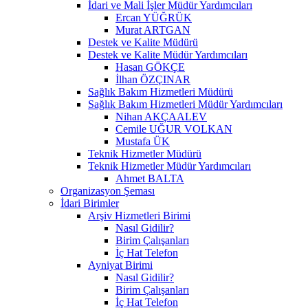
İdari ve Mali İşler Müdür Yardımcıları
Ercan YÜĞRÜK
Murat ARTGAN
Destek ve Kalite Müdürü
Destek ve Kalite Müdür Yardımcıları
Hasan GÖKÇE
İlhan ÖZÇINAR
Sağlık Bakım Hizmetleri Müdürü
Sağlık Bakım Hizmetleri Müdür Yardımcıları
Nihan AKÇAALEV
Cemile UĞUR VOLKAN
Mustafa ÜK
Teknik Hizmetler Müdürü
Teknik Hizmetler Müdür Yardımcıları
Ahmet BALTA
Organizasyon Şeması
İdari Birimler
Arşiv Hizmetleri Birimi
Nasıl Gidilir?
Birim Çalışanları
İç Hat Telefon
Ayniyat Birimi
Nasıl Gidilir?
Birim Çalışanları
İç Hat Telefon