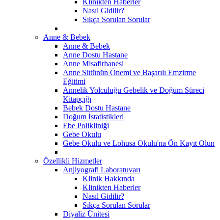
Klinikten Haberler
Nasıl Gidilir?
Sıkça Sorulan Sorular
Anne & Bebek
Anne & Bebek
Anne Dostu Hastane
Anne Misafirhanesi
Anne Sütünün Önemi ve Başarılı Emzirme
Eğitimi
Annelik Yolculuğu Gebelik ve Doğum Süreci
Kitapçığı
Bebek Dostu Hastane
Doğum İstatistikleri
Ebe Polikliniği
Gebe Okulu
Gebe Okulu ve Lohusa Okulu'na Ön Kayıt Olun
Özellikli Hizmetler
Anjiyografi Laboratuvarı
Klinik Hakkında
Klinikten Haberler
Nasıl Gidilir?
Sıkça Sorulan Sorular
Diyaliz Ünitesi