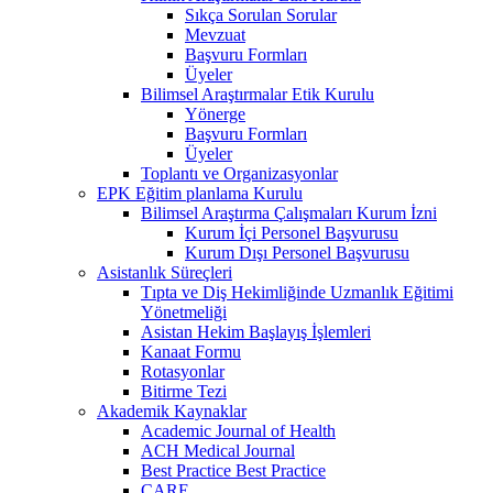
Sıkça Sorulan Sorular
Mevzuat
Başvuru Formları
Üyeler
Bilimsel Araştırmalar Etik Kurulu
Yönerge
Başvuru Formları
Üyeler
Toplantı ve Organizasyonlar
EPK Eğitim planlama Kurulu
Bilimsel Araştırma Çalışmaları Kurum İzni
Kurum İçi Personel Başvurusu
Kurum Dışı Personel Başvurusu
Asistanlık Süreçleri
Tıpta ve Diş Hekimliğinde Uzmanlık Eğitimi
Yönetmeliği
Asistan Hekim Başlayış İşlemleri
Kanaat Formu
Rotasyonlar
Bitirme Tezi
Akademik Kaynaklar
Academic Journal of Health
ACH Medical Journal
Best Practice Best Practice
CARE