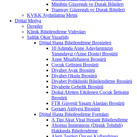
Minibüs Güzergah ve Durak Bilgileri
Tramvay Güzergah ve Durak Bilgileri
KVKK Aydınlatma Metni
Dijital Medya
Dergiler
Klinik Bilgilendirme Videoları
Sağlık Okur Yazarlığı
Dijital Hasta Bilgilendirme Broşürleri
10 Adımda Anne Adaylarımızın
Yanındayız (Anne Dostu) Broşürü
Anne Misafirhanesi Broşürü
Çocuk Gelişimi Broşürü
Diyabet Ayak Broşürü
Diyabet Okulu Broşürü
Diyabet Polikliniği Bilgilendirme Broşürü
Diyabette Gebelik Broşürü
Doğal Afetten Etkilenen Çocuk İletişimi
Broşürü
FTR Güvenli Yaşam Alanları Broşürü
Geriatri Atölyesi Broşürü
Dijital Hasta Bilgilendirme Formları
A Tipi Akut Viral Hepatit Bilgilendirme
Abortus İnmminens (Düşük Tehdidi)
Hakkında Bilgilendirme
Alerji Testleri Öncesi Kullanılması