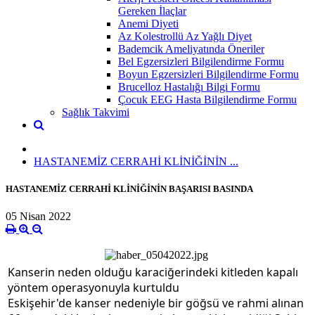
Gereken İlaçlar
Anemi Diyeti
Az Kolestrollü Az Yağlı Diyet
Bademcik Ameliyatında Öneriler
Bel Egzersizleri Bilgilendirme Formu
Boyun Egzersizleri Bilgilendirme Formu
Brucelloz Hastalığı Bilgi Formu
Çocuk EEG Hasta Bilgilendirme Formu
Sağlık Takvimi
HASTANEMİZ CERRAHİ KLİNİĞİNİN ...
HASTANEMİZ CERRAHİ KLİNİĞİNİN BAŞARISI BASINDA
05 Nisan 2022
Kanserin neden olduğu karaciğerindeki kitleden kapalı
yöntem operasyonuyla kurtuldu
Eskişehir'de kanser nedeniyle bir göğsü ve rahmi alınan