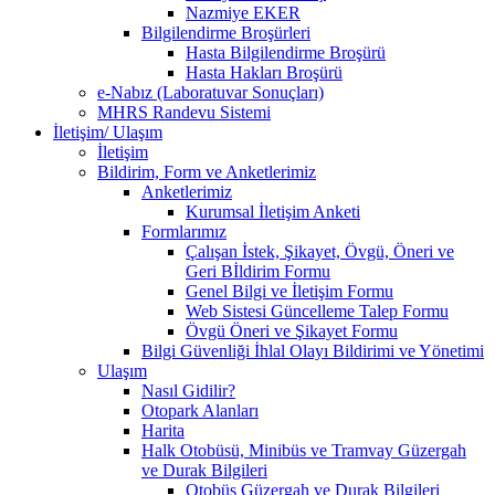
Nazmiye EKER
Bilgilendirme Broşürleri
Hasta Bilgilendirme Broşürü
Hasta Hakları Broşürü
e-Nabız (Laboratuvar Sonuçları)
MHRS Randevu Sistemi
İletişim/ Ulaşım
İletişim
Bildirim, Form ve Anketlerimiz
Anketlerimiz
Kurumsal İletişim Anketi
Formlarımız
Çalışan İstek, Şikayet, Övgü, Öneri ve
Geri Bİldirim Formu
Genel Bilgi ve İletişim Formu
Web Sistesi Güncelleme Talep Formu
Övgü Öneri ve Şikayet Formu
Bilgi Güvenliği İhlal Olayı Bildirimi ve Yönetimi
Ulaşım
Nasıl Gidilir?
Otopark Alanları
Harita
Halk Otobüsü, Minibüs ve Tramvay Güzergah
ve Durak Bilgileri
Otobüs Güzergah ve Durak Bilgileri