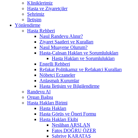
Kliniklerimiz
Hasta ve Ziyaretçiler
Şehrimiz
İletişim
Yönlendirme
Hasta Rehberi
Nasıl Randevu Alınır?
Ziyaret Saatleri ve Kuralları
Nasıl Muayene Olurum?
Hasta-Çalışan Hakları ve Sorumlulukları
Hasta Hakları ve Sorumlulukları
Engelli Rehberi
Refakat Politikamız ve Refakatçi Kuralları
Nöbetçi Eczaneler
Anlaşmalı Kurumlar
Hasta İletişim ve Bilgilendirme
Randevu Al
Organ Bağışı
Hasta Hakları Birimi
Hasta Hakları
Hasta Görüş ve Öneri Formu
Hasta Hakları Ekibi
Neslihan ARSLAN
Fatoş DOĞRU ÖZER
Sabriye KARATAŞ