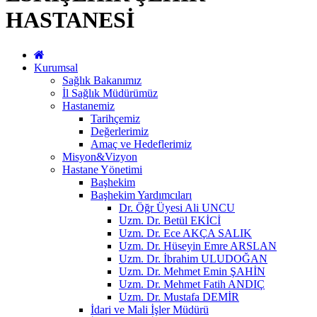
HASTANESİ
Kurumsal
Sağlık Bakanımız
İl Sağlık Müdürümüz
Hastanemiz
Tarihçemiz
Değerlerimiz
Amaç ve Hedeflerimiz
Misyon&Vizyon
Hastane Yönetimi
Başhekim
Başhekim Yardımcıları
Dr. Öğr Üyesi Ali UNCU
Uzm. Dr. Betül EKİCİ
Uzm. Dr. Ece AKÇA SALIK
Uzm. Dr. Hüseyin Emre ARSLAN
Uzm. Dr. İbrahim ULUDOĞAN
Uzm. Dr. Mehmet Emin ŞAHİN
Uzm. Dr. Mehmet Fatih ANDIÇ
Uzm. Dr. Mustafa DEMİR
İdari ve Mali İşler Müdürü