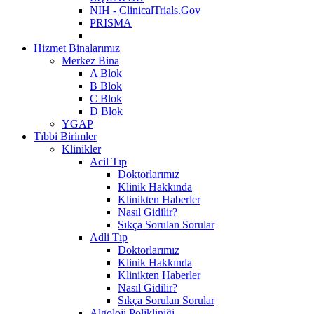
NIH - ClinicalTrials.Gov
PRISMA
Hizmet Binalarımız
Merkez Bina
A Blok
B Blok
C Blok
D Blok
YGAP
Tıbbi Birimler
Klinikler
Acil Tıp
Doktorlarımız
Klinik Hakkında
Klinikten Haberler
Nasıl Gidilir?
Sıkça Sorulan Sorular
Adli Tıp
Doktorlarımız
Klinik Hakkında
Klinikten Haberler
Nasıl Gidilir?
Sıkça Sorulan Sorular
Algoloji Polikliniği