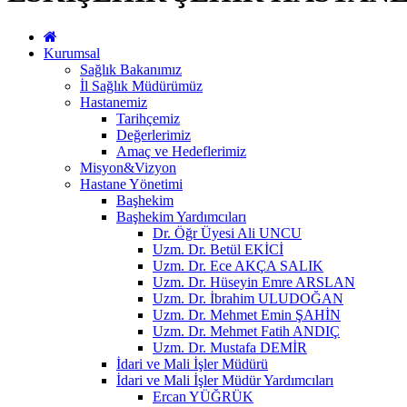
Kurumsal
Sağlık Bakanımız
İl Sağlık Müdürümüz
Hastanemiz
Tarihçemiz
Değerlerimiz
Amaç ve Hedeflerimiz
Misyon&Vizyon
Hastane Yönetimi
Başhekim
Başhekim Yardımcıları
Dr. Öğr Üyesi Ali UNCU
Uzm. Dr. Betül EKİCİ
Uzm. Dr. Ece AKÇA SALIK
Uzm. Dr. Hüseyin Emre ARSLAN
Uzm. Dr. İbrahim ULUDOĞAN
Uzm. Dr. Mehmet Emin ŞAHİN
Uzm. Dr. Mehmet Fatih ANDIÇ
Uzm. Dr. Mustafa DEMİR
İdari ve Mali İşler Müdürü
İdari ve Mali İşler Müdür Yardımcıları
Ercan YÜĞRÜK