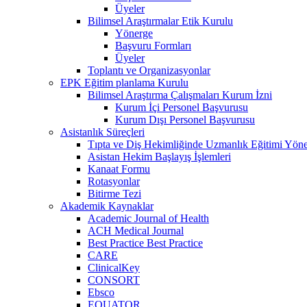
Üyeler
Bilimsel Araştırmalar Etik Kurulu
Yönerge
Başvuru Formları
Üyeler
Toplantı ve Organizasyonlar
EPK Eğitim planlama Kurulu
Bilimsel Araştırma Çalışmaları Kurum İzni
Kurum İçi Personel Başvurusu
Kurum Dışı Personel Başvurusu
Asistanlık Süreçleri
Tıpta ve Diş Hekimliğinde Uzmanlık Eğitimi Yöne
Asistan Hekim Başlayış İşlemleri
Kanaat Formu
Rotasyonlar
Bitirme Tezi
Akademik Kaynaklar
Academic Journal of Health
ACH Medical Journal
Best Practice Best Practice
CARE
ClinicalKey
CONSORT
Ebsco
EQUATOR