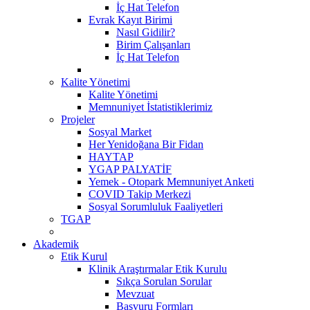
İç Hat Telefon
Evrak Kayıt Birimi
Nasıl Gidilir?
Birim Çalışanları
İç Hat Telefon
Kalite Yönetimi
Kalite Yönetimi
Memnuniyet İstatistiklerimiz
Projeler
Sosyal Market
Her Yenidoğana Bir Fidan
HAYTAP
YGAP PALYATİF
Yemek - Otopark Memnuniyet Anketi
COVID Takip Merkezi
Sosyal Sorumluluk Faaliyetleri
TGAP
Akademik
Etik Kurul
Klinik Araştırmalar Etik Kurulu
Sıkça Sorulan Sorular
Mevzuat
Başvuru Formları