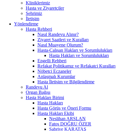
Kliniklerimiz
Hasta ve Ziyaretçiler
Şehrimiz
İletişim
Yönlendirme
Hasta Rehberi
Nasıl Randevu Alınır?
Ziyaret Saatleri ve Kuralları
Nasıl Muayene Olurum?
Hasta-Çalışan Hakları ve Sorumlulukları
Hasta Hakları ve Sorumlulukları
Engelli Rehberi
Refakat Politikamız ve Refakatçi Kuralları
Nöbetçi Eczaneler
Anlaşmalı Kurumlar
Hasta İletişim ve Bilgilendirme
Randevu Al
Organ Bağışı
Hasta Hakları Birimi
Hasta Hakları
Hasta Görüş ve Öneri Formu
Hasta Hakları Ekibi
Neslihan ARSLAN
Fatoş DOĞRU ÖZER
Sabriye KARATAŞ