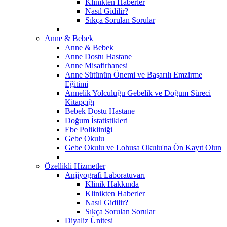
Klinikten Haberler
Nasıl Gidilir?
Sıkça Sorulan Sorular
Anne & Bebek
Anne & Bebek
Anne Dostu Hastane
Anne Misafirhanesi
Anne Sütünün Önemi ve Başarılı Emzirme
Eğitimi
Annelik Yolculuğu Gebelik ve Doğum Süreci
Kitapçığı
Bebek Dostu Hastane
Doğum İstatistikleri
Ebe Polikliniği
Gebe Okulu
Gebe Okulu ve Lohusa Okulu'na Ön Kayıt Olun
Özellikli Hizmetler
Anjiyografi Laboratuvarı
Klinik Hakkında
Klinikten Haberler
Nasıl Gidilir?
Sıkça Sorulan Sorular
Diyaliz Ünitesi