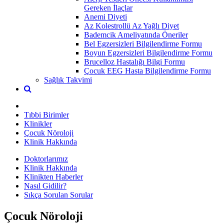
Gereken İlaçlar
Anemi Diyeti
Az Kolestrollü Az Yağlı Diyet
Bademcik Ameliyatında Öneriler
Bel Egzersizleri Bilgilendirme Formu
Boyun Egzersizleri Bilgilendirme Formu
Brucelloz Hastalığı Bilgi Formu
Çocuk EEG Hasta Bilgilendirme Formu
Sağlık Takvimi
Tıbbi Birimler
Klinikler
Çocuk Nöroloji
Klinik Hakkında
Doktorlarımız
Klinik Hakkında
Klinikten Haberler
Nasıl Gidilir?
Sıkça Sorulan Sorular
Çocuk Nöroloji