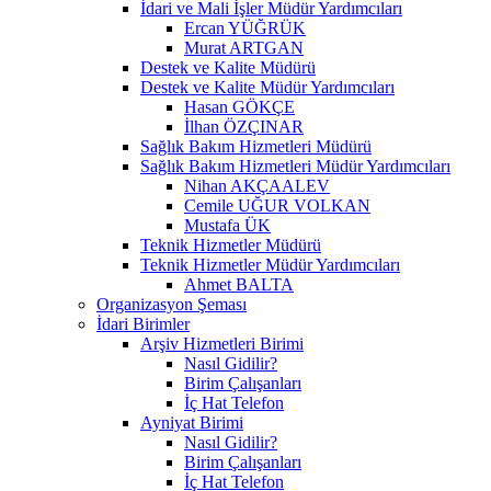
İdari ve Mali İşler Müdür Yardımcıları
Ercan YÜĞRÜK
Murat ARTGAN
Destek ve Kalite Müdürü
Destek ve Kalite Müdür Yardımcıları
Hasan GÖKÇE
İlhan ÖZÇINAR
Sağlık Bakım Hizmetleri Müdürü
Sağlık Bakım Hizmetleri Müdür Yardımcıları
Nihan AKÇAALEV
Cemile UĞUR VOLKAN
Mustafa ÜK
Teknik Hizmetler Müdürü
Teknik Hizmetler Müdür Yardımcıları
Ahmet BALTA
Organizasyon Şeması
İdari Birimler
Arşiv Hizmetleri Birimi
Nasıl Gidilir?
Birim Çalışanları
İç Hat Telefon
Ayniyat Birimi
Nasıl Gidilir?
Birim Çalışanları
İç Hat Telefon