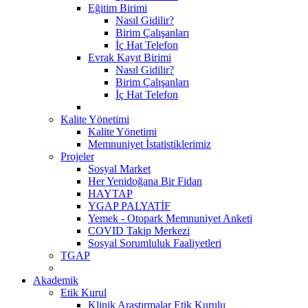
Eğitim Birimi
Nasıl Gidilir?
Birim Çalışanları
İç Hat Telefon
Evrak Kayıt Birimi
Nasıl Gidilir?
Birim Çalışanları
İç Hat Telefon
Kalite Yönetimi
Kalite Yönetimi
Memnuniyet İstatistiklerimiz
Projeler
Sosyal Market
Her Yenidoğana Bir Fidan
HAYTAP
YGAP PALYATİF
Yemek - Otopark Memnuniyet Anketi
COVID Takip Merkezi
Sosyal Sorumluluk Faaliyetleri
TGAP
Akademik
Etik Kurul
Klinik Araştırmalar Etik Kurulu