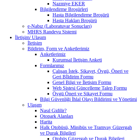
Nazmiye EKER
Bilgilendirme Broşürleri
Hasta Bilgilendirme Broşürü
Hasta Hakları Broşürü
e-Nabız (Laboratuvar Sonuçları)
MHRS Randevu Sistemi
İletişim/ Ulaşım
İletişim
Bildirim, Form ve Anketlerimiz
Anketlerimiz
Kurumsal İletişim Anketi
Formlarımız
Çalışan İstek, Şikayet, Övgü, Öneri ve
Geri Bİldirim Formu
Genel Bilgi ve İletişim Formu
Web Sistesi Güncelleme Talep Formu
Övgü Öneri ve Şikayet Formu
Bilgi Güvenliği İhlal Olayı Bildirimi ve Yönetimi
Ulaşım
Nasıl Gidilir?
Otopark Alanları
Harita
Halk Otobüsü, Minibüs ve Tramvay Güzergah
ve Durak Bilgileri
Otobüs Güzergah ve Durak Bilgileri