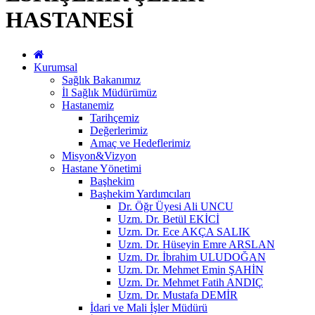
HASTANESİ
Kurumsal
Sağlık Bakanımız
İl Sağlık Müdürümüz
Hastanemiz
Tarihçemiz
Değerlerimiz
Amaç ve Hedeflerimiz
Misyon&Vizyon
Hastane Yönetimi
Başhekim
Başhekim Yardımcıları
Dr. Öğr Üyesi Ali UNCU
Uzm. Dr. Betül EKİCİ
Uzm. Dr. Ece AKÇA SALIK
Uzm. Dr. Hüseyin Emre ARSLAN
Uzm. Dr. İbrahim ULUDOĞAN
Uzm. Dr. Mehmet Emin ŞAHİN
Uzm. Dr. Mehmet Fatih ANDIÇ
Uzm. Dr. Mustafa DEMİR
İdari ve Mali İşler Müdürü