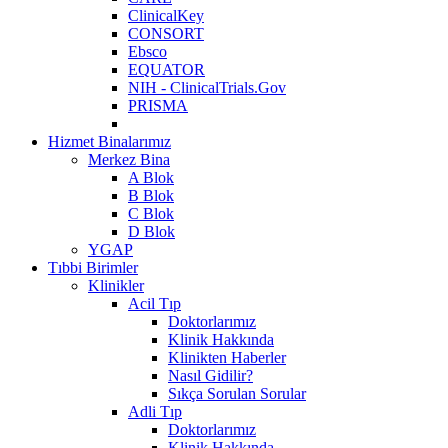
ClinicalKey
CONSORT
Ebsco
EQUATOR
NIH - ClinicalTrials.Gov
PRISMA
Hizmet Binalarımız
Merkez Bina
A Blok
B Blok
C Blok
D Blok
YGAP
Tıbbi Birimler
Klinikler
Acil Tıp
Doktorlarımız
Klinik Hakkında
Klinikten Haberler
Nasıl Gidilir?
Sıkça Sorulan Sorular
Adli Tıp
Doktorlarımız
Klinik Hakkında