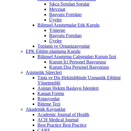
Sıkça Sorulan Sorular
Mevzuat
Başvuru Formları
Üyeler
Bilimsel Araştırmalar Etik Kurulu
Yönerge
Başvuru Formları
Üyeler
Toplantı ve Organizasyonlar
EPK Eğitim planlama Kurulu
Bilimsel Araştırma Çalışmaları Kurum İzni
Kurum İçi Personel Başvurusu
Kurum Dışı Personel Başvurusu
Asistanlık Süreçleri
Tıpta ve Diş Hekimliğinde Uzmanlık Eğitimi
Yönetmeliği
Asistan Hekim Başlayış İşlemleri
Kanaat Formu
Rotasyonlar
Bitirme Tezi
Akademik Kaynaklar
Academic Journal of Health
ACH Medical Journal
Best Practice Best Practice
CARE