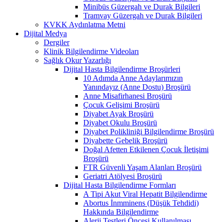
Minibüs Güzergah ve Durak Bilgileri
Tramvay Güzergah ve Durak Bilgileri
KVKK Aydınlatma Metni
Dijital Medya
Dergiler
Klinik Bilgilendirme Videoları
Sağlık Okur Yazarlığı
Dijital Hasta Bilgilendirme Broşürleri
10 Adımda Anne Adaylarımızın
Yanındayız (Anne Dostu) Broşürü
Anne Misafirhanesi Broşürü
Çocuk Gelişimi Broşürü
Diyabet Ayak Broşürü
Diyabet Okulu Broşürü
Diyabet Polikliniği Bilgilendirme Broşürü
Diyabette Gebelik Broşürü
Doğal Afetten Etkilenen Çocuk İletişimi
Broşürü
FTR Güvenli Yaşam Alanları Broşürü
Geriatri Atölyesi Broşürü
Dijital Hasta Bilgilendirme Formları
A Tipi Akut Viral Hepatit Bilgilendirme
Abortus İnmminens (Düşük Tehdidi)
Hakkında Bilgilendirme
Alerji Testleri Öncesi Kullanılması